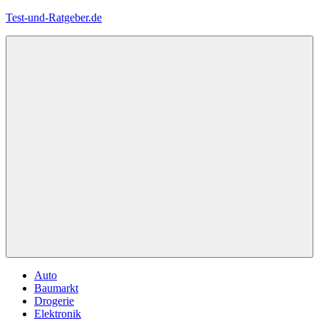
Zum
Test-und-Ratgeber.de
Inhalt
springen
Menü
Auto
Baumarkt
Drogerie
Elektronik