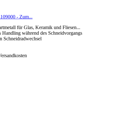
 4109000 - Zum...
rtmetall für Glas, Keramik und Fliesen...
bles Handling während des Schneidvorgangs
en Schneidradwechsel
 Versandkosten