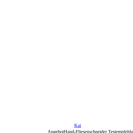
Kai
Angebot
Hand-Fliesenschneider Testempfehl