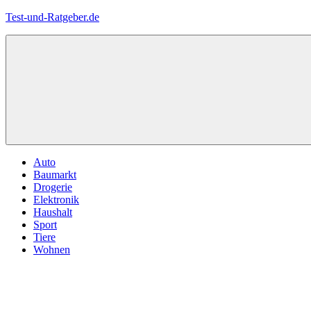
Zum
Test-und-Ratgeber.de
Inhalt
springen
Menü
Auto
Baumarkt
Drogerie
Elektronik
Haushalt
Sport
Tiere
Wohnen