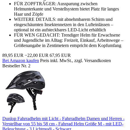
FÜR ZOPFTRÄGER: Aussparung zwischen
Helmunterkante und Verstellsystem bietet Platz für langes
Haar und Zöpfe
WEITERE DETAILS: mit abnehmbarem Schirm und
eingeschäumten Insektennetzen in den Lufteinlässen –
optional ist ein aufsteckbares LED-Licht erhältlich
FÜR WEN GEDACHT: Trendiger Helm für Erwachsene
und Jugendliche im Alltag: Freizeit, Einkauf, Arbeitswege –
Größenangabe in Zentimetern entspricht dem Kopfumfang
89,95 EUR
−22,00 EUR
67,95 EUR
Bei Amazon kaufen
Preis inkl. MwSt., zzgl. Versandkosten
Bestseller Nr. 2
Dunlop Fahrradhelm mit Licht - Fahrradhelm Damen und Herren -
Verstellbar von 55 bis 58 cm - Fahrrad Helm Größe M - mit LED-
Beleuchtung - 3 Lichtmodi - Schwarz