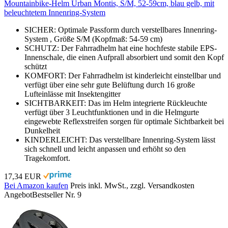
Mountainbike-Helm Urban Montis, S/M, 52-59cm, blau gelb, mit
beleuchtetem Innenring-System
SICHER: Optimale Passform durch verstellbares Innenring-
System , Größe S/M (Kopfmaß: 54-59 cm)
SCHUTZ: Der Fahrradhelm hat eine hochfeste stabile EPS-
Innenschale, die einen Aufprall absorbiert und somit den Kopf
schützt
KOMFORT: Der Fahrradhelm ist kinderleicht einstellbar und
verfügt über eine sehr gute Belüftung durch 16 große
Lufteinlässe mit Insektengitter
SICHTBARKEIT: Das im Helm integrierte Rückleuchte
verfügt über 3 Leuchtfunktionen und in die Helmgurte
eingewebte Reflexstreifen sorgen für optimale Sichtbarkeit bei
Dunkelheit
KINDERLEICHT: Das verstellbare Innenring-System lässt
sich schnell und leicht anpassen und erhöht so den
Tragekomfort.
17,34 EUR
Bei Amazon kaufen
Preis inkl. MwSt., zzgl. Versandkosten
Angebot
Bestseller Nr. 9