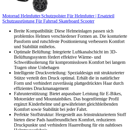
Motorrad Helmfutter,Schutzpolster Für Helmfutter | Ersatzteil
Schutzausrüstung Für Fahrrad Skateboard Scooter
Breite Kompatibilität: Diese Helmeinlagen passen sich
problemlos Helmen verschiedener Formen an. Die konturierte
Passform und rutschfeste Positionierung verbessern Komfort
und Stabilität mühelos.
Optimale Belüftung: Integrierte Luftkanalschicht im 3D-
Belüftungssystem fördert effektive Wärme- und
Schweißisolierung für kompromisslosen Komfort bei langem
Tragen ohne Unbehagen
Intelligente Druckverteilung: Spezialdesign mit strukturierter
Stütze verteilt den Druck optimal. Erhält die in natürlicher
Form und verhindert zuverlässig plattgedrücktes Haar durch
effizientes Druckmanagement
Fahrunterstützung: Bietet anpassbare Leistung für E-Bikes,
Motorräder und Mountainbikes. Das bogenförmige Profil
ergänzt Kinderhelme und gewährleistet gleichbleibenden
Komfort sowie Stabilität bei jeder Fahrt.
Perfekte Stoffstruktur: Hergestellt aus feinstrukturiertem Stoff
bieten diese Pads hautfreundlichen Komfort, reduzieren
Druckpunkte und verhindern Haarreibung für ein nahtloses