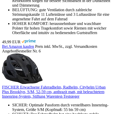
Reflektoren sorgen für bessere Sichtbarkeit in der Dunkelheit
und Dämmerung
BELÜFTUNG: gute Ventilation durch zahlreiche
Strömungskanäle 11 Lufteinlässe und 3 Luftauslässe für eine
angenehme Fahrt auf dem Fahrrad
HOHER KOMFORT: herausnehmbare und waschbare
Polster für hohen Tragekomfort sowie Riemen mit weicher
Oberfläche und intuitiv zu bedienenden Gurtstraffern
49,99 EUR
Bei Amazon kaufen
Preis inkl. MwSt., zzgl. Versandkosten
Angebot
Bestseller Nr. 6
FISCHER Erwachsene Fahrradhelm, Radhelm, Cityhelm Urban
Plus Brooklyn, S/M, 52-59 cm, anthrazit matt, mit beleuchtetem
Innenring-System, Stiftung Warentest-Testsieger
SICHER: Optimale Passform durch verstellbares Innenring-
System, Größe S/M (Kopfmaß: 55 bis 59 cm)