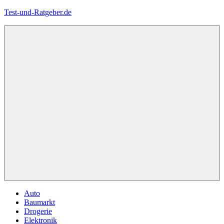
Zum
Test-und-Ratgeber.de
Inhalt
springen
Menü
Auto
Baumarkt
Drogerie
Elektronik