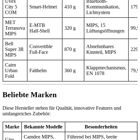
Uvex
Bluetooth-
City 5
Smart‑Helmet
410 g
Kommunikation,
179,
COM
Lichtsystem
MET
E-MTB
MIPS, 15
Terranova
320 g
99,9
Half‑Shell
Lüftungsöffnungen
MIPS
Bell
Convertible
Abnehmbares
Super 3R
870 g
229,
Full‑Face
Kinnteil, MIPS
MIPS
Cairn
Klappmechanismus,
Urban
Falthelm
360 g
79,9
EN 1078
Fold
Beliebte Marken
Diese Hersteller stehen für Qualität, innovative Features und
umfangreiches Zubehör:
Marke
Bekannte Modelle
Besonderheiten
Camden MIPS,
Führend bei MIPS, breite
Giro