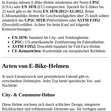
In Europa müssen E-Bike-Helme mindestens der Norm
CPSC
(USA) oder
EN 1078
(EU) entsprechen. Speziell für E‑Bikes bis
25 km/h gibt es die Norm
EN 1078:2012+A1:2012
. Reine
E‑Mountainbike-Helme für Geschwindigkeiten über 25 km/h sollten
zusätzlich das
CPSC MTB
-Prüfverfahren oder
ASTM F1952
(Downhill) erfüllen. Achten Sie beim Kauf auf folgende
Kennzeichnungen:
EN 1078:
Standard für City- und Trekkinghelme.
CPSC:
US-amerikanische Zertifizierung für Fahrradhelme.
ASTM F1952:
Downhill-Standard für Full‑Face-Helme.
CE-Kennzeichen:
Konformität zur europäischen Richtlinie.
Arten von E-Bike-Helmen
Je nach Einsatzzweck und persönlichem Fahrstil gibt es
verschiedene Helmtypen. Jeder Typ bietet spezifische Vor- und
Nachteile:
City- & Commuter-Helme
Diese Helme zeichnen sich durch schlichtes Design, integrierte
Rückleuchten und reflektierende Elemente aus. Sie verfügen meist