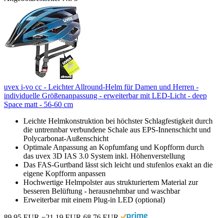
uvex i-vo cc - Leichter Allround-Helm für Damen und Herren -
individuelle Größenanpassung - erweiterbar mit LED-Licht - deep
Space matt - 56-60 cm
Leichte Helmkonstruktion bei höchster Schlagfestigkeit durch
die untrennbar verbundene Schale aus EPS-Innenschicht und
Polycarbonat-Außenschicht
Optimale Anpassung an Kopfumfang und Kopfform durch
das uvex 3D IAS 3.0 System inkl. Höhenverstellung
Das FAS-Gurtband lässt sich leicht und stufenlos exakt an die
eigene Kopfform anpassen
Hochwertige Helmpolster aus strukturiertem Material zur
besseren Belüftung - herausnehmbar und waschbar
Erweiterbar mit einem Plug-in LED (optional)
89,95 EUR
−21,19 EUR
68,76 EUR