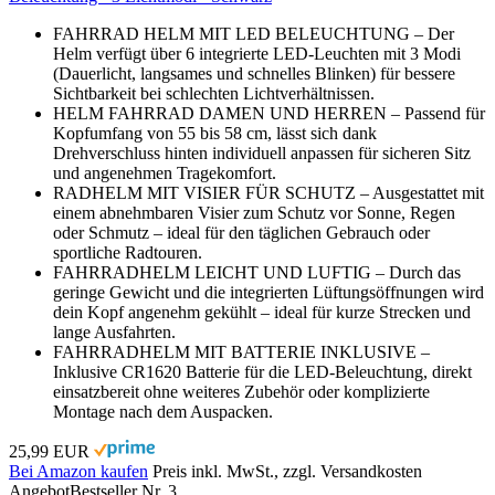
FAHRRAD HELM MIT LED BELEUCHTUNG – Der
Helm verfügt über 6 integrierte LED-Leuchten mit 3 Modi
(Dauerlicht, langsames und schnelles Blinken) für bessere
Sichtbarkeit bei schlechten Lichtverhältnissen.
HELM FAHRRAD DAMEN UND HERREN – Passend für
Kopfumfang von 55 bis 58 cm, lässt sich dank
Drehverschluss hinten individuell anpassen für sicheren Sitz
und angenehmen Tragekomfort.
RADHELM MIT VISIER FÜR SCHUTZ – Ausgestattet mit
einem abnehmbaren Visier zum Schutz vor Sonne, Regen
oder Schmutz – ideal für den täglichen Gebrauch oder
sportliche Radtouren.
FAHRRADHELM LEICHT UND LUFTIG – Durch das
geringe Gewicht und die integrierten Lüftungsöffnungen wird
dein Kopf angenehm gekühlt – ideal für kurze Strecken und
lange Ausfahrten.
FAHRRADHELM MIT BATTERIE INKLUSIVE –
Inklusive CR1620 Batterie für die LED-Beleuchtung, direkt
einsatzbereit ohne weiteres Zubehör oder komplizierte
Montage nach dem Auspacken.
25,99 EUR
Bei Amazon kaufen
Preis inkl. MwSt., zzgl. Versandkosten
Angebot
Bestseller Nr. 3