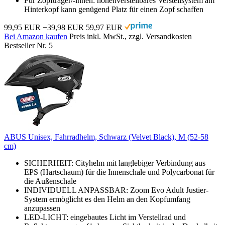
Für Zopfträger/-innen: höhenverstellbares Verstellsystem am
Hinterkopf kann genügend Platz für einen Zopf schaffen
99,95 EUR
−39,98 EUR
59,97 EUR
Bei Amazon kaufen
Preis inkl. MwSt., zzgl. Versandkosten
Bestseller Nr. 5
ABUS Unisex, Fahrradhelm, Schwarz (Velvet Black), M (52-58
cm)
SICHERHEIT: Cityhelm mit langlebiger Verbindung aus
EPS (Hartschaum) für die Innenschale und Polycarbonat für
die Außenschale
INDIVIDUELL ANPASSBAR: Zoom Evo Adult Justier-
System ermöglicht es den Helm an den Kopfumfang
anzupassen
LED-LICHT: eingebautes Licht im Verstellrad und