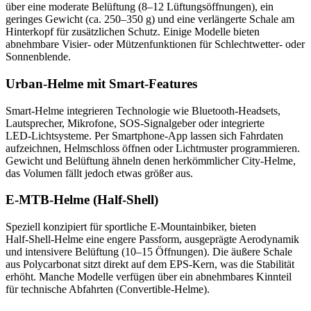
über eine moderate Belüftung (8–12 Lüftungsöffnungen), ein
geringes Gewicht (ca. 250–350 g) und eine verlängerte Schale am
Hinterkopf für zusätzlichen Schutz. Einige Modelle bieten
abnehmbare Visier- oder Mützenfunktionen für Schlechtwetter- oder
Sonnenblende.
Urban-Helme mit Smart‑Features
Smart‑Helme integrieren Technologie wie Bluetooth-Headsets,
Lautsprecher, Mikrofone, SOS‑Signalgeber oder integrierte
LED‑Lichtsysteme. Per Smartphone-App lassen sich Fahrdaten
aufzeichnen, Helmschloss öffnen oder Lichtmuster programmieren.
Gewicht und Belüftung ähneln denen herkömmlicher City-Helme,
das Volumen fällt jedoch etwas größer aus.
E-MTB-Helme (Half‑Shell)
Speziell konzipiert für sportliche E‑Mountainbiker, bieten
Half‑Shell-Helme eine engere Passform, ausgeprägte Aerodynamik
und intensivere Belüftung (10–15 Öffnungen). Die äußere Schale
aus Polycarbonat sitzt direkt auf dem EPS‑Kern, was die Stabilität
erhöht. Manche Modelle verfügen über ein abnehmbares Kinnteil
für technische Abfahrten (Convertible-Helme).