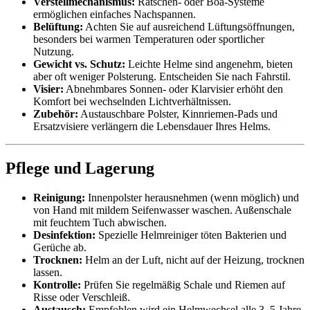
Verstellmechanismus:
Ratschen- oder Boa-Systeme
ermöglichen einfaches Nachspannen.
Belüftung:
Achten Sie auf ausreichend Lüftungsöffnungen,
besonders bei warmen Temperaturen oder sportlicher
Nutzung.
Gewicht vs. Schutz:
Leichte Helme sind angenehm, bieten
aber oft weniger Polsterung. Entscheiden Sie nach Fahrstil.
Visier:
Abnehmbares Sonnen- oder Klarvisier erhöht den
Komfort bei wechselnden Lichtverhältnissen.
Zubehör:
Austauschbare Polster, Kinnriemen-Pads und
Ersatzvisiere verlängern die Lebensdauer Ihres Helms.
Pflege und Lagerung
Reinigung:
Innenpolster herausnehmen (wenn möglich) und
von Hand mit mildem Seifenwasser waschen. Außenschale
mit feuchtem Tuch abwischen.
Desinfektion:
Spezielle Helmreiniger töten Bakterien und
Gerüche ab.
Trocknen:
Helm an der Luft, nicht auf der Heizung, trocknen
lassen.
Kontrolle:
Prüfen Sie regelmäßig Schale und Riemen auf
Risse oder Verschleiß.
Austausch:
Empfohlen wird ein Helmwechsel alle 3–5 Jahre