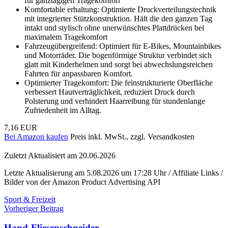
für ganztägigen Tragekomfort
Komfortable erhaltung: Optimierte Druckverteilungstechnik
mit integrierter Stützkonstruktion. Hält die den ganzen Tag
intakt und stylisch ohne unerwünschtes Plattdrücken bei
maximalem Tragekomfort
Fahrzeugübergreifend: Optimiert für E-Bikes, Mountainbikes
und Motorräder. Die bogenförmige Struktur verbindet sich
glatt mit Kinderhelmen und sorgt bei abwechslungsreichen
Fahrten für anpassbaren Komfort.
Optimierter Tragekomfort: Die feinstrukturierte Oberfläche
verbessert Hautverträglichkeit, reduziert Druck durch
Polsterung und verhindert Haarreibung für stundenlange
Zufriedenheit im Alltag.
7,16 EUR
Bei Amazon kaufen
Preis inkl. MwSt., zzgl. Versandkosten
Zuletzt Aktualisiert am 20.06.2026
Letzte Aktualisierung am 5.08.2026 um 17:28 Uhr / Affiliate Links /
Bilder von der Amazon Product Advertising API
Sport & Freizeit
Beitragsnavigation
Vorheriger Beitrag
Hand-Fliesenschneider