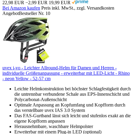
22,98 EUR
−2,99 EUR
19,99 EUR
Bei Amazon kaufen
Preis inkl. MwSt., zzgl. Versandkosten
Angebot
Bestseller Nr. 10
uvex i-vo - Leichter Allround-Helm für Damen und Herren -
individuelle Größenanpassung - erweiterbar mit LED-Licht - Rhino
- neon Yellow - 52-57 cm
Leichte Helmkonstruktion bei höchster Schlagfestigkeit durch
die untrennbar verbundene Schale aus EPS-Innenschicht und
Polycarbonat-Außenschicht
Optimale Anpassung an Kopfumfang und Kopfform durch
das verstellbare uvex IAS 3.0 System
Das FAS-Gurtband lässt sich leicht und stufenlos exakt an die
eigene Kopfform anpassen
Herausnehmbare, waschbare Helmpolster
Erweiterbar mit einem Plug-in LED (optional)