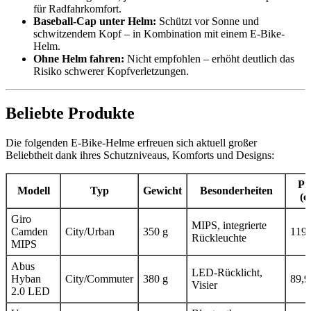
für Radfahrkomfort.
Baseball‑Cap unter Helm:
Schützt vor Sonne und
schwitzendem Kopf – in Kombination mit einem E‑Bike-
Helm.
Ohne Helm fahren:
Nicht empfohlen – erhöht deutlich das
Risiko schwerer Kopfverletzungen.
Beliebte Produkte
Die folgenden E‑Bike-Helme erfreuen sich aktuell großer
Beliebtheit dank ihres Schutzniveaus, Komforts und Designs:
Pr
Modell
Typ
Gewicht
Besonderheiten
(c
Giro
MIPS, integrierte
Camden
City/Urban
350 g
119,
Rückleuchte
MIPS
Abus
LED‑Rücklicht,
Hyban
City/Commuter
380 g
89,9
Visier
2.0 LED