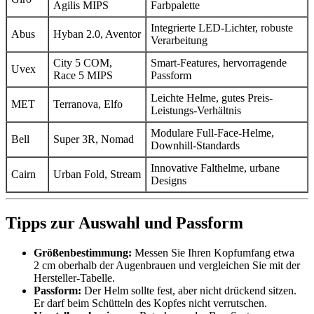
Agilis MIPS
Farbpalette
Integrierte LED‑Lichter, robuste
Abus
Hyban 2.0, Aventor
Verarbeitung
City 5 COM,
Smart‑Features, hervorragende
Uvex
Race 5 MIPS
Passform
Leichte Helme, gutes Preis-
MET
Terranova, Elfo
Leistungs-Verhältnis
Modulare Full‑Face-Helme,
Bell
Super 3R, Nomad
Downhill-Standards
Innovative Falthelme, urbane
Cairn
Urban Fold, Stream
Designs
Tipps zur Auswahl und Passform
Größenbestimmung:
Messen Sie Ihren Kopfumfang etwa
2 cm oberhalb der Augenbrauen und vergleichen Sie mit der
Hersteller-Tabelle.
Passform:
Der Helm sollte fest, aber nicht drückend sitzen.
Er darf beim Schütteln des Kopfes nicht verrutschen.