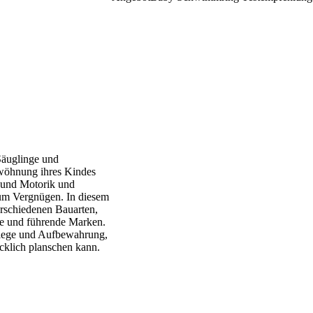
Säuglinge und
ewöhnung ihres Kindes
n und Motorik und
um Vergnügen. In diesem
erschiedenen Bauarten,
kte und führende Marken.
flege und Aufbewahrung,
ücklich planschen kann.