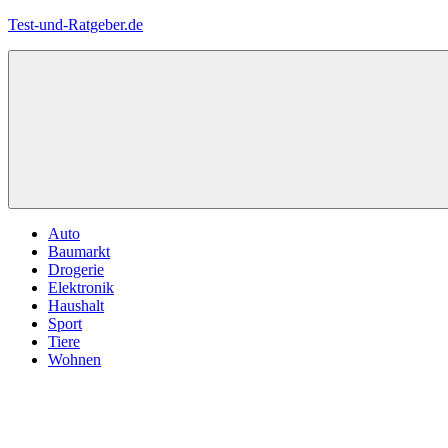
Zum
Test-und-Ratgeber.de
Inhalt
springen
Menü
Auto
Baumarkt
Drogerie
Elektronik
Haushalt
Sport
Tiere
Wohnen