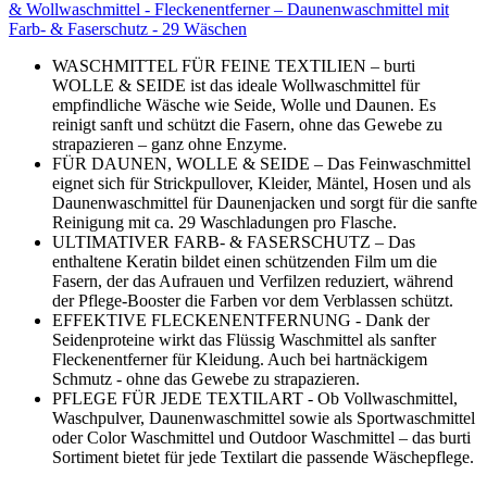
& Wollwaschmittel - Fleckenentferner – Daunenwaschmittel mit
Farb- & Faserschutz - 29 Wäschen
WASCHMITTEL FÜR FEINE TEXTILIEN – burti
WOLLE & SEIDE ist das ideale Wollwaschmittel für
empfindliche Wäsche wie Seide, Wolle und Daunen. Es
reinigt sanft und schützt die Fasern, ohne das Gewebe zu
strapazieren – ganz ohne Enzyme.
FÜR DAUNEN, WOLLE & SEIDE – Das Feinwaschmittel
eignet sich für Strickpullover, Kleider, Mäntel, Hosen und als
Daunenwaschmittel für Daunenjacken und sorgt für die sanfte
Reinigung mit ca. 29 Waschladungen pro Flasche.
ULTIMATIVER FARB- & FASERSCHUTZ – Das
enthaltene Keratin bildet einen schützenden Film um die
Fasern, der das Aufrauen und Verfilzen reduziert, während
der Pflege-Booster die Farben vor dem Verblassen schützt.
EFFEKTIVE FLECKENENTFERNUNG - Dank der
Seidenproteine wirkt das Flüssig Waschmittel als sanfter
Fleckenentferner für Kleidung. Auch bei hartnäckigem
Schmutz - ohne das Gewebe zu strapazieren.
PFLEGE FÜR JEDE TEXTILART - Ob Vollwaschmittel,
Waschpulver, Daunenwaschmittel sowie als Sportwaschmittel
oder Color Waschmittel und Outdoor Waschmittel – das burti
Sortiment bietet für jede Textilart die passende Wäschepflege.