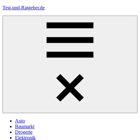
Zum
Test-und-Ratgeber.de
Inhalt
springen
Menü
Auto
Baumarkt
Drogerie
Elektronik