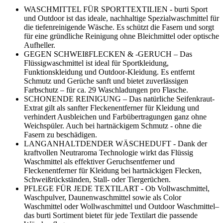
WASCHMITTEL FÜR SPORTTEXTILIEN - burti Sport
und Outdoor ist das ideale, nachhaltige Spezialwaschmittel für
die tiefenreinigende Wäsche. Es schützt die Fasern und sorgt
für eine gründliche Reinigung ohne Bleichmittel oder optische
Aufheller.
GEGEN SCHWEIßFLECKEN & -GERUCH – Das
Flüssigwaschmittel ist ideal für Sportkleidung,
Funktionskleidung und Outdoor-Kleidung. Es entfernt
Schmutz und Gerüche sanft und bietet zuverlässigen
Farbschutz – für ca. 29 Waschladungen pro Flasche.
SCHONENDE REINIGUNG – Das natürliche Seifenkraut-
Extrat gilt als sanfter Fleckenentferner für Kleidung und
verhindert Ausbleichen und Farbübertragungen ganz ohne
Weichspüler. Auch bei hartnäckigem Schmutz - ohne die
Fasern zu beschädigen.
LANGANHALTDENDER WÄSCHEDUFT - Dank der
kraftvollen Neutraroma Technologie wirkt das Flüssig
Waschmittel als effektiver Geruchsentferner und
Fleckenentferner für Kleidung bei hartnäckigen Flecken,
Schweißrückständen, Stall- oder Tiergerüchen.
PFLEGE FÜR JEDE TEXTILART - Ob Vollwaschmittel,
Waschpulver, Daunenwaschmittel sowie als Color
Waschmittel oder Wollwaschmittel und Outdoor Waschmittel–
das burti Sortiment bietet für jede Textilart die passende