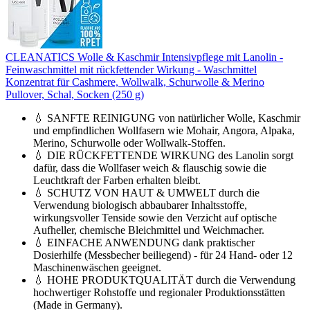
CLEANATICS Wolle & Kaschmir Intensivpflege mit Lanolin -
Feinwaschmittel mit rückfettender Wirkung - Waschmittel
Konzentrat für Cashmere, Wollwalk, Schurwolle & Merino
Pullover, Schal, Socken (250 g)
💧 SANFTE REINIGUNG von natürlicher Wolle, Kaschmir
und empfindlichen Wollfasern wie Mohair, Angora, Alpaka,
Merino, Schurwolle oder Wollwalk-Stoffen.
💧 DIE RÜCKFETTENDE WIRKUNG des Lanolin sorgt
dafür, dass die Wollfaser weich & flauschig sowie die
Leuchtkraft der Farben erhalten bleibt.
💧 SCHUTZ VON HAUT & UMWELT durch die
Verwendung biologisch abbaubarer Inhaltsstoffe,
wirkungsvoller Tenside sowie den Verzicht auf optische
Aufheller, chemische Bleichmittel und Weichmacher.
💧 EINFACHE ANWENDUNG dank praktischer
Dosierhilfe (Messbecher beiliegend) - für 24 Hand- oder 12
Maschinenwäschen geeignet.
💧 HOHE PRODUKTQUALITÄT durch die Verwendung
hochwertiger Rohstoffe und regionaler Produktionsstätten
(Made in Germany).