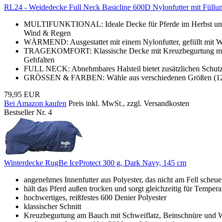
RL24 - Weidedecke Full Neck Basicline 600D Nylonfutter mit Füllun
MULTIFUNKTIONAL: Ideale Decke für Pferde im Herbst und an n
Wind & Regen
WÄRMEND: Ausgestattet mit einem Nylonfutter, gefüllt mit Wat
TRAGEKOMFORT: Klassische Decke mit Kreuzbegurtung mit Meta
Gehfalten
FULL NECK: Abnehmbares Halsteil bietet zusätzlichen Schutz 
GRÖSSEN & FARBEN: Wähle aus verschiedenen Größen (125 cm
79,95 EUR
Bei Amazon kaufen
Preis inkl. MwSt., zzgl. Versandkosten
Bestseller Nr. 4
Winterdecke RugBe IceProtect 300 g, Dark Navy, 145 cm
angenehmes Innenfutter aus Polyester, das nicht am Fell scheue
hält das Pferd außen trocken und sorgt gleichzeitig für Tempera
hochwertiges, reißfestes 600 Denier Polyester
klassischer Schnitt
Kreuzbegurtung am Bauch mit Schweiflatz, Beinschnüre und Wid