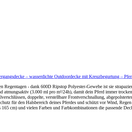
angsdecke – wasserdichte Outdoordecke mit Kreuzbegurtung – Pferde
ten Regentagen - dank 600D Ripstop Polyester-Gewebe ist sie strapazi
 atmungsaktiv (3.000 ml pro m²/24h), damit dein Pferd immer trocken 
erschlüssen, doppelte, verstellbare Frontverschnallung, abgepolstert
 Schutz für den Halsbereich deines Pferdes und schützt vor Wind, Reg
 165 cm) und vielen Farben und Farbkombinationen die passende Deck