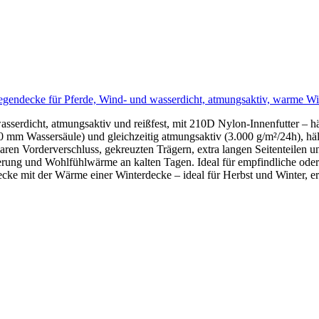
egendecke für Pferde, Wind- und wasserdicht, atmungsaktiv, warme W
serdicht, atmungsaktiv und reißfest, mit 210D Nylon-Innenfutter – hä
mm Wassersäule) und gleichzeitig atmungsaktiv (3.000 g/m²/24h), hält
lbaren Vorderverschluss, gekreuzten Trägern, extra langen Seitenteilen 
rung und Wohlfühlwärme an kalten Tagen. Ideal für empfindliche oder
ndecke mit der Wärme einer Winterdecke – ideal für Herbst und Winter, 