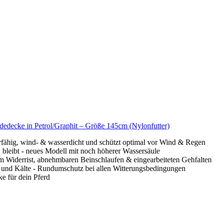
decke in Petrol/Graphit – Größe 145cm (Nylonfutter)
erfähig, wind- & wasserdicht und schützt optimal vor Wind & Regen
bleibt - neues Modell mit noch höherer Wassersäule
em Widerrist, abnehmbaren Beinschlaufen & eingearbeiteten Gehfalten
en und Kälte - Rundumschutz bei allen Witterungsbedingungen
e für dein Pferd