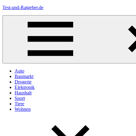
Zum
Test-und-Ratgeber.de
Inhalt
springen
Menü
Auto
Baumarkt
Drogerie
Elektronik
Haushalt
Sport
Tiere
Wohnen