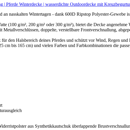
g | Pferde Winterdecke | wasserdichte Outdoordecke mit Kreuzbegurtu
asskalten Wintertagen - dank 600D Ripstop Polyester-Gewebe ist sie
te (100 g/m², 200 g/m² oder 300 g/m²), bietet die Decke angenehme W
llverschlüssen, doppelte, verstellbare Frontverschnallung, abgepol
für den Halsbereich deines Pferdes und schützt vor Wind, Regen und
 bis 165 cm) und vielen Farben und Farbkombinationen die passen
rt
turausgleich
erristpolster aus Synthetikkautschuk überlappende Brustverschnallun