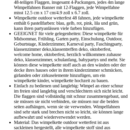
48-teiligen Flaggen, insgesamt 4-Packungen, jedes 4m lange
Wimpelfahnen Banner mit 12-Flaggen, jede Wimpelfahne
misst 12.5 cm x 17 cm/4.9 zoll x 6.7 zoll.
Wimpelkette outdoor wetterfest 48 fahnen, jede wimpelkette
enthält 6 pastellfarben: blau, gelb, rot, pink, lila und grün,
kann ihren partyanlässen viele farben hinzufügen.
GEEIGNET für viele gelegenheiten: Diese wimpelkette für
Midsommar, Frühling, Garten party, Einschulung, Outdoor,
Geburtstage, Kinderzimmer, Karneval party, Faschingparty,
klassenzimmer deko,klassentreffen deko, oktoberfest,
welcome home, oktoberfest, herzlich willkommen zuhause
deko, klassenzimmer, schulanfang, babypartys und mehr. Sie
können diese wimpelkette stoff auch an den wänden oder der
decke ihres hauses oder in ihrem kinderzimmer schmücken,
girlanden oder zirkuselemente hinzufügen, um ein
wimpelkette kinder, wimpelkette hochzeit zu bauen.
Einfach zu bedienen und langlebig: Wimpel an einer schnur
im freien sind langlebig und verschlechtern sich nicht leicht.
Die flaggen sind vollständig mit schnur zusammengebaut, und
sie müssen sie nicht verbinden, sie müssen nur die beiden
seiten aufhängen, wenn sie sie verwenden. Wimpelfahnen
sind sehr stark und brechen nicht so leicht, sie können lange
aufbewahrt und wiederverwendet werden.
Material: Das wimpelkette outdoor wetterfest ist aus
sackleinen hergestellt, alle wimpelkette stoff sind aus