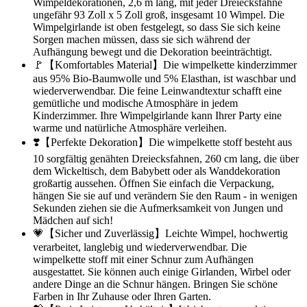
Wimpeldekorationen, 2,6 m lang, mit jeder Dreiecksfahne
ungefähr 93 Zoll x 5 Zoll groß, insgesamt 10 Wimpel. Die
Wimpelgirlande ist oben festgelegt, so dass Sie sich keine
Sorgen machen müssen, dass sie sich während der
Aufhängung bewegt und die Dekoration beeinträchtigt.
🚩【Komfortables Material】Die wimpelkette kinderzimmer
aus 95% Bio-Baumwolle und 5% Elasthan, ist waschbar und
wiederverwendbar. Die feine Leinwandtextur schafft eine
gemütliche und modische Atmosphäre in jedem
Kinderzimmer. Ihre Wimpelgirlande kann Ihrer Party eine
warme und natürliche Atmosphäre verleihen.
❣️【Perfekte Dekoration】Die wimpelkette stoff besteht aus
10 sorgfältig genähten Dreiecksfahnen, 260 cm lang, die über
dem Wickeltisch, dem Babybett oder als Wanddekoration
großartig aussehen. Öffnen Sie einfach die Verpackung,
hängen Sie sie auf und verändern Sie den Raum - in wenigen
Sekunden ziehen sie die Aufmerksamkeit von Jungen und
Mädchen auf sich!
💗【Sicher und Zuverlässig】Leichte Wimpel, hochwertig
verarbeitet, langlebig und wiederverwendbar. Die
wimpelkette stoff mit einer Schnur zum Aufhängen
ausgestattet. Sie können auch einige Girlanden, Wirbel oder
andere Dinge an die Schnur hängen. Bringen Sie schöne
Farben in Ihr Zuhause oder Ihren Garten.