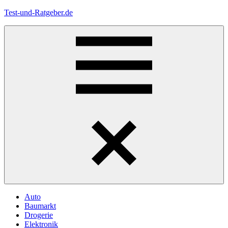
Zum
Test-und-Ratgeber.de
Inhalt
springen
Menü
Auto
Baumarkt
Drogerie
Elektronik