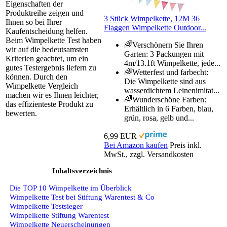
Eigenschaften der
Produktreihe zeigen und
3 Stück Wimpelkette, 12M 36
Ihnen so bei Ihrer
Flaggen Wimpelkette Outdoor...
Kaufentscheidung helfen.
Beim Wimpelkette Test haben
🌈Verschönern Sie Ihren
wir auf die bedeutsamsten
Garten: 3 Packungen mit
Kriterien geachtet, um ein
4m/13.1ft Wimpelkette, jede...
gutes Testergebnis liefern zu
🌈Wetterfest und farbecht:
können. Durch den
Die Wimpelkette sind aus
Wimpelkette Vergleich
wasserdichtem Leinenimitat...
machen wir es Ihnen leichter,
🌈Wunderschöne Farben:
das effizienteste Produkt zu
Erhältlich in 6 Farben, blau,
bewerten.
grün, rosa, gelb und...
6,99 EUR
Bei Amazon kaufen
Preis inkl.
MwSt., zzgl. Versandkosten
Inhaltsverzeichnis
Die TOP 10 Wimpelkette im Überblick
Wimpelkette Test bei Stiftung Warentest & Co
Wimpelkette Testsieger
Wimpelkette Stiftung Warentest
Wimpelkette Neuerscheinungen