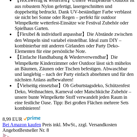
【Hochwertig & wetterfest】Unsere Wimpelkette Outdoor ist
aus robustem Nylon gefertigt, lasergeschnitten und
doppelseitig bedruckt. Dank UV-beständiger Farbe verblasst
sie nicht bei Sonne oder Regen – perfekt für outdoor
Wimpelkette wetterfest-Einsätze wie Festival Zubehör oder
Spielhaus Garten.
【Flexibel & individuell anpassbar】Die Abstände zwischen
den Wimpeln sind variabel einstellbar. Ideal zum DIY –
kombinierbar mit anderen Girlanden oder Party Deko-
Elementen für eine persönliche Note.
【Einfache Handhabung & Wiederverwendbar】Die
Wimpelkette Kinderzimmer oder Outdoor lässt sich mühelos
an Bäumen, Zäunen oder Tischen befestigen. Abwaschbar
und langlebig – nach der Party einfach abnehmen und für den
nächsten Anlass aufbewahren!
【Vielseitig einsetzbar】Ob Geburtstagsdeko, Schützenfest
Deko, Weihnachten, Karneval oder Matschküche Zubehör –
unsere bunte Wimpelkette Stoff verwandelt jeden Raum in
eine festliche Oase. Tipp: Bei großen Flächen mehrere Sets
kombinieren!
8,99 EUR
Bei Amazon kaufen
Preis inkl. MwSt., zzgl. Versandkosten
Angebot
Bestseller Nr. 8