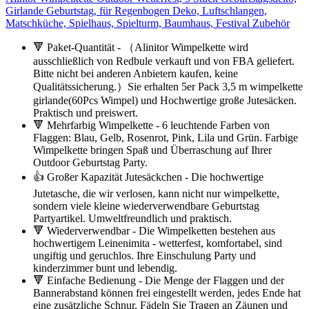
Girlande Geburtstag, für Regenbogen Deko, Luftschlangen,
Matschküche, Spielhaus, Spielturm, Baumhaus, Festival Zubehör
🔻 Paket-Quantität - （Alinitor Wimpelkette wird
ausschließlich von Redbule verkauft und von FBA geliefert.
Bitte nicht bei anderen Anbietern kaufen, keine
Qualitätssicherung.）Sie erhalten 5er Pack 3,5 m wimpelkette
girlande(60Pcs Wimpel) und Hochwertige große Jutesäcken.
Praktisch und preiswert.
🔻 Mehrfarbig Wimpelkette - 6 leuchtende Farben von
Flaggen: Blau, Gelb, Rosenrot, Pink, Lila und Grün. Farbige
Wimpelkette bringen Spaß und Überraschung auf Ihrer
Outdoor Geburtstag Party.
👍 Großer Kapazität Jutesäckchen - Die hochwertige
Jutetasche, die wir verlosen, kann nicht nur wimpelkette,
sondern viele kleine wiederverwendbare Geburtstag
Partyartikel. Umweltfreundlich und praktisch.
🔻 Wiederverwendbar - Die Wimpelketten bestehen aus
hochwertigem Leinenimita - wetterfest, komfortabel, sind
ungiftig und geruchlos. Ihre Einschulung Party und
kinderzimmer bunt und lebendig.
🔻 Einfache Bedienung - Die Menge der Flaggen und der
Bannerabstand können frei eingestellt werden, jedes Ende hat
eine zusätzliche Schnur, Fädeln Sie Tragen an Zäunen und