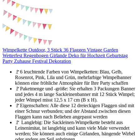
Wimpelkette Outdoor, 3 Stück 36 Flaggen Vintage Garden
Wetterfest Regenbogen Girlande Deko für Hochzeit Geburtstag
Party Zuhause Festival Dekoration
🚩6 leuchtende Farben von Wimpelketten: Blau, Gelb,
Rosenrot, Pink, Lila und Grün, mehrfarbige Wimpelbanner
können eine fröhliche Atmosphäre für Ihre Party schaffen
🚩Paketmenge und -größe: Sie erhalten 3 Packungen Banner
und jedes 4 m lange Sackleinenbanner mit 12 Stück Wimpel;
jeder Wimpel misst 12,5 x 17 cm (B x H).
🚩Eigenschaften: Alle diese 12 dreieckigen Flaggen sind mit
einer Schnur verbunden; und der Abstand zwischen diesen
Flaggen kann nach Belieben angepasst werden
🚩 Langlebig: Die Sackleinen-Wimpelkette besteht aus
Leinenimitat, ist langlebig und kann viele Male verwendet
werden; Sie können auch einige Girlanden, hängende Wirbel
oder andere am Seil anbringen