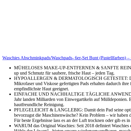
Waschies Abschminkpads/Waschpads- 6er-Set Bunt (Pastellfarben) – 
MÜHELOSES MAKE-UP-ENTFERNEN & SANFTE REINIGUNG: Verbe
up und Schmutz für saubere, frische Haut – jeden Tag.
HYPOALLERGEN & DERMATOLOGISCH GETESTET: Die aus ein
Mikrofaser und Viskose gefertigten Pads erhalten dadurch ihre f
empfindlichste Haut geeignet.
EINFACHE UND NACHHALTIGE TÄGLICHE ANWENDUNG: Unsere P
Jahr landen Milliarden von Einwegartikeln auf Mülldeponien. E
hautfreundliche Reinigung.
PFLEGELEICHT & LANGLEBIG: Damit dein Pad seine optimale 
bevorzugst die Maschinenwäsche? Kein Problem – wir haben das 
Für beste Ergebnisse lass es an der Luft trocknen oder gib es i
WARUM das Original Waschies: Seit 2018 definiert Waschies d
Höhle der Löwen“,. bieten unsere wiederverwendbaren, maschin