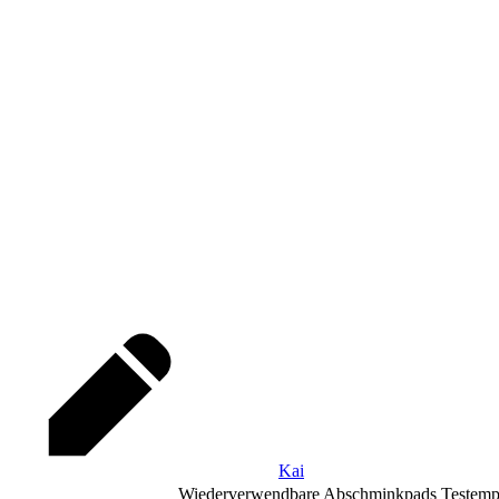
Kai
Wiederverwendbare Abschminkpads Testemp