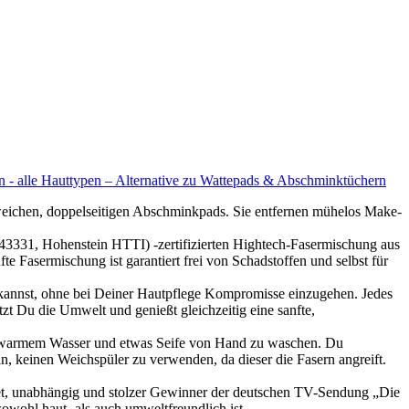
n - alle Hauttypen – Alternative zu Wattepads & Abschminktüchern
n, doppelseitigen Abschminkpads. Sie entfernen mühelos Make-
henstein HTTI) -zertifizierten Hightech-Fasermischung aus
te Fasermischung ist garantiert frei von Schadstoffen und selbst für
, ohne bei Deiner Hautpflege Kompromisse einzugehen. Jedes
zt Du die Umwelt und genießt gleichzeitig eine sanfte,
warmem Wasser und etwas Seife von Hand zu waschen. Du
, keinen Weichspüler zu verwenden, da dieser die Fasern angreift.
et, unabhängig und stolzer Gewinner der deutschen TV-Sendung „Die
wohl haut- als auch umweltfreundlich ist.