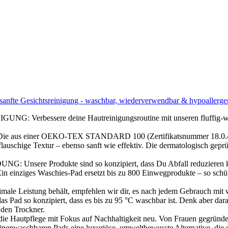
sanfte Gesichtsreinigung - waschbar, wiederverwendbar & hypoallerge
ssere deine Hautreinigungsroutine mit unseren fluffig-weiche
er OEKO-TEX STANDARD 100 (Zertifikatsnummer 18.0.43331, Ho
lauschige Textur – ebenso sanft wie effektiv. Die dermatologisch geprüf
rodukte sind so konzipiert, dass Du Abfall reduzieren kannst
in einziges Waschies-Pad ersetzt bis zu 800 Einwegprodukte – so schüt
Leistung behält, empfehlen wir dir, es nach jedem Gebrauch mit 
Pad so konzipiert, dass es bis zu 95 °C waschbar ist. Denk aber daran
n den Trockner.
ie Hautpflege mit Fokus auf Nachhaltigkeit neu. Von Frauen gegründ
enwaschbaren Pads eine luxuriöse, umweltbewusste Alternative, die so