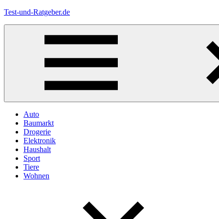
Zum
Test-und-Ratgeber.de
Inhalt
springen
Menü
Auto
Baumarkt
Drogerie
Elektronik
Haushalt
Sport
Tiere
Wohnen