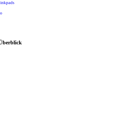
minkpads
Co
Überblick