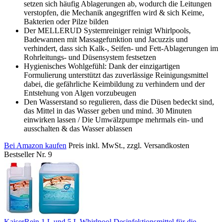
setzen sich häufig Ablagerungen ab, wodurch die Leitungen
verstopfen, die Mechanik angegriffen wird & sich Keime,
Bakterien oder Pilze bilden
Der MELLERUD Systemreiniger reinigt Whirlpools,
Badewannen mit Massagefunktion und Jacuzzis und
verhindert, dass sich Kalk-, Seifen- und Fett-Ablagerungen im
Rohrleitungs- und Düsensystem festsetzen
Hygienisches Wohlgefühl: Dank der einzigartigen
Formulierung unterstützt das zuverlässige Reinigungsmittel
dabei, die gefährliche Keimbildung zu verhindern und der
Entstehung von Algen vorzubeugen
Den Wasserstand so regulieren, dass die Düsen bedeckt sind,
das Mittel in das Wasser geben und mind. 30 Minuten
einwirken lassen / Die Umwälzpumpe mehrmals ein- und
ausschalten & das Wasser ablassen
Bei Amazon kaufen
Preis inkl. MwSt., zzgl. Versandkosten
Bestseller Nr. 9
KaiserRein 1 L und 5 L Whirlpool Desinfektionsmittel für die