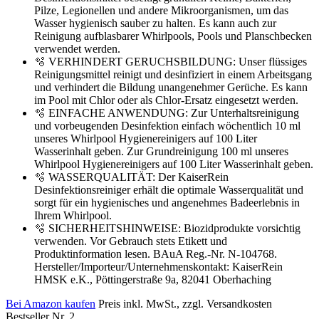
Pilze, Legionellen und andere Mikroorganismen, um das
Wasser hygienisch sauber zu halten. Es kann auch zur
Reinigung aufblasbarer Whirlpools, Pools und Planschbecken
verwendet werden.
🫧 VERHINDERT GERUCHSBILDUNG: Unser flüssiges
Reinigungsmittel reinigt und desinfiziert in einem Arbeitsgang
und verhindert die Bildung unangenehmer Gerüche. Es kann
im Pool mit Chlor oder als Chlor-Ersatz eingesetzt werden.
🫧 EINFACHE ANWENDUNG: Zur Unterhaltsreinigung
und vorbeugenden Desinfektion einfach wöchentlich 10 ml
unseres Whirlpool Hygienereinigers auf 100 Liter
Wasserinhalt geben. Zur Grundreinigung 100 ml unseres
Whirlpool Hygienereinigers auf 100 Liter Wasserinhalt geben.
🫧 WASSERQUALITÄT: Der KaiserRein
Desinfektionsreiniger erhält die optimale Wasserqualität und
sorgt für ein hygienisches und angenehmes Badeerlebnis in
Ihrem Whirlpool.
🫧 SICHERHEITSHINWEISE: Biozidprodukte vorsichtig
verwenden. Vor Gebrauch stets Etikett und
Produktinformation lesen. BAuA Reg.-Nr. N-104768.
Hersteller/Importeur/Unternehmenskontakt: KaiserRein
HMSK e.K., Pöttingerstraße 9a, 82041 Oberhaching
Bei Amazon kaufen
Preis inkl. MwSt., zzgl. Versandkosten
Bestseller Nr. 2