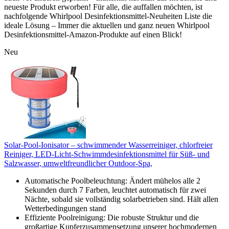
neueste Produkt erworben! Für alle, die auffallen möchten, ist
nachfolgende Whirlpool Desinfektionsmittel-Neuheiten Liste die
ideale Lösung – Immer die aktuellen und ganz neuen Whirlpool
Desinfektionsmittel-Amazon-Produkte auf einen Blick!
Neu
Solar-Pool-Ionisator – schwimmender Wasserreiniger, chlorfreier
Reiniger, LED-Licht-Schwimmdesinfektionsmittel für Süß- und
Salzwasser, umweltfreundlicher Outdoor-Spa,
Automatische Poolbeleuchtung: Ändert mühelos alle 2
Sekunden durch 7 Farben, leuchtet automatisch für zwei
Nächte, sobald sie vollständig solarbetrieben sind. Hält allen
Wetterbedingungen stand
Effiziente Poolreinigung: Die robuste Struktur und die
großartige Kupferzusammensetzung unserer hochmodernen