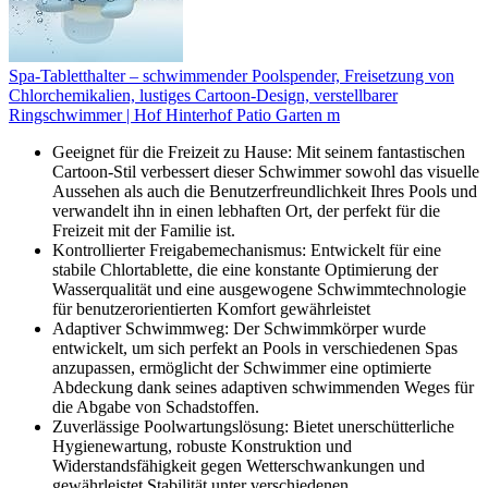
Spa-Tabletthalter – schwimmender Poolspender, Freisetzung von
Chlorchemikalien, lustiges Cartoon-Design, verstellbarer
Ringschwimmer | Hof Hinterhof Patio Garten m
Geeignet für die Freizeit zu Hause: Mit seinem fantastischen
Cartoon-Stil verbessert dieser Schwimmer sowohl das visuelle
Aussehen als auch die Benutzerfreundlichkeit Ihres Pools und
verwandelt ihn in einen lebhaften Ort, der perfekt für die
Freizeit mit der Familie ist.
Kontrollierter Freigabemechanismus: Entwickelt für eine
stabile Chlortablette, die eine konstante Optimierung der
Wasserqualität und eine ausgewogene Schwimmtechnologie
für benutzerorientierten Komfort gewährleistet
Adaptiver Schwimmweg: Der Schwimmkörper wurde
entwickelt, um sich perfekt an Pools in verschiedenen Spas
anzupassen, ermöglicht der Schwimmer eine optimierte
Abdeckung dank seines adaptiven schwimmenden Weges für
die Abgabe von Schadstoffen.
Zuverlässige Poolwartungslösung: Bietet unerschütterliche
Hygienewartung, robuste Konstruktion und
Widerstandsfähigkeit gegen Wetterschwankungen und
gewährleistet Stabilität unter verschiedenen