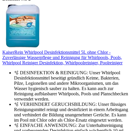
KaiserRein Whirlpool Desinfektionsmittel 5L ohne Chlor -
Zuverlässige Wasserpflege und Reinigung für Whirlpools, Pools,
Whirlpool Reiniger Desinfektion, Whirlpoolreiniger, Poolreiniger
🫧 DESINFEKTION & REINIGUNG: Unser Whirlpool
Desinfektionsmittel beseitigt gründlich Keime, Bakterien,
Pilze, Legionellen und andere Mikroorganismen, um das
Wasser hygienisch sauber zu halten. Es kann auch zur
Reinigung aufblasbarer Whirlpools, Pools und Planschbecken
verwendet werden.
🫧 VERHINDERT GERUCHSBILDUNG: Unser flüssiges
Reinigungsmittel reinigt und desinfiziert in einem Arbeitsgang
und verhindert die Bildung unangenehmer Gerüche. Es kann
im Pool mit Chlor oder als Chlor-Ersatz eingesetzt werden.
🫧 EINFACHE ANWENDUNG: Zur Unterhaltsreinigung
und vorbeugenden Desinfektion einfach wöchentlich 10 ml