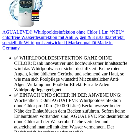
AGUALEVE® Whirlpooldesinfektion ohne Chlor 1 Ltr. *NEU* |
chlorfreie Wasserdesinfektion mit Anti-Algen & Kristallklareffekt |
speziell für Whirlpools entwickelt | Markenqualität Made in
Germany
✅ WHIRLPOOLDESINFEKTION GANZ OHNE
CHLOR: Dank innovativer und hochwirksamer Inhaltsstoffe
wird das Whirlpoolwasser sicher desinfiziert. Keine roten
Augen, keine üblichen Gerüche und schonend zur Haut, so
wie man sich Poolpflege wünscht! Mit zusätzlicher Anti-
Algen-Wirkung und Poolklar-Effekt. Für alle Arten
Whirlpoolpflege geeignet.
✅ EINFACH UND SICHER IN DER ANWENDUNG:
Wöchentlich 150ml AGUALEVE Whirlpooldesinfektion
ohne Chlor pro 10m³ (10.000 Liter) Beckenwasser in der
Nähe der Einlaufdüsen dem Becken zuführen. Sofern keine
Einlaufdüsen vorhanden sind, AGUALEVE Pooldesinfektion
ohne Chlor auf der Wasseroberfläche verteilen und
ausreichend manuell mit dem Wasser vermengen. Der