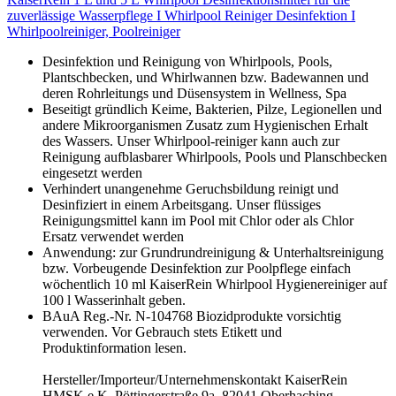
zuverlässige Wasserpflege I Whirlpool Reiniger Desinfektion I
Whirlpoolreiniger, Poolreiniger
Desinfektion und Reinigung von Whirlpools, Pools,
Plantschbecken, und Whirlwannen bzw. Badewannen und
deren Rohrleitungs und Düsensystem in Wellness, Spa
Beseitigt gründlich Keime, Bakterien, Pilze, Legionellen und
andere Mikroorganismen Zusatz zum Hygienischen Erhalt
des Wassers. Unser Whirlpool-reiniger kann auch zur
Reinigung aufblasbarer Whirlpools, Pools und Planschbecken
eingesetzt werden
Verhindert unangenehme Geruchsbildung reinigt und
Desinfiziert in einem Arbeitsgang. Unser flüssiges
Reinigungsmittel kann im Pool mit Chlor oder als Chlor
Ersatz verwendet werden
Anwendung: zur Grundrundreinigung & Unterhaltsreinigung
bzw. Vorbeugende Desinfektion zur Poolpflege einfach
wöchentlich 10 ml KaiserRein Whirlpool Hygienereiniger auf
100 l Wasserinhalt geben.
BAuA Reg.-Nr. N-104768 Biozidprodukte vorsichtig
verwenden. Vor Gebrauch stets Etikett und
Produktinformation lesen.
Hersteller/Importeur/Unternehmenskontakt KaiserRein
HMSK e.K. Pöttingerstraße 9a, 82041 Oberhaching