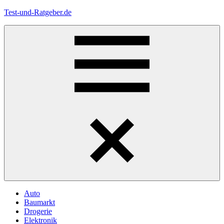
Zum
Test-und-Ratgeber.de
Inhalt
springen
Menü
Auto
Baumarkt
Drogerie
Elektronik