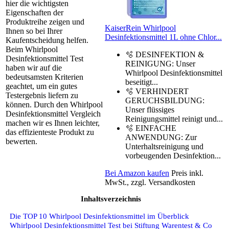
hier die wichtigsten
Eigenschaften der
Produktreihe zeigen und
KaiserRein Whirlpool
Ihnen so bei Ihrer
Desinfektionsmittel 1L ohne Chlor...
Kaufentscheidung helfen.
Beim Whirlpool
🫧 DESINFEKTION &
Desinfektionsmittel Test
REINIGUNG: Unser
haben wir auf die
Whirlpool Desinfektionsmittel
bedeutsamsten Kriterien
beseitigt...
geachtet, um ein gutes
🫧 VERHINDERT
Testergebnis liefern zu
GERUCHSBILDUNG:
können. Durch den Whirlpool
Unser flüssiges
Desinfektionsmittel Vergleich
Reinigungsmittel reinigt und...
machen wir es Ihnen leichter,
🫧 EINFACHE
das effizienteste Produkt zu
ANWENDUNG: Zur
bewerten.
Unterhaltsreinigung und
vorbeugenden Desinfektion...
Bei Amazon kaufen
Preis inkl.
MwSt., zzgl. Versandkosten
Inhaltsverzeichnis
Die TOP 10 Whirlpool Desinfektionsmittel im Überblick
Whirlpool Desinfektionsmittel Test bei Stiftung Warentest & Co