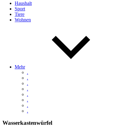
Haushalt
Sport
Tiere
Wohnen
Mehr
.
.
.
.
.
.
.
.
Wasserkastenwürfel