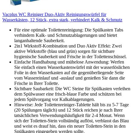
Vacplus WC Reiniger Duo-Aktiv Reinigungswürfel für
Wasserkästen, 12 Stück, extra stark, verhindert Kalk & Schmutz
Für eine optimale Toilettenreinigung: Die Spülkasten Tabs
verhindern Kalk- und Schmutzablagerungen und bietet
langanhaltende Sauberkeit.
2in1 Wirkstoff-Kombination und Duo Aktiv Effekt: Zwei
aktive Wirkstoffe (blau und grün) sorgen für sichtbare
hygienische Sauberkeit und Frische in der Toilettenschüssel.
Einfache Handhabung und mühelose Anwendung: Werfen
Sie einfach einen Wasserkastenwürfel mit der wasserlöslichen
Folie in den Wasserkasten auf die gegenüberliegende Seite
vom Wassereinlauf und -auslauf und genießen Sie dann die
Frische in Ihrer Toilette.
Sichtbare Saubarkeit: Die WC Steine für Spülkasten verleihen
dem Spülwasser eine frisch-blaue Farbe und schützen bei
jedem Spülvorgang vor Kalkablagerungen.
Hinweise: Jede Toilettenreiniger-Tablette hält bis zu 5-7 Tage
(20 Spülungen täglich) und 12 Stück reichen je nach Ihrer
tatsächlichen Verwendungshäufigkeit für 2-4 Monat. Wenn
sich der Toiletten-Stein vollständig auflöst, verblasst das Blau
und weist es drauf hin, dass ein neuer Toiletten-Stein in den
Spülkasten eingegeben werden sollte.