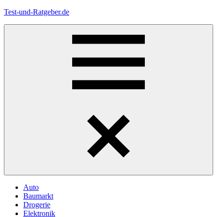
Zum
Test-und-Ratgeber.de
Inhalt
springen
Menü
Auto
Baumarkt
Drogerie
Elektronik