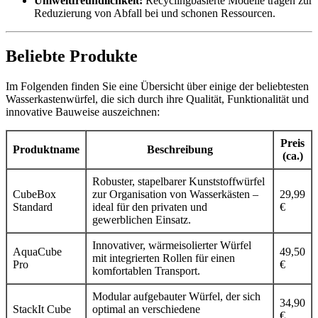
Umweltfreundlichkeit:
Recyclingbasierte Modelle tragen zur
Reduzierung von Abfall bei und schonen Ressourcen.
Beliebte Produkte
Im Folgenden finden Sie eine Übersicht über einige der beliebtesten
Wasserkastenwürfel, die sich durch ihre Qualität, Funktionalität und
innovative Bauweise auszeichnen:
Preis
Produktname
Beschreibung
(ca.)
Robuster, stapelbarer Kunststoffwürfel
CubeBox
zur Organisation von Wasserkästen –
29,99
Standard
ideal für den privaten und
€
gewerblichen Einsatz.
Innovativer, wärmeisolierter Würfel
AquaCube
49,50
mit integrierten Rollen für einen
Pro
€
komfortablen Transport.
Modular aufgebauter Würfel, der sich
34,90
StackIt Cube
optimal an verschiedene
€