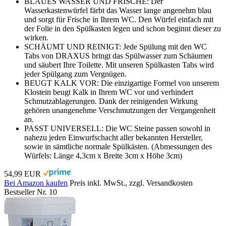
BLAUES WASSER UND FRISCHE: Der
Wasserkastenwürfel färbt das Wasser lange angenehm blau
und sorgt für Frische in Ihrem WC. Den Würfel einfach mit
der Folie in den Spülkasten legen und schon beginnt dieser zu
wirken.
SCHÄUMT UND REINIGT: Jede Spülung mit den WC
Tabs von DRAXUS bringt das Spülwasser zum Schäumen
und säubert Ihre Toilette. Mit unseren Spülkasten Tabs wird
jeder Spülgang zum Vergnügen.
BEUGT KALK VOR: Die einzigartige Formel von unserem
Klostein beugt Kalk in Ihrem WC vor und verhindert
Schmutzablagerungen. Dank der reinigenden Wirkung
gehören unangenehme Verschmutzungen der Vergangenheit
an.
PASST UNIVERSELL: Die WC Steine passen sowohl in
nahezu jeden Einwurfschacht aller bekannten Hersteller,
sowie in sämtliche normale Spülkästen. (Abmessungen des
Würfels: Länge 4,3cm x Breite 3cm x Höhe 3cm)
54,99 EUR
Bei Amazon kaufen
Preis inkl. MwSt., zzgl. Versandkosten
Bestseller Nr. 10