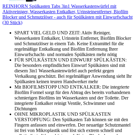
REINHORN Spülkasten Tabs 3in1 Wasserkastenwürfel mit
Aktivreiniger, Wasserkasten Entkalker, Urinsteinentferner, Biofilm
Blocker und Schmutzlöser - auch für Spülkästen mit Einwurfschacht
(30 Stück)
SPART VIEL GELD UND ZEIT: Aktiv Reiniger,
Wasserkasten Entkalker, Urinstein Entferner, Biofilm Blocker
und Schmutzlöser in einem Tab. Keine Extramittel für die
regelmäßige Entkalkung und Biofilm Entfernung Ihrer
Einwurfschacht- und normalen Spülkästen mehr nötig
FÜR SPÜLKÄSTEN UND EINWURF SPÜLKÄSTEN:
Die besonders empfindlichen Einwurf Spülkästen sind mit
diesem 3in1 Wasserkastenwürfel auch perfekt gegen
Verkalkung geschützt. Bei regelmäßiger Anwendung sieht Ihr
Spülkasten keinen teuren Handwerker mehr
Mit BIOFILMSTOPP UND ENTKALKER: Die integrierte
Biofilm Formel sorgt für den Abtrag des bereits vorhandenen
schmierigen Biofilms im Wasserkasten und der Toilette. Der
integrierte Entkalker reinigt Ventile, Schwimmer und
Dichtungen
OHNE MIKROPLASTIK UND SPÜLKASTEN
VERSTOPFUNG: Den Spülkasten Tab können sie mit den
Fingern anfassen und einwerfen. Der neuartige Schutzmantel
ist frei von Mikroplastik und löst sich extrem schnell und