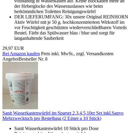
vollständig in Wasserkästen auf. Keine Blockaden mehr an
der Heberglocke des Wasserauslasses wie beim
herkömmlichen Toiletten Reinigungswürfel
DER LIEFERUMFANG: 30x unsere Original REINHORN
Aktiv Würfel mit je 50 g. hochkonzentriertem Wirkstoff im
vor Feuchtigkeit geschützten wiederverschließbaren Vorteils
Beutel. Färbt das Spülwasser blau / blue und sorgt für
langanhaltende Sauberkeit
29,97 EUR
Bei Amazon kaufen
Preis inkl. MwSt., zzgl. Versandkosten
Angebot
Bestseller Nr. 8
Sanit Wasserkastenwürfel im Sparset 2,3,4,5,10er Set inkl.Sanvo
Mehrzwecktuch pro Bestellung (2 Eimer a 10 Stück)
Sanit Wasserkastenwürfel 10 Stück pro Dose