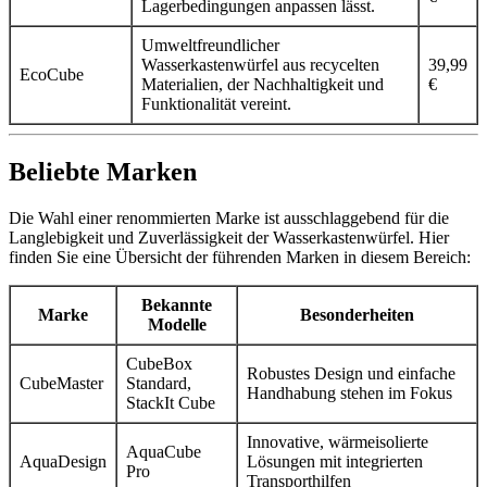
Lagerbedingungen anpassen lässt.
Umweltfreundlicher
Wasserkastenwürfel aus recycelten
39,99
EcoCube
Materialien, der Nachhaltigkeit und
€
Funktionalität vereint.
Beliebte Marken
Die Wahl einer renommierten Marke ist ausschlaggebend für die
Langlebigkeit und Zuverlässigkeit der Wasserkastenwürfel. Hier
finden Sie eine Übersicht der führenden Marken in diesem Bereich:
Bekannte
Marke
Besonderheiten
Modelle
CubeBox
Robustes Design und einfache
CubeMaster
Standard,
Handhabung stehen im Fokus
StackIt Cube
Innovative, wärmeisolierte
AquaCube
AquaDesign
Lösungen mit integrierten
Pro
Transporthilfen