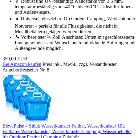
💧 Robust und UV-beständig: Wandstärke von 3,5 mm,
temperaturbeständig von -40 °C bis +60 °C – ideal für Innen-
und Außeneinsatz.
☀️ Universell einsetzbar: Ob Garten, Camping, Werkstatt oder
Notvorrat – perfekt für alle Flüssigkeiten, die nicht in
Metallbehältern gelagert werden dürfen.
🔧 Vorbereiteter ¾-Zoll-Anschluss: Unten mit geschlossenem
Innengewinde – auf Wunsch auch individuelle Bohrungen mit
Außengewinde möglich.
359,00 EUR
Bei Amazon kaufen
Preis inkl. MwSt., zzgl. Versandkosten
Angebot
Bestseller Nr. 8
ElevaPulse 4 Stück Wasserkanister Faltbar, Wasserkanister 10L,
Faltbarer Wasserkanister, Wasserkanister Camping, Wasserbehälter,
für Outdoor Festival Camping Zubehör