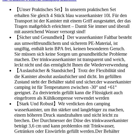
【Unser Praktisches Set】In unserem praktischen Set
erhalten Sie gleich 4 Stück blau wasserkanister 10l. Für den
Transport ist der Kanister mit einem Griff ausgestattet, der das
Tragen maßgeblich erleichtert – Damit Sie immer und überall
mit ausreichend Wasser versorgt sind!
【Sicher und Gesundheit】Der wasserkanister Faltbar besteht
aus umweltfreundlichem und sicherem PE-Material, ist
ungiftig, enthält kein BPA frei, keinen besonderen Geruch.
Sie müssen sich keine Sorgen um gesundheitliche Probleme
machen. Der trinkwasserkanister ist transparent und weich,
leckt nicht und das ermöglicht Ihnen die Wiederverwendung
【Auslaufsicher & Standsicher】Trotz der Flexibilität sind
die Kanister absolut auslaufsicher und dicht. Im gefüllten
Zustand steht der Behälter stabil und sicher.der wasserkanister
camping ist für Temperaturen zwischen -30° und +61°
geeignet. Zu dreivierteln gefüllt kann die Flüssigkeit auch
eingefroren als Kühlkompresse verwendet werden
【Stark Und Robust】Wir verdicken den camping
wasserkanister, um ihn stärker und langlebiger zu machen,
einem höheren Druck standzuhalten und nicht leicht zu
brechen. Der Durchmesser der Düse des trinkwasserkanister
beträgt 3,6 cm und kann problemlos mit Trinkwasser,
Getränken oder Eiswürfeln gefüllt werden.Der Behälter