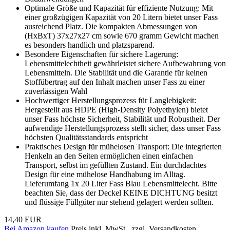
Optimale Größe und Kapazität für effiziente Nutzung: Mit
einer großzügigen Kapazität von 20 Litern bietet unser Fass
ausreichend Platz. Die kompakten Abmessungen von
(HxBxT) 37x27x27 cm sowie 670 gramm Gewicht machen
es besonders handlich und platzsparend.
Besondere Eigenschaften für sichere Lagerung:
Lebensmittelechtheit gewährleistet sichere Aufbewahrung von
Lebensmitteln. Die Stabilität und die Garantie für keinen
Stoffübertrag auf den Inhalt machen unser Fass zu einer
zuverlässigen Wahl
Hochwertiger Herstellungsprozess für Langlebigkeit:
Hergestellt aus HDPE (High-Density Polyethylen) bietet
unser Fass höchste Sicherheit, Stabilität und Robustheit. Der
aufwendige Herstellungsprozess stellt sicher, dass unser Fass
höchsten Qualitätsstandards entspricht
Praktisches Design für mühelosen Transport: Die integrierten
Henkeln an den Seiten ermöglichen einen einfachen
Transport, selbst im gefüllten Zustand. Ein durchdachtes
Design für eine mühelose Handhabung im Alltag.
Lieferumfang 1x 20 Liter Fass Blau Lebensmittelecht. Bitte
beachten Sie, dass der Deckel KEINE DICHTUNG besitzt
und flüssige Füllgüter nur stehend gelagert werden sollten.
14,40 EUR
Bei Amazon kaufen
Preis inkl. MwSt., zzgl. Versandkosten