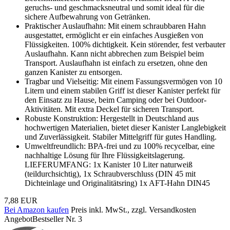
geruchs- und geschmacksneutral und somit ideal für die
sichere Aufbewahrung von Getränken.
Praktischer Auslaufhahn: Mit einem schraubbaren Hahn
ausgestattet, ermöglicht er ein einfaches Ausgießen von
Flüssigkeiten. 100% dichtigkeit. Kein störender, fest verbauter
Auslaufhahn. Kann nicht abbrechen zum Beispiel beim
Transport. Auslaufhahn ist einfach zu ersetzen, ohne den
ganzen Kanister zu entsorgen.
Tragbar und Vielseitig: Mit einem Fassungsvermögen von 10
Litern und einem stabilen Griff ist dieser Kanister perfekt für
den Einsatz zu Hause, beim Camping oder bei Outdoor-
Aktivitäten. Mit extra Deckel für sicheren Transport.
Robuste Konstruktion: Hergestellt in Deutschland aus
hochwertigen Materialien, bietet dieser Kanister Langlebigkeit
und Zuverlässigkeit. Stabiler Mittelgriff für gutes Handling.
Umweltfreundlich: BPA-frei und zu 100% recycelbar, eine
nachhaltige Lösung für Ihre Flüssigkeitslagerung.
LIEFERUMFANG: 1x Kanister 10 Liter naturweiß
(teildurchsichtig), 1x Schraubverschluss (DIN 45 mit
Dichteinlage und Originalitätsring) 1x AFT-Hahn DIN45
7,88 EUR
Bei Amazon kaufen
Preis inkl. MwSt., zzgl. Versandkosten
Angebot
Bestseller Nr. 3