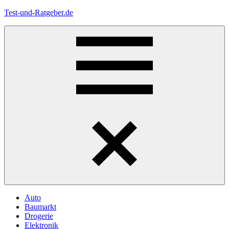
Zum
Test-und-Ratgeber.de
Inhalt
springen
Menü
Auto
Baumarkt
Drogerie
Elektronik