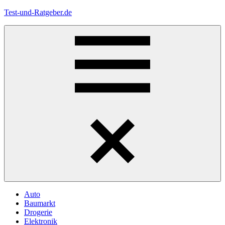
Zum
Test-und-Ratgeber.de
Inhalt
springen
Menü
Auto
Baumarkt
Drogerie
Elektronik