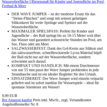
Wasseroberfläche I Riesenspaß für Kinder und Jugendliche im Pool,
Freibad & Meer
DER WAVE JUMPER – ist der moderne Ersatz für das
"Steine-Flitschen" und sorgt mit seinem gelartigen
Silikonkern für weite Sprünge und Spritzer auf der
Wasseroberfläche.
MAXIMALER SPIELSPASS: Perfekt für Kinder und
Jugendliche – der Ball springt bis zu 10-15 Meter weit über
das Wasser und garantiert actionreiche Stunden im Pool, am
See, Fluss oder am Meer.
SALZWASSERFEST: Dank des Gel-Kerns aus Silikon und
das salzwasserfeste, schnelltrocknende Lycra-Material hüpft
der Ball nicht nur auf der Wasseroberfläche, sondern
schwimmt auch darauf.
KOMPAKT UND HANDLICH: Mit einem Durchmesser
von nur 55 mm passt der Wave Jumper problemlos in jede
Strandtasche und ist ein idealer Begleiter für den Urlaub.
EINSATZBEREIT: Der Wave Jumper wird einzeln verpackt
geliefert und ist sofort startklar für Wasserspiele – ideal für
spontane Abenteuer am Wasser!
9,99 EUR
Bei Amazon kaufen
Preis inkl. MwSt., zzgl. Versandkosten
Angebot
Bestseller Nr. 8