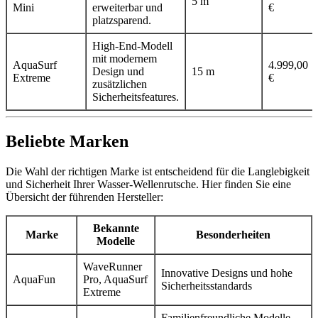
5 m
Mini
erweiterbar und
€
platzsparend.
High-End-Modell
mit modernem
AquaSurf
4.999,00
Design und
15 m
Extreme
€
zusätzlichen
Sicherheitsfeatures.
Beliebte Marken
Die Wahl der richtigen Marke ist entscheidend für die Langlebigkeit
und Sicherheit Ihrer Wasser-Wellenrutsche. Hier finden Sie eine
Übersicht der führenden Hersteller:
Bekannte
Marke
Besonderheiten
Modelle
WaveRunner
Innovative Designs und hohe
AquaFun
Pro, AquaSurf
Sicherheitsstandards
Extreme
Familienfreundliche Modelle