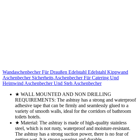
Wandaschenbecher Für Draußen Edelstahl Edelstahl Kippwand
Aschenbecher Sicherheits Aschenbecher Für Catering Und
Heimwind Aschenbecher Und Steh Aschenbecher
★ WALL MOUNTED AND NON DRILLING
REQUIREMENTS: The ashtray has a strong and waterproof
adhesive tape that can be firmly and seamlessly glued to a
variety of smooth walls, ideal for the corridors of bathroom
toilets hotels.
★ Material: The ashtray is made of high-quality stainless
steel, which is not rusty, waterproof and moisture-resistant.
The ashtray has a strong suction power, there is no fear of
getting wet. It is strong wearing and durable.