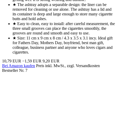
★ The ashtray adopts a separable design: the liner can be
removed for cleaning or use alone. The ashtray has a lid and
its container is deep and large enough to store many cigarette
butts and hold ashes.
★ Easy to clean, easy to install: after careful measurement, the
three small grooves can place the cigarettes smoothly, the
grooves are round and smooth and easy to use.
★ Size: 11 cm x 9 cm x 8 cm / 4.3 x 3.5 x 3.1 incy. Ideal gift
for Fathers Day, Mothers Day, boyfriend, best man gift,
colleague, business partner and anyone who loves cigars and
cigarettes.
10,79 EUR
−1,59 EUR
9,20 EUR
Bei Amazon kaufen
Preis inkl. MwSt., zzgl. Versandkosten
Bestseller Nr. 7