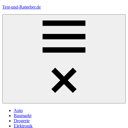
Zum
Test-und-Ratgeber.de
Inhalt
springen
Menü
Auto
Baumarkt
Drogerie
Elektronik