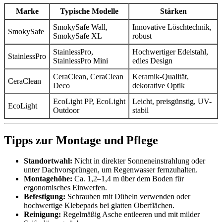
Marke
Typische Modelle
Stärken
SmokySafe Wall,
Innovative Löschtechnik,
SmokySafe
SmokySafe XL
robust
StainlessPro,
Hochwertiger Edelstahl,
StainlessPro
StainlessPro Mini
edles Design
CeraClean, CeraClean
Keramik-Qualität,
CeraClean
Deco
dekorative Optik
EcoLight PP, EcoLight
Leicht, preisgünstig, UV-
EcoLight
Outdoor
stabil
Tipps zur Montage und Pflege
Standortwahl:
Nicht in direkter Sonneneinstrahlung oder
unter Dachvorsprüngen, um Regenwasser fernzuhalten.
Montagehöhe:
Ca. 1,2–1,4 m über dem Boden für
ergonomisches Einwerfen.
Befestigung:
Schrauben mit Dübeln verwenden oder
hochwertige Klebepads bei glatten Oberflächen.
Reinigung:
Regelmäßig Asche entleeren und mit milder