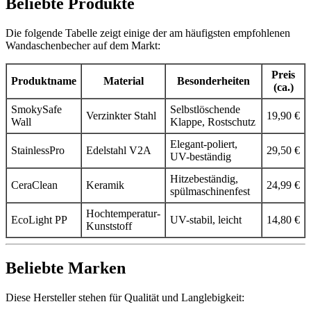
Beliebte Produkte
Die folgende Tabelle zeigt einige der am häufigsten empfohlenen
Wandaschenbecher auf dem Markt:
Preis
Produktname
Material
Besonderheiten
(ca.)
SmokySafe
Selbstlöschende
Verzinkter Stahl
19,90 €
Wall
Klappe, Rostschutz
Elegant-poliert,
StainlessPro
Edelstahl V2A
29,50 €
UV-beständig
Hitzebeständig,
CeraClean
Keramik
24,99 €
spülmaschinenfest
Hochtemperatur-
EcoLight PP
UV-stabil, leicht
14,80 €
Kunststoff
Beliebte Marken
Diese Hersteller stehen für Qualität und Langlebigkeit: