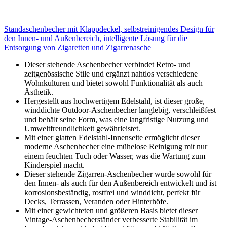
Standaschenbecher mit Klappdeckel, selbstreinigendes Design für
den Innen- und Außenbereich, intelligente Lösung für die
Entsorgung von Zigaretten und Zigarrenasche
Dieser stehende Aschenbecher verbindet Retro- und
zeitgenössische Stile und ergänzt nahtlos verschiedene
Wohnkulturen und bietet sowohl Funktionalität als auch
Ästhetik.
Hergestellt aus hochwertigem Edelstahl, ist dieser große,
winddichte Outdoor-Aschenbecher langlebig, verschleißfest
und behält seine Form, was eine langfristige Nutzung und
Umweltfreundlichkeit gewährleistet.
Mit einer glatten Edelstahl-Innenseite ermöglicht dieser
moderne Aschenbecher eine mühelose Reinigung mit nur
einem feuchten Tuch oder Wasser, was die Wartung zum
Kinderspiel macht.
Dieser stehende Zigarren-Aschenbecher wurde sowohl für
den Innen- als auch für den Außenbereich entwickelt und ist
korrosionsbeständig, rostfrei und winddicht, perfekt für
Decks, Terrassen, Veranden oder Hinterhöfe.
Mit einer gewichteten und größeren Basis bietet dieser
Vintage-Aschenbecherständer verbesserte Stabilität im