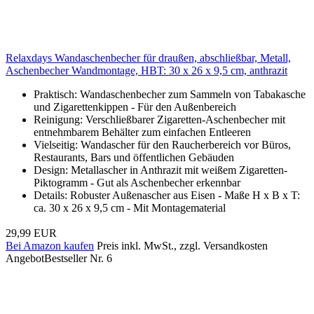
Relaxdays Wandaschenbecher für draußen, abschließbar, Metall,
Aschenbecher Wandmontage, HBT: 30 x 26 x 9,5 cm, anthrazit
Praktisch: Wandaschenbecher zum Sammeln von Tabakasche
und Zigarettenkippen - Für den Außenbereich
Reinigung: Verschließbarer Zigaretten-Aschenbecher mit
entnehmbarem Behälter zum einfachen Entleeren
Vielseitig: Wandascher für den Raucherbereich vor Büros,
Restaurants, Bars und öffentlichen Gebäuden
Design: Metallascher in Anthrazit mit weißem Zigaretten-
Piktogramm - Gut als Aschenbecher erkennbar
Details: Robuster Außenascher aus Eisen - Maße H x B x T:
ca. 30 x 26 x 9,5 cm - Mit Montagematerial
29,99 EUR
Bei Amazon kaufen
Preis inkl. MwSt., zzgl. Versandkosten
Angebot
Bestseller Nr. 6