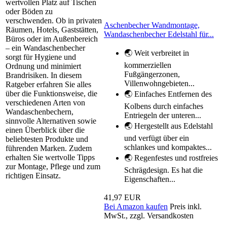
wertvollen Platz auf Tischen
oder Böden zu
verschwenden. Ob in privaten
Aschenbecher Wandmontage,
Räumen, Hotels, Gaststätten,
Wandaschenbecher Edelstahl für...
Büros oder im Außenbereich
– ein Wandaschenbecher
🌏 Weit verbreitet in
sorgt für Hygiene und
kommerziellen
Ordnung und minimiert
Fußgängerzonen,
Brandrisiken. In diesem
Villenwohngebieten...
Ratgeber erfahren Sie alles
über die Funktionsweise, die
🌏 Einfaches Entfernen des
verschiedenen Arten von
Kolbens durch einfaches
Wandaschenbechern,
Entriegeln der unteren...
sinnvolle Alternativen sowie
🌏 Hergestellt aus Edelstahl
einen Überblick über die
und verfügt über ein
beliebtesten Produkte und
schlankes und kompaktes...
führenden Marken. Zudem
erhalten Sie wertvolle Tipps
🌏 Regenfestes und rostfreies
zur Montage, Pflege und zum
Schrägdesign. Es hat die
richtigen Einsatz.
Eigenschaften...
41,97 EUR
Bei Amazon kaufen
Preis inkl.
MwSt., zzgl. Versandkosten