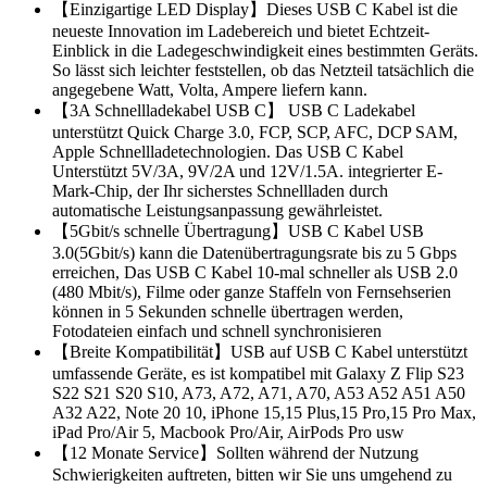
【Einzigartige LED Display】Dieses USB C Kabel ist die
neueste Innovation im Ladebereich und bietet Echtzeit-
Einblick in die Ladegeschwindigkeit eines bestimmten Geräts.
So lässt sich leichter feststellen, ob das Netzteil tatsächlich die
angegebene Watt, Volta, Ampere liefern kann.
【3A Schnellladekabel USB C】 USB C Ladekabel
unterstützt Quick Charge 3.0, FCP, SCP, AFC, DCP SAM,
Apple Schnellladetechnologien. Das USB C Kabel
Unterstützt 5V/3A, 9V/2A und 12V/1.5A. integrierter E-
Mark-Chip, der Ihr sicherstes Schnellladen durch
automatische Leistungsanpassung gewährleistet.
【5Gbit/s schnelle Übertragung】USB C Kabel USB
3.0(5Gbit/s) kann die Datenübertragungsrate bis zu 5 Gbps
erreichen, Das USB C Kabel 10-mal schneller als USB 2.0
(480 Mbit/s), Filme oder ganze Staffeln von Fernsehserien
können in 5 Sekunden schnelle übertragen werden,
Fotodateien einfach und schnell synchronisieren
【Breite Kompatibilität】USB auf USB C Kabel unterstützt
umfassende Geräte, es ist kompatibel mit Galaxy Z Flip S23
S22 S21 S20 S10, A73, A72, A71, A70, A53 A52 A51 A50
A32 A22, Note 20 10, iPhone 15,15 Plus,15 Pro,15 Pro Max,
iPad Pro/Air 5, Macbook Pro/Air, AirPods Pro usw
【12 Monate Service】Sollten während der Nutzung
Schwierigkeiten auftreten, bitten wir Sie uns umgehend zu