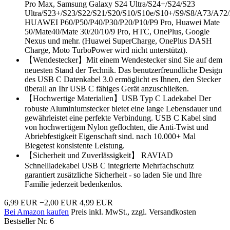
Pro Max, Samsung Galaxy S24 Ultra/S24+/S24/S23
Ultra/S23+/S23/S22/S21/S20/S10/S10e/S10+/S9/S8/A73/A7
HUAWEI P60/P50/P40/P30/P20/P10/P9 Pro, Huawei Mate
50/Mate40/Mate 30/20/10/9 Pro, HTC, OnePlus, Google
Nexus und mehr. (Huawei SuperCharge, OnePlus DASH
Charge, Moto TurboPower wird nicht unterstützt).
【Wendestecker】Mit einem Wendestecker sind Sie auf dem
neuesten Stand der Technik. Das benutzerfreundliche Design
des USB C Datenkabel 3.0 ermöglicht es Ihnen, den Stecker
überall an Ihr USB C fähiges Gerät anzuschließen.
【Hochwertige Materialien】USB Typ C Ladekabel Der
robuste Aluminiumstecker bietet eine lange Lebensdauer und
gewährleistet eine perfekte Verbindung. USB C Kabel sind
von hochwertigem Nylon geflochten, die Anti-Twist und
Abriebfestigkeit Eigenschaft sind. nach 10.000+ Mal
Biegetest konsistente Leistung.
【Sicherheit und Zuverlässigkeit】 RAVIAD
Schnellladekabel USB C integrierte Mehrfachschutz
garantiert zusätzliche Sicherheit - so laden Sie und Ihre
Familie jederzeit bedenkenlos.
6,99 EUR
−2,00 EUR
4,99 EUR
Bei Amazon kaufen
Preis inkl. MwSt., zzgl. Versandkosten
Bestseller Nr. 6