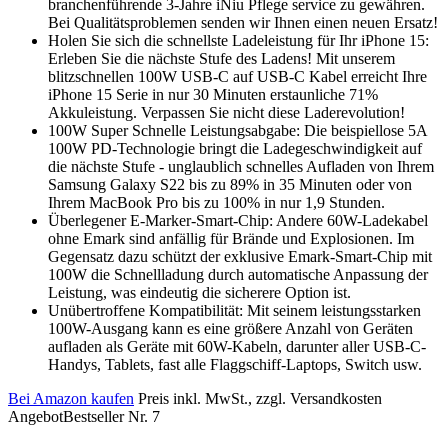
branchenführende 3-Jahre iNiu Pflege service zu gewähren.
Bei Qualitätsproblemen senden wir Ihnen einen neuen Ersatz!
Holen Sie sich die schnellste Ladeleistung für Ihr iPhone 15:
Erleben Sie die nächste Stufe des Ladens! Mit unserem
blitzschnellen 100W USB-C auf USB-C Kabel erreicht Ihre
iPhone 15 Serie in nur 30 Minuten erstaunliche 71%
Akkuleistung. Verpassen Sie nicht diese Laderevolution!
100W Super Schnelle Leistungsabgabe: Die beispiellose 5A
100W PD-Technologie bringt die Ladegeschwindigkeit auf
die nächste Stufe - unglaublich schnelles Aufladen von Ihrem
Samsung Galaxy S22 bis zu 89% in 35 Minuten oder von
Ihrem MacBook Pro bis zu 100% in nur 1,9 Stunden.
Überlegener E-Marker-Smart-Chip: Andere 60W-Ladekabel
ohne Emark sind anfällig für Brände und Explosionen. Im
Gegensatz dazu schützt der exklusive Emark-Smart-Chip mit
100W die Schnellladung durch automatische Anpassung der
Leistung, was eindeutig die sicherere Option ist.
Unübertroffene Kompatibilität: Mit seinem leistungsstarken
100W-Ausgang kann es eine größere Anzahl von Geräten
aufladen als Geräte mit 60W-Kabeln, darunter aller USB-C-
Handys, Tablets, fast alle Flaggschiff-Laptops, Switch usw.
Bei Amazon kaufen
Preis inkl. MwSt., zzgl. Versandkosten
Angebot
Bestseller Nr. 7