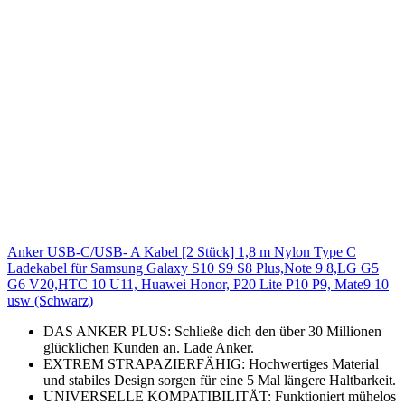
Anker USB-C/USB- A Kabel [2 Stück] 1,8 m Nylon Type C
Ladekabel für Samsung Galaxy S10 S9 S8 Plus,Note 9 8,LG G5
G6 V20,HTC 10 U11, Huawei Honor, P20 Lite P10 P9, Mate9 10
usw (Schwarz)
DAS ANKER PLUS: Schließe dich den über 30 Millionen
glücklichen Kunden an. Lade Anker.
EXTREM STRAPAZIERFÄHIG: Hochwertiges Material
und stabiles Design sorgen für eine 5 Mal längere Haltbarkeit.
UNIVERSELLE KOMPATIBILITÄT: Funktioniert mühelos