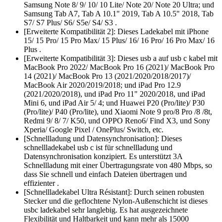
Samsung Note 8/ 9/ 10/ 10 Lite/ Note 20/ Note 20 Ultra; und
Samsung Tab A7, Tab A 10.1" 2019, Tab A 10.5" 2018, Tab
S7/ S7 Plus/ S6/ S5e/ S4/ S3 .
[Erweiterte Kompatibilität 2]: Dieses Ladekabel mit iPhone
15/ 15 Pro/ 15 Pro Max/ 15 Plus/ 16/ 16 Pro/ 16 Pro Max/ 16
Plus .
[Erweiterte Kompatibilität 3]: Dieses usb a auf usb c kabel mit
MacBook Pro 2022/ MacBook Pro 16 (2021)/ MacBook Pro
14 (2021)/ MacBook Pro 13 (2021/2020/2018/2017)/
MacBook Air 2020/2019/2018; und iPad Pro 12.9
(2021/2020/2018), und iPad Pro 11" 2020/2018, und iPad
Mini 6, und iPad Air 5/ 4; und Huawei P20 (Pro/lite)/ P30
(Pro/lite)/ P40 (Pro/lite), und Xiaomi Note 9 pro/8 Pro /8 /8t,
Redmi 9/ 8/ 7/ K50, und OPPO Reno6/ Find X3, und Sony
Xperia/ Google Pixel / OnePlus/ Switch, etc.
[Schnellladung und Datensynchronisation]: Dieses
schnellladekabel usb c ist für schnellladung und
Datensynchronisation konzipiert. Es unterstützt 3A
Schnellladung mit einer Übertragungsrate von 480 Mbps, so
dass Sie schnell und einfach Dateien übertragen und
effizienter .
[Schnellladekabel Ultra Résistant]: Durch seinen robusten
Stecker und die geflochtene Nylon-Außenschicht ist dieses
usbc ladekabel sehr langlebig. Es hat ausgezeichnete
Flexibilität und Haltbarkeit und kann mehr als 15000