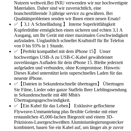
Nutzern weltweit.Bei INIU verwenden wir nur hochwertigste
Materialien. Daher sind wir zuversichtlich, eine
branchenführende 3-jährige service zu gewähren. Bei
Qualitätsproblemen senden wir Ihnen einen neuen Ersatz!
✅【 3,1 A Schnellladung 】 Interne Superleitfähigkeit
Kupferdrähte ermöglichen einen sicheren und echten 3,1 A
Ausgang, um Ihr Gerät mit einer maximalen Geschwindigkeit
aufzuladen. Unglaublich schneller Kraftstoff für Ihr Telefon
von 0 bis 93% in 1 Stunde.
✅【Perfekt kompatibel mit dem iPhone 15】 Unser
hochwertiges USB-A zu USB-C-Kabel gewährleistet
zuverlässiges Aufladen für dein iPhone 15. Bleibe jederzeit
aufgeladen und verbunden, ohne Kompromisse. Hinweis:
Dieses Kabel unterstützt kein superschnelles Laden für das
neueste iPhone.
✅【Dateien in Sekundenschnelle übertragen】 Übertragen
Sie Filme, Lieder oder ganze Staffeln Ihrer Lieblingssendung
in Sekundenschnelle mit 480 Mbit/s
Übertragungsgeschwindigkeit.
✅【Ein Kabel für das Leben】 Exklusive geflochtene
Flyweave-Ummantelung plus flexible Gelenke mit einer
erstaunlichen 45,000-fachen Biegezeit und einem 3D-
Präzisions-Lasergeschweißten Aluminiumlegierungsstecker
kombiniert, bauen Sie ein Kabel auf, um länger als je zuvor