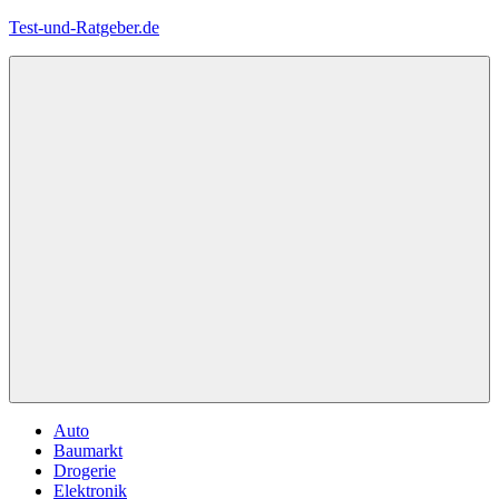
Zum
Test-und-Ratgeber.de
Inhalt
springen
Menü
Auto
Baumarkt
Drogerie
Elektronik