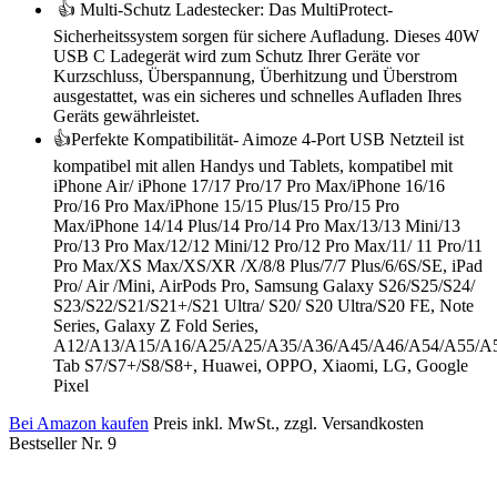
👍 Multi-Schutz Ladestecker: Das MultiProtect-
Sicherheitssystem sorgen für sichere Aufladung. Dieses 40W
USB C Ladegerät wird zum Schutz Ihrer Geräte vor
Kurzschluss, Überspannung, Überhitzung und Überstrom
ausgestattet, was ein sicheres und schnelles Aufladen Ihres
Geräts gewährleistet.
👍Perfekte Kompatibilität- Aimoze 4-Port USB Netzteil ist
kompatibel mit allen Handys und Tablets, kompatibel mit
iPhone Air/ iPhone 17/17 Pro/17 Pro Max/iPhone 16/16
Pro/16 Pro Max/iPhone 15/15 Plus/15 Pro/15 Pro
Max/iPhone 14/14 Plus/14 Pro/14 Pro Max/13/13 Mini/13
Pro/13 Pro Max/12/12 Mini/12 Pro/12 Pro Max/11/ 11 Pro/11
Pro Max/XS Max/XS/XR /X/8/8 Plus/7/7 Plus/6/6S/SE, iPad
Pro/ Air /Mini, AirPods Pro, Samsung Galaxy S26/S25/S24/
S23/S22/S21/S21+/S21 Ultra/ S20/ S20 Ultra/S20 FE, Note
Series, Galaxy Z Fold Series,
A12/A13/A15/A16/A25/A25/A35/A36/A45/A46/A54/A55/A5
Tab S7/S7+/S8/S8+, Huawei, OPPO, Xiaomi, LG, Google
Pixel
Bei Amazon kaufen
Preis inkl. MwSt., zzgl. Versandkosten
Bestseller Nr. 9