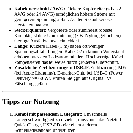
Kabelquerschnitt / AWG:
Dickere Kupferleiter (z.B. 22
AWG oder 24 AWG) ermöglichen höhere Ströme mit
geringerem Spannungsabfall. Achten Sie auf seriöse
Herstellerangaben.
Steckerqualität:
Vergoldete oder zumindest robuste
Kontakte, stabile Ummantelung (z.B. Nylon, geflochten).
Geringe Ausfallwahrscheinlichkeit.
Länge:
Kürzere Kabel (1 m) haben oft weniger
Spannungsabfall. Längere Kabel >2 m können Widerstand
erhöhen, was den Ladestrom mindert. Hochwertige Kabel
kompensieren das teilweise durch größeren Querschnitt.
Zusätzliche Zertifizierungen:
USB-IF-Zertifizierung, MFi
(bei Apple Lightning), E-marker-Chip bei USB-C (Power
Delivery >= 60 W). Prüfen Sie ggf. auf Original- vs.
Fälschungsgefahr.
Tipps zur Nutzung
Kombi mit passendem Ladegerät:
Um schnelle
Ladegeschwindigkeit zu erzielen, muss auch das Netzteil
Quick Charge, USB-PD oder einen anderen
Schnellladestandard unterstützen.