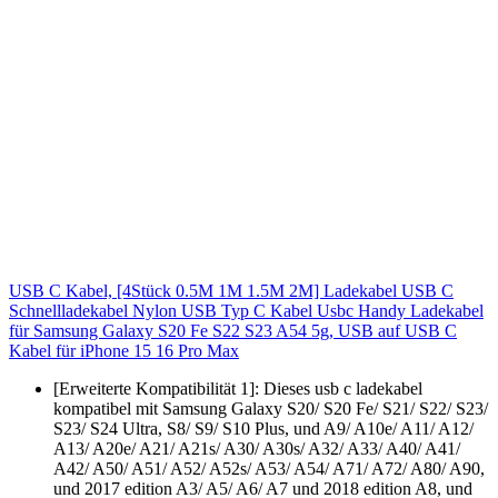
USB C Kabel, [4Stück 0.5M 1M 1.5M 2M] Ladekabel USB C
Schnellladekabel Nylon USB Typ C Kabel Usbc Handy Ladekabel
für Samsung Galaxy S20 Fe S22 S23 A54 5g, USB auf USB C
Kabel für iPhone 15 16 Pro Max
[Erweiterte Kompatibilität 1]: Dieses usb c ladekabel
kompatibel mit Samsung Galaxy S20/ S20 Fe/ S21/ S22/ S23/
S23/ S24 Ultra, S8/ S9/ S10 Plus, und A9/ A10e/ A11/ A12/
A13/ A20e/ A21/ A21s/ A30/ A30s/ A32/ A33/ A40/ A41/
A42/ A50/ A51/ A52/ A52s/ A53/ A54/ A71/ A72/ A80/ A90,
und 2017 edition A3/ A5/ A6/ A7 und 2018 edition A8, und