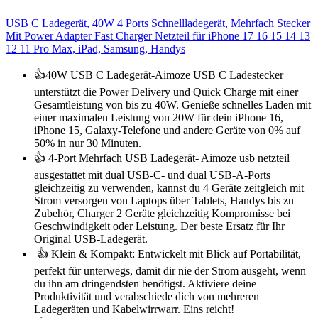
USB C Ladegerät, 40W 4 Ports Schnellladegerät, Mehrfach Stecker
Mit Power Adapter Fast Charger Netzteil für iPhone 17 16 15 14 13
12 11 Pro Max, iPad, Samsung, Handys
👍40W USB C Ladegerät-Aimoze USB C Ladestecker
unterstützt die Power Delivery und Quick Charge mit einer
Gesamtleistung von bis zu 40W. Genieße schnelles Laden mit
einer maximalen Leistung von 20W für dein iPhone 16,
iPhone 15, Galaxy-Telefone und andere Geräte von 0% auf
50% in nur 30 Minuten.
👍 4-Port Mehrfach USB Ladegerät- Aimoze usb netzteil
ausgestattet mit dual USB-C- und dual USB-A-Ports
gleichzeitig zu verwenden, kannst du 4 Geräte zeitgleich mit
Strom versorgen von Laptops über Tablets, Handys bis zu
Zubehör, Charger 2 Geräte gleichzeitig Kompromisse bei
Geschwindigkeit oder Leistung. Der beste Ersatz für Ihr
Original USB-Ladegerät.
👍 Klein & Kompakt: Entwickelt mit Blick auf Portabilität,
perfekt für unterwegs, damit dir nie der Strom ausgeht, wenn
du ihn am dringendsten benötigst. Aktiviere deine
Produktivität und verabschiede dich von mehreren
Ladegeräten und Kabelwirrwarr. Eins reicht!