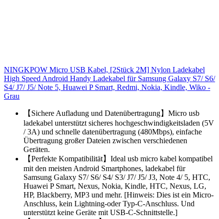
NINGKPOW Micro USB Kabel, [2Stück 2M] Nylon Ladekabel
High Speed Android Handy Ladekabel für Samsung Galaxy S7/ S6/
S4/ J7/ J5/ Note 5, Huawei P Smart, Redmi, Nokia, Kindle, Wiko -
Grau
【Sichere Aufladung und Datenübertragung】Micro usb
ladekabel unterstützt sicheres hochgeschwindigkeitsladen (5V
/ 3A) und schnelle datenübertragung (480Mbps), einfache
Übertragung großer Dateien zwischen verschiedenen
Geräten.
【Perfekte Kompatibilität】Ideal usb micro kabel kompatibel
mit den meisten Android Smartphones, ladekabel für
Samsung Galaxy S7/ S6/ S4/ S3/ J7/ J5/ J3, Note 4/ 5, HTC,
Huawei P Smart, Nexus, Nokia, Kindle, HTC, Nexus, LG,
HP, Blackberry, MP3 und mehr. [Hinweis: Dies ist ein Micro-
Anschluss, kein Lightning-oder Typ-C-Anschluss. Und
unterstützt keine Geräte mit USB-C-Schnittstelle.]