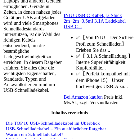
Laptops und anderen Geräten
ermöglichen. Gerade in
Zeiten, in denen nahezu jedes
INIU USB C Kabel, [3 Stück
Gerät per USB aufgeladen
2m+2m+0,5m] 3.1A Ladekabel
wird und viele Smartphones
USB C...
Schnellladestandards
unterstützen, ist die Wahl des
✅【Von INIU – Der Sichere
richtigen Kabels
Profi zum Schnellladen】
entscheidend, um die
Erleben Sie das...
bestmögliche
✅【 3,1 A Schnellladung 】
Ladegeschwindigkeit zu
Interne Superleitfähigkeit
erreichen. In diesem Ratgeber
Kupferdrähte...
erfahren Sie alles über die
wichtigsten Eigenschaften,
✅【Perfekt kompatibel mit
Standards, Typen und
dem iPhone 15】 Unser
Auswahlkriterien rund um
hochwertiges USB-A zu...
USB-Schnellladekabel.
Bei Amazon kaufen
Preis inkl.
MwSt., zzgl. Versandkosten
Inhaltsverzeichnis
Die TOP 10 USB-Schnellladekabel im Überblick
USB-Schnellladekabel – Ein ausführlicher Ratgeber
Warum ein Schnellladekabel?