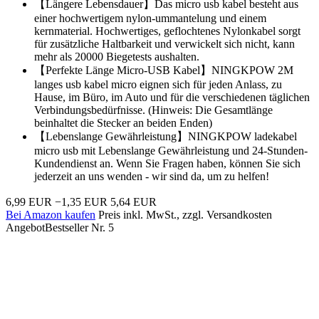
【Längere Lebensdauer】Das micro usb kabel besteht aus
einer hochwertigem nylon-ummantelung und einem
kernmaterial. Hochwertiges, geflochtenes Nylonkabel sorgt
für zusätzliche Haltbarkeit und verwickelt sich nicht, kann
mehr als 20000 Biegetests aushalten.
【Perfekte Länge Micro-USB Kabel】NINGKPOW 2M
langes usb kabel micro eignen sich für jeden Anlass, zu
Hause, im Büro, im Auto und für die verschiedenen täglichen
Verbindungsbedürfnisse. (Hinweis: Die Gesamtlänge
beinhaltet die Stecker an beiden Enden)
【Lebenslange Gewährleistung】NINGKPOW ladekabel
micro usb mit Lebenslange Gewährleistung und 24-Stunden-
Kundendienst an. Wenn Sie Fragen haben, können Sie sich
jederzeit an uns wenden - wir sind da, um zu helfen!
6,99 EUR
−1,35 EUR
5,64 EUR
Bei Amazon kaufen
Preis inkl. MwSt., zzgl. Versandkosten
Angebot
Bestseller Nr. 5