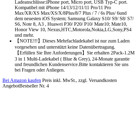
Ladeanschlüsse:iPhone port, Micro port, USB Typ-C port.
Kompatibel mit iPhone 14/13/12/11/11 Pro/11 Pro
Max/XR/XS Max/XS/X/8Plus/8/7 Plus / 7 / 6s Plus/ 6und
dem neuesten iOS System; Samsung Galaxy S10/ S9/ S8/ S7/
S6, Note 8, A3 , Huawei P30/ P20/ P10/ Mate10; Mate10,
Honor View 10, Nexus,HTC,Motorola,Nokia,LG,Sony,PS4
und mehr.
【NOTE!!!】Dieses Mehrfachladekabel ist nur zum Laden
vorgesehen und unterstützt keine Datenübertragung.
【Erfüllen Sie Ihre Anforderungen】Sie erhalten 2Pack-1.2M
3 in 1 Multi-Ladekabel ( Blue & Grey), 24-Monate garantie
und freundlichen Kundenservice.Bitte kontaktieren Sie uns
bei Fragen oder Anliegen.
Bei Amazon kaufen
Preis inkl. MwSt., zzgl. Versandkosten
Angebot
Bestseller Nr. 4