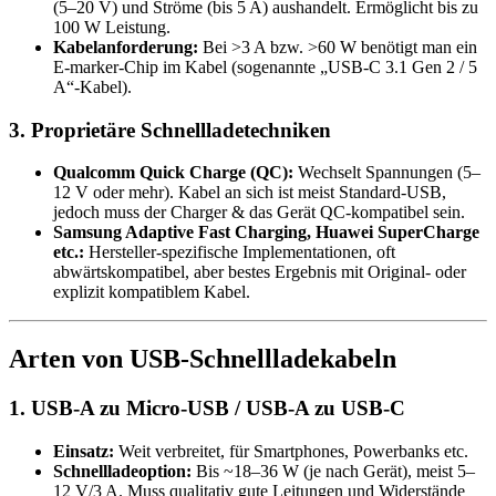
(5–20 V) und Ströme (bis 5 A) aushandelt. Ermöglicht bis zu
100 W Leistung.
Kabelanforderung:
Bei >3 A bzw. >60 W benötigt man ein
E-marker-Chip im Kabel (sogenannte „USB-C 3.1 Gen 2 / 5
A“-Kabel).
3. Proprietäre Schnellladetechniken
Qualcomm Quick Charge (QC):
Wechselt Spannungen (5–
12 V oder mehr). Kabel an sich ist meist Standard-USB,
jedoch muss der Charger & das Gerät QC-kompatibel sein.
Samsung Adaptive Fast Charging, Huawei SuperCharge
etc.:
Hersteller-spezifische Implementationen, oft
abwärtskompatibel, aber bestes Ergebnis mit Original- oder
explizit kompatiblem Kabel.
Arten von USB-Schnellladekabeln
1. USB-A zu Micro-USB / USB-A zu USB-C
Einsatz:
Weit verbreitet, für Smartphones, Powerbanks etc.
Schnellladeoption:
Bis ~18–36 W (je nach Gerät), meist 5–
12 V/3 A. Muss qualitativ gute Leitungen und Widerstände