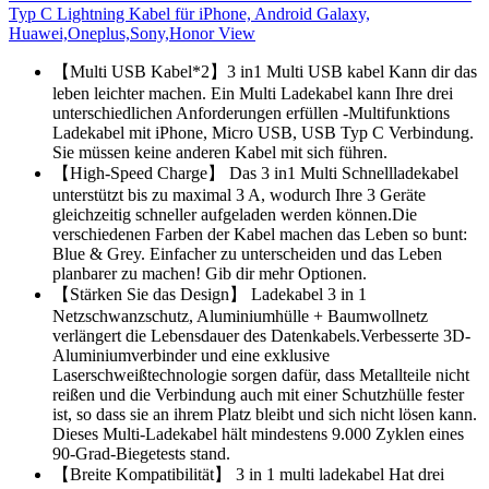
Typ C Lightning Kabel für iPhone, Android Galaxy,
Huawei,Oneplus,Sony,Honor View
【Multi USB Kabel*2】3 in1 Multi USB kabel Kann dir das
leben leichter machen. Ein Multi Ladekabel kann Ihre drei
unterschiedlichen Anforderungen erfüllen -Multifunktions
Ladekabel mit iPhone, Micro USB, USB Typ C Verbindung.
Sie müssen keine anderen Kabel mit sich führen.
【High-Speed Charge】 Das 3 in1 Multi Schnellladekabel
unterstützt bis zu maximal 3 A, wodurch Ihre 3 Geräte
gleichzeitig schneller aufgeladen werden können.Die
verschiedenen Farben der Kabel machen das Leben so bunt:
Blue & Grey. Einfacher zu unterscheiden und das Leben
planbarer zu machen! Gib dir mehr Optionen.
【Stärken Sie das Design】 Ladekabel 3 in 1
Netzschwanzschutz, Aluminiumhülle + Baumwollnetz
verlängert die Lebensdauer des Datenkabels.Verbesserte 3D-
Aluminiumverbinder und eine exklusive
Laserschweißtechnologie sorgen dafür, dass Metallteile nicht
reißen und die Verbindung auch mit einer Schutzhülle fester
ist, so dass sie an ihrem Platz bleibt und sich nicht lösen kann.
Dieses Multi-Ladekabel hält mindestens 9.000 Zyklen eines
90-Grad-Biegetests stand.
【Breite Kompatibilität】 3 in 1 multi ladekabel Hat drei