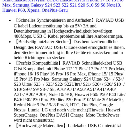
Max, Samsung Galaxy S24 S23 S22 S21 S20 S10 S9 S8 Note10,
Huawei P60, Xperia, OnePlus-Grau
【Schnelles Synchronisieren und Aufladen】RAVIAD USB
C kabel Ladeunterstützung bis zu 5V/ 3A und
Datenübertragung in Hochgeschwindigkeit bewältigen
480Mbps. USB C Kabel problemlos all Ihre Anforderungen.
【Beidseitig nutzbarer Stecker】Das benutzerfreundliche
Design des RAVIAD USB C Ladekabel ermöglicht es Ihnen,
den Stecker immer richtig in Ihre Geräte einzustecken und in
beide Richtungen zu stecken.
【Perfekt Kompatibilität】RAVIAD Schnellladekabel USB
C ist Kompatibel mit iPhone 17/ 17 Plus/ 17 Pro/ 17 Pro Max,
iPhone 16/ 16 Plus/ 16 Pro/ 16 Pro Max, iPhone 15/ 15 Plus/
15 Pro/ 15 Pro Max, Samsung Galaxy S24 Ultra/ S24+/ S24/
S23 Ultra/ S23+/ S23/ S22/ S22Ultra/ S21/ S20+/ S20/ S10+/
S10/ S9+/ S9/ S8+/ S8, A70/ A71/ A50/ A51/ A41/ A40/
A21s/ A20/ A20E, Note 10/ 9/ 8, Huawei P60/ P50/ P40 Lite/
P40/ P30/ P30 Pro/ P30 lite/ P20 Pro/ P10/ Mate 20/ Mate10,
Redmi Note 9 Pro/ 9/ 8 Pro/ 8, HTC, OnePlus, Google
Nexus, Lumia, LG und noch viele mehr.(Hinweis: Huawei
SuperCharge, OnePlus DASH Charge, Moto TurboPower
wird nicht unterstützt.)
【Hochwertige Materialien】Ladekabel USB C unterstützt