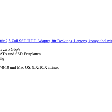
für 2,5 Zoll SSD/HDD Adapter, für Desktops, Laptops, kompatibel 
s zu 5 Gbp/s
 SATA und SSD Festplatten
dig
/7/8/10 und Mac OS. 9.X/10.X /Linux