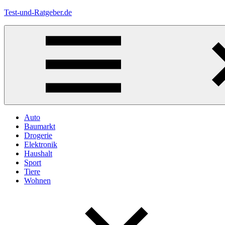
Zum
Test-und-Ratgeber.de
Inhalt
springen
Menü
Auto
Baumarkt
Drogerie
Elektronik
Haushalt
Sport
Tiere
Wohnen