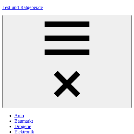
Zum
Test-und-Ratgeber.de
Inhalt
springen
Menü
Auto
Baumarkt
Drogerie
Elektronik