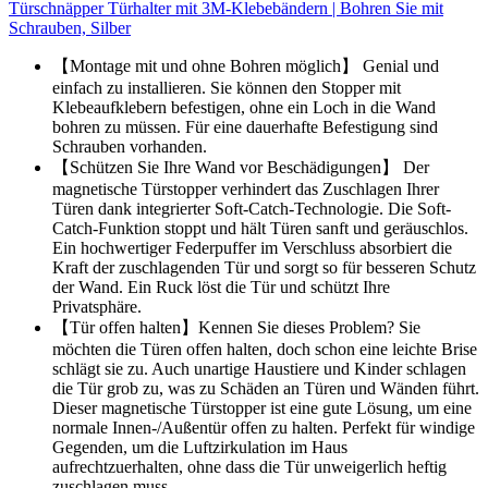
Türschnäpper Türhalter mit 3M-Klebebändern | Bohren Sie mit
Schrauben, Silber
【Montage mit und ohne Bohren möglich】 Genial und
einfach zu installieren. Sie können den Stopper mit
Klebeaufklebern befestigen, ohne ein Loch in die Wand
bohren zu müssen. Für eine dauerhafte Befestigung sind
Schrauben vorhanden.
【Schützen Sie Ihre Wand vor Beschädigungen】 Der
magnetische Türstopper verhindert das Zuschlagen Ihrer
Türen dank integrierter Soft-Catch-Technologie. Die Soft-
Catch-Funktion stoppt und hält Türen sanft und geräuschlos.
Ein hochwertiger Federpuffer im Verschluss absorbiert die
Kraft der zuschlagenden Tür und sorgt so für besseren Schutz
der Wand. Ein Ruck löst die Tür und schützt Ihre
Privatsphäre.
【Tür offen halten】Kennen Sie dieses Problem? Sie
möchten die Türen offen halten, doch schon eine leichte Brise
schlägt sie zu. Auch unartige Haustiere und Kinder schlagen
die Tür grob zu, was zu Schäden an Türen und Wänden führt.
Dieser magnetische Türstopper ist eine gute Lösung, um eine
normale Innen-/Außentür offen zu halten. Perfekt für windige
Gegenden, um die Luftzirkulation im Haus
aufrechtzuerhalten, ohne dass die Tür unweigerlich heftig
zuschlagen muss.