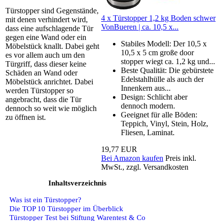
Türstopper sind Gegenstände,
4 x Türstopper 1,2 kg Boden schwer
mit denen verhindert wird,
VonBueren | ca. 10,5 x...
dass eine aufschlagende Tür
gegen eine Wand oder ein
Stabiles Modell: Der 10,5 x
Möbelstück knallt. Dabei geht
10,5 x 5 cm große door
es vor allem auch um den
stopper wiegt ca. 1,2 kg und...
Türgriff, dass dieser keine
Beste Qualität: Die gebürstete
Schäden an Wand oder
Edelstahlhülle als auch der
Möbelstück anrichtet. Dabei
Innenkern aus...
werden Türstopper so
Design: Schlicht aber
angebracht, dass die Tür
dennoch modern.
dennoch so weit wie möglich
Geeignet für alle Böden:
zu öffnen ist.
Teppich, Vinyl, Stein, Holz,
Fliesen, Laminat.
19,77 EUR
Bei Amazon kaufen
Preis inkl.
MwSt., zzgl. Versandkosten
Inhaltsverzeichnis
Was ist ein Türstopper?
Die TOP 10 Türstopper im Überblick
Türstopper Test bei Stiftung Warentest & Co