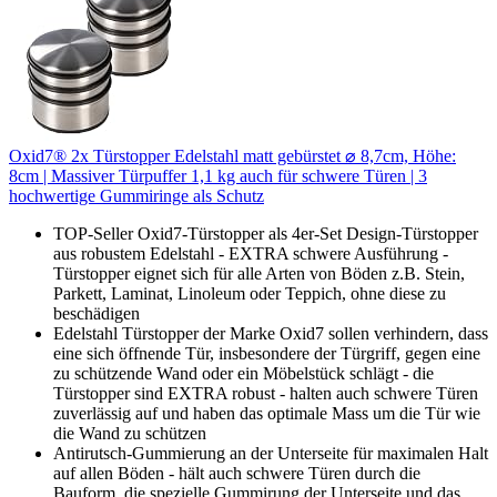
Oxid7® 2x Türstopper Edelstahl matt gebürstet ⌀ 8,7cm, Höhe:
8cm | Massiver Türpuffer 1,1 kg auch für schwere Türen | 3
hochwertige Gummiringe als Schutz
TOP-Seller Oxid7-Türstopper als 4er-Set Design-Türstopper
aus robustem Edelstahl - EXTRA schwere Ausführung -
Türstopper eignet sich für alle Arten von Böden z.B. Stein,
Parkett, Laminat, Linoleum oder Teppich, ohne diese zu
beschädigen
Edelstahl Türstopper der Marke Oxid7 sollen verhindern, dass
eine sich öffnende Tür, insbesondere der Türgriff, gegen eine
zu schützende Wand oder ein Möbelstück schlägt - die
Türstopper sind EXTRA robust - halten auch schwere Türen
zuverlässig auf und haben das optimale Mass um die Tür wie
die Wand zu schützen
Antirutsch-Gummierung an der Unterseite für maximalen Halt
auf allen Böden - hält auch schwere Türen durch die
Bauform, die spezielle Gummirung der Unterseite und das