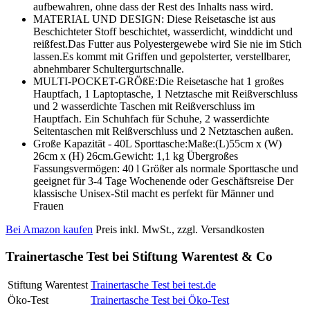
aufbewahren, ohne dass der Rest des Inhalts nass wird.
MATERIAL UND DESIGN: Diese Reisetasche ist aus
Beschichteter Stoff beschichtet, wasserdicht, winddicht und
reißfest.Das Futter aus Polyestergewebe wird Sie nie im Stich
lassen.Es kommt mit Griffen und gepolsterter, verstellbarer,
abnehmbarer Schultergurtschnalle.
MULTI-POCKET-GRÖßE:Die Reisetasche hat 1 großes
Hauptfach, 1 Laptoptasche, 1 Netztasche mit Reißverschluss
und 2 wasserdichte Taschen mit Reißverschluss im
Hauptfach. Ein Schuhfach für Schuhe, 2 wasserdichte
Seitentaschen mit Reißverschluss und 2 Netztaschen außen.
Große Kapazität - 40L Sporttasche:Maße:(L)55cm x (W)
26cm x (H) 26cm.Gewicht: 1,1 kg Übergroßes
Fassungsvermögen: 40 l Größer als normale Sporttasche und
geeignet für 3-4 Tage Wochenende oder Geschäftsreise Der
klassische Unisex-Stil macht es perfekt für Männer und
Frauen
Bei Amazon kaufen
Preis inkl. MwSt., zzgl. Versandkosten
Trainertasche Test bei Stiftung Warentest & Co
Stiftung Warentest
Trainertasche Test bei test.de
Öko-Test
Trainertasche Test bei Öko-Test