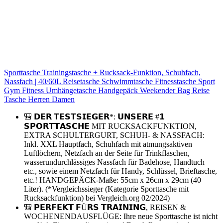
Sporttasche Trainingstasche + Rucksack-Funktion, Schuhfach,
Nassfach | 40/60L Reisetasche Schwimmtasche Fitnesstasche Sport
Gym Fitness Umhängetasche Handgepäck Weekender Bag Reise
Tasche Herren Damen
🎒 𝗗𝗘𝗥 𝗧𝗘𝗦𝗧𝗦𝗜𝗘𝗚𝗘𝗥*: 𝗨𝗡𝗦𝗘𝗥𝗘 #𝟭
𝗦𝗣𝗢𝗥𝗧𝗧𝗔𝗦𝗖𝗛𝗘 MIT RUCKSACKFUNKTION,
EXTRA SCHULTERGURT, SCHUH- & NASSFACH:
Inkl. XXL Hauptfach, Schuhfach mit atmungsaktiven
Luftlöchern, Netzfach an der Seite für Trinkflaschen,
wasserundurchlässiges Nassfach für Badehose, Handtuch
etc., sowie einem Netzfach für Handy, Schlüssel, Brieftasche,
etc.! HANDGEPÄCK-Maße: 55cm x 26cm x 29cm (40
Liter). (*Vergleichssieger (Kategorie Sporttasche mit
Rucksackfunktion) bei Vergleich.org 02/2024)
🎒 𝗣𝗘𝗥𝗙𝗘𝗞𝗧 𝗙Ü𝗥𝗦 𝗧𝗥𝗔𝗜𝗡𝗜𝗡𝗚, REISEN &
WOCHENENDAUSFLÜGE: Ihre neue Sporttasche ist nicht