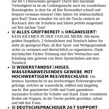
nur für’s Fitnessstudio geeignet! Durch Ihre maximale
Vielseitigkeit ist sie als Umhängetasche auch ein wunderbarer
Reisebegleiter, in dem Sie all Ihre Reiseartikel schnell und
bequem verstauen können! Oder fahren Sie leidenschaftlich
gern Rad? Dann schnallen Sie sich die Tasche einfach als
Rucksack über die Schultern und fahren perfekt ausgerüstet
auf Ihre nächste Tour!
🎒 𝗔𝗟𝗟𝗘𝗦 𝗚𝗥𝗜𝗙𝗙𝗕𝗘𝗥𝗘𝗜𝗧 & 𝗢𝗥𝗚𝗔𝗡𝗜𝗦𝗜𝗘𝗥𝗧!
KEIN KRAMEN IN DER TASCHE MEHR: Mit ihrem
großen Hauptfach, 2 Seitenfächern und Netzfach haben Sie
mehr als genügend Platz, all Ihre Sport- und Wertgegenstände
sicher zu verstauen und übersichtlich zu organisieren. Dank
durchdachter Fächer-Trennung sind Ihre Wertsachen und
Kleidung stets getrennt von Ihren Sportschuhen und dem
Nassfach.
🎒 𝗪𝗜𝗗𝗘𝗥𝗦𝗧𝗔𝗡𝗗𝗦𝗙Ä𝗛𝗜𝗚𝗘𝗦,
𝗪𝗔𝗦𝗦𝗘𝗥𝗔𝗕𝗪𝗘𝗜𝗦𝗘𝗡𝗗𝗘𝗦 𝗚𝗘𝗪𝗘𝗕𝗘, 𝗠𝗜𝗧
𝗛𝗢𝗖𝗛𝗪𝗘𝗥𝗧𝗜𝗚𝗘𝗠 𝗥𝗘𝗜ß𝗩𝗘𝗥𝗦𝗖𝗛𝗟𝗨𝗦𝗦: Die
bemaxx Sporttasche ist aus hochwertigen Polyestergewebe
gefertigt, welches sie wasserdicht, reißfest und langlebig
macht. Ihre gepolsterten Griffe und Gurte garantieren
maximalen Komfort für Schulter und Hand. Dank verstärktem
Boden mit Noppen, ist die Tasche perfekt geschützt, robust
und hält ihre Form.
🎒 𝗗𝗘𝗨𝗧𝗦𝗖𝗛𝗦𝗣𝗥𝗔𝗖𝗛𝗜𝗚𝗘𝗥 𝟮𝟰/𝟳 𝗦𝗨𝗣𝗣𝗢𝗥𝗧: