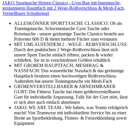
JAKO Sporttasche Herren Classico - Gym Bag mit Innentasche,
geräumigem Hauptfach mit 2 Wege-Reißverschluss & Mesh-Fach,
Verstellbarer Schultergurt
ALLESKÖNNER SPORTTASCHE CLASSICO: Ob als
Trainingstasche, Schwimmtasche Gym Tasche oder
Reisetasche - unsere geräumige Tasche Classico besteht aus
Polyester 600 D & bietet mehrere Fächer zum verstauen
MIT UMLAUFENDEM 2 - WEGE - REIßVERSCHLUSS:
Durch den praktischen 2 Wege-Reißverschluss lässt sich
unsere Sport Tasche einfach öffnen, packen & wieder
schließen. Sie ist in verschiedenen Größen erhältlich
MIT GROßEM HAUPTFACH, MESHBAG &
NASSFACH: Das wasserdichte Nassfach & das geräumige
Hauptfach besitzen einen hochwertigen Reißverschluss.
Außerdem hat unsere Trainingstasche ein Mesh-Fach
GRÖßENVERSTELLBARER & ABNEHMBARER
GURT: Die Fittness Tasche hat einen größenverstellbaren
Gurt für individuelle Anpassung. Falls Sie der Gurt stört, lässt
er sich aber auch einfach abnehmen
JAKO: WE ARE TEAM - Wir haben, was Teams erfolgreich
macht! Von Teamwear mit individuellem Service bis zu einer
Breite an Sportbekleidung, Firmen- & Freizeitkleidung sowie
Equipment