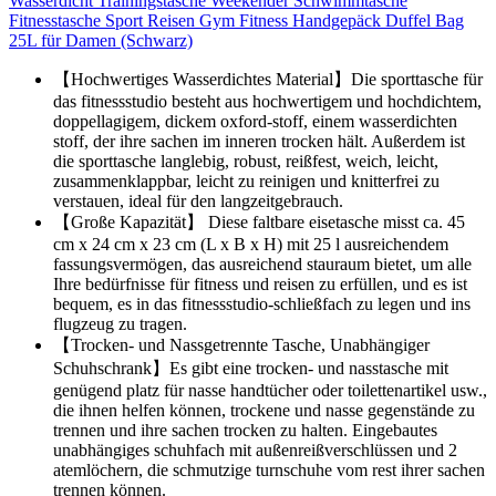
Wasserdicht Trainingstasche Weekender Schwimmtasche
Fitnesstasche Sport Reisen Gym Fitness Handgepäck Duffel Bag
25L für Damen (Schwarz)
【Hochwertiges Wasserdichtes Material】Die sporttasche für
das fitnessstudio besteht aus hochwertigem und hochdichtem,
doppellagigem, dickem oxford-stoff, einem wasserdichten
stoff, der ihre sachen im inneren trocken hält. Außerdem ist
die sporttasche langlebig, robust, reißfest, weich, leicht,
zusammenklappbar, leicht zu reinigen und knitterfrei zu
verstauen, ideal für den langzeitgebrauch.
【Große Kapazität】 Diese faltbare eisetasche misst ca. 45
cm x 24 cm x 23 cm (L x B x H) mit 25 l ausreichendem
fassungsvermögen, das ausreichend stauraum bietet, um alle
Ihre bedürfnisse für fitness und reisen zu erfüllen, und es ist
bequem, es in das fitnessstudio-schließfach zu legen und ins
flugzeug zu tragen.
【Trocken- und Nassgetrennte Tasche, Unabhängiger
Schuhschrank】Es gibt eine trocken- und nasstasche mit
genügend platz für nasse handtücher oder toilettenartikel usw.,
die ihnen helfen können, trockene und nasse gegenstände zu
trennen und ihre sachen trocken zu halten. Eingebautes
unabhängiges schuhfach mit außenreißverschlüssen und 2
atemlöchern, die schmutzige turnschuhe vom rest ihrer sachen
trennen können.