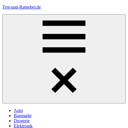
Zum
Test-und-Ratgeber.de
Inhalt
springen
Menü
Auto
Baumarkt
Drogerie
Elektronik