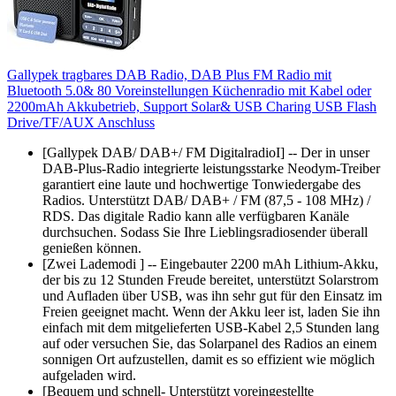
Gallypek tragbares DAB Radio, DAB Plus FM Radio mit
Bluetooth 5.0& 80 Voreinstellungen Küchenradio mit Kabel oder
2200mAh Akkubetrieb, Support Solar& USB Charing USB Flash
Drive/TF/AUX Anschluss
[Gallypek DAB/ DAB+/ FM DigitalradioI] -- Der in unser
DAB-Plus-Radio integrierte leistungsstarke Neodym-Treiber
garantiert eine laute und hochwertige Tonwiedergabe des
Radios. Unterstützt DAB/ DAB+ / FM (87,5 - 108 MHz) /
RDS. Das digitale Radio kann alle verfügbaren Kanäle
durchsuchen. Sodass Sie Ihre Lieblingsradiosender überall
genießen können.
[Zwei Lademodi ] -- Eingebauter 2200 mAh Lithium-Akku,
der bis zu 12 Stunden Freude bereitet, unterstützt Solarstrom
und Aufladen über USB, was ihn sehr gut für den Einsatz im
Freien geeignet macht. Wenn der Akku leer ist, laden Sie ihn
einfach mit dem mitgelieferten USB-Kabel 2,5 Stunden lang
auf oder versuchen Sie, das Solarpanel des Radios an einem
sonnigen Ort aufzustellen, damit es so effizient wie möglich
aufgeladen wird.
[Bequem und schnell- Unterstützt voreingestellte