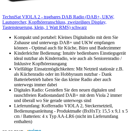
TechniSat VIOLA 2 - tragbares DAB Radio (DAB+, UKW,
Lautsprecher, Kopfhöreranschluss, zweizeiliges Display,
Tastensteuerung, klein, 1 Watt RMS) schwarz
Kompakt und portabel: Kleines Digitalradio mit dem Sie
Zuhause und unterwegs DAB+ und UKW empfangen
können - Optimal auch für Küche, Büro und Badezimmer
Kinderleichte Bedienung: Intuitiv bedienbares Einstiegsgerät
ideal nutzbar als Kinderradio, wie auch als Seniorenradio /
Inklusive Kopfhörerausgang
Vielfältige Einsatzmöglichkeiten: Mit Netzteil stationär z.B.
als Küchenradio oder im Hobbyraum nutzbar - Dank
Batteriebetrieb haben Sie das kleine Radio aber auch
unterwegs immer dabei
Digitales Radio: Genießen Sie den neuen digitalen und
rauschfreien Radiostandard DAB+ mit dem Viola 2 immer
und überall wo Sie gerade unterwegs sind
Lieferumfang: Kofferradio VIOLA 2, Steckernetzteil,
Bedienungsanleitung - Produktmaße (BxHxT): 15,5 x 9,1 x 5
cm / Batterien: 4 x Typ AA-LR6 (nicht im Lieferumfang
enthalten)