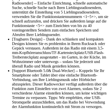
Radiosender] -- Einfache Einrichtung, schnelle automatische
Suche, schnelle Suche nach Ihren Lieblingsradiosendern,
unterstützt die Einstellung von 5 Lieblingsradiosendern,
verwenden Sie die Funktionstastennummern <1~5+>, um sie
schnell aufzurufen, und drücken Sie außerdem lange auf die
Funktionstaste <5+> zum Einrichten von bis zu 40
voreingestellten Sendern zum einfachen Speichern und
Abrufen Ihrer Lieblingssender.
[Tragbares Design] – Dank des schlanken und kompakten
Designs können Sie es problemlos in Ihrem Rucksack oder
Gepäck verstauen. Außerdem ist das Radio mit einem 3,5-
mm-Kopfhöreranschluss/TF-Kartensteckplatz/USB-Flash-
Treibersteckplatz ausgestattet – im Garten, in der Küche, im
Wohnzimmer oder unterwegs – sodass Sie jederzeit und
überall Radio und Musik genießen können.
[Support Bluetooth 5.0& Dual-Wecker] -- Koppeln Sie Ihr
Smartphone oder Tablet über eine einfache Bluetooth-
Verbindung, um Ihre Lieblingsmusik oder Hörbücher
abzuspielen. Dieser Radiowecker verfügt außerdem über die
Funktion zum Einstellen von zwei Alarmen, sodass Sie 2
verschiedene Alarme einstellen können, um keine wichtigen
Termine zu verpassen. Tipps: Wir empfehlen, eine USB-
Stromquelle anzuschließen, um das Radio bei Verwendung
der Alarmfunktion kontinuierlich mit Strom zu versorgen.