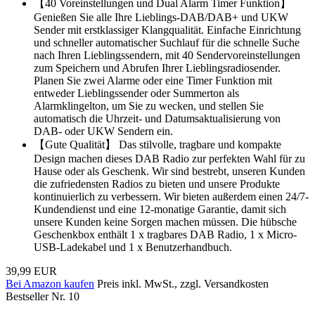
【40 Voreinstellungen und Dual Alarm Timer Funktion】
Genießen Sie alle Ihre Lieblings-DAB/DAB+ und UKW
Sender mit erstklassiger Klangqualität. Einfache Einrichtung
und schneller automatischer Suchlauf für die schnelle Suche
nach Ihren Lieblingssendern, mit 40 Sendervoreinstellungen
zum Speichern und Abrufen Ihrer Lieblingsradiosender.
Planen Sie zwei Alarme oder eine Timer Funktion mit
entweder Lieblingssender oder Summerton als
Alarmklingelton, um Sie zu wecken, und stellen Sie
automatisch die Uhrzeit- und Datumsaktualisierung von
DAB- oder UKW Sendern ein.
【Gute Qualität】 Das stilvolle, tragbare und kompakte
Design machen dieses DAB Radio zur perfekten Wahl für zu
Hause oder als Geschenk. Wir sind bestrebt, unseren Kunden
die zufriedensten Radios zu bieten und unsere Produkte
kontinuierlich zu verbessern. Wir bieten außerdem einen 24/7-
Kundendienst und eine 12-monatige Garantie, damit sich
unsere Kunden keine Sorgen machen müssen. Die hübsche
Geschenkbox enthält 1 x tragbares DAB Radio, 1 x Micro-
USB-Ladekabel und 1 x Benutzerhandbuch.
39,99 EUR
Bei Amazon kaufen
Preis inkl. MwSt., zzgl. Versandkosten
Bestseller Nr. 10