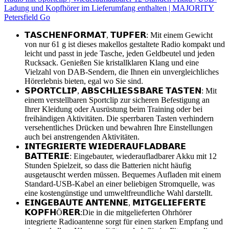
Ladung und Kopfhörer im Lieferumfang enthalten | MAJORITY
Petersfield Go
𝗧𝗔𝗦𝗖𝗛𝗘𝗡𝗙𝗢𝗥𝗠𝗔𝗧, 𝗧𝗨𝗣𝗙𝗘𝗥: Mit einem Gewicht
von nur 61 g ist dieses makellos gestaltete Radio kompakt und
leicht und passt in jede Tasche, jeden Geldbeutel und jeden
Rucksack. Genießen Sie kristallklaren Klang und eine
Vielzahl von DAB-Sendern, die Ihnen ein unvergleichliches
Hörerlebnis bieten, egal wo Sie sind.
𝗦𝗣𝗢𝗥𝗧𝗖𝗟𝗜𝗣, 𝗔𝗕𝗦𝗖𝗛𝗟𝗜𝗘𝗦𝗦𝗕𝗔𝗥𝗘 𝗧𝗔𝗦𝗧𝗘𝗡: Mit
einem verstellbaren Sportclip zur sicheren Befestigung an
Ihrer Kleidung oder Ausrüstung beim Training oder bei
freihändigen Aktivitäten. Die sperrbaren Tasten verhindern
versehentliches Drücken und bewahren Ihre Einstellungen
auch bei anstrengenden Aktivitäten.
𝗜𝗡𝗧𝗘𝗚𝗥𝗜𝗘𝗥𝗧𝗘 𝗪𝗜𝗘𝗗𝗘𝗥𝗔𝗨𝗙𝗟𝗔𝗗𝗕𝗔𝗥𝗘
𝗕𝗔𝗧𝗧𝗘𝗥𝗜𝗘: Eingebauter, wiederaufladbarer Akku mit 12
Stunden Spielzeit, so dass die Batterien nicht häufig
ausgetauscht werden müssen. Bequemes Aufladen mit einem
Standard-USB-Kabel an einer beliebigen Stromquelle, was
eine kostengünstige und umweltfreundliche Wahl darstellt.
𝗘𝗜𝗡𝗚𝗘𝗕𝗔𝗨𝗧𝗘 𝗔𝗡𝗧𝗘𝗡𝗡𝗘, 𝗠𝗜𝗧𝗚𝗘𝗟𝗜𝗘𝗙𝗘𝗥𝗧𝗘
𝗞𝗢𝗣𝗙𝗛Ö𝗥𝗘𝗥:Die in die mitgelieferten Ohrhörer
integrierte Radioantenne sorgt für einen starken Empfang und