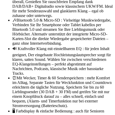
überall, Genießen Sie rauschfreien Empfang dank
DAB/DAB+ Digitalradio sowie klassischem UKW/FM. Ideal
für mehr Senderauswahl und glasklaren Klang – egal ob
zuhause oder unterwegs.
🎶Bluetooth 5.0 & Micro-SD : Vielseitige Musikwiedergabe,
Verbinden Sie Ihr Smartphone oder Tablet kabellos per
Bluetooth 5.0 und streamen Sie Ihre Lieblingsmusik oder
Hörbücher. Alternativ unterstützt der integrierte Micro-SD-
Karten-Slot die direkte Wiedergabe gespeicherter Dateien –
ganz ohne Internetverbindung.
🔊 Kraftvoller Klang mit einstellbarem EQ : für jeden Inhalt
geeignet, Der eingebaute Hochleistungslautsprecher sorgt für
klaren, satten Sound. Wählen Sie zwischen verschiedenen
EQ-Klangeinstellungen – perfekt abgestimmt auf
Nachrichten, Podcasts, klassische Musik oder bassstarke
Tracks.
⏰Mit Wecker, Timer & 60 Senderspeichern : mehr Komfort
im Alltag, Separate Tasten für Weckfunktion und Countdown
erleichtern die tägliche Nutzung. Speichern Sie bis zu 60
Lieblingssender (30 DAB + 30 FM) und greifen Sie mit nur
einem Knopfdruck darauf zu – alles schnell, einfach und
bequem, (Alarm- und Timerfunktion nur bei externer
Stromversorgung (Batterieschutz).
🖥️ Farbdisplay & einfache Bedienung : auch für Senioren