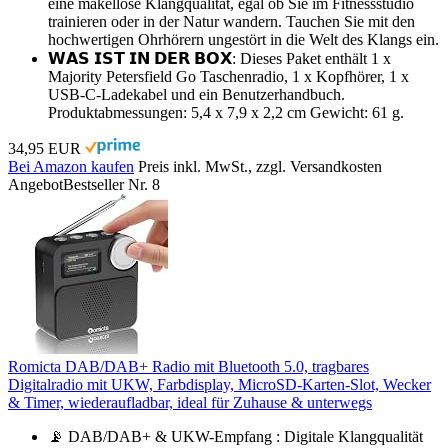
eine makellose Klangqualität, egal ob Sie im Fitnessstudio
trainieren oder in der Natur wandern. Tauchen Sie mit den
hochwertigen Ohrhörern ungestört in die Welt des Klangs ein.
𝗪𝗔𝗦 𝗜𝗦𝗧 𝗜𝗡 𝗗𝗘𝗥 𝗕𝗢𝗫: Dieses Paket enthält 1 x
Majority Petersfield Go Taschenradio, 1 x Kopfhörer, 1 x
USB-C-Ladekabel und ein Benutzerhandbuch.
Produktabmessungen: 5,4 x 7,9 x 2,2 cm Gewicht: 61 g.
34,95 EUR
Bei Amazon kaufen
Preis inkl. MwSt., zzgl. Versandkosten
Angebot
Bestseller Nr. 8
Romicta DAB/DAB+ Radio mit Bluetooth 5.0, tragbares
Digitalradio mit UKW, Farbdisplay, MicroSD-Karten-Slot, Wecker
& Timer, wiederaufladbar, ideal für Zuhause & unterwegs
📡 DAB/DAB+ & UKW-Empfang : Digitale Klangqualität