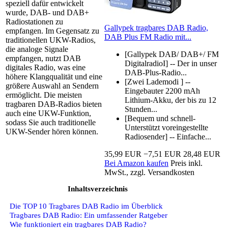
speziell dafür entwickelt
wurde, DAB- und DAB+
Radiostationen zu
Gallypek tragbares DAB Radio,
empfangen. Im Gegensatz zu
DAB Plus FM Radio mit...
traditionellen UKW-Radios,
die analoge Signale
[Gallypek DAB/ DAB+/ FM
empfangen, nutzt DAB
DigitalradioI] -- Der in unser
digitales Radio, was eine
DAB-Plus-Radio...
höhere Klangqualität und eine
[Zwei Lademodi ] --
größere Auswahl an Sendern
Eingebauter 2200 mAh
ermöglicht. Die meisten
Lithium-Akku, der bis zu 12
tragbaren DAB-Radios bieten
Stunden...
auch eine UKW-Funktion,
[Bequem und schnell-
sodass Sie auch traditionelle
Unterstützt voreingestellte
UKW-Sender hören können.
Radiosender] -- Einfache...
35,99 EUR
−7,51 EUR
28,48 EUR
Bei Amazon kaufen
Preis inkl.
MwSt., zzgl. Versandkosten
Inhaltsverzeichnis
Die TOP 10 Tragbares DAB Radio im Überblick
Tragbares DAB Radio: Ein umfassender Ratgeber
Wie funktioniert ein tragbares DAB Radio?