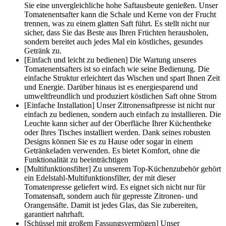
Sie eine unvergleichliche hohe Saftausbeute genießen. Unser
Tomatenentsafter kann die Schale und Kerne von der Frucht
trennen, was zu einem glatten Saft führt. Es stellt nicht nur
sicher, dass Sie das Beste aus Ihren Früchten herausholen,
sondern bereitet auch jedes Mal ein köstliches, gesundes
Getränk zu.
[Einfach und leicht zu bedienen] Die Wartung unseres
Tomatenentsafters ist so einfach wie seine Bedienung. Die
einfache Struktur erleichtert das Wischen und spart Ihnen Zeit
und Energie. Darüber hinaus ist es energiesparend und
umweltfreundlich und produziert köstlichen Saft ohne Strom
[Einfache Installation] Unser Zitronensaftpresse ist nicht nur
einfach zu bedienen, sondern auch einfach zu installieren. Die
Leuchte kann sicher auf der Oberfläche Ihrer Küchentheke
oder Ihres Tisches installiert werden. Dank seines robusten
Designs können Sie es zu Hause oder sogar in einem
Getränkeladen verwenden. Es bietet Komfort, ohne die
Funktionalität zu beeinträchtigen
[Multifunktionsfilter] Zu unserem Top-Küchenzubehör gehört
ein Edelstahl-Multifunktionsfilter, der mit dieser
Tomatenpresse geliefert wird. Es eignet sich nicht nur für
Tomatensaft, sondern auch für gepresste Zitronen- und
Orangensäfte. Damit ist jedes Glas, das Sie zubereiten,
garantiert nahrhaft.
[Schüssel mit großem Fassungsvermögen] Unser