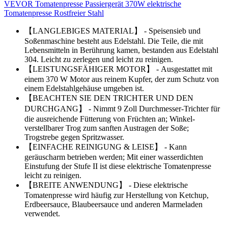
VEVOR Tomatenpresse Passiergerät 370W elektrische
Tomatenpresse Rostfreier Stahl
【LANGLEBIGES MATERIAL】 - Speisensieb und
Soßenmaschine besteht aus Edelstahl. Die Teile, die mit
Lebensmitteln in Berührung kamen, bestanden aus Edelstahl
304. Leicht zu zerlegen und leicht zu reinigen.
【LEISTUNGSFÄHIGER MOTOR】 - Ausgestattet mit
einem 370 W Motor aus reinem Kupfer, der zum Schutz von
einem Edelstahlgehäuse umgeben ist.
【BEACHTEN SIE DEN TRICHTER UND DEN
DURCHGANG】 - Nimmt 9 Zoll Durchmesser-Trichter für
die ausreichende Fütterung von Früchten an; Winkel-
verstellbarer Trog zum sanften Austragen der Soße;
Trogstrebe gegen Spritzwasser.
【EINFACHE REINIGUNG & LEISE】 - Kann
geräuscharm betrieben werden; Mit einer wasserdichten
Einstufung der Stufe II ist diese elektrische Tomatenpresse
leicht zu reinigen.
【BREITE ANWENDUNG】 - Diese elektrische
Tomatenpresse wird häufig zur Herstellung von Ketchup,
Erdbeersauce, Blaubeersauce und anderen Marmeladen
verwendet.