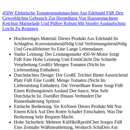
450W Elektrische Tomatenmarkmaschine Aus Edelstahl FüR Den
Gewerblichen Gebrauch Zur Herstellung Von Hausgemachtem
Ketchup Marmelade Und PüRee Robust Mit Stopfer Auslaufschutz
Leicht Zu Reinigen
Hochwertiges Material: Dieses Produkt Aus Edelstahl Ist
Schlagfest, KorrosionsbestäNdig Und VerformungsbestäNdig
Und GewäHrleistet So Eine Lange Lebensdauer.
Starke Leistung: Der Leistungsstarke 450-W-Motor Sorgt
FüR Eine Hohe Leistung Und ErmöGlicht Die Schnelle
Verarbeitung GroßEr Mengen Tomaten (Nicht Im
Lieferumfang Enthalten).
Durchdachtes Design: Der GroßE Trichter Bietet Ausreichend
Platz FüR Eine GroßE Menge Tomaten (Nicht Im
Lieferumfang Enthalten). Die Verstellbare Rinne Sorgt FüR
Einen Reibungslosen Auslauf Der Sauce, Was Sehr
Durchdacht Ist. DarüBer Hinaus Verhindert Die
Rinnenhalterung Spritzer.
Einfache Bedienung: Sie KöNnen Dieses Produkt Mit Nur
Einem Klick Auf Den Roten Schalter Einschalten, Was Die
Bedienung Sehr Bequem Macht.
Hohe Sicherheit: Mehrere KüHlköRperlöCher Sorgen FüR
Eine Zeitnahe WäRmeableitung, Wodurch SchäDen Am