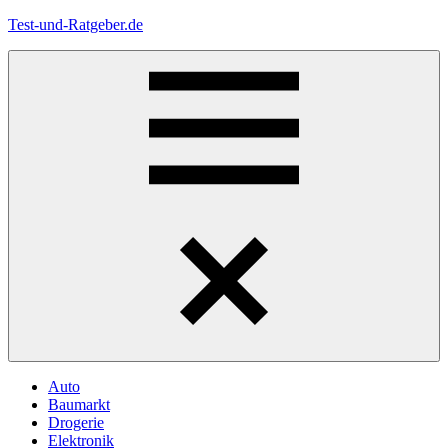
Zum
Test-und-Ratgeber.de
Inhalt
springen
Menü
Auto
Baumarkt
Drogerie
Elektronik