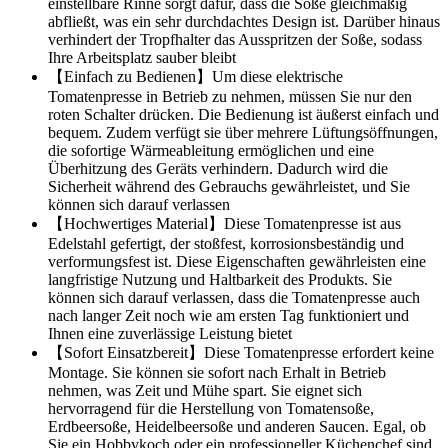
einstellbare Rinne sorgt dafür, dass die Soße gleichmäßig
abfließt, was ein sehr durchdachtes Design ist. Darüber hinaus
verhindert der Tropfhalter das Ausspritzen der Soße, sodass
Ihre Arbeitsplatz sauber bleibt
【Einfach zu Bedienen】Um diese elektrische
Tomatenpresse in Betrieb zu nehmen, müssen Sie nur den
roten Schalter drücken. Die Bedienung ist äußerst einfach und
bequem. Zudem verfügt sie über mehrere Lüftungsöffnungen,
die sofortige Wärmeableitung ermöglichen und eine
Überhitzung des Geräts verhindern. Dadurch wird die
Sicherheit während des Gebrauchs gewährleistet, und Sie
können sich darauf verlassen
【Hochwertiges Material】Diese Tomatenpresse ist aus
Edelstahl gefertigt, der stoßfest, korrosionsbeständig und
verformungsfest ist. Diese Eigenschaften gewährleisten eine
langfristige Nutzung und Haltbarkeit des Produkts. Sie
können sich darauf verlassen, dass die Tomatenpresse auch
nach langer Zeit noch wie am ersten Tag funktioniert und
Ihnen eine zuverlässige Leistung bietet
【Sofort Einsatzbereit】Diese Tomatenpresse erfordert keine
Montage. Sie können sie sofort nach Erhalt in Betrieb
nehmen, was Zeit und Mühe spart. Sie eignet sich
hervorragend für die Herstellung von Tomatensoße,
Erdbeersoße, Heidelbeersoße und anderen Saucen. Egal, ob
Sie ein Hobbykoch oder ein professioneller Küchenchef sind,