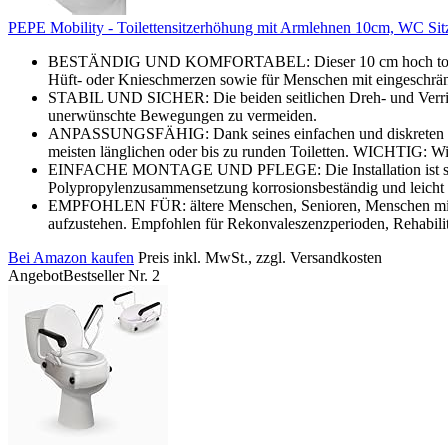
PEPE Mobility - Toilettensitzerhöhung mit Armlehnen 10cm, WC Sit
BESTÄNDIG UND KOMFORTABEL: Dieser 10 cm hoch toilettensit
Hüft- oder Knieschmerzen sowie für Menschen mit eingeschränk
STABIL UND SICHER: Die beiden seitlichen Dreh- und Verriege
unerwünschte Bewegungen zu vermeiden.
ANPASSUNGSFÄHIG: Dank seines einfachen und diskreten Desig
meisten länglichen oder bis zu runden Toiletten. WICHTIG: W
EINFACHE MONTAGE UND PFLEGE: Die Installation ist schnell
Polypropylenzusammensetzung korrosionsbeständig und leicht z
EMPFOHLEN FÜR: ältere Menschen, Senioren, Menschen mit einge
aufzustehen. Empfohlen für Rekonvaleszenzperioden, Rehabilit
Bei Amazon kaufen
Preis inkl. MwSt., zzgl. Versandkosten
Angebot
Bestseller Nr. 2