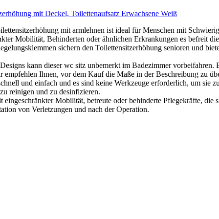
zerhöhung mit Deckel, Toilettenaufsatz Erwachsene Weiß
zerhöhung mit armlehnen ist ideal für Menschen mit Schwierigkeit
ter Mobilität, Behinderten oder ähnlichen Erkrankungen es befreit d
lungsklemmen sichern den Toilettensitzerhöhung senioren und bieten 
ns kann dieser wc sitz unbemerkt im Badezimmer vorbeifahren. Es is
ir empfehlen Ihnen, vor dem Kauf die Maße in der Beschreibung zu üb
 und einfach und es sind keine Werkzeuge erforderlich, um sie zus
u reinigen und zu desinfizieren.
schränkter Mobilität, betreute oder behinderte Pflegekräfte, die sie
ation von Verletzungen und nach der Operation.