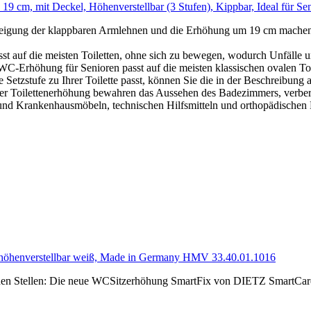
 19 cm, mit Deckel, Höhenverstellbar (3 Stufen), Kippbar, Ideal für 
ng der klappbaren Armlehnen und die Erhöhung um 19 cm machen es z
 auf die meisten Toiletten, ohne sich zu bewegen, wodurch Unfälle 
 für Senioren passt auf die meisten klassischen ovalen Toiletten.
se Setzstufe zu Ihrer Toilette passt, können Sie die in der Beschreibu
r Toilettenerhöhung bewahren das Aussehen des Badezimmers, verberg
nd Krankenhausmöbeln, technischen Hilfsmitteln und orthopädischen P
h höhenverstellbar weiß, Made in Germany HMV 33.40.01.1016
en Stellen: Die neue WCSitzerhöhung SmartFix von DIETZ SmartCare l