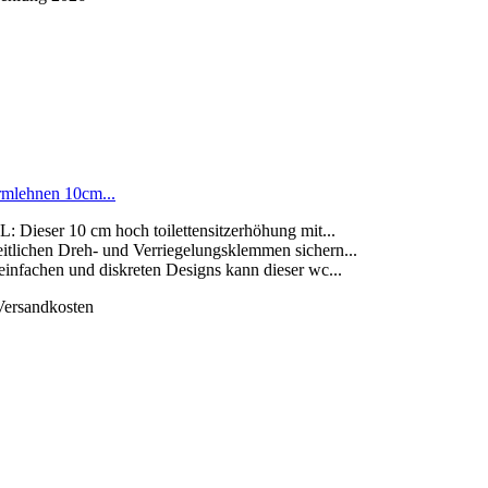
rmlehnen 10cm...
r 10 cm hoch toilettensitzerhöhung mit...
ichen Dreh- und Verriegelungsklemmen sichern...
chen und diskreten Designs kann dieser wc...
 Versandkosten