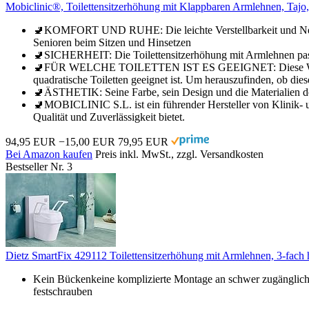
Mobiclinic®, Toilettensitzerhöhung mit Klappbaren Armlehnen, Tajo,
🚽KOMFORT UND RUHE: Die leichte Verstellbarkeit und Neigu
Senioren beim Sitzen und Hinsetzen
🚽SICHERHEIT: Die Toilettensitzerhöhung mit Armlehnen passt
🚽FÜR WELCHE TOILETTEN IST ES GEEIGNET: Diese WC-Erhöhung
quadratische Toiletten geeignet ist. Um herauszufinden, ob die
🚽ÄSTHETIK: Seine Farbe, sein Design und die Materialien de
🚽MOBICLINIC S.L. ist ein führender Hersteller von Klinik- u
Qualität und Zuverlässigkeit bietet.
94,95 EUR
−15,00 EUR
79,95 EUR
Bei Amazon kaufen
Preis inkl. MwSt., zzgl. Versandkosten
Bestseller Nr. 3
Dietz SmartFix 429112 Toilettensitzerhöhung mit Armlehnen, 3-fac
Kein Bückenkeine komplizierte Montage an schwer zugänglich
festschrauben