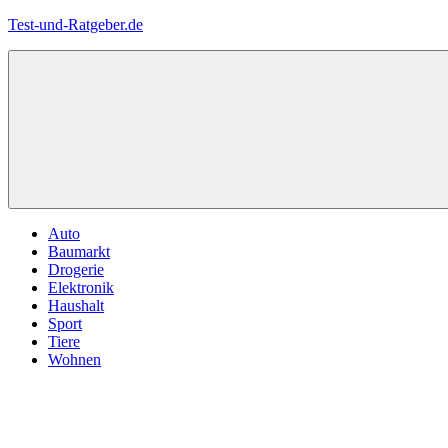
Zum
Test-und-Ratgeber.de
Inhalt
springen
Menü
Auto
Baumarkt
Drogerie
Elektronik
Haushalt
Sport
Tiere
Wohnen