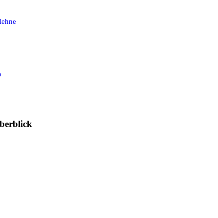
lehne
o
berblick