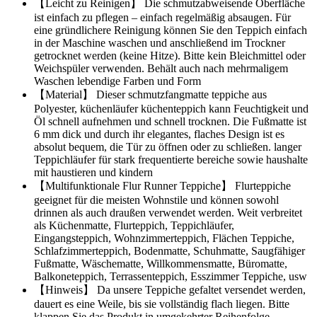
【Leicht zu Reinigen】 Die schmutzabweisende Oberfläche
ist einfach zu pflegen – einfach regelmäßig absaugen. Für
eine gründlichere Reinigung können Sie den Teppich einfach
in der Maschine waschen und anschließend im Trockner
getrocknet werden (keine Hitze). Bitte kein Bleichmittel oder
Weichspüler verwenden. Behält auch nach mehrmaligem
Waschen lebendige Farben und Form
【Material】 Dieser schmutzfangmatte teppiche aus
Polyester, küchenläufer küchenteppich kann Feuchtigkeit und
Öl schnell aufnehmen und schnell trocknen. Die Fußmatte ist
6 mm dick und durch ihr elegantes, flaches Design ist es
absolut bequem, die Tür zu öffnen oder zu schließen. langer
Teppichläufer für stark frequentierte bereiche sowie haushalte
mit haustieren und kindern
【Multifunktionale Flur Runner Teppiche】 Flurteppiche
geeignet für die meisten Wohnstile und können sowohl
drinnen als auch draußen verwendet werden. Weit verbreitet
als Küchenmatte, Flurteppich, Teppichläufer,
Eingangsteppich, Wohnzimmerteppich, Flächen Teppiche,
Schlafzimmerteppich, Bodenmatte, Schuhmatte, Saugfähiger
Fußmatte, Wäschematte, Willkommensmatte, Büromatte,
Balkoneteppich, Terrassenteppich, Esszimmer Teppiche, usw
【Hinweis】 Da unsere Teppiche gefaltet versendet werden,
dauert es eine Weile, bis sie vollständig flach liegen. Bitte
klappen Sie das Produkt in umgekehrter Reihenfolge