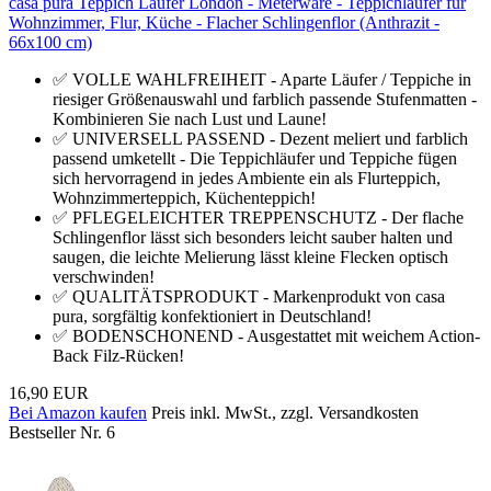
casa pura Teppich Läufer London - Meterware - Teppichläufer für
Wohnzimmer, Flur, Küche - Flacher Schlingenflor (Anthrazit -
66x100 cm)
✅ VOLLE WAHLFREIHEIT - Aparte Läufer / Teppiche in
riesiger Größenauswahl und farblich passende Stufenmatten -
Kombinieren Sie nach Lust und Laune!
✅ UNIVERSELL PASSEND - Dezent meliert und farblich
passend umketellt - Die Teppichläufer und Teppiche fügen
sich hervorragend in jedes Ambiente ein als Flurteppich,
Wohnzimmerteppich, Küchenteppich!
✅ PFLEGELEICHTER TREPPENSCHUTZ - Der flache
Schlingenflor lässt sich besonders leicht sauber halten und
saugen, die leichte Melierung lässt kleine Flecken optisch
verschwinden!
✅ QUALITÄTSPRODUKT - Markenprodukt von casa
pura, sorgfältig konfektioniert in Deutschland!
✅ BODENSCHONEND - Ausgestattet mit weichem Action-
Back Filz-Rücken!
16,90 EUR
Bei Amazon kaufen
Preis inkl. MwSt., zzgl. Versandkosten
Bestseller Nr. 6