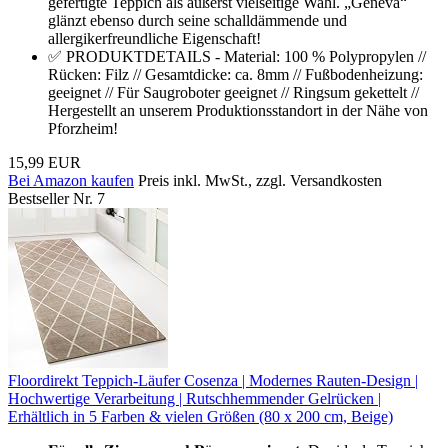
gefertigte Teppich als äußerst vielseitige Wahl. „Geneva“
glänzt ebenso durch seine schalldämmende und
allergikerfreundliche Eigenschaft!
✅ PRODUKTDETAILS - Material: 100 % Polypropylen //
Rücken: Filz // Gesamtdicke: ca. 8mm // Fußbodenheizung:
geeignet // Für Saugroboter geeignet // Ringsum gekettelt //
Hergestellt an unserem Produktionsstandort in der Nähe von
Pforzheim!
15,99 EUR
Bei Amazon kaufen
Preis inkl. MwSt., zzgl. Versandkosten
Bestseller Nr. 7
Floordirekt Teppich-Läufer Cosenza | Modernes Rauten-Design |
Hochwertige Verarbeitung | Rutschhemmender Gelrücken |
Erhältlich in 5 Farben & vielen Größen (80 x 200 cm, Beige)