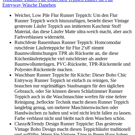
Entryway Wäsche Daneben
Weicher, Low Pile Flur Runner Teppich: Um den Flur
Runner Teppich weich hinzuzufügen, besteht dieser Vintage
gestresste Läufer Teppich aus imitiertem Kaschmir Stoff
Material, das diese Läufer Matte ultra-weich macht, aber auch
Farbverblassen widersteht.
Rutschfeste Bauernhaus Runner Teppich: Homcomodar
rutschfeste Läuferteppiche für Flur 2'x8' nimmt
Baumwollmischungen TPR als Rückseite an, die diese
Küchenläuferteppiche viel rutschfester als andere
Baumwollunterlagen, PVC-Rückseite, TPR-Rückenteile und
Polyester-Rückenteile machen.
Waschbare Runner Teppiche für Küche: Dieser Boho Chic
Entryway Runner Teppich ist einfach zu reinigen, Sie
brauchen nur regelmäßiges Staubsaugen für den täglichen
Gebrauch, oder Sie können diesen Schlafzimmer Runner
Teppich auch in die Waschmaschine werfen für eine tiefere
Reinigung ,beflockte Technik macht diesen Runner Teppich
langlebig genug, um mehrere Maschinenwäschen oder
Handwäschen zu halten und wird nicht leicht fallen zu lassen.
Farbe verblasst nicht und bleibt nach dem Waschen schön.
Classy&Trendy Design Runner Teppiche: Das gestresste
Vintage Boho Design macht diesen Teppichläufer traditionell
und auffällig. Wenn Sie Vintage-Töne in Ihrem Haus haben,