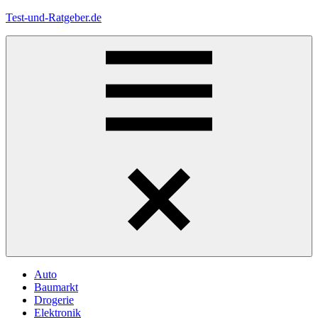
Zum
Test-und-Ratgeber.de
Inhalt
springen
Menü
Auto
Baumarkt
Drogerie
Elektronik