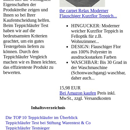
Eigenschaften der
Produktreihe zeigen und
the carpet Relax Moderner
Ihnen so bei Ihrer
Flauschiger Kurzflor Teppich...
Kaufentscheidung helfen.
Beim Teppichläufer Test
HINGUCKER: Moderner
haben wir auf die
weicher Kurzflor Teppich in
bedeutsamsten Kriterien
Felloptik für z.B.
geachtet, um ein gutes
Wohnzimmer...
Testergebnis liefern zu
DESIGN: Flauschiger Flor
können. Durch den
aus 100% Polyester in
Teppichläufer Vergleich
ausdrucksstarken Farben
machen wir es Ihnen leichter,
WASCHBAR: Bis 30 Grad in
das effizienteste Produkt zu
der Waschmaschine
bewerten.
(Schonwaschgang) waschbar,
daher auch...
15,98 EUR
Bei Amazon kaufen
Preis inkl.
MwSt., zzgl. Versandkosten
Inhaltsverzeichnis
Die TOP 10 Teppichläufer im Überblick
Teppichläufer Test bei Stiftung Warentest & Co
Teppichläufer Testsieger