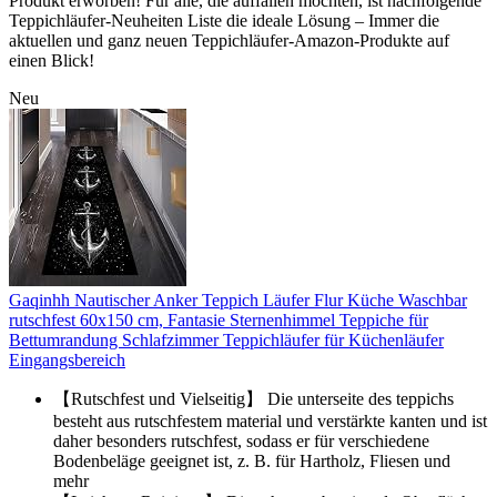
Produkt erworben! Für alle, die auffallen möchten, ist nachfolgende
Teppichläufer-Neuheiten Liste die ideale Lösung – Immer die
aktuellen und ganz neuen Teppichläufer-Amazon-Produkte auf
einen Blick!
Neu
Gaqinhh Nautischer Anker Teppich Läufer Flur Küche Waschbar
rutschfest 60x150 cm, Fantasie Sternenhimmel Teppiche für
Bettumrandung Schlafzimmer Teppichläufer für Küchenläufer
Eingangsbereich
【Rutschfest und Vielseitig】 Die unterseite des teppichs
besteht aus rutschfestem material und verstärkte kanten und ist
daher besonders rutschfest, sodass er für verschiedene
Bodenbeläge geeignet ist, z. B. für Hartholz, Fliesen und
mehr