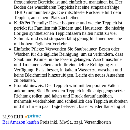
frequentierte Bereiche ist und einfach zu mantainen ist. Der
Boden des waschbaren Teppichs hat eine strapazierfähige
TPR-Gummiunterlage. Die rutschfeste Rückseite hilft dem
Teppich, an seinem Platz zu bleiben.
Kid&Pet Friendly: Dieser bequeme und weiche Teppich ist
perfekt für Familien mit Kindern und Haustieren, die niedrig
florigen synthetischen Teppichfasern halten nicht zu viel
Schmutz und es ist strapazierfähig genug für Innenbereiche
mit hohem täglichen Verkehr.
Einfache Pflege: Verwenden Sie Staubsauger, Besen oder
Wischen für die tägliche Reinigung, um zu verhindern, dass
Staub und Krümel in die Fasern gelangen. Waschmaschine
und Trockner stehen auch für eine tiefere Reinigung zur
Verfügung. Es ist besser, in kaltem Wasser zu waschen und
keine Bleichmittel hinzuzufügen. Leicht ein neues Aussehen
zu behalten.
Produkthinweis: Der Teppich wird mit temporären Falten
ankommen, Sie können den Teppich in die entgegengesetzte
Richtung rollen und falten und Druck darauf ausüben,
mehrmals wiederholen und schließlich den Teppich ausbreiten
und ihn für ein paar Tage belassen, bis er wieder flauschig ist.
31,99 EUR
Bei Amazon kaufen
Preis inkl. MwSt., zzgl. Versandkosten