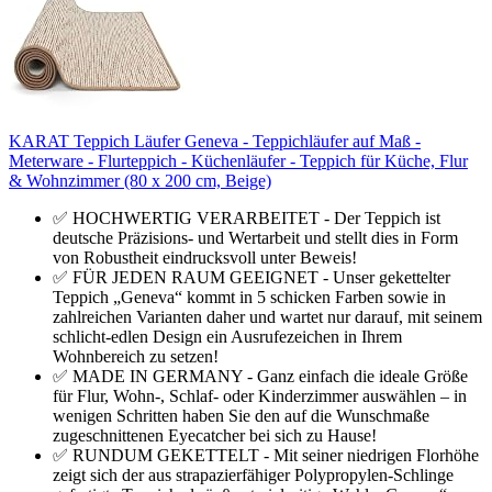
KARAT Teppich Läufer Geneva - Teppichläufer auf Maß -
Meterware - Flurteppich - Küchenläufer - Teppich für Küche, Flur
& Wohnzimmer (80 x 200 cm, Beige)
✅ HOCHWERTIG VERARBEITET - Der Teppich ist
deutsche Präzisions- und Wertarbeit und stellt dies in Form
von Robustheit eindrucksvoll unter Beweis!
✅ FÜR JEDEN RAUM GEEIGNET - Unser gekettelter
Teppich „Geneva“ kommt in 5 schicken Farben sowie in
zahlreichen Varianten daher und wartet nur darauf, mit seinem
schlicht-edlen Design ein Ausrufezeichen in Ihrem
Wohnbereich zu setzen!
✅ MADE IN GERMANY - Ganz einfach die ideale Größe
für Flur, Wohn-, Schlaf- oder Kinderzimmer auswählen – in
wenigen Schritten haben Sie den auf die Wunschmaße
zugeschnittenen Eyecatcher bei sich zu Hause!
✅ RUNDUM GEKETTELT - Mit seiner niedrigen Florhöhe
zeigt sich der aus strapazierfähiger Polypropylen-Schlinge