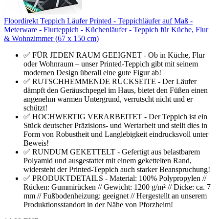
Floordirekt Teppich Läufer Printed - Teppichläufer auf Maß -
Meterware - Flurteppich - Küchenläufer - Teppich für Küche, Flur
& Wohnzimmer (67 x 150 cm)
✅ FÜR JEDEN RAUM GEEIGNET - Ob in Küche, Flur
oder Wohnraum – unser Printed-Teppich gibt mit seinem
modernen Design überall eine gute Figur ab!
✅ RUTSCHHEMMENDE RÜCKSEITE - Der Läufer
dämpft den Geräuschpegel im Haus, bietet den Füßen einen
angenehm warmen Untergrund, verrutscht nicht und er
schützt!
✅ HOCHWERTIG VERARBEITET - Der Teppich ist ein
Stück deutscher Präzisions- und Wertarbeit und stellt dies in
Form von Robustheit und Langlebigkeit eindrucksvoll unter
Beweis!
✅ RUNDUM GEKETTELT - Gefertigt aus belastbarem
Polyamid und ausgestattet mit einem gekettelten Rand,
widersteht der Printed-Teppich auch starker Beanspruchung!
✅ PRODUKTDETAILS - Material: 100% Polypropylen //
Rücken: Gummirücken // Gewicht: 1200 g/m² // Dicke: ca. 7
mm // Fußbodenheizung: geeignet // Hergestellt an unserem
Produktionsstandort in der Nähe von Pforzheim!