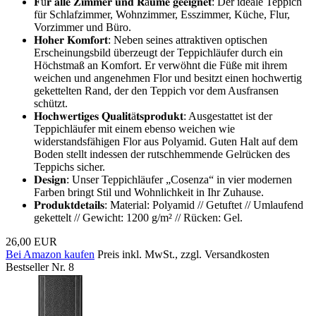
𝐅ü𝐫 𝐚𝐥𝐥𝐞 𝐙𝐢𝐦𝐦𝐞𝐫 𝐮𝐧𝐝 𝐑ä𝐮𝐦𝐞 𝐠𝐞𝐞𝐢𝐠𝐧𝐞𝐭: Der ideale Teppich
für Schlafzimmer, Wohnzimmer, Esszimmer, Küche, Flur,
Vorzimmer und Büro.
𝐇𝐨𝐡𝐞𝐫 𝐊𝐨𝐦𝐟𝐨𝐫𝐭: Neben seines attraktiven optischen
Erscheinungsbild überzeugt der Teppichläufer durch ein
Höchstmaß an Komfort. Er verwöhnt die Füße mit ihrem
weichen und angenehmen Flor und besitzt einen hochwertig
gekettelten Rand, der den Teppich vor dem Ausfransen
schützt.
𝐇𝐨𝐜𝐡𝐰𝐞𝐫𝐭𝐢𝐠𝐞𝐬 𝐐𝐮𝐚𝐥𝐢𝐭ä𝐭𝐬𝐩𝐫𝐨𝐝𝐮𝐤𝐭: Ausgestattet ist der
Teppichläufer mit einem ebenso weichen wie
widerstandsfähigen Flor aus Polyamid. Guten Halt auf dem
Boden stellt indessen der rutschhemmende Gelrücken des
Teppichs sicher.
𝐃𝐞𝐬𝐢𝐠𝐧: Unser Teppichläufer „Cosenza“ in vier modernen
Farben bringt Stil und Wohnlichkeit in Ihr Zuhause.
𝐏𝐫𝐨𝐝𝐮𝐤𝐭𝐝𝐞𝐭𝐚𝐢𝐥𝐬: Material: Polyamid // Getuftet // Umlaufend
gekettelt // Gewicht: 1200 g/m² // Rücken: Gel.
26,00 EUR
Bei Amazon kaufen
Preis inkl. MwSt., zzgl. Versandkosten
Bestseller Nr. 8