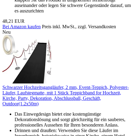
auseinander oder legen Sie schwere Gegenstände darauf, um
es auszurichten
48,21 EUR
Bei Amazon kaufen
Preis inkl. MwSt., zzgl. Versandkosten
Neu
Schwarzer Hochzeitsgangläufer, 2 mm, Event-Teppich, Polyester-
Läufer, Laufstegmatte, mit 1 Stück Teppichband for Hochzeit,
Kirche, Party, Dekoration, Abschlussball, Geschäft,
Outdoor(1.2x50m)
Das Einwegdesign bietet eine kostengünstige
Dekorationslösung und sorgt gleichzeitig für ein sauberes,
professionelles Aussehen für Ihren besonderen Anlass.
Drinnen und draußen: Verwenden Sie diese Läufer im
Innenbereich, beispielsweise in einer Kirche, einem Hotel