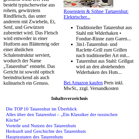
besteht typischerweise aus
rohem, gewürztem
Rosenstein & Söhne Tartarenhut:
Rindfleisch, das unter
Elektrischer...
anderem mit Zwiebeln, Ei,
Senf, und Gewürzen
Traditioneller Tatarenhut aus
zubereitet wird. Das Fleisch
Stahl mit Widerhaken •
wird entweder in einer
Fondue-Rinne zum Garen...
Hutform aus Blätterteig oder
3in1-Tatarenhut- und
einer ähnlichen
Raclette-Grill zum Grillen
Schalenstruktur serviert,
nach traditioneller Art mit...
wodurch der Name
Tatarenhut aus Stahl: Grillgut
„Tatarenhut“ entsteht. Das
wird an den abstehenden
Gericht ist sowohl optisch
Widerhaken des Huts...
beeindruckend als auch
Bei Amazon kaufen
Preis inkl.
kulinarisch ein Genuss.
MwSt., zzgl. Versandkosten
Inhaltsverzeichnis
Die TOP 10 Tatarenhut im Überblick
Alles über den Tatarenhut – „Ein Klassiker der russischen
Küche“
Vorteile und Nutzen des Tatarenhuts
Herkunft und Geschichte des Tatarenhuts
Hauptzutaten des Tatarenhuts