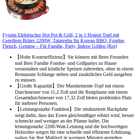
Fyssnn Elektrischer Hot Pot & Grill, 2 in 1 Hotpot Topf mit
Geteiltem Bräter 2200W, Tatarenhu für Korean BBQ, Fondue,
Fleisch, Gemüse – Für Familie, Party, Indoor Grillen (Rot)
【Hohe Kosteneffizienz】Sie können mit Ihren Freunden
und Ihrer Familie Fondue- und Grillpartys zu Hause
veranstalten und köstliche Speisen zubereiten, ohne in einem
Restaurant Schlange stehen und zusätzliches Geld ausgeben
zu müssen.
【Große Kapazität】Der Mandarinente-Topf mit einem
Durchmesser von 11,2 Zoll und die Bratpfanne mit einem
Gesamtdurchmesser von 17,32 Zoll bieten problemlos Platz
für mehrere Personen.
【Leistungsstarke Funktion】Die strukturierte Backplatte
sorgt dafür, dass das Essen gleichmäßiger erhitzt wird, besser
schmeckt und weniger an der Pfanne haftet. Die
leistungsstarke 2200-Watt-Leistung und die hochwertigen
Heizrohre sorgen für eine schnelle und effiziente Erhitzung,
sodass Sie Ihre Mahlzeit in wenigen Minuten genießen