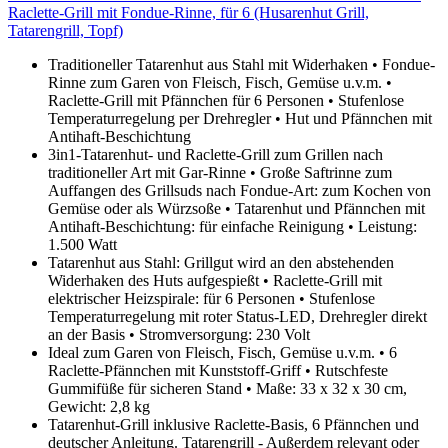
Raclette-Grill mit Fondue-Rinne, für 6 (Husarenhut Grill,
Tatarengrill, Topf)
Traditioneller Tatarenhut aus Stahl mit Widerhaken • Fondue-
Rinne zum Garen von Fleisch, Fisch, Gemüse u.v.m. •
Raclette-Grill mit Pfännchen für 6 Personen • Stufenlose
Temperaturregelung per Drehregler • Hut und Pfännchen mit
Antihaft-Beschichtung
3in1-Tatarenhut- und Raclette-Grill zum Grillen nach
traditioneller Art mit Gar-Rinne • Große Saftrinne zum
Auffangen des Grillsuds nach Fondue-Art: zum Kochen von
Gemüse oder als Würzsoße • Tatarenhut und Pfännchen mit
Antihaft-Beschichtung: für einfache Reinigung • Leistung:
1.500 Watt
Tatarenhut aus Stahl: Grillgut wird an den abstehenden
Widerhaken des Huts aufgespießt • Raclette-Grill mit
elektrischer Heizspirale: für 6 Personen • Stufenlose
Temperaturregelung mit roter Status-LED, Drehregler direkt
an der Basis • Stromversorgung: 230 Volt
Ideal zum Garen von Fleisch, Fisch, Gemüse u.v.m. • 6
Raclette-Pfännchen mit Kunststoff-Griff • Rutschfeste
Gummifüße für sicheren Stand • Maße: 33 x 32 x 30 cm,
Gewicht: 2,8 kg
Tatarenhut-Grill inklusive Raclette-Basis, 6 Pfännchen und
deutscher Anleitung. Tatarengrill - Außerdem relevant oder