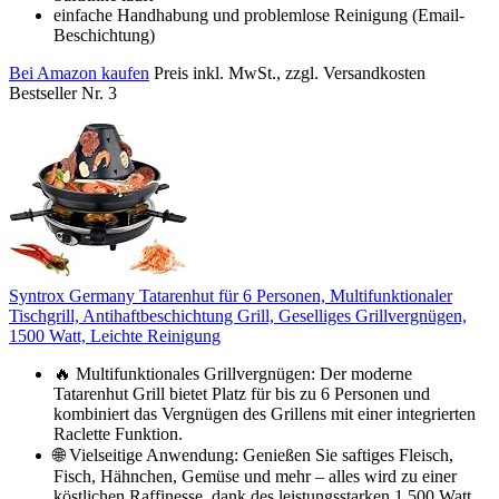
einfache Handhabung und problemlose Reinigung (Email-
Beschichtung)
Bei Amazon kaufen
Preis inkl. MwSt., zzgl. Versandkosten
Bestseller Nr. 3
Syntrox Germany Tatarenhut für 6 Personen, Multifunktionaler
Tischgrill, Antihaftbeschichtung Grill, Geselliges Grillvergnügen,
1500 Watt, Leichte Reinigung
🔥 Multifunktionales Grillvergnügen: Der moderne
Tatarenhut Grill bietet Platz für bis zu 6 Personen und
kombiniert das Vergnügen des Grillens mit einer integrierten
Raclette Funktion.
🌐 Vielseitige Anwendung: Genießen Sie saftiges Fleisch,
Fisch, Hähnchen, Gemüse und mehr – alles wird zu einer
köstlichen Raffinesse, dank des leistungsstarken 1.500 Watt