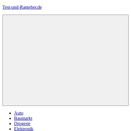
Zum
Test-und-Ratgeber.de
Inhalt
springen
Menü
Auto
Baumarkt
Drogerie
Elektronik