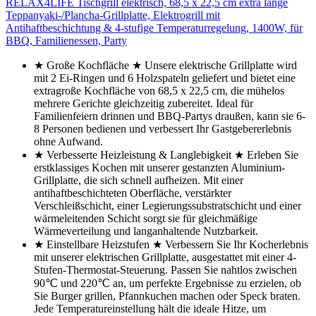
RELAX4LIFE Tischgrill elektrisch, 68,5 x 22,5 cm extra lange
Teppanyaki-/Plancha-Grillplatte, Elektrogrill mit
Antihaftbeschichtung & 4-stufige Temperaturregelung, 1400W, für
BBQ, Familienessen, Party
★ Große Kochfläche ★ Unsere elektrische Grillplatte wird
mit 2 Ei-Ringen und 6 Holzspateln geliefert und bietet eine
extragroße Kochfläche von 68,5 x 22,5 cm, die mühelos
mehrere Gerichte gleichzeitig zubereitet. Ideal für
Familienfeiern drinnen und BBQ-Partys draußen, kann sie 6-
8 Personen bedienen und verbessert Ihr Gastgebererlebnis
ohne Aufwand.
★ Verbesserte Heizleistung & Langlebigkeit ★ Erleben Sie
erstklassiges Kochen mit unserer gestanzten Aluminium-
Grillplatte, die sich schnell aufheizen. Mit einer
antihaftbeschichteten Oberfläche, verstärkter
Verschleißschicht, einer Legierungssubstratschicht und einer
wärmeleitenden Schicht sorgt sie für gleichmäßige
Wärmeverteilung und langanhaltende Nutzbarkeit.
★ Einstellbare Heizstufen ★ Verbessern Sie Ihr Kocherlebnis
mit unserer elektrischen Grillplatte, ausgestattet mit einer 4-
Stufen-Thermostat-Steuerung. Passen Sie nahtlos zwischen
90℃ und 220℃ an, um perfekte Ergebnisse zu erzielen, ob
Sie Burger grillen, Pfannkuchen machen oder Speck braten.
Jede Temperatureinstellung hält die ideale Hitze, um