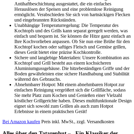
Antihaftbeschichtung ausgestattet, die ein einfaches
Herauslösen der Speisen und eine problemlose Reinigung
ermöglicht. Verabschieden Sie sich von hartnäckigen Flecken
und eingebrannten Rückständen.
Unabhängige Temperaturregelung: Die Temperatur des
Kochtopfs und des Grills kann separat geregelt werden, was
einfach und bequem ist. Sie können die Hitze ganz einfach an
Ihre Kochvorlieben anpassen. Ob Sie nun eine Brühe für den
Kochtopf kochen oder saftiges Fleisch und Gemüse grillen,
dieses Gerät bietet eine präzise Kochkontrolle.
Sichere und langlebige Materialien: Unsere Kombination aus
Kochtopf und Grill besteht aus einem kochsicheren
Aluminiumgussgehäuse. Die hitzebeständigen Griffe und der
Boden gewährleisten eine sichere Handhabung und Stabilität
während des Gebrauchs.
Abnehmbarer Hotpot: Mit einem abnehmbaren Hotpot zur
einfachen Reinigung vergrößert sich die Grillfläche, sodass
Sie mehr Platz zum Kochen und Genießen einer Vielzahl
köstlicher Grillgerichte haben. Dieses multifunktionale Design
eignet sich sowohl zum Grillen als auch zum Hotpot
Erlebnisse in einem praktischen Gerät!
Bei Amazon kaufen
Preis inkl. MwSt., zzgl. Versandkosten
Alles über den Tatarenhut – „Ein Klassiker der