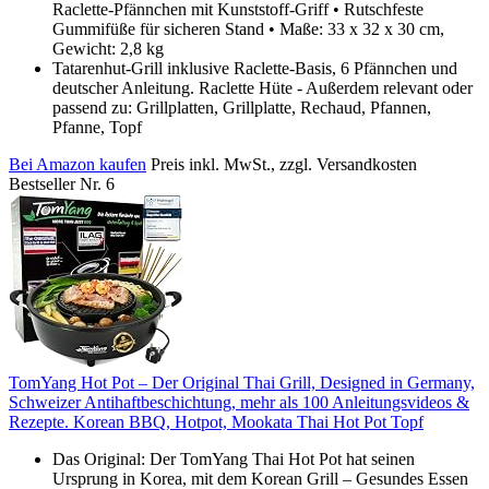
Raclette-Pfännchen mit Kunststoff-Griff • Rutschfeste
Gummifüße für sicheren Stand • Maße: 33 x 32 x 30 cm,
Gewicht: 2,8 kg
Tatarenhut-Grill inklusive Raclette-Basis, 6 Pfännchen und
deutscher Anleitung. Raclette Hüte - Außerdem relevant oder
passend zu: Grillplatten, Grillplatte, Rechaud, Pfannen,
Pfanne, Topf
Bei Amazon kaufen
Preis inkl. MwSt., zzgl. Versandkosten
Bestseller Nr. 6
TomYang Hot Pot – Der Original Thai Grill, Designed in Germany,
Schweizer Antihaftbeschichtung, mehr als 100 Anleitungsvideos &
Rezepte. Korean BBQ, Hotpot, Mookata Thai Hot Pot Topf
Das Original: Der TomYang Thai Hot Pot hat seinen
Ursprung in Korea, mit dem Korean Grill – Gesundes Essen