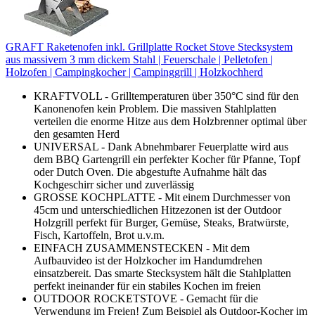
GRAFT Raketenofen inkl. Grillplatte Rocket Stove Stecksystem
aus massivem 3 mm dickem Stahl | Feuerschale | Pelletofen |
Holzofen | Campingkocher | Campinggrill | Holzkochherd
KRAFTVOLL - Grilltemperaturen über 350°C sind für den
Kanonenofen kein Problem. Die massiven Stahlplatten
verteilen die enorme Hitze aus dem Holzbrenner optimal über
den gesamten Herd
UNIVERSAL - Dank Abnehmbarer Feuerplatte wird aus
dem BBQ Gartengrill ein perfekter Kocher für Pfanne, Topf
oder Dutch Oven. Die abgestufte Aufnahme hält das
Kochgeschirr sicher und zuverlässig
GROSSE KOCHPLATTE - Mit einem Durchmesser von
45cm und unterschiedlichen Hitzezonen ist der Outdoor
Holzgrill perfekt für Burger, Gemüse, Steaks, Bratwürste,
Fisch, Kartoffeln, Brot u.v.m.
EINFACH ZUSAMMENSTECKEN - Mit dem
Aufbauvideo ist der Holzkocher im Handumdrehen
einsatzbereit. Das smarte Stecksystem hält die Stahlplatten
perfekt ineinander für ein stabiles Kochen im freien
OUTDOOR ROCKETSTOVE - Gemacht für die
Verwendung im Freien! Zum Beispiel als Outdoor-Kocher im