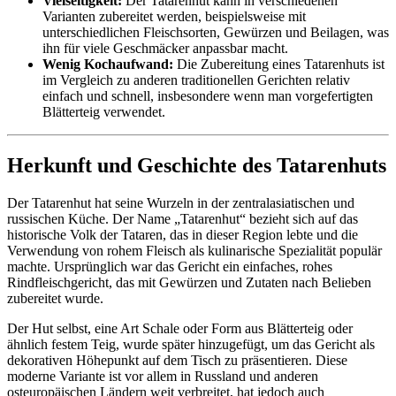
Vielseitigkeit:
Der Tatarenhut kann in verschiedenen
Varianten zubereitet werden, beispielsweise mit
unterschiedlichen Fleischsorten, Gewürzen und Beilagen, was
ihn für viele Geschmäcker anpassbar macht.
Wenig Kochaufwand:
Die Zubereitung eines Tatarenhuts ist
im Vergleich zu anderen traditionellen Gerichten relativ
einfach und schnell, insbesondere wenn man vorgefertigten
Blätterteig verwendet.
Herkunft und Geschichte des Tatarenhuts
Der Tatarenhut hat seine Wurzeln in der zentralasiatischen und
russischen Küche. Der Name „Tatarenhut“ bezieht sich auf das
historische Volk der Tataren, das in dieser Region lebte und die
Verwendung von rohem Fleisch als kulinarische Spezialität populär
machte. Ursprünglich war das Gericht ein einfaches, rohes
Rindfleischgericht, das mit Gewürzen und Zutaten nach Belieben
zubereitet wurde.
Der Hut selbst, eine Art Schale oder Form aus Blätterteig oder
ähnlich festem Teig, wurde später hinzugefügt, um das Gericht als
dekorativen Höhepunkt auf dem Tisch zu präsentieren. Diese
moderne Variante ist vor allem in Russland und anderen
osteuropäischen Ländern weit verbreitet, hat jedoch auch