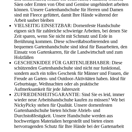
Säen oder Ernten von Obst und Gemüse ungehindert arbeiten
können. Unsere Gartenhandschuhe für Herren und Damen
sind mit Fleece gefüttert, damit Ihre Hände während der
Arbeit sauber bleiben
VIELSEITIG EINSETZBAR: Dornenfeste Handschuhe
eignen sich für zahlreiche schwierige Arbeiten, bei denen Sie
Zeit sparen, wenn Sie nicht mit Schmutz und Erde in
Berührung kommen. Diese schweißabsorbierenden und
bequemen Gartenhandschuhe sind ideal für Bauarbeiten, den
Einsatz von Gartenkarren, für die Landwirtschaft und zum
Holzfällen
GESCHENKIDEE FÜR GARTENLIEBHABER: Diese
schützenden Gartenhandschuhe sind nicht nur funktional,
sondern auch ein tolles Geschenk für Männer und Frauen, die
Freude an Garten- und Outdoor-Aktivitäten haben. Ideal für
Geburtstage, Weihnachten oder als praktische
Aufmerksamkeit für jede Jahreszeit
ZUFRIEDENHEITSGARANTIE: Sind Sie es leid, immer
wieder neue Arbeitshandschuhe kaufen zu müssen? Wir bei
NickyPicky stehen für Qualität. Unsere dornenfesten
Gartenhandschuhe bieten höchste Abrieb- und
Durchstoßfestigkeit. Unsere Handschuhe werden aus
hochwertigen Materialien hergestellt und bieten einen
hervorragenden Schutz für Ihre Hände bei der Gartenarbeit