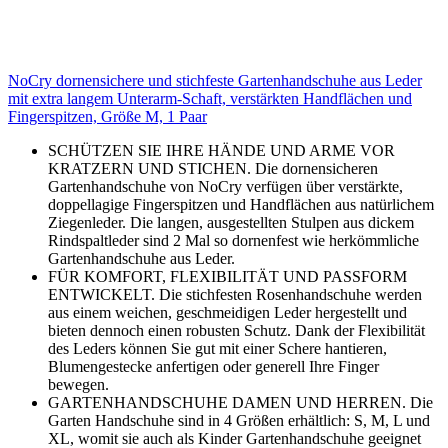
NoCry dornensichere und stichfeste Gartenhandschuhe aus Leder
mit extra langem Unterarm-Schaft, verstärkten Handflächen und
Fingerspitzen, Größe M, 1 Paar
SCHÜTZEN SIE IHRE HÄNDE UND ARME VOR
KRATZERN UND STICHEN. Die dornensicheren
Gartenhandschuhe von NoCry verfügen über verstärkte,
doppellagige Fingerspitzen und Handflächen aus natürlichem
Ziegenleder. Die langen, ausgestellten Stulpen aus dickem
Rindspaltleder sind 2 Mal so dornenfest wie herkömmliche
Gartenhandschuhe aus Leder.
FÜR KOMFORT, FLEXIBILITÄT UND PASSFORM
ENTWICKELT. Die stichfesten Rosenhandschuhe werden
aus einem weichen, geschmeidigen Leder hergestellt und
bieten dennoch einen robusten Schutz. Dank der Flexibilität
des Leders können Sie gut mit einer Schere hantieren,
Blumengestecke anfertigen oder generell Ihre Finger
bewegen.
GARTENHANDSCHUHE DAMEN UND HERREN. Die
Garten Handschuhe sind in 4 Größen erhältlich: S, M, L und
XL, womit sie auch als Kinder Gartenhandschuhe geeignet