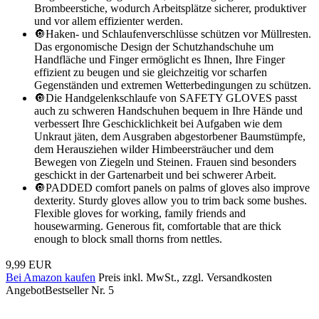
Brombeerstiche, wodurch Arbeitsplätze sicherer, produktiver
und vor allem effizienter werden.
🔘Haken- und Schlaufenverschlüsse schützen vor Müllresten.
Das ergonomische Design der Schutzhandschuhe um
Handfläche und Finger ermöglicht es Ihnen, Ihre Finger
effizient zu beugen und sie gleichzeitig vor scharfen
Gegenständen und extremen Wetterbedingungen zu schützen.
🔘Die Handgelenkschlaufe von SAFETY GLOVES passt
auch zu schweren Handschuhen bequem in Ihre Hände und
verbessert Ihre Geschicklichkeit bei Aufgaben wie dem
Unkraut jäten, dem Ausgraben abgestorbener Baumstümpfe,
dem Herausziehen wilder Himbeersträucher und dem
Bewegen von Ziegeln und Steinen. Frauen sind besonders
geschickt in der Gartenarbeit und bei schwerer Arbeit.
🔘PADDED comfort panels on palms of gloves also improve
dexterity. Sturdy gloves allow you to trim back some bushes.
Flexible gloves for working, family friends and
housewarming. Generous fit, comfortable that are thick
enough to block small thorns from nettles.
9,99 EUR
Bei Amazon kaufen
Preis inkl. MwSt., zzgl. Versandkosten
Angebot
Bestseller Nr. 5