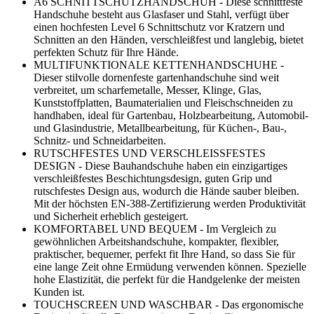
A6 SCHNITTSCHUTZHANDSCHUH - Diese schnittfeste
Handschuhe besteht aus Glasfaser und Stahl, verfügt über
einen hochfesten Level 6 Schnittschutz vor Kratzern und
Schnitten an den Händen, verschleißfest und langlebig, bietet
perfekten Schutz für Ihre Hände.
MULTIFUNKTIONALE KETTENHANDSCHUHE -
Dieser stilvolle dornenfeste gartenhandschuhe sind weit
verbreitet, um scharfemetalle, Messer, Klinge, Glas,
Kunststoffplatten, Baumaterialien und Fleischschneiden zu
handhaben, ideal für Gartenbau, Holzbearbeitung, Automobil-
und Glasindustrie, Metallbearbeitung, für Küchen-, Bau-,
Schnitz- und Schneidarbeiten.
RUTSCHFESTES UND VERSCHLEISSFESTES
DESIGN - Diese Bauhandschuhe haben ein einzigartiges
verschleißfestes Beschichtungsdesign, guten Grip und
rutschfestes Design aus, wodurch die Hände sauber bleiben.
Mit der höchsten EN-388-Zertifizierung werden Produktivität
und Sicherheit erheblich gesteigert.
KOMFORTABEL UND BEQUEM - Im Vergleich zu
gewöhnlichen Arbeitshandschuhe, kompakter, flexibler,
praktischer, bequemer, perfekt fit Ihre Hand, so dass Sie für
eine lange Zeit ohne Ermüdung verwenden können. Spezielle
hohe Elastizität, die perfekt für die Handgelenke der meisten
Kunden ist.
TOUCHSCREEN UND WASCHBAR - Das ergonomische