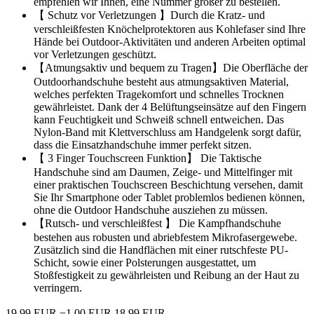
empfehlen wir Ihnen, eine Nummer größer zu bestellen.
【 Schutz vor Verletzungen 】Durch die Kratz- und
verschleißfesten Knöchelprotektoren aus Kohlefaser sind Ihre
Hände bei Outdoor-Aktivitäten und anderen Arbeiten optimal
vor Verletzungen geschützt.
【Atmungsaktiv und bequem zu Tragen】Die Oberfläche der
Outdoorhandschuhe besteht aus atmungsaktiven Material,
welches perfekten Tragekomfort und schnelles Trocknen
gewährleistet. Dank der 4 Belüftungseinsätze auf den Fingern
kann Feuchtigkeit und Schweiß schnell entweichen. Das
Nylon-Band mit Klettverschluss am Handgelenk sorgt dafür,
dass die Einsatzhandschuhe immer perfekt sitzen.
【 3 Finger Touchscreen Funktion】 Die Taktische
Handschuhe sind am Daumen, Zeige- und Mittelfinger mit
einer praktischen Touchscreen Beschichtung versehen, damit
Sie Ihr Smartphone oder Tablet problemlos bedienen können,
ohne die Outdoor Handschuhe ausziehen zu müssen.
【Rutsch- und verschleißfest 】 Die Kampfhandschuhe
bestehen aus robusten und abriebfestem Mikrofasergewebe.
Zusätzlich sind die Handflächen mit einer rutschfeste PU-
Schicht, sowie einer Polsterungen ausgestattet, um
Stoßfestigkeit zu gewährleisten und Reibung an der Haut zu
verringern.
19,99 EUR
−1,00 EUR
18,99 EUR