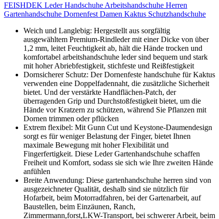
FEISHDEK Leder Handschuhe Arbeitshandschuhe Herren
Gartenhandschuhe Dornenfest Damen Kaktus Schutzhandschuhe
Weich und Langlebig: Hergestellt aus sorgfältig
ausgewähltem Premium-Rindleder mit einer Dicke von über
1,2 mm, leitet Feuchtigkeit ab, hält die Hände trocken und
komfortabel arbeitshandschuhe leder sind bequem und stark
mit hoher Abriebfestigkeit, stichfeste und Reißfestigkeit
Dornsicherer Schutz: Der Dornenfeste handschuhe für Kaktus
verwenden eine Doppelfadennaht, die zusätzliche Sicherheit
bietet. Und der verstärkte Handflächen-Patch, der
überragenden Grip und Durchstoßfestigkeit bietet, um die
Hände vor Kratzern zu schützen, während Sie Pflanzen mit
Dornen trimmen oder pflücken
Extrem flexibel: Mit Gunn Cut und Keystone-Daumendesign
sorgt es für weniger Belastung der Finger, bietet Ihnen
maximale Bewegung mit hoher Flexibilität und
Fingerfertigkeit. Diese Leder Gartenhandschuhe schaffen
Freiheit und Komfort, sodass sie sich wie Ihre zweiten Hände
anfühlen
Breite Anwendung: Diese gartenhandschuhe herren sind von
ausgezeichneter Qualität, deshalb sind sie nützlich für
Hofarbeit, beim Motorradfahren, bei der Gartenarbeit, auf
Baustellen, beim Einzäunen, Ranch,
Zimmermann,forst,LKW-Transport, bei schwerer Arbeit, beim