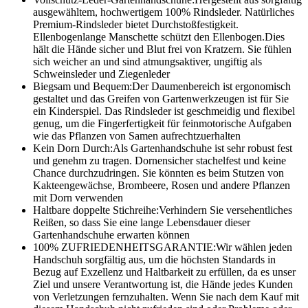
ausgewähltem, hochwertigem 100% Rindsleder. Natürliches
Premium-Rindsleder bietet Durchstoßfestigkeit.
Ellenbogenlange Manschette schützt den Ellenbogen.Dies
hält die Hände sicher und Blut frei von Kratzern. Sie fühlen
sich weicher an und sind atmungsaktiver, ungiftig als
Schweinsleder und Ziegenleder
Biegsam und Bequem:Der Daumenbereich ist ergonomisch
gestaltet und das Greifen von Gartenwerkzeugen ist für Sie
ein Kinderspiel. Das Rindsleder ist geschmeidig und flexibel
genug, um die Fingerfertigkeit für feinmotorische Aufgaben
wie das Pflanzen von Samen aufrechtzuerhalten
Kein Dorn Durch:Als Gartenhandschuhe ist sehr robust fest
und genehm zu tragen. Dornensicher stachelfest und keine
Chance durchzudringen. Sie könnten es beim Stutzen von
Kakteengewächse, Brombeere, Rosen und andere Pflanzen
mit Dorn verwenden
Haltbare doppelte Stichreihe:Verhindern Sie versehentliches
Reißen, so dass Sie eine lange Lebensdauer dieser
Gartenhandschuhe erwarten können
100% ZUFRIEDENHEITSGARANTIE:Wir wählen jeden
Handschuh sorgfältig aus, um die höchsten Standards in
Bezug auf Exzellenz und Haltbarkeit zu erfüllen, da es unser
Ziel und unsere Verantwortung ist, die Hände jedes Kunden
von Verletzungen fernzuhalten. Wenn Sie nach dem Kauf mit