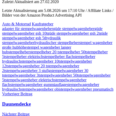
Zuletzt Aktualisiert am 27.02.2020
Letzte Aktualisierung am 5.08.2026 um 17:10 Uhr / Affiliate Links /
Bilder von der Amazon Product Advertising API
Auto & Motorrad
Kaufratgeber
adapter für stempelwagenheber
güde stempelwagenheber
güde
stempelwagenheber gsh 10t
güde stempelwagenheber gsh 2t
güde
stempelwagenheber gsh 5t
hydraulik
stempelwagenheber
hydraulischer stempelheber
stempel wagenheber
große hubhöhe
stempel wagenheber langer
hub
stempelheber
stempelheber 20 t
stempelheber 50t
stempelheber
5t
stempelheber elektrisch
stempelheber flach
stempelheber
hydraulisch
stempelwagenheber 10t
stempelwagenheber
12t
stempelwagenheber 20 t
stempelwagenheber
2t
stempelwagenheber 3 stufig
stempelwagenheber 30
t
stempelwagenheber 3t
stempelwagenheber 50t
stempelwagenheber
5t
stempelwagenheber elektrisch
stempelwagenheber
flach
stempelwagenheber gummiauflage
stempelwagenheber
hydraulisch
stempelwagenheber obi
stempelwagenheber pneumatisch
Beitragsnavigation
Vorheriger Beitrag
Daunendecke
Nächster Beitrag