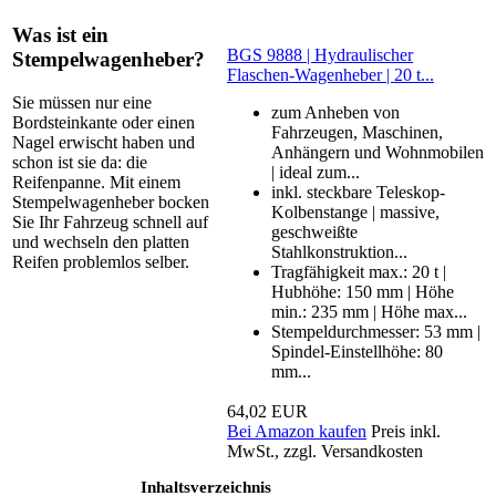
Was ist ein
BGS 9888 | Hydraulischer
Stempelwagenheber?
Flaschen-Wagenheber | 20 t...
Sie müssen nur eine
zum Anheben von
Bordsteinkante oder einen
Fahrzeugen, Maschinen,
Nagel erwischt haben und
Anhängern und Wohnmobilen
schon ist sie da: die
| ideal zum...
Reifenpanne. Mit einem
inkl. steckbare Teleskop-
Stempelwagenheber bocken
Kolbenstange | massive,
Sie Ihr Fahrzeug schnell auf
geschweißte
und wechseln den platten
Stahlkonstruktion...
Reifen problemlos selber.
Tragfähigkeit max.: 20 t |
Hubhöhe: 150 mm | Höhe
min.: 235 mm | Höhe max...
Stempeldurchmesser: 53 mm |
Spindel-Einstellhöhe: 80
mm...
64,02 EUR
Bei Amazon kaufen
Preis inkl.
MwSt., zzgl. Versandkosten
Inhaltsverzeichnis