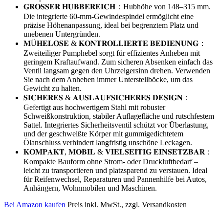
𝐆𝐑𝐎𝐒𝐒𝐄𝐑 𝐇𝐔𝐁𝐁𝐄𝐑𝐄𝐈𝐂𝐇：Hubhöhe von 148–315 mm.
Die integrierte 60-mm-Gewindespindel ermöglicht eine
präzise Höhenanpassung, ideal bei begrenztem Platz und
unebenen Untergründen.
𝐌Ü𝐇𝐄𝐋𝐎𝐒𝐄 & 𝐊𝐎𝐍𝐓𝐑𝐎𝐋𝐋𝐈𝐄𝐑𝐓𝐄 𝐁𝐄𝐃𝐈𝐄𝐍𝐔𝐍𝐆：
Zweiteiliger Pumphebel sorgt für effizientes Anheben mit
geringem Kraftaufwand. Zum sicheren Absenken einfach das
Ventil langsam gegen den Uhrzeigersinn drehen. Verwenden
Sie nach dem Anheben immer Unterstellböcke, um das
Gewicht zu halten.
𝐒𝐈𝐂𝐇𝐄𝐑𝐄𝐒 & 𝐀𝐔𝐒𝐋𝐀𝐔𝐅𝐒𝐈𝐂𝐇𝐄𝐑𝐄𝐒 𝐃𝐄𝐒𝐈𝐆𝐍：
Gefertigt aus hochwertigem Stahl mit robuster
Schweißkonstruktion, stabiler Auflagefläche und rutschfestem
Sattel. Integriertes Sicherheitsventil schützt vor Überlastung,
und der geschweißte Körper mit gummigedichtetem
Ölanschluss verhindert langfristig unschöne Leckagen.
𝐊𝐎𝐌𝐏𝐀𝐊𝐓, 𝐌𝐎𝐁𝐈𝐋 & 𝐕𝐈𝐄𝐋𝐒𝐄𝐈𝐓𝐈𝐆 𝐄𝐈𝐍𝐒𝐄𝐓𝐙𝐁𝐀𝐑：
Kompakte Bauform ohne Strom- oder Druckluftbedarf –
leicht zu transportieren und platzsparend zu verstauen. Ideal
für Reifenwechsel, Reparaturen und Pannenhilfe bei Autos,
Anhängern, Wohnmobilen und Maschinen.
Bei Amazon kaufen
Preis inkl. MwSt., zzgl. Versandkosten