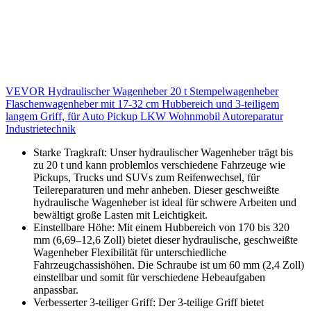
VEVOR Hydraulischer Wagenheber 20 t Stempelwagenheber
Flaschenwagenheber mit 17-32 cm Hubbereich und 3-teiligem
langem Griff, für Auto Pickup LKW Wohnmobil Autoreparatur
Industrietechnik
Starke Tragkraft: Unser hydraulischer Wagenheber trägt bis
zu 20 t und kann problemlos verschiedene Fahrzeuge wie
Pickups, Trucks und SUVs zum Reifenwechsel, für
Teilereparaturen und mehr anheben. Dieser geschweißte
hydraulische Wagenheber ist ideal für schwere Arbeiten und
bewältigt große Lasten mit Leichtigkeit.
Einstellbare Höhe: Mit einem Hubbereich von 170 bis 320
mm (6,69–12,6 Zoll) bietet dieser hydraulische, geschweißte
Wagenheber Flexibilität für unterschiedliche
Fahrzeugchassishöhen. Die Schraube ist um 60 mm (2,4 Zoll)
einstellbar und somit für verschiedene Hebeaufgaben
anpassbar.
Verbesserter 3-teiliger Griff: Der 3-teilige Griff bietet