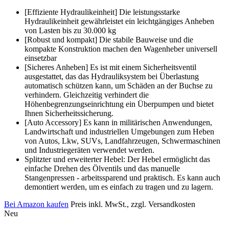
[Effiziente Hydraulikeinheit] Die leistungsstarke
Hydraulikeinheit gewährleistet ein leichtgängiges Anheben
von Lasten bis zu 30.000 kg
[Robust und kompakt] Die stabile Bauweise und die
kompakte Konstruktion machen den Wagenheber universell
einsetzbar
[Sicheres Anheben] Es ist mit einem Sicherheitsventil
ausgestattet, das das Hydrauliksystem bei Überlastung
automatisch schützen kann, um Schäden an der Buchse zu
verhindern. Gleichzeitig verhindert die
Höhenbegrenzungseinrichtung ein Überpumpen und bietet
Ihnen Sicherheitssicherung.
[Auto Accessory] Es kann in militärischen Anwendungen,
Landwirtschaft und industriellen Umgebungen zum Heben
von Autos, Lkw, SUVs, Landfahrzeugen, Schwermaschinen
und Industriegeräten verwendet werden.
Splitzter und erweiterter Hebel: Der Hebel ermöglicht das
einfache Drehen des Ölventils und das manuelle
Stangenpressen - arbeitssparend und praktisch. Es kann auch
demontiert werden, um es einfach zu tragen und zu lagern.
Bei Amazon kaufen
Preis inkl. MwSt., zzgl. Versandkosten
Neu