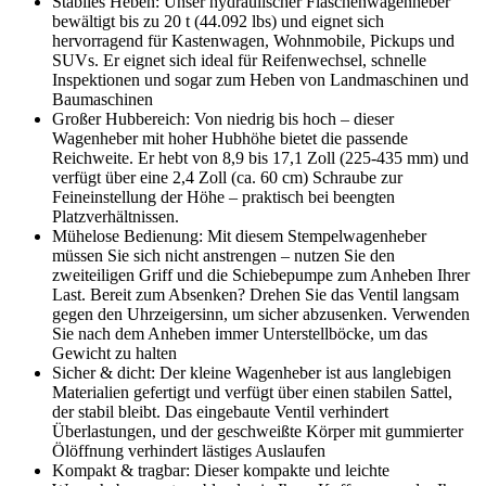
Stabiles Heben: Unser hydraulischer Flaschenwagenheber
bewältigt bis zu 20 t (44.092 lbs) und eignet sich
hervorragend für Kastenwagen, Wohnmobile, Pickups und
SUVs. Er eignet sich ideal für Reifenwechsel, schnelle
Inspektionen und sogar zum Heben von Landmaschinen und
Baumaschinen
Großer Hubbereich: Von niedrig bis hoch – dieser
Wagenheber mit hoher Hubhöhe bietet die passende
Reichweite. Er hebt von 8,9 bis 17,1 Zoll (225-435 mm) und
verfügt über eine 2,4 Zoll (ca. 60 cm) Schraube zur
Feineinstellung der Höhe – praktisch bei beengten
Platzverhältnissen.
Mühelose Bedienung: Mit diesem Stempelwagenheber
müssen Sie sich nicht anstrengen – nutzen Sie den
zweiteiligen Griff und die Schiebepumpe zum Anheben Ihrer
Last. Bereit zum Absenken? Drehen Sie das Ventil langsam
gegen den Uhrzeigersinn, um sicher abzusenken. Verwenden
Sie nach dem Anheben immer Unterstellböcke, um das
Gewicht zu halten
Sicher & dicht: Der kleine Wagenheber ist aus langlebigen
Materialien gefertigt und verfügt über einen stabilen Sattel,
der stabil bleibt. Das eingebaute Ventil verhindert
Überlastungen, und der geschweißte Körper mit gummierter
Ölöffnung verhindert lästiges Auslaufen
Kompakt & tragbar: Dieser kompakte und leichte