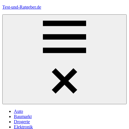
Zum
Test-und-Ratgeber.de
Inhalt
springen
Menü
Auto
Baumarkt
Drogerie
Elektronik