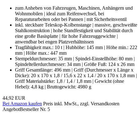
zum Anheben von Fahrzeugen, Maschinen, Anhängern und
Wohnmobilen | ideal zum Reifenwechsel, bei
Reparaturarbeiten oder bei Pannen | mit Sicherheitsventil
inkl. steckbare Teleskop-Kolbenstange | massive, geschweißte
Stahlkonstruktion | hohe Standfestigkeit und Stabilität durch
eine große Basisplatte | für hohe Fahrzeuggewichte |
anwendbar bei engen Platzverhältnissen
Tragfähigkeit max.: 10 t | Hubhöhe: 145 mm | Höhe min.: 222
mm | Höhe max.: 447 mm
Stempeldurchmesser: 35 mm | Spindel-Einstellhöhe: 80 mm |
Spindeltellerdurchmesser: 34 mm | Größe Fuß: 124 x 26 mm
Griff Gesamtlänge: 496 mm | Griff (Durchmesser x Länge x
Dicke): 20 x 170 x 1,8 / 15,6 x 22 x 1,4 / 20 x 170 x 1,8 mm |
Griff Materialstärke: 1,8 / 1,4 / 1,8 mm | Gewicht (ohne
Hebel): 4,8 kg | Bruttogewicht: 4980 g
44,92 EUR
Bei Amazon kaufen
Preis inkl. MwSt., zzgl. Versandkosten
Angebot
Bestseller Nr. 5