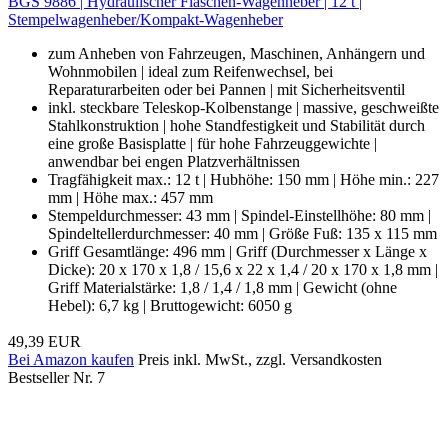
BGS 9886 | Hydraulischer Flaschen-Wagenheber | 12 t |
Stempelwagenheber/Kompakt-Wagenheber
zum Anheben von Fahrzeugen, Maschinen, Anhängern und
Wohnmobilen | ideal zum Reifenwechsel, bei
Reparaturarbeiten oder bei Pannen | mit Sicherheitsventil
inkl. steckbare Teleskop-Kolbenstange | massive, geschweißte
Stahlkonstruktion | hohe Standfestigkeit und Stabilität durch
eine große Basisplatte | für hohe Fahrzeuggewichte |
anwendbar bei engen Platzverhältnissen
Tragfähigkeit max.: 12 t | Hubhöhe: 150 mm | Höhe min.: 227
mm | Höhe max.: 457 mm
Stempeldurchmesser: 43 mm | Spindel-Einstellhöhe: 80 mm |
Spindeltellerdurchmesser: 40 mm | Größe Fuß: 135 x 115 mm
Griff Gesamtlänge: 496 mm | Griff (Durchmesser x Länge x
Dicke): 20 x 170 x 1,8 / 15,6 x 22 x 1,4 / 20 x 170 x 1,8 mm |
Griff Materialstärke: 1,8 / 1,4 / 1,8 mm | Gewicht (ohne
Hebel): 6,7 kg | Bruttogewicht: 6050 g
49,39 EUR
Bei Amazon kaufen
Preis inkl. MwSt., zzgl. Versandkosten
Bestseller Nr. 7