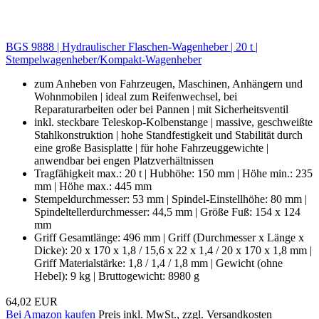
BGS 9888 | Hydraulischer Flaschen-Wagenheber | 20 t |
Stempelwagenheber/Kompakt-Wagenheber
zum Anheben von Fahrzeugen, Maschinen, Anhängern und
Wohnmobilen | ideal zum Reifenwechsel, bei
Reparaturarbeiten oder bei Pannen | mit Sicherheitsventil
inkl. steckbare Teleskop-Kolbenstange | massive, geschweißte
Stahlkonstruktion | hohe Standfestigkeit und Stabilität durch
eine große Basisplatte | für hohe Fahrzeuggewichte |
anwendbar bei engen Platzverhältnissen
Tragfähigkeit max.: 20 t | Hubhöhe: 150 mm | Höhe min.: 235
mm | Höhe max.: 445 mm
Stempeldurchmesser: 53 mm | Spindel-Einstellhöhe: 80 mm |
Spindeltellerdurchmesser: 44,5 mm | Größe Fuß: 154 x 124
mm
Griff Gesamtlänge: 496 mm | Griff (Durchmesser x Länge x
Dicke): 20 x 170 x 1,8 / 15,6 x 22 x 1,4 / 20 x 170 x 1,8 mm |
Griff Materialstärke: 1,8 / 1,4 / 1,8 mm | Gewicht (ohne
Hebel): 9 kg | Bruttogewicht: 8980 g
64,02 EUR
Bei Amazon kaufen
Preis inkl. MwSt., zzgl. Versandkosten