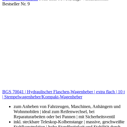
Bestseller Nr. 9
BGS 70041 | Hydraulischer Flaschen-Wagenheber | extra flach | 10 t
| Stempelwagenheber/Kompakt-Wagenheber
zum Anheben von Fahrzeugen, Maschinen, Anhängern und
Wohnmobilen | ideal zum Reifenwechsel, bei
Reparaturarbeiten oder bei Pannen | mit Sicherheitsventil
inkl. steckbare Teleskop-Kolbenstange | massive, geschweißte
Stahlkonstruktion | hohe Standfestigkeit und Stabilität durch