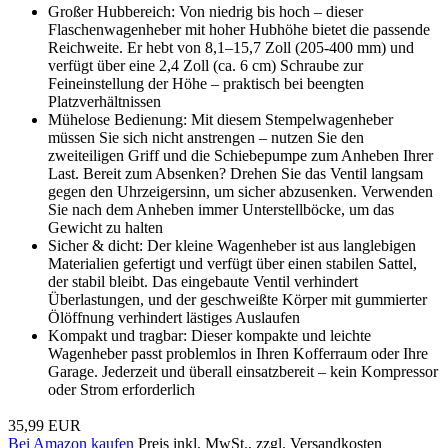
Großer Hubbereich: Von niedrig bis hoch – dieser
Flaschenwagenheber mit hoher Hubhöhe bietet die passende
Reichweite. Er hebt von 8,1–15,7 Zoll (205-400 mm) und
verfügt über eine 2,4 Zoll (ca. 6 cm) Schraube zur
Feineinstellung der Höhe – praktisch bei beengten
Platzverhältnissen
Mühelose Bedienung: Mit diesem Stempelwagenheber
müssen Sie sich nicht anstrengen – nutzen Sie den
zweiteiligen Griff und die Schiebepumpe zum Anheben Ihrer
Last. Bereit zum Absenken? Drehen Sie das Ventil langsam
gegen den Uhrzeigersinn, um sicher abzusenken. Verwenden
Sie nach dem Anheben immer Unterstellböcke, um das
Gewicht zu halten
Sicher & dicht: Der kleine Wagenheber ist aus langlebigen
Materialien gefertigt und verfügt über einen stabilen Sattel,
der stabil bleibt. Das eingebaute Ventil verhindert
Überlastungen, und der geschweißte Körper mit gummierter
Ölöffnung verhindert lästiges Auslaufen
Kompakt und tragbar: Dieser kompakte und leichte
Wagenheber passt problemlos in Ihren Kofferraum oder Ihre
Garage. Jederzeit und überall einsatzbereit – kein Kompressor
oder Strom erforderlich
35,99 EUR
Bei Amazon kaufen
Preis inkl. MwSt., zzgl. Versandkosten