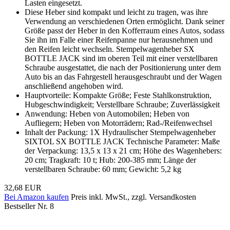
Lasten eingesetzt.
Diese Heber sind kompakt und leicht zu tragen, was ihre
Verwendung an verschiedenen Orten ermöglicht. Dank seiner
Größe passt der Heber in den Kofferraum eines Autos, sodass
Sie ihn im Falle einer Reifenpanne nur herausnehmen und
den Reifen leicht wechseln. Stempelwagenheber SX
BOTTLE JACK sind im oberen Teil mit einer verstellbaren
Schraube ausgestattet, die nach der Positionierung unter dem
Auto bis an das Fahrgestell herausgeschraubt und der Wagen
anschließend angehoben wird.
Hauptvorteile: Kompakte Größe; Feste Stahlkonstruktion,
Hubgeschwindigkeit; Verstellbare Schraube; Zuverlässigkeit
Anwendung: Heben von Automobilen; Heben von
Aufliegern; Heben von Motorrädern; Rad-/Reifenwechsel
Inhalt der Packung: 1X Hydraulischer Stempelwagenheber
SIXTOL SX BOTTLE JACK Technische Parameter: Maße
der Verpackung: 13,5 x 13 x 21 cm; Höhe des Wagenhebers:
20 cm; Tragkraft: 10 t; Hub: 200-385 mm; Länge der
verstellbaren Schraube: 60 mm; Gewicht: 5,2 kg
32,68 EUR
Bei Amazon kaufen
Preis inkl. MwSt., zzgl. Versandkosten
Bestseller Nr. 8