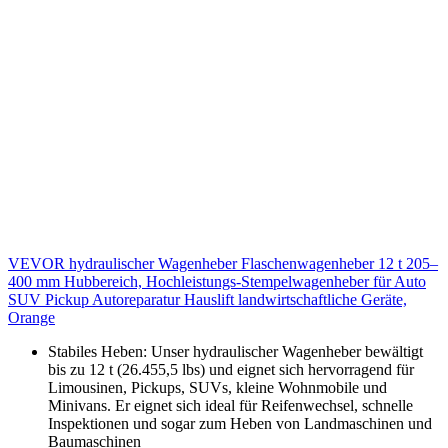
VEVOR hydraulischer Wagenheber Flaschenwagenheber 12 t 205–
400 mm Hubbereich, Hochleistungs-Stempelwagenheber für Auto
SUV Pickup Autoreparatur Hauslift landwirtschaftliche Geräte,
Orange
Stabiles Heben: Unser hydraulischer Wagenheber bewältigt
bis zu 12 t (26.455,5 lbs) und eignet sich hervorragend für
Limousinen, Pickups, SUVs, kleine Wohnmobile und
Minivans. Er eignet sich ideal für Reifenwechsel, schnelle
Inspektionen und sogar zum Heben von Landmaschinen und
Baumaschinen