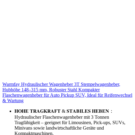
Warmfay Hydraulischer Wagenheber 3T Stempelwagenheber,
Hubhöhe 148–315 mm, Robuster Stahl Kompakter
Flaschenwagenheber für Auto Pickup SUV, Ideal für Reifenwechsel
& Wartung
𝐇𝐎𝐇𝐄 𝐓𝐑𝐀𝐆𝐊𝐑𝐀𝐅𝐓 & 𝐒𝐓𝐀𝐁𝐈𝐋𝐄𝐒 𝐇𝐄𝐁𝐄𝐍：
Hydraulischer Flaschenwagenheber mit 3 Tonnen
Tragfähigkeit – geeignet für Limousinen, Pick-ups, SUVs,
Minivans sowie landwirtschaftliche Geräte und
Kompaktmaschinen.