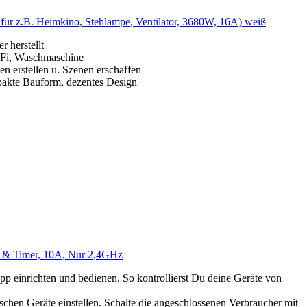
für z.B. Heimkino, Stehlampe, Ventilator, 3680W, 16A) weiß
 herstellt
HiFi, Waschmaschine
 erstellen u. Szenen erschaffen
pakte Bauform, dezentes Design
ng & Timer, 10A, Nur 2,4GHz
p einrichten und bedienen. So kontrollierst Du deine Geräte von
hen Geräte einstellen. Schalte die angeschlossenen Verbraucher mit