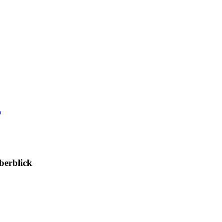
o
berblick