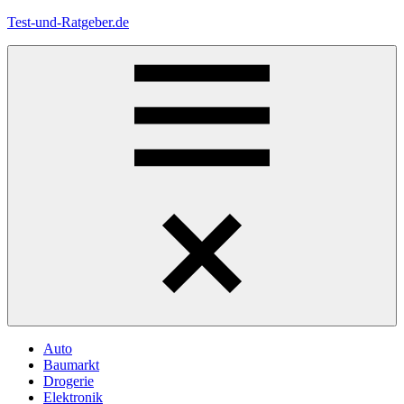
Zum
Test-und-Ratgeber.de
Inhalt
springen
Menü
Auto
Baumarkt
Drogerie
Elektronik