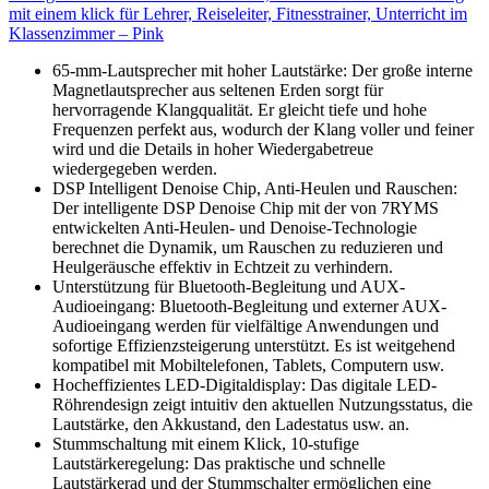
mit einem klick für Lehrer, Reiseleiter, Fitnesstrainer, Unterricht im
Klassenzimmer – Pink
65-mm-Lautsprecher mit hoher Lautstärke: Der große interne
Magnetlautsprecher aus seltenen Erden sorgt für
hervorragende Klangqualität. Er gleicht tiefe und hohe
Frequenzen perfekt aus, wodurch der Klang voller und feiner
wird und die Details in hoher Wiedergabetreue
wiedergegeben werden.
DSP Intelligent Denoise Chip, Anti-Heulen und Rauschen:
Der intelligente DSP Denoise Chip mit der von 7RYMS
entwickelten Anti-Heulen- und Denoise-Technologie
berechnet die Dynamik, um Rauschen zu reduzieren und
Heulgeräusche effektiv in Echtzeit zu verhindern.
Unterstützung für Bluetooth-Begleitung und AUX-
Audioeingang: Bluetooth-Begleitung und externer AUX-
Audioeingang werden für vielfältige Anwendungen und
sofortige Effizienzsteigerung unterstützt. Es ist weitgehend
kompatibel mit Mobiltelefonen, Tablets, Computern usw.
Hocheffizientes LED-Digitaldisplay: Das digitale LED-
Röhrendesign zeigt intuitiv den aktuellen Nutzungsstatus, die
Lautstärke, den Akkustand, den Ladestatus usw. an.
Stummschaltung mit einem Klick, 10-stufige
Lautstärkeregelung: Das praktische und schnelle
Lautstärkerad und der Stummschalter ermöglichen eine