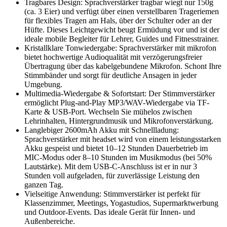
Tragbares Design: Sprachverstärker tragbar wiegt nur 150g
(ca. 3 Eier) und verfügt über einen verstellbaren Trageriemen
für flexibles Tragen am Hals, über der Schulter oder an der
Hüfte. Dieses Leichtgewicht beugt Ermüdung vor und ist der
ideale mobile Begleiter für Lehrer, Guides und Fitnesstrainer.
Kristallklare Tonwiedergabe: Sprachverstärker mit mikrofon
bietet hochwertige Audioqualität mit verzögerungsfreier
Übertragung über das kabelgebundene Mikrofon. Schont Ihre
Stimmbänder und sorgt für deutliche Ansagen in jeder
Umgebung.
Multimedia-Wiedergabe & Sofortstart: Der Stimmverstärker
ermöglicht Plug-and-Play MP3/WAV-Wiedergabe via TF-
Karte & USB-Port. Wechseln Sie mühelos zwischen
Lehrinhalten, Hintergrundmusik und Mikrofonverstärkung.
Langlebiger 2600mAh Akku mit Schnellladung:
Sprachverstärker mit headset wird von einem leistungsstarken
Akku gespeist und bietet 10–12 Stunden Dauerbetrieb im
MIC-Modus oder 8–10 Stunden im Musikmodus (bei 50%
Lautstärke). Mit dem USB-C-Anschluss ist er in nur 3
Stunden voll aufgeladen, für zuverlässige Leistung den
ganzen Tag.
Vielseitige Anwendung: Stimmverstärker ist perfekt für
Klassenzimmer, Meetings, Yogastudios, Supermarktwerbung
und Outdoor-Events. Das ideale Gerät für Innen- und
Außenbereiche.