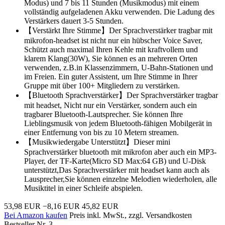
Modus) und 7 bis 11 Stunden (Musikmodus) mit einem
vollständig aufgeladenen Akku verwenden. Die Ladung des
Verstärkers dauert 3-5 Stunden.
【Verstärkt Ihre Stimme】Der Sprachverstärker tragbar mit
mikrofon-headset ist nicht nur ein hübscher Voice Saver,
Schützt auch maximal Ihren Kehle mit kraftvollem und
klarem Klang(30W), Sie können es an mehreren Orten
verwenden, z.B.in Klassenzimmern, U-Bahn-Stationen und
im Freien. Ein guter Assistent, um Ihre Stimme in Ihrer
Gruppe mit über 100+ Mitgliedern zu verstärken.
【Bluetooth Sprachverstärker】Der Sprachverstärker tragbar
mit headset, Nicht nur ein Verstärker, sondern auch ein
tragbarer Bluetooth-Lautsprecher. Sie können Ihre
Lieblingsmusik von jedem Bluetooth-fähigen Mobilgerät in
einer Entfernung von bis zu 10 Metern streamen.
【Musikwiedergabe Unterstützt】Dieser mini
Sprachverstärker bluetooth mit mikrofon aber auch ein MP3-
Player, der TF-Karte(Micro SD Max:64 GB) und U-Disk
unterstützt,Das Sprachverstärker mit headset kann auch als
Lausprecher,Sie können einzelne Melodien wiederholen, alle
Musiktitel in einer Schleife abspielen.
53,98 EUR
−8,16 EUR
45,82 EUR
Bei Amazon kaufen
Preis inkl. MwSt., zzgl. Versandkosten
Bestseller Nr. 3