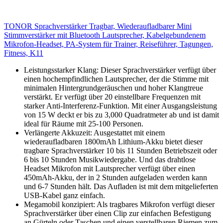
TONOR Sprachverstärker Tragbar, Wiederaufladbarer Mini
Stimmverstärker mit Bluetooth Lautsprecher, Kabelgebundenem
Mikrofon-Headset, PA-System für Trainer, Reiseführer, Tagungen,
Fitness, K11
Leistungsstarker Klang: Dieser Sprachverstärker verfügt über
einen hochempfindlichen Lautsprecher, der die Stimme mit
minimalen Hintergrundgeräuschen und hoher Klangtreue
verstärkt. Er verfügt über 20 einstellbare Frequenzen mit
starker Anti-Interferenz-Funktion. Mit einer Ausgangsleistung
von 15 W deckt er bis zu 3,000 Quadratmeter ab und ist damit
ideal für Räume mit 25-100 Personen.
Verlängerte Akkuzeit: Ausgestattet mit einem
wiederaufladbaren 1800mAh Lithium-Akku bietet dieser
tragbare Sprachverstärker 10 bis 11 Stunden Betriebszeit oder
6 bis 10 Stunden Musikwiedergabe. Und das drahtlose
Headset Mikrofon mit Lautsprecher verfügt über einen
450mAh-Akku, der in 2 Stunden aufgeladen werden kann
und 6-7 Stunden hält. Das Aufladen ist mit dem mitgelieferten
USB-Kabel ganz einfach.
Megamobil konzipiert: Als tragbares Mikrofon verfügt dieser
Sprachverstärker über einen Clip zur einfachen Befestigung
an Gürteln oder Taschen und einen verstellbaren Riemen zum