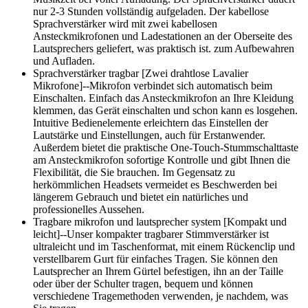
nur 2-3 Stunden vollständig aufgeladen. Der kabellose
Sprachverstärker wird mit zwei kabellosen
Ansteckmikrofonen und Ladestationen an der Oberseite des
Lautsprechers geliefert, was praktisch ist. zum Aufbewahren
und Aufladen.
Sprachverstärker tragbar [Zwei drahtlose Lavalier
Mikrofone]--Mikrofon verbindet sich automatisch beim
Einschalten. Einfach das Ansteckmikrofon an Ihre Kleidung
klemmen, das Gerät einschalten und schon kann es losgehen.
Intuitive Bedienelemente erleichtern das Einstellen der
Lautstärke und Einstellungen, auch für Erstanwender.
Außerdem bietet die praktische One-Touch-Stummschalttaste
am Ansteckmikrofon sofortige Kontrolle und gibt Ihnen die
Flexibilität, die Sie brauchen. Im Gegensatz zu
herkömmlichen Headsets vermeidet es Beschwerden bei
längerem Gebrauch und bietet ein natürliches und
professionelles Aussehen.
Tragbare mikrofon und lautsprecher system [Kompakt und
leicht]--Unser kompakter tragbarer Stimmverstärker ist
ultraleicht und im Taschenformat, mit einem Rückenclip und
verstellbarem Gurt für einfaches Tragen. Sie können den
Lautsprecher an Ihrem Gürtel befestigen, ihn an der Taille
oder über der Schulter tragen, bequem und können
verschiedene Tragemethoden verwenden, je nachdem, was