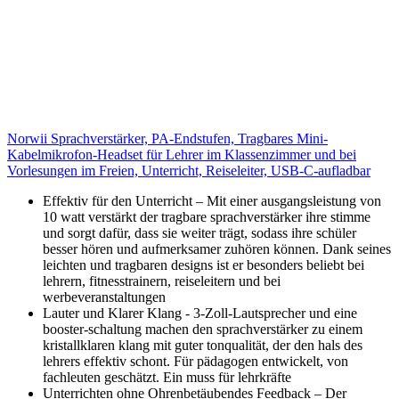
Norwii Sprachverstärker, PA-Endstufen, Tragbares Mini-
Kabelmikrofon-Headset für Lehrer im Klassenzimmer und bei
Vorlesungen im Freien, Unterricht, Reiseleiter, USB-C-aufladbar
Effektiv für den Unterricht – Mit einer ausgangsleistung von
10 watt verstärkt der tragbare sprachverstärker ihre stimme
und sorgt dafür, dass sie weiter trägt, sodass ihre schüler
besser hören und aufmerksamer zuhören können. Dank seines
leichten und tragbaren designs ist er besonders beliebt bei
lehrern, fitnesstrainern, reiseleitern und bei
werbeveranstaltungen
Lauter und Klarer Klang - 3-Zoll-Lautsprecher und eine
booster-schaltung machen den sprachverstärker zu einem
kristallklaren klang mit guter tonqualität, der den hals des
lehrers effektiv schont. Für pädagogen entwickelt, von
fachleuten geschätzt. Ein muss für lehrkräfte
Unterrichten ohne Ohrenbetäubendes Feedback – Der