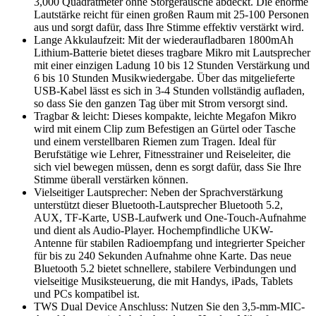
3,000 Quadratmeter ohne Störgeräusche abdeckt. Die enorme
Lautstärke reicht für einen großen Raum mit 25-100 Personen
aus und sorgt dafür, dass Ihre Stimme effektiv verstärkt wird.
Lange Akkulaufzeit: Mit der wiederaufladbaren 1800mAh
Lithium-Batterie bietet dieses tragbare Mikro mit Lautsprecher
mit einer einzigen Ladung 10 bis 12 Stunden Verstärkung und
6 bis 10 Stunden Musikwiedergabe. Über das mitgelieferte
USB-Kabel lässt es sich in 3-4 Stunden vollständig aufladen,
so dass Sie den ganzen Tag über mit Strom versorgt sind.
Tragbar & leicht: Dieses kompakte, leichte Megafon Mikro
wird mit einem Clip zum Befestigen an Gürtel oder Tasche
und einem verstellbaren Riemen zum Tragen. Ideal für
Berufstätige wie Lehrer, Fitnesstrainer und Reiseleiter, die
sich viel bewegen müssen, denn es sorgt dafür, dass Sie Ihre
Stimme überall verstärken können.
Vielseitiger Lautsprecher: Neben der Sprachverstärkung
unterstützt dieser Bluetooth-Lautsprecher Bluetooth 5.2,
AUX, TF-Karte, USB-Laufwerk und One-Touch-Aufnahme
und dient als Audio-Player. Hochempfindliche UKW-
Antenne für stabilen Radioempfang und integrierter Speicher
für bis zu 240 Sekunden Aufnahme ohne Karte. Das neue
Bluetooth 5.2 bietet schnellere, stabilere Verbindungen und
vielseitige Musiksteuerung, die mit Handys, iPads, Tablets
und PCs kompatibel ist.
TWS Dual Device Anschluss: Nutzen Sie den 3,5-mm-MIC-