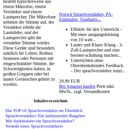
besteht typischerweise aus
einem Mikrofon, einem
Verstärker und einem
Norwii Sprachverstärker, PA-
Lautsprecher. Die Mikrofone
Endstufen, Tragbares...
nehmen die Stimme auf, der
Verstärker erhöht die
Effektiv für den Unterricht –
Lautstärke, und der
Mit einer ausgangsleistung
Lautsprecher gibt die
von 10 watt...
verstärkte Stimme wieder.
Lauter und Klarer Klang - 3-
Diese Geräte sind besonders
Zoll-Lautsprecher und eine
nützlich für Lehrer, Redner,
booster-schaltung machen...
Senioren oder Personen mit
Unterrichten ohne
eingeschränkter Stimme, die
Ohrenbetäubendes Feedback
Schwierigkeiten haben, in
– Der sprachverstärker nutzt...
großen Gruppen oder bei
lauten Geräuschen gehört zu
29,99 EUR
werden.
Bei Amazon kaufen
Preis inkl.
MwSt., zzgl. Versandkosten
Inhaltsverzeichnis
Die TOP 10 Sprachverstärker im Überblick
Sprachverstärker: Ein umfassender Ratgeber
Wie funktioniert ein Sprachverstärker?
Vorteile eines Sprachverstärkers