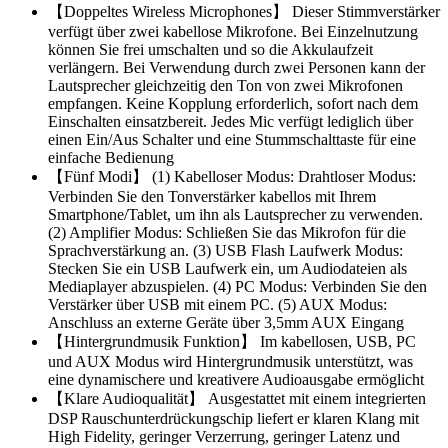
【Doppeltes Wireless Microphones】 Dieser Stimmverstärker
verfügt über zwei kabellose Mikrofone. Bei Einzelnutzung
können Sie frei umschalten und so die Akkulaufzeit
verlängern. Bei Verwendung durch zwei Personen kann der
Lautsprecher gleichzeitig den Ton von zwei Mikrofonen
empfangen. Keine Kopplung erforderlich, sofort nach dem
Einschalten einsatzbereit. Jedes Mic verfügt lediglich über
einen Ein/Aus Schalter und eine Stummschalttaste für eine
einfache Bedienung
【Fünf Modi】 (1) Kabelloser Modus: Drahtloser Modus:
Verbinden Sie den Tonverstärker kabellos mit Ihrem
Smartphone/Tablet, um ihn als Lautsprecher zu verwenden.
(2) Amplifier Modus: Schließen Sie das Mikrofon für die
Sprachverstärkung an. (3) USB Flash Laufwerk Modus:
Stecken Sie ein USB Laufwerk ein, um Audiodateien als
Mediaplayer abzuspielen. (4) PC Modus: Verbinden Sie den
Verstärker über USB mit einem PC. (5) AUX Modus:
Anschluss an externe Geräte über 3,5mm AUX Eingang
【Hintergrundmusik Funktion】 Im kabellosen, USB, PC
und AUX Modus wird Hintergrundmusik unterstützt, was
eine dynamischere und kreativere Audioausgabe ermöglicht
【Klare Audioqualität】 Ausgestattet mit einem integrierten
DSP Rauschunterdrückungschip liefert er klaren Klang mit
High Fidelity, geringer Verzerrung, geringer Latenz und