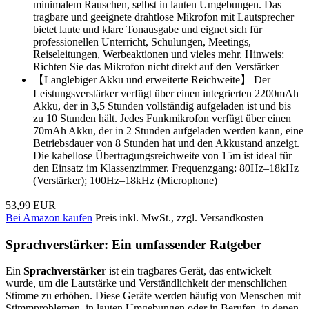
minimalem Rauschen, selbst in lauten Umgebungen. Das
tragbare und geeignete drahtlose Mikrofon mit Lautsprecher
bietet laute und klare Tonausgabe und eignet sich für
professionellen Unterricht, Schulungen, Meetings,
Reiseleitungen, Werbeaktionen und vieles mehr. Hinweis:
Richten Sie das Mikrofon nicht direkt auf den Verstärker
【Langlebiger Akku und erweiterte Reichweite】 Der
Leistungsverstärker verfügt über einen integrierten 2200mAh
Akku, der in 3,5 Stunden vollständig aufgeladen ist und bis
zu 10 Stunden hält. Jedes Funkmikrofon verfügt über einen
70mAh Akku, der in 2 Stunden aufgeladen werden kann, eine
Betriebsdauer von 8 Stunden hat und den Akkustand anzeigt.
Die kabellose Übertragungsreichweite von 15m ist ideal für
den Einsatz im Klassenzimmer. Frequenzgang: 80Hz–18kHz
(Verstärker); 100Hz–18kHz (Microphone)
53,99 EUR
Bei Amazon kaufen
Preis inkl. MwSt., zzgl. Versandkosten
Sprachverstärker: Ein umfassender Ratgeber
Ein
Sprachverstärker
ist ein tragbares Gerät, das entwickelt
wurde, um die Lautstärke und Verständlichkeit der menschlichen
Stimme zu erhöhen. Diese Geräte werden häufig von Menschen mit
Stimmproblemen, in lauten Umgebungen oder in Berufen, in denen