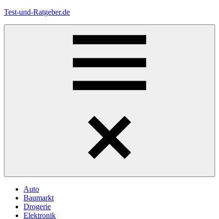
Zum
Test-und-Ratgeber.de
Inhalt
springen
Menü
Auto
Baumarkt
Drogerie
Elektronik