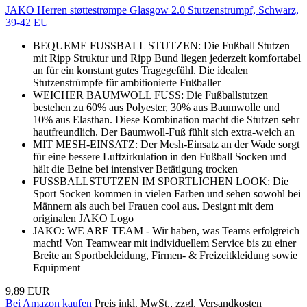
JAKO Herren støttestrømpe Glasgow 2.0 Stutzenstrumpf, Schwarz,
39-42 EU
BEQUEME FUSSBALL STUTZEN: Die Fußball Stutzen
mit Ripp Struktur und Ripp Bund liegen jederzeit komfortabel
an für ein konstant gutes Tragegefühl. Die idealen
Stutzenstrümpfe für ambitionierte Fußballer
WEICHER BAUMWOLL FUSS: Die Fußballstutzen
bestehen zu 60% aus Polyester, 30% aus Baumwolle und
10% aus Elasthan. Diese Kombination macht die Stutzen sehr
hautfreundlich. Der Baumwoll-Fuß fühlt sich extra-weich an
MIT MESH-EINSATZ: Der Mesh-Einsatz an der Wade sorgt
für eine bessere Luftzirkulation in den Fußball Socken und
hält die Beine bei intensiver Betätigung trocken
FUSSBALLSTUTZEN IM SPORTLICHEN LOOK: Die
Sport Socken kommen in vielen Farben und sehen sowohl bei
Männern als auch bei Frauen cool aus. Designt mit dem
originalen JAKO Logo
JAKO: WE ARE TEAM - Wir haben, was Teams erfolgreich
macht! Von Teamwear mit individuellem Service bis zu einer
Breite an Sportbekleidung, Firmen- & Freizeitkleidung sowie
Equipment
9,89 EUR
Bei Amazon kaufen
Preis inkl. MwSt., zzgl. Versandkosten