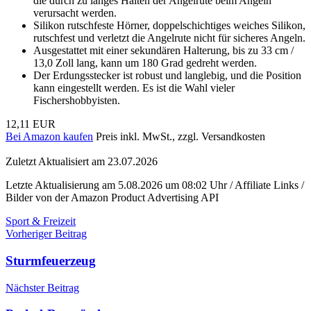
die durch zu langes Halten der Angelrute beim Angeln
verursacht werden.
Silikon rutschfeste Hörner, doppelschichtiges weiches Silikon,
rutschfest und verletzt die Angelrute nicht für sicheres Angeln.
Ausgestattet mit einer sekundären Halterung, bis zu 33 cm /
13,0 Zoll lang, kann um 180 Grad gedreht werden.
Der Erdungsstecker ist robust und langlebig, und die Position
kann eingestellt werden. Es ist die Wahl vieler
Fischershobbyisten.
12,11 EUR
Bei Amazon kaufen
Preis inkl. MwSt., zzgl. Versandkosten
Zuletzt Aktualisiert am 23.07.2026
Letzte Aktualisierung am 5.08.2026 um 08:02 Uhr / Affiliate Links /
Bilder von der Amazon Product Advertising API
Sport & Freizeit
Beitragsnavigation
Vorheriger Beitrag
Sturmfeuerzeug
Nächster Beitrag