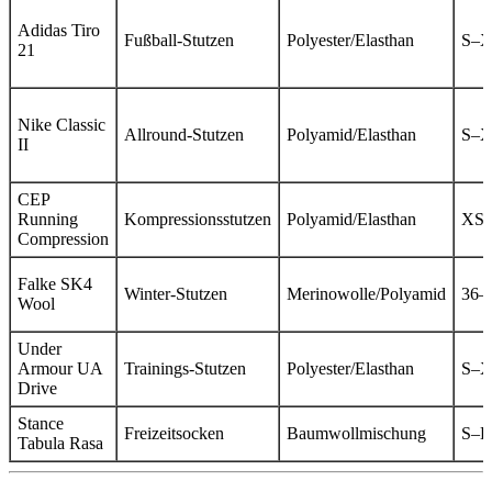
Adidas Tiro
Fußball-Stutzen
Polyester/Elasthan
S–
21
Nike Classic
Allround-Stutzen
Polyamid/Elasthan
S–
II
CEP
Running
Kompressionsstutzen
Polyamid/Elasthan
XS
Compression
Falke SK4
Winter-Stutzen
Merinowolle/Polyamid
36–
Wool
Under
Armour UA
Trainings-Stutzen
Polyester/Elasthan
S–
Drive
Stance
Freizeitsocken
Baumwollmischung
S–L
Tabula Rasa