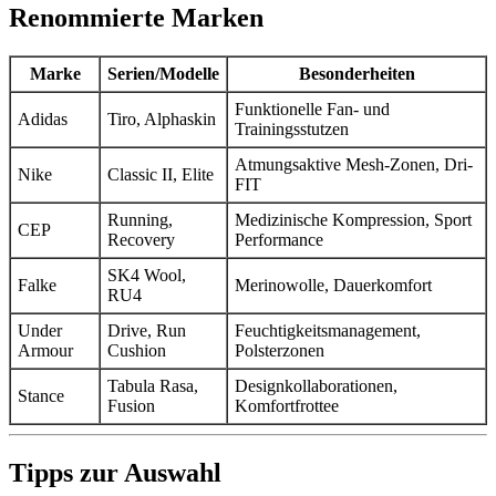
Renommierte Marken
Marke
Serien/Modelle
Besonderheiten
Funktionelle Fan- und
Adidas
Tiro, Alphaskin
Trainingsstutzen
Atmungsaktive Mesh-Zonen, Dri-
Nike
Classic II, Elite
FIT
Running,
Medizinische Kompression, Sport
CEP
Recovery
Performance
SK4 Wool,
Falke
Merinowolle, Dauerkomfort
RU4
Under
Drive, Run
Feuchtigkeitsmanagement,
Armour
Cushion
Polsterzonen
Tabula Rasa,
Designkollaborationen,
Stance
Fusion
Komfortfrottee
Tipps zur Auswahl