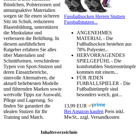
Bündchen, Polsterzonen und
atmungsaktive Materialien
sorgen sie für einen sicheren
Fussballsocken Herren Stutzen
Sitz im Schuh, reduzieren
Fussballstutzen...
Blasenbildung, unterstützen
die Muskulatur und
ANGENEHMES
verbessern die Belüftung. In
MATERIAL - Die
diesem ausführlichen
Fußballsocken bestehen aus
Ratgeber erfahren Sie alles
78% Polyester...
über Materialien und
HERVORRAGENDES
Schnittformen, verschiedene
SPIELGEFÜHL - Die
Typen von Sport-Stutzen und
komfortablen Stutzenstrümpfe
deren Einsatzbereiche,
kommen mit einem...
sinnvolle Alternativen, die
FÜR JEDEN
aktuell beliebtesten Modelle
FUßBALLSPIELER - Die
und führenden Marken sowie
Fußballstrümpfe sind
wertvolle Tipps zur Auswahl,
besonders weich, gut...
Pflege und Lagerung. So
finden Sie garantiert die
13,99 EUR
idealen Stutzen für Ihr
Bei Amazon kaufen
Preis inkl.
Training und Match.
MwSt., zzgl. Versandkosten
Inhaltsverzeichnis