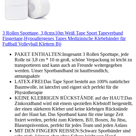
3 Rollen Sporttape, 3,8cmx10m Weiß Tape Sport Tapeverband
Fingertape,Hypoallergenes Tapes Medizinische Klebebänder für
Fußball Volleyball Klettern Bjj
PAKET ENTHALTEN:Insgesamt 3 Rollen Sporttape, jede
Rolle ist 3,8 cm * 10 m groß, schöne Verpackung ist leicht zu
transportieren und kann auch an Freunde weitergegeben
werden. Unser Sportbandband ist hautfreundlich,
atmungsaktiv
LATEX-FREI:Das Tape Sport besteht aus 100% natürlicher
Baumwolle, ist latexfrei und eignet sich perfekt für die
Physiotherapie
KEINE KLEBRIGEN RÜCKSTÄNDE auf der HAUT:Das
Zinkoxidband wird mit einem speziellen Klebstoff hergestellt,
der einen stärkeren Kleber und keine klebrigen Rückstände
auf der Haut hat. Das Sportband kann für eine lange Zeit
fixiert werden, perfekt zum Klettern, BJJ, Boxen, Jiu Jitsu,
Blasenprävention, perfekt für jedes Team und jeden Anlass
MIT DEN FINGERN REISSEN:Schwarz Sportbänder sind