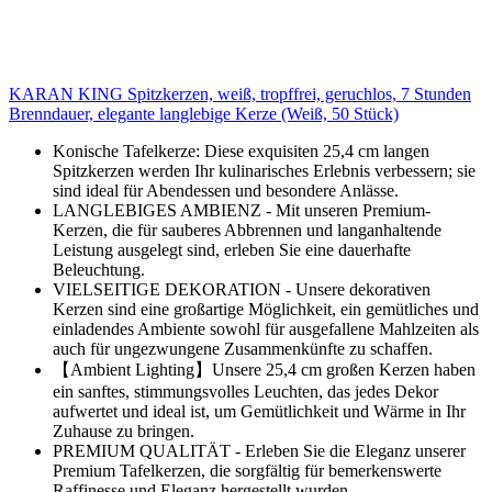
KARAN KING Spitzkerzen, weiß, tropffrei, geruchlos, 7 Stunden
Brenndauer, elegante langlebige Kerze (Weiß, 50 Stück)
Konische Tafelkerze: Diese exquisiten 25,4 cm langen
Spitzkerzen werden Ihr kulinarisches Erlebnis verbessern; sie
sind ideal für Abendessen und besondere Anlässe.
LANGLEBIGES AMBIENZ - Mit unseren Premium-
Kerzen, die für sauberes Abbrennen und langanhaltende
Leistung ausgelegt sind, erleben Sie eine dauerhafte
Beleuchtung.
VIELSEITIGE DEKORATION - Unsere dekorativen
Kerzen sind eine großartige Möglichkeit, ein gemütliches und
einladendes Ambiente sowohl für ausgefallene Mahlzeiten als
auch für ungezwungene Zusammenkünfte zu schaffen.
【Ambient Lighting】Unsere 25,4 cm großen Kerzen haben
ein sanftes, stimmungsvolles Leuchten, das jedes Dekor
aufwertet und ideal ist, um Gemütlichkeit und Wärme in Ihr
Zuhause zu bringen.
PREMIUM QUALITÄT - Erleben Sie die Eleganz unserer
Premium Tafelkerzen, die sorgfältig für bemerkenswerte
Raffinesse und Eleganz hergestellt wurden.