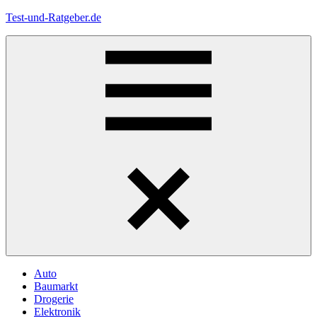
Zum
Test-und-Ratgeber.de
Inhalt
springen
Menü
Auto
Baumarkt
Drogerie
Elektronik