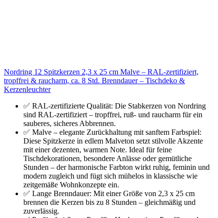
Nordring 12 Spitzkerzen 2,3 x 25 cm Malve – RAL-zertifiziert,
tropffrei & raucharm, ca. 8 Std. Brenndauer – Tischdeko &
Kerzenleuchter
✅ RAL-zertifizierte Qualität: Die Stabkerzen von Nordring
sind RAL-zertifiziert – tropffrei, ruß- und raucharm für ein
sauberes, sicheres Abbrennen.
✅ Malve – elegante Zurückhaltung mit sanftem Farbspiel:
Diese Spitzkerze in edlem Malveton setzt stilvolle Akzente
mit einer dezenten, warmen Note. Ideal für feine
Tischdekorationen, besondere Anlässe oder gemütliche
Stunden – der harmonische Farbton wirkt ruhig, feminin und
modern zugleich und fügt sich mühelos in klassische wie
zeitgemäße Wohnkonzepte ein.
✅ Lange Brenndauer: Mit einer Größe von 2,3 x 25 cm
brennen die Kerzen bis zu 8 Stunden – gleichmäßig und
zuverlässig.