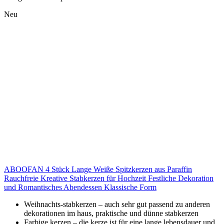
Neu
ABOOFAN 4 Stück Lange Weiße Spitzkerzen aus Paraffin
Rauchfreie Kreative Stabkerzen für Hochzeit Festliche Dekoration
und Romantisches Abendessen Klassische Form
Weihnachts-stabkerzen – auch sehr gut passend zu anderen
dekorationen im haus, praktische und dünne stabkerzen
Farbige kerzen – die kerze ist für eine lange lebensdauer und