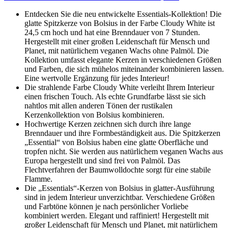
Entdecken Sie die neu entwickelte Essentials-Kollektion! Die
glatte Spitzkerze von Bolsius in der Farbe Cloudy White ist
24,5 cm hoch und hat eine Brenndauer von 7 Stunden.
Hergestellt mit einer großen Leidenschaft für Mensch und
Planet, mit natürlichem veganen Wachs ohne Palmöl. Die
Kollektion umfasst elegante Kerzen in verschiedenen Größen
und Farben, die sich mühelos miteinander kombinieren lassen.
Eine wertvolle Ergänzung für jedes Interieur!
Die strahlende Farbe Cloudy White verleiht Ihrem Interieur
einen frischen Touch. Als echte Grundfarbe lässt sie sich
nahtlos mit allen anderen Tönen der rustikalen
Kerzenkollektion von Bolsius kombinieren.
Hochwertige Kerzen zeichnen sich durch ihre lange
Brenndauer und ihre Formbeständigkeit aus. Die Spitzkerzen
„Essential“ von Bolsius haben eine glatte Oberfläche und
tropfen nicht. Sie werden aus natürlichem veganen Wachs aus
Europa hergestellt und sind frei von Palmöl. Das
Flechtverfahren der Baumwolldochte sorgt für eine stabile
Flamme.
Die „Essentials“-Kerzen von Bolsius in glatter-Ausführung
sind in jedem Interieur unverzichtbar. Verschiedene Größen
und Farbtöne können je nach persönlicher Vorliebe
kombiniert werden. Elegant und raffiniert! Hergestellt mit
großer Leidenschaft für Mensch und Planet, mit natürlichem