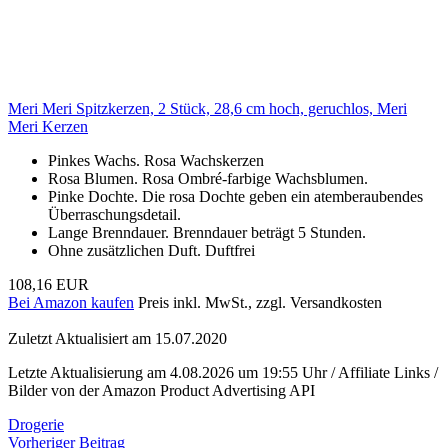
Meri Meri Spitzkerzen, 2 Stück, 28,6 cm hoch, geruchlos, Meri
Meri Kerzen
Pinkes Wachs. Rosa Wachskerzen
Rosa Blumen. Rosa Ombré-farbige Wachsblumen.
Pinke Dochte. Die rosa Dochte geben ein atemberaubendes
Überraschungsdetail.
Lange Brenndauer. Brenndauer beträgt 5 Stunden.
Ohne zusätzlichen Duft. Duftfrei
108,16 EUR
Bei Amazon kaufen
Preis inkl. MwSt., zzgl. Versandkosten
Zuletzt Aktualisiert am 15.07.2020
Letzte Aktualisierung am 4.08.2026 um 19:55 Uhr / Affiliate Links /
Bilder von der Amazon Product Advertising API
Drogerie
Beitragsnavigation
Vorheriger Beitrag