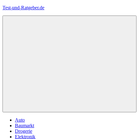
Zum
Test-und-Ratgeber.de
Inhalt
springen
Menü
Auto
Baumarkt
Drogerie
Elektronik