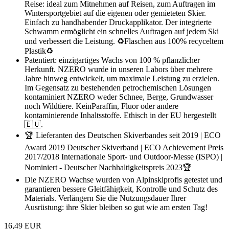
Reise: ideal zum Mitnehmen auf Reisen, zum Auftragen im
Wintersportgebiet auf die eigenen oder gemieteten Skier.
Einfach zu handhabender Druckapplikator. Der integrierte
Schwamm ermöglicht ein schnelles Auftragen auf jedem Ski
und verbessert die Leistung. ♻️Flaschen aus 100% recyceltem
Plastik♻️
Patentiert: einzigartiges Wachs von 100 % pflanzlicher
Herkunft. NZERO wurde in unseren Labors über mehrere
Jahre hinweg entwickelt, um maximale Leistung zu erzielen.
Im Gegensatz zu bestehenden petrochemischen Lösungen
kontaminiert NZERO weder Schnee, Berge, Grundwasser
noch Wildtiere. KeinParaffin, Fluor oder andere
kontaminierende Inhaltsstoffe. Ethisch in der EU hergestellt
🇪🇺.
🏆 Lieferanten des Deutschen Skiverbandes seit 2019 | ECO
Award 2019 Deutscher Skiverband | ECO Achievement Preis
2017/2018 Internationale Sport- und Outdoor-Messe (ISPO) |
Nominiert - Deutscher Nachhaltigkeitspreis 2023🏆
Die NZERO Wachse wurden von Alpinskiprofis getestet und
garantieren bessere Gleitfähigkeit, Kontrolle und Schutz des
Materials. Verlängern Sie die Nutzungsdauer Ihrer
Ausrüstung: ihre Skier bleiben so gut wie am ersten Tag!
16,49 EUR