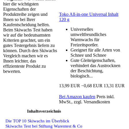
hier die wichtigsten
Eigenschaften der
Toko All-in-one Universal Inhalt
Produktreihe zeigen und
120 g
Ihnen so bei Ihrer
Kaufentscheidung helfen.
Universelles
Beim Skiwachs Test haben
umweltfreundliches
wir auf die bedeutsamsten
Warmwachs für
Kriterien geachtet, um ein
Freizeitsportler.
gutes Testergebnis liefern zu
Geeignet für alle Arten von
können. Durch den Skiwachs
Schnee und Schnee
Vergleich machen wir es
Gute Gleiteigenschaften,
Ihnen leichter, das
verhindert das Austrocknen
effizienteste Produkt zu
der Beschichtung,
bewerten.
biologisch...
13,99 EUR
−0,68 EUR
13,31 EUR
Bei Amazon kaufen
Preis inkl.
MwSt., zzgl. Versandkosten
Inhaltsverzeichnis
Die TOP 10 Skiwachs im Überblick
Skiwachs Test bei Stiftung Warentest & Co