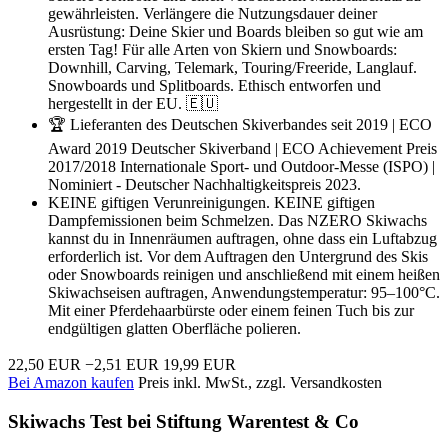
gewährleisten. Verlängere die Nutzungsdauer deiner
Ausrüstung: Deine Skier und Boards bleiben so gut wie am
ersten Tag! Für alle Arten von Skiern und Snowboards:
Downhill, Carving, Telemark, Touring/Freeride, Langlauf.
Snowboards und Splitboards. Ethisch entworfen und
hergestellt in der EU. 🇪🇺
🏆 Lieferanten des Deutschen Skiverbandes seit 2019 | ECO
Award 2019 Deutscher Skiverband | ECO Achievement Preis
2017/2018 Internationale Sport- und Outdoor-Messe (ISPO) |
Nominiert - Deutscher Nachhaltigkeitspreis 2023.
KEINE giftigen Verunreinigungen. KEINE giftigen
Dampfemissionen beim Schmelzen. Das NZERO Skiwachs
kannst du in Innenräumen auftragen, ohne dass ein Luftabzug
erforderlich ist. Vor dem Auftragen den Untergrund des Skis
oder Snowboards reinigen und anschließend mit einem heißen
Skiwachseisen auftragen, Anwendungstemperatur: 95–100°C.
Mit einer Pferdehaarbürste oder einem feinen Tuch bis zur
endgültigen glatten Oberfläche polieren.
22,50 EUR
−2,51 EUR
19,99 EUR
Bei Amazon kaufen
Preis inkl. MwSt., zzgl. Versandkosten
Skiwachs Test bei Stiftung Warentest & Co