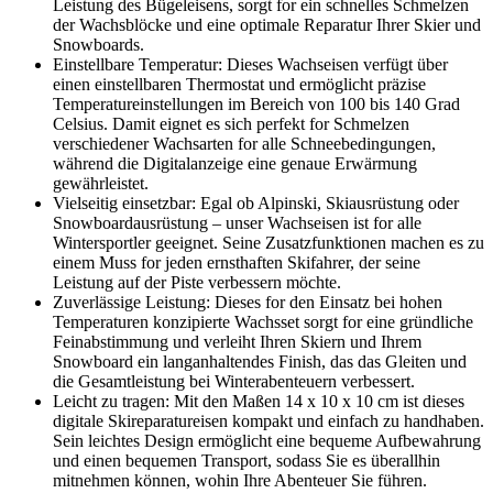
Leistung des Bügeleisens, sorgt for ein schnelles Schmelzen
der Wachsblöcke und eine optimale Reparatur Ihrer Skier und
Snowboards.
Einstellbare Temperatur: Dieses Wachseisen verfügt über
einen einstellbaren Thermostat und ermöglicht präzise
Temperatureinstellungen im Bereich von 100 bis 140 Grad
Celsius. Damit eignet es sich perfekt for Schmelzen
verschiedener Wachsarten for alle Schneebedingungen,
während die Digitalanzeige eine genaue Erwärmung
gewährleistet.
Vielseitig einsetzbar: Egal ob Alpinski, Skiausrüstung oder
Snowboardausrüstung – unser Wachseisen ist for alle
Wintersportler geeignet. Seine Zusatzfunktionen machen es zu
einem Muss for jeden ernsthaften Skifahrer, der seine
Leistung auf der Piste verbessern möchte.
Zuverlässige Leistung: Dieses for den Einsatz bei hohen
Temperaturen konzipierte Wachsset sorgt for eine gründliche
Feinabstimmung und verleiht Ihren Skiern und Ihrem
Snowboard ein langanhaltendes Finish, das das Gleiten und
die Gesamtleistung bei Winterabenteuern verbessert.
Leicht zu tragen: Mit den Maßen 14 x 10 x 10 cm ist dieses
digitale Skireparatureisen kompakt und einfach zu handhaben.
Sein leichtes Design ermöglicht eine bequeme Aufbewahrung
und einen bequemen Transport, sodass Sie es überallhin
mitnehmen können, wohin Ihre Abenteuer Sie führen.