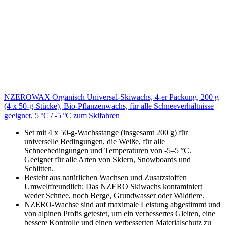
NZEROWAX Organisch Universal-Skiwachs, 4-er Packung, 200 g
(4 x 50-g-Stücke), Bio-Pflanzenwachs, für alle Schneeverhältnisse
geeignet, 5 ºC / -5 ºC zum Skifahren
Set mit 4 x 50-g-Wachsstange (insgesamt 200 g) für
universelle Bedingungen, die Weiße, für alle
Schneebedingungen und Temperaturen von -5–5 °C.
Geeignet für alle Arten von Skiern, Snowboards und
Schlitten.
Besteht aus natürlichen Wachsen und Zusatzstoffen
Umweltfreundlich: Das NZERO Skiwachs kontaminiert
weder Schnee, noch Berge, Grundwasser oder Wildtiere.
NZERO-Wachse sind auf maximale Leistung abgestimmt und
von alpinen Profis getestet, um ein verbessertes Gleiten, eine
bessere Kontrolle und einen verbesserten Materialschutz zu