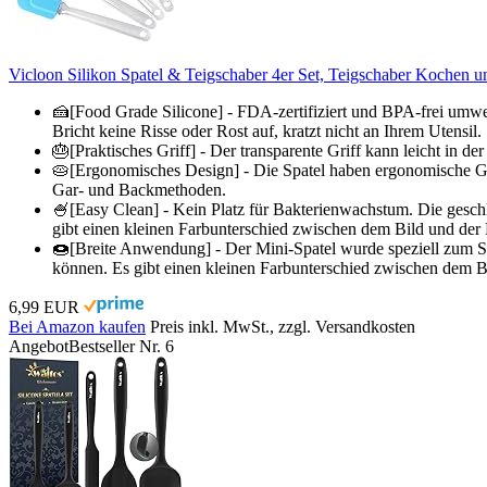
Vicloon Silikon Spatel & Teigschaber 4er Set, Teigschaber Kochen u
🍰[Food Grade Silicone] - FDA-zertifiziert und BPA-frei umwelt
Bricht keine Risse oder Rost auf, kratzt nicht an Ihrem Utensil.
🎂[Praktisches Griff] - Der transparente Griff kann leicht in 
🥧[Ergonomisches Design] - Die Spatel haben ergonomische Grif
Gar- und Backmethoden.
🍧[Easy Clean] - Kein Platz für Bakterienwachstum. Die geschl
gibt einen kleinen Farbunterschied zwischen dem Bild und der R
🍩[Breite Anwendung] - Der Mini-Spatel wurde speziell zum S
können. Es gibt einen kleinen Farbunterschied zwischen dem Bi
6,99 EUR
Bei Amazon kaufen
Preis inkl. MwSt., zzgl. Versandkosten
Angebot
Bestseller Nr. 6