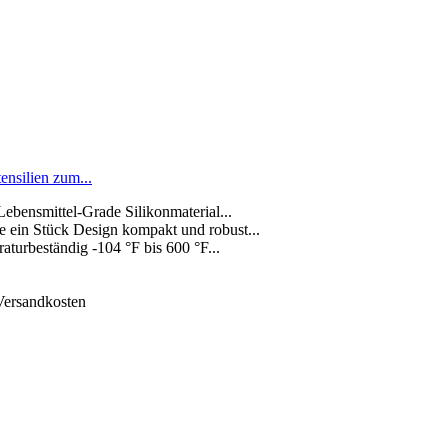
nsilien zum...
 Lebensmittel-Grade Silikonmaterial...
e ein Stück Design kompakt und robust...
aturbeständig -104 °F bis 600 °F...
 Versandkosten