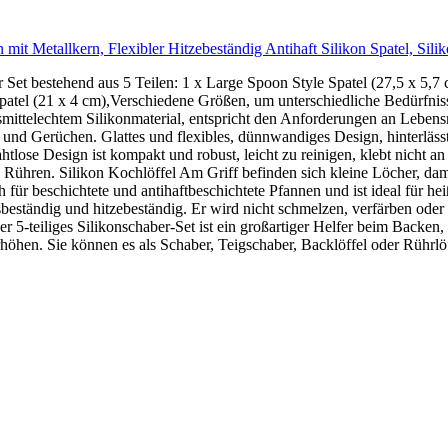
n mit Metallkern, Flexibler Hitzebeständig Antihaft Silikon Spatel, Si
Set bestehend aus 5 Teilen: 1 x Large Spoon Style Spatel (27,5 x 5,7 c
Spatel (21 x 4 cm),Verschiedene Größen, um unterschiedliche Bedürfniss
ensmittelechtem Silikonmaterial, entspricht den Anforderungen an Leben
i und Gerüchen. Glattes und flexibles, dünnwandiges Design, hinterläs
tlose Design ist kompakt und robust, leicht zu reinigen, klebt nicht an 
 Rühren. Silikon Kochlöffel Am Griff befinden sich kleine Löcher, dam
ch für beschichtete und antihaftbeschichtete Pfannen und ist ideal für
eständig und hitzebeständig. Er wird nicht schmelzen, verfärben oder
 5-teiliges Silikonschaber-Set ist ein großartiger Helfer beim Backen
zu erhöhen. Sie können es als Schaber, Teigschaber, Backlöffel oder Rü