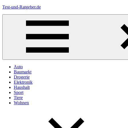
Zum
Test-und-Ratgeber.de
Inhalt
springen
Menü
Auto
Baumarkt
Drogerie
Elektronik
Haushalt
Sport
Tiere
Wohnen