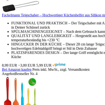
Fackelmann Teigschaber – Hochwertiger Küchenhelfer aus Silikon mit 
FUNKTIONAL UND PRAKTISCH – Der Teigschaber mit Antihaftei
in Deiner Schüssel zurück
SPÜLMASCHINENGEEIGNET – Nach dem Gebrauch kannst Du de
QUALITÄT UND LANGLEBIGKEIT – Hergestellt aus hochwertigem 
temperaturbeständig bis +230 °C
HINGUCKER IN DER KÜCHE – Dieser 28 cm lange Teigschaber i
hochwertigen Edelstahlgriff bringt er Stil in Dein Zuhause
PLATZSPARENDES DESIGN – Der lange Griff ermöglicht eine ei
Küche
8,99 EUR
−3,00 EUR
5,99 EUR
Bei Amazon kaufen
Preis inkl. MwSt., zzgl. Versandkosten
Angebot
Bestseller Nr. 4