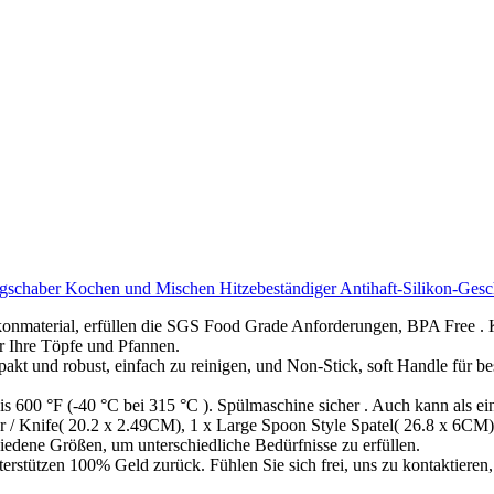
schaber Kochen und Mischen Hitzebeständiger Antihaft-Silikon-Geschi
likonmaterial, erfüllen die SGS Food Grade Anforderungen, BPA Free . 
r Ihre Töpfe und Pfannen.
akt und robust, einfach zu reinigen, und Non-Stick, soft Handle für 
s 600 °F (-40 °C bei 315 °C ). Spülmaschine sicher . Auch kann als ein
er / Knife( 20.2 x 2.49CM), 1 x Large Spoon Style Spatel( 26.8 x 6CM)
edene Größen, um unterschiedliche Bedürfnisse zu erfüllen.
terstützen 100% Geld zurück. Fühlen Sie sich frei, uns zu kontaktiere