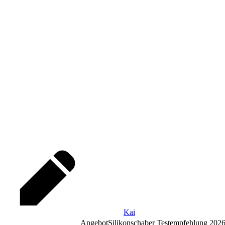
Kai
Angebot
Silikonschaber Testempfehlung 202