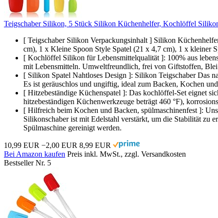
Teigschaber Silikon, 5 Stück Silikon Küchenhelfer, Kochlöffel Siliko
[ Teigschaber Silikon Verpackungsinhalt ] Silikon Küchenhelfer 
cm), 1 x Kleine Spoon Style Spatel (21 x 4,7 cm), 1 x kleiner 
[ Kochlöffel Silikon für Lebensmittelqualität ]: 100% aus leb
mit Lebensmitteln. Umweltfreundlich, frei von Giftstoffen, Ble
[ Silikon Spatel Nahtloses Design ]: Silikon Teigschaber Das nah
Es ist geräuschlos und ungiftig, ideal zum Backen, Kochen und
[ Hitzebeständige Küchenspatel ]: Das kochlöffel-Set eignet si
hitzebeständigen Küchenwerkzeuge beträgt 460 °F), korrosionsb
[ Hilfreich beim Kochen und Backen, spülmaschinenfest ]: Unser
Silikonschaber ist mit Edelstahl verstärkt, um die Stabilität 
Spülmaschine gereinigt werden.
10,99 EUR
−2,00 EUR
8,99 EUR
Bei Amazon kaufen
Preis inkl. MwSt., zzgl. Versandkosten
Bestseller Nr. 5