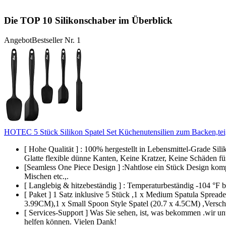
Die TOP 10 Silikonschaber im Überblick
Angebot
Bestseller Nr. 1
HOTEC 5 Stück Silikon Spatel Set Küchenutensilien zum Backen,teig
[ Hohe Qualität ] : 100% hergestellt in Lebensmittel-Grade Si
Glatte flexible dünne Kanten, Keine Kratzer, Keine Schäden fü
[Seamless One Piece Design ] :Nahtlose ein Stück Design komp
Mischen etc.,.
[ Langlebig & hitzebeständig ] : Temperaturbeständig -104 °F bi
[ Paket ] 1 Satz inklusive 5 Stück ,1 x Medium Spatula Spread
3.99CM),1 x Small Spoon Style Spatel (20.7 x 4.5CM) ,Verschi
[ Services-Support ] Was Sie sehen, ist, was bekommen .wir un
helfen können. Vielen Dank!