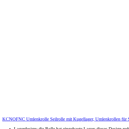
KCNOFNC Umlenkrolle Seilrolle mit Kugellager, Umlenkrollen für S
Lagerdesign: die Rolle hat eingebaute Lager; dieses Design red