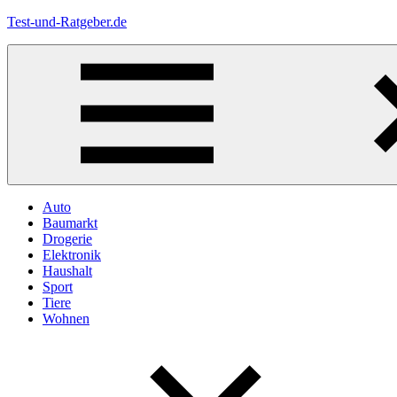
Zum
Test-und-Ratgeber.de
Inhalt
springen
Menü
Auto
Baumarkt
Drogerie
Elektronik
Haushalt
Sport
Tiere
Wohnen