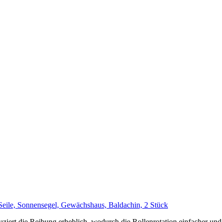
eile, Sonnensegel, Gewächshaus, Baldachin, 2 Stück
uziert die Reibung erheblich, wodurch die Rollenrotation einfacher und 