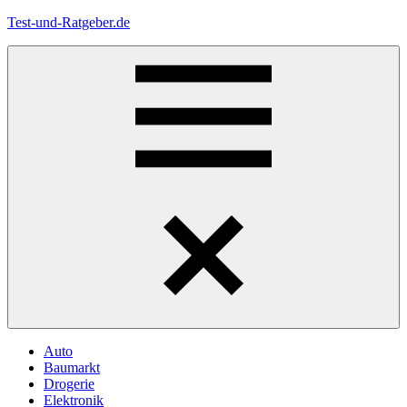
Zum
Test-und-Ratgeber.de
Inhalt
springen
Menü
Auto
Baumarkt
Drogerie
Elektronik