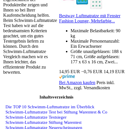
Produktreihe zeigen und
Ihnen so bei Ihrer
Kaufentscheidung helfen.
Bestway Luftmatratze mit Fenster
Beim Schwimm-Luftmatratze
Fashion Lounge, Mehrfarbig...
Test haben wir auf die
bedeutsamsten Kriterien
Maximale Belastbarkeit: 90
geachtet, um ein gutes
kg
Testergebnis liefern zu
Maximale Personenanzahl:
können. Durch den
Ein Erwachsener
Schwimm-Luftmatratze
Größe unaufgeblasen: 188 x
Vergleich machen wir es
71 cm, Größe aufgeblasen:
Ihnen leichter, das
177 x 63 x 16 cm, Zwei...
effizienteste Produkt zu
14,95 EUR
−0,76 EUR
14,19 EUR
bewerten.
Bei Amazon kaufen
Preis inkl.
MwSt., zzgl. Versandkosten
Inhaltsverzeichnis
Die TOP 10 Schwimm-Luftmatratze im Überblick
Schwimm-Luftmatratze Test bei Stiftung Warentest & Co
Schwimm-Luftmatratze Testsieger
Schwimm-Luftmatratze Stiftung Warentest
Schwimm-Luftmatratze Neuerscheinungen