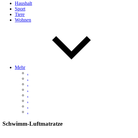
Haushalt
Sport
Tiere
Wohnen
Mehr
.
.
.
.
.
.
.
.
Schwimm-Luftmatratze