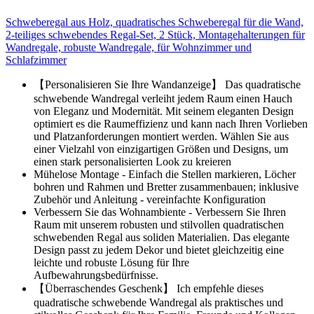
Schweberegal aus Holz, quadratisches Schweberegal für die Wand,
2-teiliges schwebendes Regal-Set, 2 Stück, Montagehalterungen für
Wandregale, robuste Wandregale, für Wohnzimmer und
Schlafzimmer
【Personalisieren Sie Ihre Wandanzeige】 Das quadratische
schwebende Wandregal verleiht jedem Raum einen Hauch
von Eleganz und Modernität. Mit seinem eleganten Design
optimiert es die Raumeffizienz und kann nach Ihren Vorlieben
und Platzanforderungen montiert werden. Wählen Sie aus
einer Vielzahl von einzigartigen Größen und Designs, um
einen stark personalisierten Look zu kreieren
Mühelose Montage - Einfach die Stellen markieren, Löcher
bohren und Rahmen und Bretter zusammenbauen; inklusive
Zubehör und Anleitung - vereinfachte Konfiguration
Verbessern Sie das Wohnambiente - Verbessern Sie Ihren
Raum mit unserem robusten und stilvollen quadratischen
schwebenden Regal aus soliden Materialien. Das elegante
Design passt zu jedem Dekor und bietet gleichzeitig eine
leichte und robuste Lösung für Ihre
Aufbewahrungsbedürfnisse.
【Überraschendes Geschenk】 Ich empfehle dieses
quadratische schwebende Wandregal als praktisches und