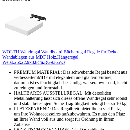
WOLTU Wandregal Wandboard Bücherregal Regale für Deko
Wandablagen aus MDF Holz,Hängeregal
Weiss,25x22.9x3.8cm,RG9365ws
PREMIUM MATERIAL: Das schwebende Regal besteht aus
verbessertemMDF mit elegantem und glattem Furnier,
dadurch ist es feuchtigkeitsbeständig, wasserabweisend, leicht
zu reinigen und formstabil
HALTBARES AUSSTELLREGAL: Mit dersoliden
Metallhalterung lässt sich dieses offene Wandregal sehr robust
und stabil befestigen. Seine Tragfähigkeit beträgt bis zu 10 kg
PLATZSPAREND: Das Regalbrett bietet Ihnen viel Platz,
um Ihre Wohnaccessoires aufzubewahren. Es nutzt den Platz
an Ihrer Wand voll aus und sorgt für Ordnung in Ihrem
Zuhause
PRAKTISCHES WANDREGAL: Das schlichte