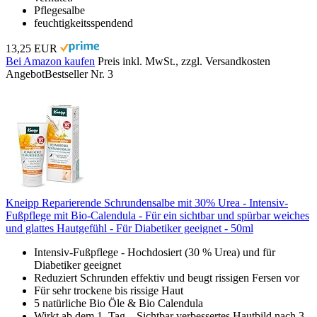
Pflegesalbe
feuchtigkeitsspendend
13,25 EUR
Bei Amazon kaufen
Preis inkl. MwSt., zzgl. Versandkosten
Angebot
Bestseller Nr. 3
Kneipp Reparierende Schrundensalbe mit 30% Urea - Intensiv-
Fußpflege mit Bio-Calendula - Für ein sichtbar und spürbar weiches
und glattes Hautgefühl - Für Diabetiker geeignet - 50ml
Intensiv-Fußpflege - Hochdosiert (30 % Urea) und für
Diabetiker geeignet
Reduziert Schrunden effektiv und beugt rissigen Fersen vor
Für sehr trockene bis rissige Haut
5 natürliche Bio Öle & Bio Calendula
Wirkt ab dem 1. Tag – Sichtbar verbessertes Hautbild nach 3