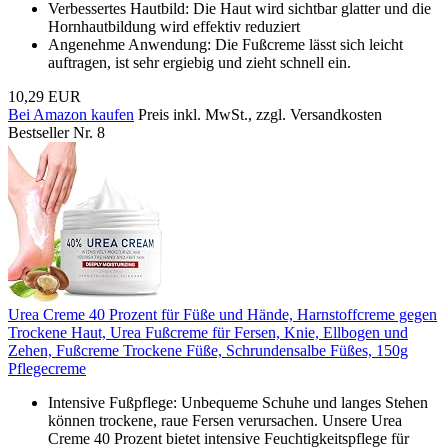
Verbessertes Hautbild: Die Haut wird sichtbar glatter und die
Hornhautbildung wird effektiv reduziert
Angenehme Anwendung: Die Fußcreme lässt sich leicht
auftragen, ist sehr ergiebig und zieht schnell ein.
10,29 EUR
Bei Amazon kaufen
Preis inkl. MwSt., zzgl. Versandkosten
Bestseller Nr. 8
Urea Creme 40 Prozent für Füße und Hände, Harnstoffcreme gegen
Trockene Haut, Urea Fußcreme für Fersen, Knie, Ellbogen und
Zehen, Fußcreme Trockene Füße, Schrundensalbe Füßes, 150g
Pflegecreme
Intensive Fußpflege: Unbequeme Schuhe und langes Stehen
können trockene, raue Fersen verursachen. Unsere Urea
Creme 40 Prozent bietet intensive Feuchtigkeitspflege für