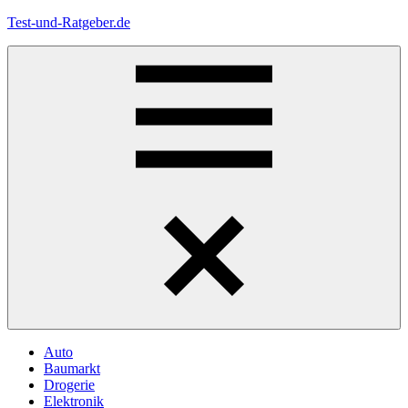
Zum
Test-und-Ratgeber.de
Inhalt
springen
Menü
Auto
Baumarkt
Drogerie
Elektronik