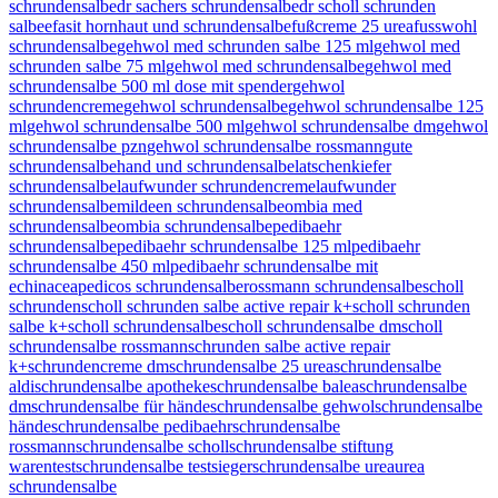
schrundensalbe
dr sachers schrundensalbe
dr scholl schrunden
salbe
efasit hornhaut und schrundensalbe
fußcreme 25 urea
fusswohl
schrundensalbe
gehwol med schrunden salbe 125 ml
gehwol med
schrunden salbe 75 ml
gehwol med schrundensalbe
gehwol med
schrundensalbe 500 ml dose mit spender
gehwol
schrundencreme
gehwol schrundensalbe
gehwol schrundensalbe 125
ml
gehwol schrundensalbe 500 ml
gehwol schrundensalbe dm
gehwol
schrundensalbe pzn
gehwol schrundensalbe rossmann
gute
schrundensalbe
hand und schrundensalbe
latschenkiefer
schrundensalbe
laufwunder schrundencreme
laufwunder
schrundensalbe
mildeen schrundensalbe
ombia med
schrundensalbe
ombia schrundensalbe
pedibaehr
schrundensalbe
pedibaehr schrundensalbe 125 ml
pedibaehr
schrundensalbe 450 ml
pedibaehr schrundensalbe mit
echinacea
pedicos schrundensalbe
rossmann schrundensalbe
scholl
schrunden
scholl schrunden salbe active repair k+
scholl schrunden
salbe k+
scholl schrundensalbe
scholl schrundensalbe dm
scholl
schrundensalbe rossmann
schrunden salbe active repair
k+
schrundencreme dm
schrundensalbe 25 urea
schrundensalbe
aldi
schrundensalbe apotheke
schrundensalbe balea
schrundensalbe
dm
schrundensalbe für hände
schrundensalbe gehwol
schrundensalbe
hände
schrundensalbe pedibaehr
schrundensalbe
rossmann
schrundensalbe scholl
schrundensalbe stiftung
warentest
schrundensalbe testsieger
schrundensalbe urea
urea
schrundensalbe