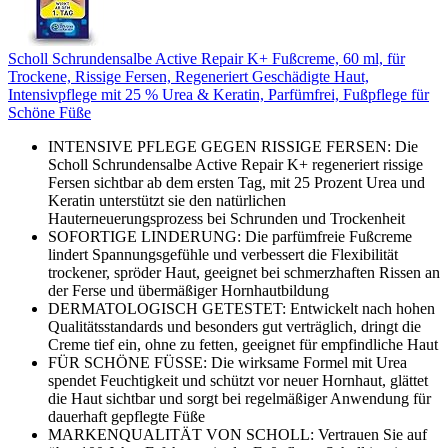
Scholl Schrundensalbe Active Repair K+ Fußcreme, 60 ml, für
Trockene, Rissige Fersen, Regeneriert Geschädigte Haut,
Intensivpflege mit 25 % Urea & Keratin, Parfümfrei, Fußpflege für
Schöne Füße
INTENSIVE PFLEGE GEGEN RISSIGE FERSEN: Die
Scholl Schrundensalbe Active Repair K+ regeneriert rissige
Fersen sichtbar ab dem ersten Tag, mit 25 Prozent Urea und
Keratin unterstützt sie den natürlichen
Hauterneuerungsprozess bei Schrunden und Trockenheit
SOFORTIGE LINDERUNG: Die parfümfreie Fußcreme
lindert Spannungsgefühle und verbessert die Flexibilität
trockener, spröder Haut, geeignet bei schmerzhaften Rissen an
der Ferse und übermäßiger Hornhautbildung
DERMATOLOGISCH GETESTET: Entwickelt nach hohen
Qualitätsstandards und besonders gut verträglich, dringt die
Creme tief ein, ohne zu fetten, geeignet für empfindliche Haut
FÜR SCHÖNE FÜSSE: Die wirksame Formel mit Urea
spendet Feuchtigkeit und schützt vor neuer Hornhaut, glättet
die Haut sichtbar und sorgt bei regelmäßiger Anwendung für
dauerhaft gepflegte Füße
MARKENQUALITÄT VON SCHOLL: Vertrauen Sie auf