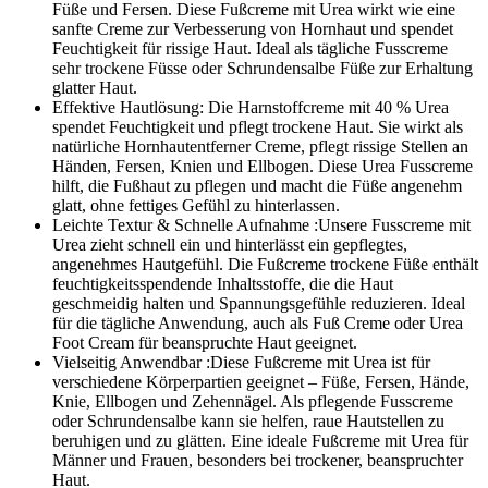
Füße und Fersen. Diese Fußcreme mit Urea wirkt wie eine
sanfte Creme zur Verbesserung von Hornhaut und spendet
Feuchtigkeit für rissige Haut. Ideal als tägliche Fusscreme
sehr trockene Füsse oder Schrundensalbe Füße zur Erhaltung
glatter Haut.
Effektive Hautlösung: Die Harnstoffcreme mit 40 % Urea
spendet Feuchtigkeit und pflegt trockene Haut. Sie wirkt als
natürliche Hornhautentferner Creme, pflegt rissige Stellen an
Händen, Fersen, Knien und Ellbogen. Diese Urea Fusscreme
hilft, die Fußhaut zu pflegen und macht die Füße angenehm
glatt, ohne fettiges Gefühl zu hinterlassen.
Leichte Textur & Schnelle Aufnahme :Unsere Fusscreme mit
Urea zieht schnell ein und hinterlässt ein gepflegtes,
angenehmes Hautgefühl. Die Fußcreme trockene Füße enthält
feuchtigkeitsspendende Inhaltsstoffe, die die Haut
geschmeidig halten und Spannungsgefühle reduzieren. Ideal
für die tägliche Anwendung, auch als Fuß Creme oder Urea
Foot Cream für beanspruchte Haut geeignet.
Vielseitig Anwendbar :Diese Fußcreme mit Urea ist für
verschiedene Körperpartien geeignet – Füße, Fersen, Hände,
Knie, Ellbogen und Zehennägel. Als pflegende Fusscreme
oder Schrundensalbe kann sie helfen, raue Hautstellen zu
beruhigen und zu glätten. Eine ideale Fußcreme mit Urea für
Männer und Frauen, besonders bei trockener, beanspruchter
Haut.