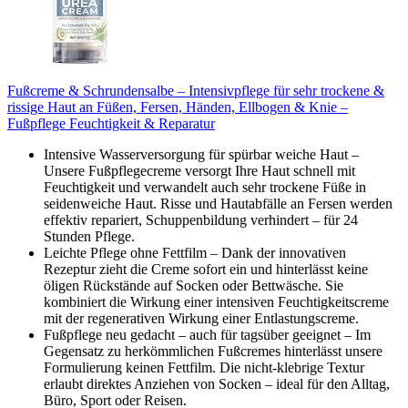
Fußcreme & Schrundensalbe – Intensivpflege für sehr trockene &
rissige Haut an Füßen, Fersen, Händen, Ellbogen & Knie –
Fußpflege Feuchtigkeit & Reparatur
Intensive Wasserversorgung für spürbar weiche Haut –
Unsere Fußpflege­creme versorgt Ihre Haut schnell mit
Feuchtigkeit und verwandelt auch sehr trockene Füße in
seidenweiche Haut. Risse und Hautabfälle an Fersen werden
effektiv repariert, Schuppenbildung verhindert – für 24
Stunden Pflege.
Leichte Pflege ohne Fettfilm – Dank der innovativen
Rezeptur zieht die Creme sofort ein und hinterlässt keine
öligen Rückstände auf Socken oder Bettwäsche. Sie
kombiniert die Wirkung einer intensiven Feuchtigkeitscreme
mit der regenerativen Wirkung einer Entlastungscreme.
Fußpflege neu gedacht – auch für tagsüber geeignet – Im
Gegensatz zu herkömmlichen Fußcremes hinterlässt unsere
Formulierung keinen Fettfilm. Die nicht-klebrige Textur
erlaubt direktes Anziehen von Socken – ideal für den Alltag,
Büro, Sport oder Reisen.