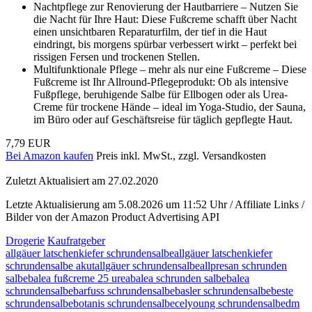
Nachtpflege zur Renovierung der Hautbarriere – Nutzen Sie
die Nacht für Ihre Haut: Diese Fußcreme schafft über Nacht
einen unsichtbaren Reparaturfilm, der tief in die Haut
eindringt, bis morgens spürbar verbessert wirkt – perfekt bei
rissigen Fersen und trockenen Stellen.
Multifunktionale Pflege – mehr als nur eine Fußcreme – Diese
Fußcreme ist Ihr Allround-Pflegeprodukt: Ob als intensive
Fußpflege, beruhigende Salbe für Ellbogen oder als Urea-
Creme für trockene Hände – ideal im Yoga-Studio, der Sauna,
im Büro oder auf Geschäftsreise für täglich gepflegte Haut.
7,79 EUR
Bei Amazon kaufen
Preis inkl. MwSt., zzgl. Versandkosten
Zuletzt Aktualisiert am 27.02.2020
Letzte Aktualisierung am 5.08.2026 um 11:52 Uhr / Affiliate Links /
Bilder von der Amazon Product Advertising API
Drogerie
Kaufratgeber
allgäuer latschenkiefer schrundensalbe
allgäuer latschenkiefer
schrundensalbe akut
allgäuer schrundensalbe
allpresan schrunden
salbe
balea fußcreme 25 urea
balea schrunden salbe
balea
schrundensalbe
barfuss schrundensalbe
basler schrundensalbe
beste
schrundensalbe
botanis schrundensalbe
celyoung schrundensalbe
dm