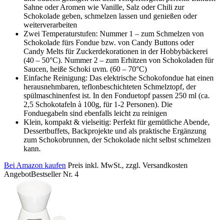
Sahne oder Aromen wie Vanille, Salz oder Chili zur
Schokolade geben, schmelzen lassen und genießen oder
weiterverarbeiten
Zwei Temperaturstufen: Nummer 1 – zum Schmelzen von
Schokolade fürs Fondue bzw. von Candy Buttons oder
Candy Melts für Zuckerdekorationen in der Hobbybäckerei
(40 – 50°C). Nummer 2 – zum Erhitzen von Schokoladen für
Saucen, heiße Schoki uvm. (60 – 70°C)
Einfache Reinigung: Das elektrische Schokofondue hat einen
herausnehmbaren, teflonbeschichteten Schmelztopf, der
spülmaschinenfest ist. In den Fonduetopf passen 250 ml (ca.
2,5 Schokotafeln à 100g, für 1-2 Personen). Die
Fonduegabeln sind ebenfalls leicht zu reinigen
Klein, kompakt & vielseitig: Perfekt für gemütliche Abende,
Dessertbuffets, Backprojekte und als praktische Ergänzung
zum Schokobrunnen, der Schokolade nicht selbst schmelzen
kann.
Bei Amazon kaufen
Preis inkl. MwSt., zzgl. Versandkosten
Angebot
Bestseller Nr. 4