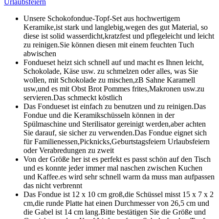
Urlaubsfeiern
Unsere Schokofondue-Topf-Set aus hochwertigem
Keramike,ist stark und langlebig,wegen des gut Material, so
diese ist solid wasserdicht,kratzfest und pflegeleicht und leicht
zu reinigen.Sie können diesen mit einem feuchten Tuch
abwischen
Fondueset heizt sich schnell auf und macht es Ihnen leicht,
Schokolade, Käse usw. zu schmelzen oder alles, was Sie
wollen, mit Schokolade zu mischen,zB Sahne Karamell
usw,und es mit Obst Brot Pommes frites,Makronen usw.zu
servieren.Das schmeckt köstlich
Das Fondueset ist einfach zu benutzen und zu reinigen.Das
Fondue und die Keramikschüsseln können in der
Spülmaschine und Sterilisator gereinigt werden,aber achten
Sie darauf, sie sicher zu verwenden.Das Fondue eignet sich
für Familienessen,Picknicks,Geburtstagsfeiern Urlaubsfeiern
oder Verabredungen zu zweit
Von der Größe her ist es perfekt es passt schön auf den Tisch
und es konnte jeder immer mal naschen zwischen Kuchen
und Kaffee.es wird sehr schnell warm da muss man aufpassen
das nicht verbrennt
Das Fondue ist 12 x 10 cm groß,die Schüssel misst 15 x 7 x 2
cm,die runde Platte hat einen Durchmesser von 26,5 cm und
die Gabel ist 14 cm lang.Bitte bestätigen Sie die Größe und