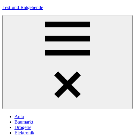
Zum
Test-und-Ratgeber.de
Inhalt
springen
Menü
Auto
Baumarkt
Drogerie
Elektronik