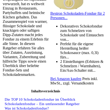
verwurzelt, hat es weltweit
Einzug in Restaurants,
Partybuffets und heimische
Bestron Schokoladen-Fondue für 2
Küchen gehalten. Das
Personen...
Zusammenspiel von warmer,
flüssiger Schokolade und
Dekoratives Schokofondue
knackigen oder saftigen
zum Schmelzen von
Dipp‑Zutaten macht jedes
Schokolade und Eintauchen
Fondue zu einem Erlebnis für
von...
alle Sinne. In diesem
Perfekt für die eigene
Ratgeber erfahren Sie alles
Herstellung heißer
über Zutaten, Ausrüstung,
Schokosauce (max. 0,3l)
Varianten, Zubereitung und
fürs...
hilfreiche Tipps sowie einen
2 Einstellungen (Erhitzen &
Überblick über beliebte
Schmelzen / Warmhalten),
Fondue‑Sets und
Ein/Aus-Schalter mit...
Schokoladenmarken.
Bei Amazon kaufen
Preis inkl.
MwSt., zzgl. Versandkosten
Inhaltsverzeichnis
Die TOP 10 Schokoladenfondue im Überblick
Schokoladenfondue – Ein umfassender Ratgeber
Was ist Schokoladenfondue?