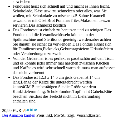
abwischen
Fondueset heizt sich schnell auf und macht es Ihnen leicht,
Schokolade, Käse usw. zu schmelzen oder alles, was Sie
wollen, mit Schokolade zu mischen,zB Sahne Karamell
usw,und es mit Obst Brot Pommes frites,Makronen usw.zu
servieren.Das schmeckt köstlich
Das Fondueset ist einfach zu benutzen und zu reinigen.Das
Fondue und die Keramikschüsseln können in der
Spülmaschine und Sterilisator gereinigt werden,aber achten
Sie darauf, sie sicher zu verwenden.Das Fondue eignet sich
für Familienessen,Picknicks,Geburtstagsfeiern Urlaubsfeiern
oder Verabredungen zu zweit
Von der Größe her ist es perfekt es passt schön auf den Tisch
und es konnte jeder immer mal naschen zwischen Kuchen
und Kaffee.es wird sehr schnell warm da muss man aufpassen
das nicht verbrennt
Das Fondue ist 12,3 x 14,5 cm groß,Gabel ist 14 cm
lang.Länge der Kerze die untergebracht werden
kann:4CM.Bitte bestätigen Sie die Größe vor dem
Kauf.Lieferumfang: Schokofondue-Topf mit 4 Gabeln.Bitte
beachten Sie,dass die Teelicht nicht im Lieferumfang
enthalten sind
20,99 EUR
Bei Amazon kaufen
Preis inkl. MwSt., zzgl. Versandkosten