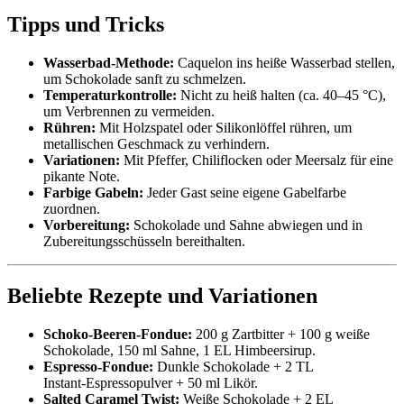
Tipps und Tricks
Wasserbad-Methode:
Caquelon ins heiße Wasserbad stellen,
um Schokolade sanft zu schmelzen.
Temperaturkontrolle:
Nicht zu heiß halten (ca. 40–45 °C),
um Verbrennen zu vermeiden.
Rühren:
Mit Holzspatel oder Silikon­löffel rühren, um
metallischen Geschmack zu verhindern.
Variationen:
Mit Pfeffer, Chiliflocken oder Meersalz für eine
pikante Note.
Farbige Gabeln:
Jeder Gast seine eigene Gabelfarbe
zuordnen.
Vorbereitung:
Schokolade und Sahne abwiegen und in
Zubereitungsschüsseln bereithalten.
Beliebte Rezepte und Variationen
Schoko‑Beer­en‑Fondue:
200 g Zartbitter + 100 g weiße
Schokolade, 150 ml Sahne, 1 EL Himbeersirup.
Espresso‑Fondue:
Dunkle Schokolade + 2 TL
Instant‑Espressopulver + 50 ml Likör.
Salted Caramel Twist:
Weiße Schokolade + 2 EL