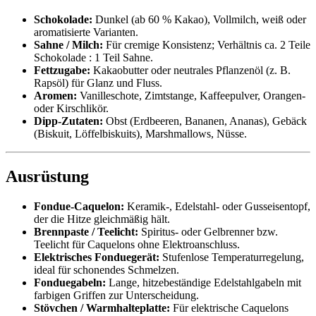
Schokolade:
Dunkel (ab 60 % Kakao), Vollmilch, weiß oder
aromatisierte Varianten.
Sahne / Milch:
Für cremige Konsistenz; Verhältnis ca. 2 Teile
Schokolade : 1 Teil Sahne.
Fettzugabe:
Kakaobutter oder neutrales Pflanzenöl (z. B.
Rapsöl) für Glanz und Fluss.
Aromen:
Vanilleschote, Zimtstange, Kaffeepulver, Orangen‑
oder Kirschlikör.
Dipp‑Zutaten:
Obst (Erdbeeren, Bananen, Ananas), Gebäck
(Biskuit, Löffelbiskuits), Marshmallows, Nüsse.
Ausrüstung
Fondue-Caquelon:
Keramik-, Edelstahl- oder Gusseisentopf,
der die Hitze gleichmäßig hält.
Brennpaste / Teelicht:
Spiritus- oder Gelbrenner bzw.
Teelicht für Caquelons ohne Elektroanschluss.
Elektrisches Fonduegerät:
Stufenlose Temperaturregelung,
ideal für schonendes Schmelzen.
Fonduegabeln:
Lange, hitzebeständige Edelstahlgabeln mit
farbigen Griffen zur Unterscheidung.
Stövchen / Warmhalteplatte:
Für elektrische Caquelons