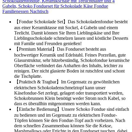
Schokoladenfondue, Keramikschale mit Teelichthalter und 4
Gabeln, Schoko Fondueset für Schokolade Käse Fondue
Familienessen Nachtisch
【Fondue Schokolade Set】Das Schokoladenfondue besteht
aus einer Keramiktasse mit Sockel, 4 Gabeln und einem
Teelicht. Damit können Sie Ihren Lieblingskäse und Ihre
Lieblingsschokolade schmelzen lassen und köstliche Desserts
mit Familie und Freunden genießen!
【Premium Material】Das Fondueset besteht aus
hochwertiger Keramik und Edelstahl. Feines Porzellan, gute
Glasurstruktur, sehr hitzebeständig, Schokofondue keramische
Oberfläche verhindert das Anhaften des Inhalts, leichter zu
reinigen. Der nicht glasierte Boden ist rutschfest und schont
die Tischplatte.
【Praktisch & Tragbar】Im Gegensatz zu gewöhnlichen
elektrischen Schokoladenschmelztopf kann unser
Käsefondue-Set zerlegt, gelagert oder transportiert werden,
Schokobrunnen Klein benötigt weder Strom noch Kabel, so
dass es überallhin mitgenommen werden kann.
【Einfache Bedienung】Unsere Schoko Fondue sind einfach
zu bedienen und im Gegensatz zu elektrischen Fondue-
Töpfen können Sie den Fondue-Topf auch vorheizen. Nach
dem schnellen Zusammenbau können Sie die Kekse,
Marshmallows oder Früchte in den Fondueset tauchen, dabei