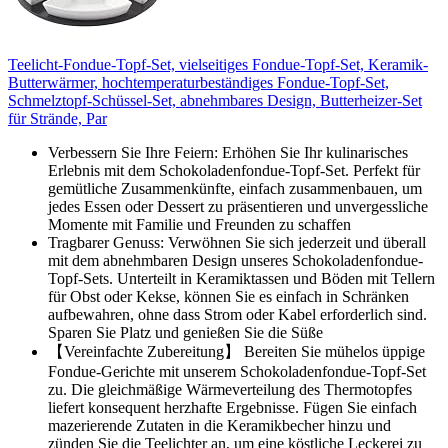
Teelicht-Fondue-Topf-Set, vielseitiges Fondue-Topf-Set, Keramik-
Butterwärmer, hochtemperaturbeständiges Fondue-Topf-Set,
Schmelztopf-Schüssel-Set, abnehmbares Design, Butterheizer-Set
für Strände, Par
Verbessern Sie Ihre Feiern: Erhöhen Sie Ihr kulinarisches
Erlebnis mit dem Schokoladenfondue-Topf-Set. Perfekt für
gemütliche Zusammenkünfte, einfach zusammenbauen, um
jedes Essen oder Dessert zu präsentieren und unvergessliche
Momente mit Familie und Freunden zu schaffen
Tragbarer Genuss: Verwöhnen Sie sich jederzeit und überall
mit dem abnehmbaren Design unseres Schokoladenfondue-
Topf-Sets. Unterteilt in Keramiktassen und Böden mit Tellern
für Obst oder Kekse, können Sie es einfach in Schränken
aufbewahren, ohne dass Strom oder Kabel erforderlich sind.
Sparen Sie Platz und genießen Sie die Süße
【Vereinfachte Zubereitung】 Bereiten Sie mühelos üppige
Fondue-Gerichte mit unserem Schokoladenfondue-Topf-Set
zu. Die gleichmäßige Wärmeverteilung des Thermotopfes
liefert konsequent herzhafte Ergebnisse. Fügen Sie einfach
mazerierende Zutaten in die Keramikbecher hinzu und
zünden Sie die Teelichter an, um eine köstliche Leckerei zu