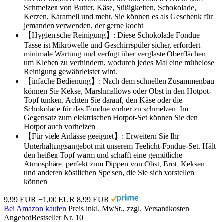
Schmelzen von Butter, Käse, Süßigkeiten, Schokolade,
Kerzen, Karamell und mehr. Sie können es als Geschenk für
jemanden verwenden, der gerne kocht
【Hygienische Reinigung】: Diese Schokolade Fondue
Tasse ist Mikrowelle und Geschirrspüler sicher, erfordert
minimale Wartung und verfügt über verglaste Oberflächen,
um Kleben zu verhindern, wodurch jedes Mal eine mühelose
Reinigung gewährleistet wird.
【infache Bedienung】: Nach dem schnellen Zusammenbau
können Sie Kekse, Marshmallows oder Obst in den Hotpot-
Topf tunken. Achten Sie darauf, den Käse oder die
Schokolade für das Fondue vorher zu schmelzen. Im
Gegensatz zum elektrischen Hotpot-Set können Sie den
Hotpot auch vorheizen
【Für viele Anlässe geeignet】: Erweitern Sie Ihr
Unterhaltungsangebot mit unserem Teelicht-Fondue-Set. Hält
den heißen Topf warm und schafft eine gemütliche
Atmosphäre, perfekt zum Dippen von Obst, Brot, Keksen
und anderen köstlichen Speisen, die Sie sich vorstellen
können
9,99 EUR
−1,00 EUR
8,99 EUR
Bei Amazon kaufen
Preis inkl. MwSt., zzgl. Versandkosten
Angebot
Bestseller Nr. 10