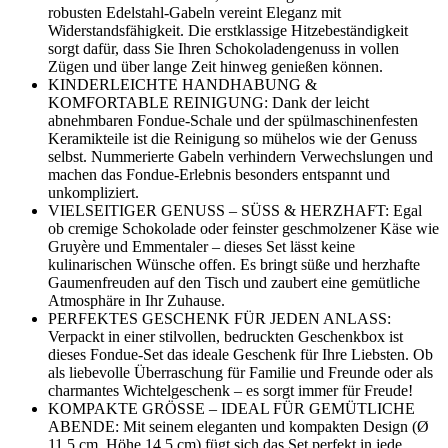
robusten Edelstahl-Gabeln vereint Eleganz mit
Widerstandsfähigkeit. Die erstklassige Hitzebeständigkeit
sorgt dafür, dass Sie Ihren Schokoladengenuss in vollen
Zügen und über lange Zeit hinweg genießen können.
KINDERLEICHTE HANDHABUNG &
KOMFORTABLE REINIGUNG: Dank der leicht
abnehmbaren Fondue-Schale und der spülmaschinenfesten
Keramikteile ist die Reinigung so mühelos wie der Genuss
selbst. Nummerierte Gabeln verhindern Verwechslungen und
machen das Fondue-Erlebnis besonders entspannt und
unkompliziert.
VIELSEITIGER GENUSS – SÜSS & HERZHAFT: Egal
ob cremige Schokolade oder feinster geschmolzener Käse wie
Gruyère und Emmentaler – dieses Set lässt keine
kulinarischen Wünsche offen. Es bringt süße und herzhafte
Gaumenfreuden auf den Tisch und zaubert eine gemütliche
Atmosphäre in Ihr Zuhause.
PERFEKTES GESCHENK FÜR JEDEN ANLASS:
Verpackt in einer stilvollen, bedruckten Geschenkbox ist
dieses Fondue-Set das ideale Geschenk für Ihre Liebsten. Ob
als liebevolle Überraschung für Familie und Freunde oder als
charmantes Wichtelgeschenk – es sorgt immer für Freude!
KOMPAKTE GRÖSSE – IDEAL FÜR GEMÜTLICHE
ABENDE: Mit seinem eleganten und kompakten Design (Ø
11,5 cm, Höhe 14,5 cm) fügt sich das Set perfekt in jede