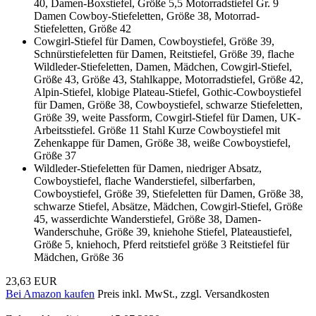
40, Damen-Boxstiefel, Größe 5,5 Motorradstiefel Gr. 9
Damen Cowboy-Stiefeletten, Größe 38, Motorrad-
Stiefeletten, Größe 42
Cowgirl-Stiefel für Damen, Cowboystiefel, Größe 39,
Schnürstiefeletten für Damen, Reitstiefel, Größe 39, flache
Wildleder-Stiefeletten, Damen, Mädchen, Cowgirl-Stiefel,
Größe 43, Größe 43, Stahlkappe, Motorradstiefel, Größe 42,
Alpin-Stiefel, klobige Plateau-Stiefel, Gothic-Cowboystiefel
für Damen, Größe 38, Cowboystiefel, schwarze Stiefeletten,
Größe 39, weite Passform, Cowgirl-Stiefel für Damen, UK-
Arbeitsstiefel. Größe 11 Stahl Kurze Cowboystiefel mit
Zehenkappe für Damen, Größe 38, weiße Cowboystiefel,
Größe 37
Wildleder-Stiefeletten für Damen, niedriger Absatz,
Cowboystiefel, flache Wanderstiefel, silberfarben,
Cowboystiefel, Größe 39, Stiefeletten für Damen, Größe 38,
schwarze Stiefel, Absätze, Mädchen, Cowgirl-Stiefel, Größe
45, wasserdichte Wanderstiefel, Größe 38, Damen-
Wanderschuhe, Größe 39, kniehohe Stiefel, Plateaustiefel,
Größe 5, kniehoch, Pferd reitstiefel größe 3 Reitstiefel für
Mädchen, Größe 36
23,63 EUR
Bei Amazon kaufen
Preis inkl. MwSt., zzgl. Versandkosten