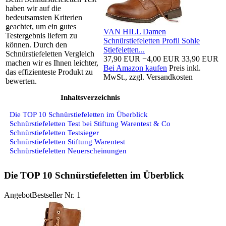
haben wir auf die
bedeutsamsten Kriterien
geachtet, um ein gutes
VAN HILL Damen
Testergebnis liefern zu
Schnürstiefeletten Profil Sohle
können. Durch den
Stiefeletten...
Schnürstiefeletten Vergleich
37,90 EUR
−4,00 EUR
33,90 EUR
machen wir es Ihnen leichter,
Bei Amazon kaufen
Preis inkl.
das effizienteste Produkt zu
MwSt., zzgl. Versandkosten
bewerten.
Inhaltsverzeichnis
Die TOP 10 Schnürstiefeletten im Überblick
Schnürstiefeletten Test bei Stiftung Warentest & Co
Schnürstiefeletten Testsieger
Schnürstiefeletten Stiftung Warentest
Schnürstiefeletten Neuerscheinungen
Die TOP 10 Schnürstiefeletten im Überblick
Angebot
Bestseller Nr. 1