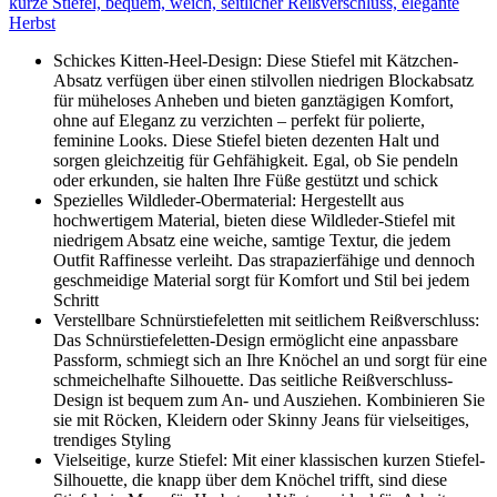
kurze Stiefel, bequem, weich, seitlicher Reißverschluss, elegante
Herbst
Schickes Kitten-Heel-Design: Diese Stiefel mit Kätzchen-
Absatz verfügen über einen stilvollen niedrigen Blockabsatz
für müheloses Anheben und bieten ganztägigen Komfort,
ohne auf Eleganz zu verzichten – perfekt für polierte,
feminine Looks. Diese Stiefel bieten dezenten Halt und
sorgen gleichzeitig für Gehfähigkeit. Egal, ob Sie pendeln
oder erkunden, sie halten Ihre Füße gestützt und schick
Spezielles Wildleder-Obermaterial: Hergestellt aus
hochwertigem Material, bieten diese Wildleder-Stiefel mit
niedrigem Absatz eine weiche, samtige Textur, die jedem
Outfit Raffinesse verleiht. Das strapazierfähige und dennoch
geschmeidige Material sorgt für Komfort und Stil bei jedem
Schritt
Verstellbare Schnürstiefeletten mit seitlichem Reißverschluss:
Das Schnürstiefeletten-Design ermöglicht eine anpassbare
Passform, schmiegt sich an Ihre Knöchel an und sorgt für eine
schmeichelhafte Silhouette. Das seitliche Reißverschluss-
Design ist bequem zum An- und Ausziehen. Kombinieren Sie
sie mit Röcken, Kleidern oder Skinny Jeans für vielseitiges,
trendiges Styling
Vielseitige, kurze Stiefel: Mit einer klassischen kurzen Stiefel-
Silhouette, die knapp über dem Knöchel trifft, sind diese