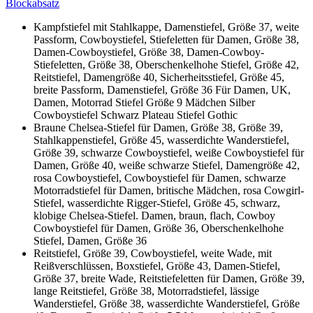
Blockabsatz
Kampfstiefel mit Stahlkappe, Damenstiefel, Größe 37, weite
Passform, Cowboystiefel, Stiefeletten für Damen, Größe 38,
Damen-Cowboystiefel, Größe 38, Damen-Cowboy-
Stiefeletten, Größe 38, Oberschenkelhohe Stiefel, Größe 42,
Reitstiefel, Damengröße 40, Sicherheitsstiefel, Größe 45,
breite Passform, Damenstiefel, Größe 36 Für Damen, UK,
Damen, Motorrad Stiefel Größe 9 Mädchen Silber
Cowboystiefel Schwarz Plateau Stiefel Gothic
Braune Chelsea-Stiefel für Damen, Größe 38, Größe 39,
Stahlkappenstiefel, Größe 45, wasserdichte Wanderstiefel,
Größe 39, schwarze Cowboystiefel, weiße Cowboystiefel für
Damen, Größe 40, weiße schwarze Stiefel, Damengröße 42,
rosa Cowboystiefel, Cowboystiefel für Damen, schwarze
Motorradstiefel für Damen, britische Mädchen, rosa Cowgirl-
Stiefel, wasserdichte Rigger-Stiefel, Größe 45, schwarz,
klobige Chelsea-Stiefel. Damen, braun, flach, Cowboy
Cowboystiefel für Damen, Größe 36, Oberschenkelhohe
Stiefel, Damen, Größe 36
Reitstiefel, Größe 39, Cowboystiefel, weite Wade, mit
Reißverschlüssen, Boxstiefel, Größe 43, Damen-Stiefel,
Größe 37, breite Wade, Reitstiefeletten für Damen, Größe 39,
lange Reitstiefel, Größe 38, Motorradstiefel, lässige
Wanderstiefel, Größe 38, wasserdichte Wanderstiefel, Größe