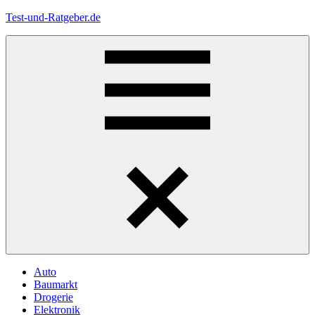
Zum
Test-und-Ratgeber.de
Inhalt
springen
Menü
Auto
Baumarkt
Drogerie
Elektronik