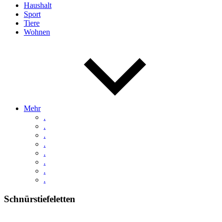
Haushalt
Sport
Tiere
Wohnen
Mehr
.
.
.
.
.
.
.
.
Schnürstiefeletten