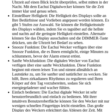
Uhrzeit auf einen Blick leicht überprüfen, selbst mitten in der
Nacht. Mit dem Eachui Digitalwecker können Sie die Zeit
immer klar und genau sehen.
Einstellbare Helligkeit: Die Helligkeit des Displays sollte an
Ihre Bedürfnisse und Vorlieben angepasst werden können. Es
gibt 5 Stufen zur Auswahl. Sie können die Helligkeitsstufe
des Displays wählen, indem Sie es tagsüber auf die hellste
und nachts auf die geringste Helligkeit einstellen. Alternativ
können Sie das Display ausschalten und die DIMMER-Taste
drücken, um die Uhrzeit bei Bedarf zu sehen.
Snooze Funktion: Die Eachui Wecker verfügen über eine
Snooze Funktion, die es Ihnen ermöglicht, einige Minuten zu
schlummern, bevor der Alarm erneut ertönt.
Sanfte Weckfunktion: Die digitalen Wecker von Eachui
verfügen über eine sanfte Weckfunktion. Diese Funktion
beginnt mit einem leisen Ton und nimmt allmählich an
Lautstärke zu, um Sie sanfter und natürlicher zu wecken. Sie
hilft, Ihren zirkadianen Rhythmus zu regulieren und Ihren
Körper auf den Tag vorzubereiten, sodass Sie sich
energiegeladener und wacher fühlen.
Einfach bedienen: Die Eachui digitale Wecker ist sehr
benutzerfreundlich und einfach zu bedienen. Mit ihrer
intuitiven Benutzeroberfläche können Sie den Wecker mit nur
wenigen schnellen Fingertipps leicht einstellen. Das große
Display des Weckers erleichtert das Ablesen der Zeit. Mit