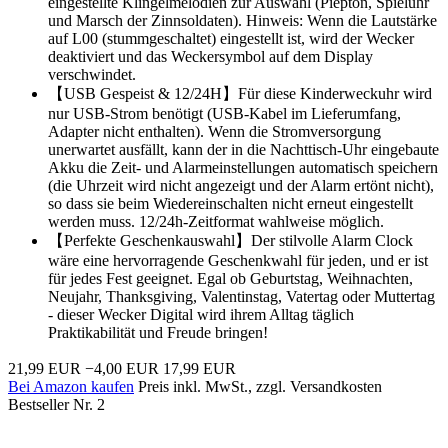
eingestellte Klingelmelodien zur Auswahl (Piepton, Spieluhr
und Marsch der Zinnsoldaten). Hinweis: Wenn die Lautstärke
auf L00 (stummgeschaltet) eingestellt ist, wird der Wecker
deaktiviert und das Weckersymbol auf dem Display
verschwindet.
【USB Gespeist & 12/24H】Für diese Kinderweckuhr wird
nur USB-Strom benötigt (USB-Kabel im Lieferumfang,
Adapter nicht enthalten). Wenn die Stromversorgung
unerwartet ausfällt, kann der in die Nachttisch-Uhr eingebaute
Akku die Zeit- und Alarmeinstellungen automatisch speichern
(die Uhrzeit wird nicht angezeigt und der Alarm ertönt nicht),
so dass sie beim Wiedereinschalten nicht erneut eingestellt
werden muss. 12/24h-Zeitformat wahlweise möglich.
【Perfekte Geschenkauswahl】Der stilvolle Alarm Clock
wäre eine hervorragende Geschenkwahl für jeden, und er ist
für jedes Fest geeignet. Egal ob Geburtstag, Weihnachten,
Neujahr, Thanksgiving, Valentinstag, Vatertag oder Muttertag
- dieser Wecker Digital wird ihrem Alltag täglich
Praktikabilität und Freude bringen!
21,99 EUR
−4,00 EUR
17,99 EUR
Bei Amazon kaufen
Preis inkl. MwSt., zzgl. Versandkosten
Bestseller Nr. 2