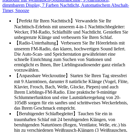
dimmbarem Display, 7 Farben Nachtlicht, Automatischem Abschalt-
Timer, Snooze
【Perfekt für Ihren Nachttisch】Verwandeln Sie Ihr
Nachttisch-Erlebnis mit unserem 4-in-1 Nachttischbegleiter:
Wecker, FM-Radio, Schlafhilfe und Nachtlicht. Genießen Sie
unbegrenzte Klänge und verbessern Sie Ihren Schlaf.
【Radio-Unterhaltung】Verbessern Sie Ihr Hörerlebnis mit
unserem FM-Radio, das klaren, hochwertigen Sound liefert.
Die Auto-Scan- und Speicherstation gewährleistet eine
schnelle Einrichtung zum Suchen von Stationen und
ermöglicht es Ihnen, Ihre Lieblingsradiosender ganz einfach
vorzuwählen.
【Anpassbare Weckroutine】Starten Sie Ihren Tag stressfrei
mit 9 Alarmtönen, darunter 8 natürliche Klänge (Vogel, Flöte,
Klavier, Frosch, Bach, Welle, Glocke, Piepen) und auch
Ihrem Lieblings-FM-Radio. Eine praktische 9-minütige
Schlummerfunktion und eine Lautstärkeregelung von 20-
105dB sorgen für ein sanftes und schrittweises Weckerlebnis,
das Ihrem Geschmack entspricht.
【Beruhigender Schlafbegleiter】Tauchen Sie ein in
traumhaften Schlaf mit 24 beruhigenden Klängen, von
beruhigenden Naturtönen (Regen, Ventilator, Welle, etc.) bis
hin zu verschiedenen Weißrausch-Klängen (3 Weißrauschen,