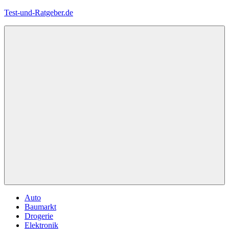
Zum
Test-und-Ratgeber.de
Inhalt
springen
Menü
Auto
Baumarkt
Drogerie
Elektronik