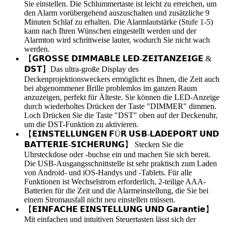
Sie einstellen. Die Schlummertaste ist leicht zu erreichen, um
den Alarm vorübergehend auszuschalten und zusätzliche 9
Minuten Schlaf zu erhalten. Die Alarmlautstärke (Stufe 1-5)
kann nach Ihren Wünschen eingestellt werden und der
Alarmton wird schrittweise lauter, wodurch Sie nicht wach
werden.
【𝗚𝗥𝗢𝗦𝗦𝗘 𝗗𝗜𝗠𝗠𝗔𝗕𝗟𝗘 𝗟𝗘𝗗-𝗭𝗘𝗜𝗧𝗔𝗡𝗭𝗘𝗜𝗚𝗘 &
𝗗𝗦𝗧】Das ultra-große Display des
Deckenprojektionsweckers ermöglicht es Ihnen, die Zeit auch
bei abgenommener Brille problemlos im ganzen Raum
anzuzeigen, perfekt für Älteste. Sie können die LED-Anzeige
durch wiederholtes Drücken der Taste "DIMMER" dimmen.
Loch Drücken Sie die Taste "DST" oben auf der Deckenuhr,
um die DST-Funktion zu aktivieren.
【𝗘𝗜𝗡𝗦𝗧𝗘𝗟𝗟𝗨𝗡𝗚𝗘𝗡 𝗙Ü𝗥 𝗨𝗦𝗕-𝗟𝗔𝗗𝗘𝗣𝗢𝗥𝗧 𝗨𝗡𝗗
𝗕𝗔𝗧𝗧𝗘𝗥𝗜𝗘-𝗦𝗜𝗖𝗛𝗘𝗥𝗨𝗡𝗚】 Stecken Sie die
Uhrsteckdose oder -buchse ein und machen Sie sich bereit.
Die USB-Ausgangsschnittstelle ist sehr praktisch zum Laden
von Android- und iOS-Handys und -Tablets. Für alle
Funktionen ist Wechselstrom erforderlich, 2-teilige AAA-
Batterien für die Zeit und die Alarmeinstellung, die Sie bei
einem Stromausfall nicht neu einstellen müssen.
【𝗘𝗜𝗡𝗙𝗔𝗖𝗛𝗘 𝗘𝗜𝗡𝗦𝗧𝗘𝗟𝗟𝗨𝗡𝗚 𝗨𝗡𝗗 𝗚𝗮𝗿𝗮𝗻𝘁𝗶𝗲】
Mit einfachen und intuitiven Steuertasten lässt sich der