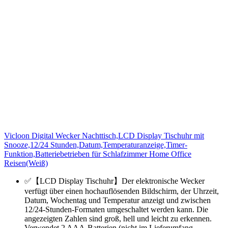
Vicloon Digital Wecker Nachttisch,LCD Display Tischuhr mit
Snooze,12/24 Stunden,Datum,Temperaturanzeige,Timer-
Funktion,Batteriebetrieben für Schlafzimmer Home Office
Reisen(Weiß)
✅【LCD Display Tischuhr】Der elektronische Wecker
verfügt über einen hochauflösenden Bildschirm, der Uhrzeit,
Datum, Wochentag und Temperatur anzeigt und zwischen
12/24-Stunden-Formaten umgeschaltet werden kann. Die
angezeigten Zahlen sind groß, hell und leicht zu erkennen.
Verwendet 2 AAA-Batterien (nicht im Lieferumfang