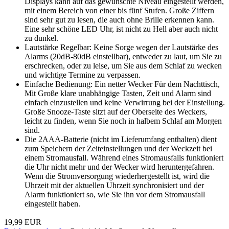
Displays kann auf das gewünschte Niveau eingestellt werden,
mit einem Bereich von einer bis fünf Stufen. Große Ziffern
sind sehr gut zu lesen, die auch ohne Brille erkennen kann.
Eine sehr schöne LED Uhr, ist nicht zu Hell aber auch nicht
zu dunkel.
Lautstärke Regelbar: Keine Sorge wegen der Lautstärke des
Alarms (20dB-80dB einstellbar), entweder zu laut, um Sie zu
erschrecken, oder zu leise, um Sie aus dem Schlaf zu wecken
und wichtige Termine zu verpassen.
Einfache Bedienung: Ein netter Wecker Für dem Nachttisch,
Mit Große klare unabhängige Tasten, Zeit und Alarm sind
einfach einzustellen und keine Verwirrung bei der Einstellung.
Große Snooze-Taste sitzt auf der Oberseite des Weckers,
leicht zu finden, wenn Sie noch in halbem Schlaf am Morgen
sind.
Die 2AAA-Batterie (nicht im Lieferumfang enthalten) dient
zum Speichern der Zeiteinstellungen und der Weckzeit bei
einem Stromausfall. Während eines Stromausfalls funktioniert
die Uhr nicht mehr und der Wecker wird heruntergefahren.
Wenn die Stromversorgung wiederhergestellt ist, wird die
Uhrzeit mit der aktuellen Uhrzeit synchronisiert und der
Alarm funktioniert so, wie Sie ihn vor dem Stromausfall
eingestellt haben.
19,99 EUR