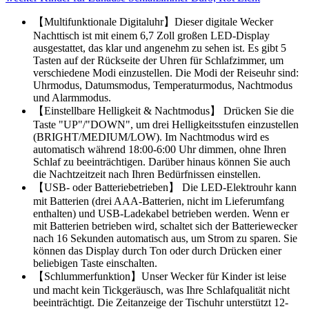
【Multifunktionale Digitaluhr】Dieser digitale Wecker
Nachttisch ist mit einem 6,7 Zoll großen LED-Display
ausgestattet, das klar und angenehm zu sehen ist. Es gibt 5
Tasten auf der Rückseite der Uhren für Schlafzimmer, um
verschiedene Modi einzustellen. Die Modi der Reiseuhr sind:
Uhrmodus, Datumsmodus, Temperaturmodus, Nachtmodus
und Alarmmodus.
【Einstellbare Helligkeit & Nachtmodus】 Drücken Sie die
Taste "UP"/"DOWN", um drei Helligkeitsstufen einzustellen
(BRIGHT/MEDIUM/LOW). Im Nachtmodus wird es
automatisch während 18:00-6:00 Uhr dimmen, ohne Ihren
Schlaf zu beeinträchtigen. Darüber hinaus können Sie auch
die Nachtzeitzeit nach Ihren Bedürfnissen einstellen.
【USB- oder Batteriebetrieben】 Die LED-Elektrouhr kann
mit Batterien (drei AAA-Batterien, nicht im Lieferumfang
enthalten) und USB-Ladekabel betrieben werden. Wenn er
mit Batterien betrieben wird, schaltet sich der Batteriewecker
nach 16 Sekunden automatisch aus, um Strom zu sparen. Sie
können das Display durch Ton oder durch Drücken einer
beliebigen Taste einschalten.
【Schlummerfunktion】Unser Wecker für Kinder ist leise
und macht kein Tickgeräusch, was Ihre Schlafqualität nicht
beeinträchtigt. Die Zeitanzeige der Tischuhr unterstützt 12-