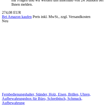
mir Fragen und wir werden uns innerhalb von 24 Stunden bei
Ihnen melden.
274,08 EUR
Bei Amazon kaufen
Preis inkl. MwSt., zzgl. Versandkosten
Neu
Fernbedienungshalter, Ständer, Holz, Eisen, Brillen, Uhren,
Aufbewahrungsbox für Büro, Schreibtisch, Schmuck,
Aufbewahrung