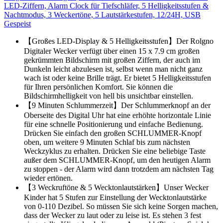
LED-Ziffern, Alarm Clock für Tiefschläfer, 5 Helligkeitsstufen &
Nachtmodus, 3 Weckertöne, 5 Lautstärkestufen, 12/24H, USB
Gespeist
【Großes LED-Display & 5 Helligkeitsstufen】Der Rolgno
Digitaler Wecker verfügt über einen 15 x 7.9 cm großen
gekrümmten Bildschirm mit großen Ziffern, der auch im
Dunkeln leicht abzulesen ist, selbst wenn man nicht ganz
wach ist oder keine Brille trägt. Er bietet 5 Helligkeitsstufen
für Ihren persönlichen Komfort. Sie können die
Bildschirmhelligkeit von hell bis unsichtbar einstellen.
【9 Minuten Schlummerzeit】Der Schlummerknopf an der
Oberseite des Digital Uhr hat eine erhöhte horizontale Linie
für eine schnelle Positionierung und einfache Bedienung.
Drücken Sie einfach den großen SCHLUMMER-Knopf
oben, um weitere 9 Minuten Schlaf bis zum nächsten
Weckzyklus zu erhalten. Drücken Sie eine beliebige Taste
außer dem SCHLUMMER-Knopf, um den heutigen Alarm
zu stoppen - der Alarm wird dann trotzdem am nächsten Tag
wieder ertönen.
【3 Weckruftöne & 5 Wecktonlautstärken】Unser Wecker
Kinder hat 5 Stufen zur Einstellung der Wecktonlautstärke
von 0-110 Dezibel. So müssen Sie sich keine Sorgen machen,
dass der Wecker zu laut oder zu leise ist. Es stehen 3 fest