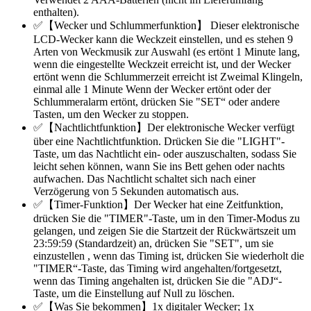
enthalten).
✅【Wecker und Schlummerfunktion】 Dieser elektronische
LCD-Wecker kann die Weckzeit einstellen, und es stehen 9
Arten von Weckmusik zur Auswahl (es ertönt 1 Minute lang,
wenn die eingestellte Weckzeit erreicht ist, und der Wecker
ertönt wenn die Schlummerzeit erreicht ist Zweimal Klingeln,
einmal alle 1 Minute Wenn der Wecker ertönt oder der
Schlummeralarm ertönt, drücken Sie "SET“ oder andere
Tasten, um den Wecker zu stoppen.
✅【Nachtlichtfunktion】Der elektronische Wecker verfügt
über eine Nachtlichtfunktion. Drücken Sie die "LIGHT"-
Taste, um das Nachtlicht ein- oder auszuschalten, sodass Sie
leicht sehen können, wann Sie ins Bett gehen oder nachts
aufwachen. Das Nachtlicht schaltet sich nach einer
Verzögerung von 5 Sekunden automatisch aus.
✅【Timer-Funktion】Der Wecker hat eine Zeitfunktion,
drücken Sie die "TIMER"-Taste, um in den Timer-Modus zu
gelangen, und zeigen Sie die Startzeit der Rückwärtszeit um
23:59:59 (Standardzeit) an, drücken Sie "SET", um sie
einzustellen , wenn das Timing ist, drücken Sie wiederholt die
"TIMER“-Taste, das Timing wird angehalten/fortgesetzt,
wenn das Timing angehalten ist, drücken Sie die "ADJ“-
Taste, um die Einstellung auf Null zu löschen.
✅【Was Sie bekommen】1x digitaler Wecker; 1x