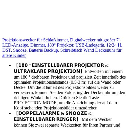
Projektionswecker für Schlafzimmer, Digitalwecker mit großer 7"
LED-Anzeige, Dimmer, 180° Projektor, USB-Ladegerät, 12/24 H,
DST, Snooze, Batterie Backup, Schreibtisch Wand Deckenuhr für
ältere Kinder
【𝟭𝟴𝟬 ° 𝗘𝗜𝗡𝗦𝗧𝗘𝗟𝗟𝗕𝗔𝗥𝗘𝗥 𝗣𝗥𝗢𝗝𝗘𝗞𝗧𝗢𝗥 &
𝗨𝗟𝗧𝗥𝗔𝗞𝗟𝗔𝗥𝗘 𝗣𝗥𝗢𝗝𝗘𝗞𝗧𝗜𝗢𝗡】Entworfen mit einem
um 180 ° drehbaren Projektor und projiziert Zeit innerhalb des
optimalen Projektionsabstands (0,5-3 m) auf die Wand oder
Decke. Um die Klarheit des Projektionsbildes weiter zu
verbessern, können Sie den Fokusring der Deckenuhr um den
richtigen Winkel drehen. Drücken Sie die Taste
PROJECTION MODE, um die Ausrichtung der auf dem
Kopf stehenden Projektionsbilder umzudrehen.
【𝗗𝗢𝗣𝗣𝗘𝗟𝗔𝗟𝗔𝗥𝗠𝗘 & 𝗦𝗡𝗢𝗢𝗭𝗘 &
𝗘𝗜𝗡𝗦𝗧𝗘𝗟𝗟𝗕𝗔𝗥𝗘𝗥 𝗥𝗜𝗡𝗚𝗘𝗥】 Mit dem Wecker
können Sie zwei separate Weckzeiten für Ihren Partner und