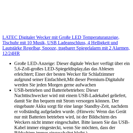
LATEC Digitaler Wecker mit Große LED Temperaturanzeige,
Tischuhr mit 10 Musik, USB Ladeanschluss, 4 Helligkeit und
Lautstärke Regelbar, Snooze, tragbarer Spiegelalarm mit 2 Alarmen,
12/24HR
Große LED-Anzeige: Dieser digitale Wecker verfügt über ein
5,6-Zoll-großes LED-Spiegeldisplay,das das Ablesen
erleichtert; Einer der besten Wecker für Schlafzimmer
aufgrund seiner Einfachheit,Mit dieser Premium-Digitaluhr
werden Sie jeden Morgen gerne aufwachen
USB-betrieben und Batteriebetrieben: Dieser
Nachttischwecker wird mit einem USB-Ladekabel geliefert,
damit Sie ihn bequem mit Strom versorgen können. Der
eingebaute Akku sorgt für eine lange Standby-Zeit, nachdem
er vollständig aufgeladen wurde. (Hinweis: Wenn das Gerät
nur mit Batterien betrieben wird, ist der Bildschirm des
Weckers nicht immer eingeschaltet. Bitte lassen Sie das USB-
Kabel immer eingesteckt, wenn Sie möchten, dass der
Bildschirm immer eingeschaltet bleibt.)