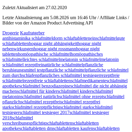
Zuletzt Aktualisiert am 27.02.2020
Letzte Aktualisierung am 5.08.2026 um 16:46 Uhr / Affiliate Links /
Bilder von der Amazon Product Advertising API
Drogerie
Kaufratgeber
antihistaminika schlafmittel
dorm schlaftabletten
einschlafmittel
gute
schlaftabletten
hoggar night abhängigkeit
hoggar night
nebenwirkungen
hoggar night rossmann
hoggar night
tabletten
homöopathische schlafmittel
homöopathisches
schlafmittel
leichtes schlafmittel
melatonin schlafmittel
melatonin
schlafmittel rezeptfrei
natürliche schlafmittel
pflanzliche
beruhigungsmittel test
pflanzliche schlafmittel
pflanzliche schlafmittel
zum durchschlafen
pflanzliches schlafmittel testsieger
rezeptfreie
schlafmittel
rezeptfreie schlaftabletten
schlafmedikamente
schlafmittel
apotheke
schlafmittel benzodiazepine
schlafmittel die nicht abhängig
machen
schlafmittel für kinder
schlafmittel kinder
schlafmittel
melatonin
schlafmittel natürlich
schlafmittel ohne rezept
schlafmittel
pflanzlich
schlafmittel rezeptfrei
schlafmittel rezeptfrei
stark
schlafmittel rezeptpflichtig
schlafmittel stark
schlafmittel
testsieger
schlafmittel testsieger 2017
schlafmittel testsieger
2018
schlafmittel
verschreibungspflichtig
schlaftabletten
schlaftabletten
apotheke
schlaftabletten dm
schlaftabletten kaufen
schlaftabletten