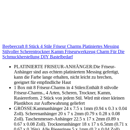
Beebeecraft 8 Stück 4 Stile Friseur Charms Platiniertes Messing
Stilvoller Scherentrockner Kamm Friseurwerkzeug Charm Für Die
Schmuckherstellung DIY Bastelbedarf
PLATINIERTE FRISEUR-ANHÄNGER:Die Friseur-
Anhänger sind aus echtem platiniertem Messing gefertigt,
kann die Farbe lange erhalten, nicht leicht zu brechen,
geeignet für empfindliche Haut
1 Box mit 8 Friseur-Charms in 4 Stilen:Enthält 8 stilvolle
Friseur-Charms., 4 Arten, Scheren, Trockner, Kamm,
Rasiererform. 2 Stück von jedem Stil. Wird mit einer kleinen
Plastikbox zur Aufbewahrung geliefert
GRÖSSE:Kammanhänger 24 x 7.5 x 1mm (0.94 x 0.3 x 0.04
Zoll). Scherenanhänger 20 x 7 x 2mm (0.79 x 0.28 x 0.08
Zoll). Taschenmesser-Anhänger 22.5 x 17 x 2mm (0.89 x
0.67 x 0.08 Zoll). Trockneranhänger 18 x 17 x 6.5mm (0.71 x
0.67 x 0.26in). Alle Biegeringe 5 x 1mm (0.2 x 0.04 Zoll),