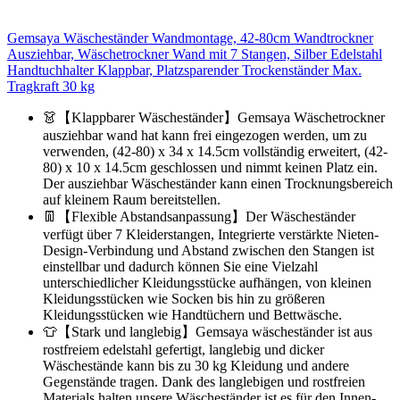
Gemsaya Wäscheständer Wandmontage, 42-80cm Wandtrockner
Ausziehbar, Wäschetrockner Wand mit 7 Stangen, Silber Edelstahl
Handtuchhalter Klappbar, Platzsparender Trockenständer Max.
Tragkraft 30 kg
👗【Klappbarer Wäscheständer】Gemsaya Wäschetrockner
ausziehbar wand hat kann frei eingezogen werden, um zu
verwenden, (42-80) x 34 x 14.5cm vollständig erweitert, (42-
80) x 10 x 14.5cm geschlossen und nimmt keinen Platz ein.
Der ausziehbar Wäscheständer kann einen Trocknungsbereich
auf kleinem Raum bereitstellen.
👖【Flexible Abstandsanpassung】Der Wäscheständer
verfügt über 7 Kleiderstangen, Integrierte verstärkte Nieten-
Design-Verbindung und Abstand zwischen den Stangen ist
einstellbar und dadurch können Sie eine Vielzahl
unterschiedlicher Kleidungsstücke aufhängen, von kleinen
Kleidungsstücken wie Socken bis hin zu größeren
Kleidungsstücken wie Handtüchern und Bettwäsche.
👕【Stark und langlebig】Gemsaya wäscheständer ist aus
rostfreiem edelstahl gefertigt, langlebig und dicker
Wäschestände kann bis zu 30 kg Kleidung und andere
Gegenstände tragen. Dank des langlebigen und rostfreien
Materials halten unsere Wäscheständer ist es für den Innen-