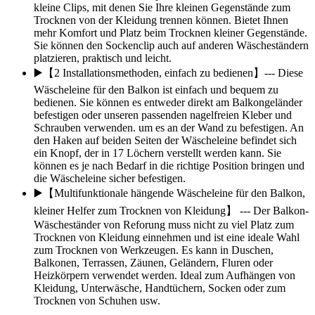
kleine Clips, mit denen Sie Ihre kleinen Gegenstände zum
Trocknen von der Kleidung trennen können. Bietet Ihnen
mehr Komfort und Platz beim Trocknen kleiner Gegenstände.
Sie können den Sockenclip auch auf anderen Wäscheständern
platzieren, praktisch und leicht.
▶️【2 Installationsmethoden, einfach zu bedienen】--- Diese
Wäscheleine für den Balkon ist einfach und bequem zu
bedienen. Sie können es entweder direkt am Balkongeländer
befestigen oder unseren passenden nagelfreien Kleber und
Schrauben verwenden. um es an der Wand zu befestigen. An
den Haken auf beiden Seiten der Wäscheleine befindet sich
ein Knopf, der in 17 Löchern verstellt werden kann. Sie
können es je nach Bedarf in die richtige Position bringen und
die Wäscheleine sicher befestigen.
▶️【Multifunktionale hängende Wäscheleine für den Balkon,
kleiner Helfer zum Trocknen von Kleidung】 --- Der Balkon-
Wäscheständer von Reforung muss nicht zu viel Platz zum
Trocknen von Kleidung einnehmen und ist eine ideale Wahl
zum Trocknen von Werkzeugen. Es kann in Duschen,
Balkonen, Terrassen, Zäunen, Geländern, Fluren oder
Heizkörpern verwendet werden. Ideal zum Aufhängen von
Kleidung, Unterwäsche, Handtüchern, Socken oder zum
Trocknen von Schuhen usw.