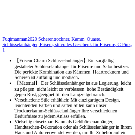
Fuqimanman2020 Scherentrockner, Kamm, Quaste,
Schlüsselanhänger, Friseur, stilvolles Geschenk für Friseure, C Pink,
1
【Friseur Charm Schlüsselanhänger】Ein sorgfältig
gestalteter Schlüsselanhänger für Friseure und Salonbesitzer.
Die perfekte Kombination aus Kämmen, Haartrocknern und
Scheren ist auffällig und modisch.
【Material】 Der Schlüsselanhänger ist aus Legierung, leicht
zu pflegen, nicht leicht zu verblassen, hohe Beständigkeit
gegen Rost, geeignet für den Langzeitgebrauch.
Verschiedene Stile erhältlich: Mit einzigartigem Design,
leuchtenden Farben und satten Stilen kann unser
Trocknerkamm-Schlüsselanhänger Ihre verschiedenen
Bedürfnisse zu jedem Anlass erfüllen.
Vielseitig einsetzbar: Kann als Geldbörsenanhänger,
Handtaschen-Dekoration oder als Schlüsselanhänger in Ihrem
Haus und Auto verwendet werden, um Ihr Zubehör auf ein