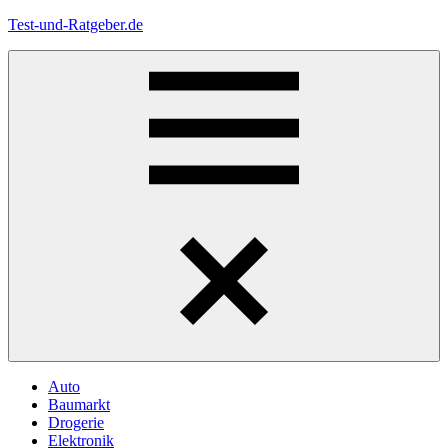
Zum
Test-und-Ratgeber.de
Inhalt
springen
Menü
Auto
Baumarkt
Drogerie
Elektronik