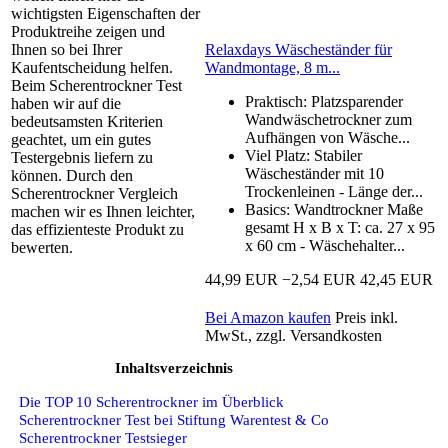
wichtigsten Eigenschaften der
Produktreihe zeigen und
Relaxdays Wäscheständer für
Ihnen so bei Ihrer
Wandmontage, 8 m...
Kaufentscheidung helfen.
Beim Scherentrockner Test
Praktisch: Platzsparender
haben wir auf die
Wandwäschetrockner zum
bedeutsamsten Kriterien
Aufhängen von Wäsche...
geachtet, um ein gutes
Viel Platz: Stabiler
Testergebnis liefern zu
Wäscheständer mit 10
können. Durch den
Trockenleinen - Länge der...
Scherentrockner Vergleich
Basics: Wandtrockner Maße
machen wir es Ihnen leichter,
gesamt H x B x T: ca. 27 x 95
das effizienteste Produkt zu
x 60 cm - Wäschehalter...
bewerten.
44,99 EUR
−2,54 EUR
42,45 EUR
Bei Amazon kaufen
Preis inkl.
MwSt., zzgl. Versandkosten
Inhaltsverzeichnis
Die TOP 10 Scherentrockner im Überblick
Scherentrockner Test bei Stiftung Warentest & Co
Scherentrockner Testsieger