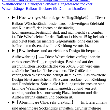
Wandtrockner Heizkörper Schwarz Hängewäschetrockner
Wäschehänger Balkon Trockner für Drinnen Draußen
▶️【Hochwertiges Material, große Tragfähigkeit】--- Dieser
Balkon-Wäscheständer besteht aus hochwertigem Edelstahl
und Kunststoff, der korrosionsbeständig,
hochtemperaturbeständig, stark und nicht leicht verformbar
ist. Die Wäscheleine für den Balkon ist bis zu 15 kg belastbar
und bietet Platz für mehrere Gegenstände, ohne dass Sie
befürchten müssen, dass Ihre Kleidung verrutscht.
▶️【Erweiterbares und ausziehbares Design für bequeme
Aufbewahrung】---- Diese Wäscheleine verfügt über ein
verbessertes Verlängerungsdesign. Basierend auf der
ursprünglichen Trockenfläche von 50x32,5 cm wird eine
zusätzliche Trockenfläche erweitert. Die Größe der
verlängerten Wäscheleine beträgt 40 * 25 cm. Das erweiterte
Design bietet ausreichend Platz zum Trocknen von Kleidung
und Handtüchern. Sobald alle Kleidungsstücke trocken sind,
kann die Wäscheleine zusammengeklappt und verstaut
werden, wodurch sie nur wenig Platz einnimmt und die
Aufbewahrung einfach und bequem ist.
▶️【Abnehmbare Clips, sehr praktisch】 --- Im Lieferumfang
sind abnehmbare Sockenclips enthalten, darunter mehrere