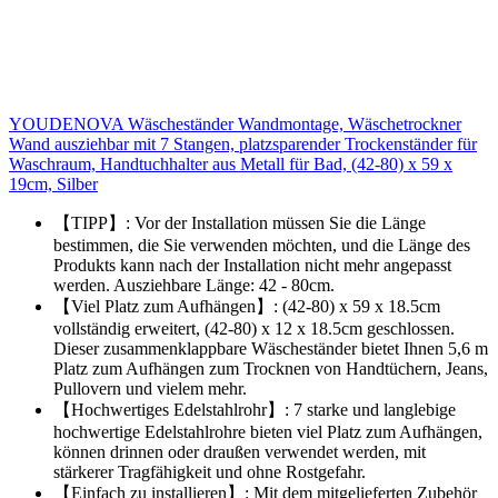
YOUDENOVA Wäscheständer Wandmontage, Wäschetrockner
Wand ausziehbar mit 7 Stangen, platzsparender Trockenständer für
Waschraum, Handtuchhalter aus Metall für Bad, (42-80) x 59 x
19cm, Silber
【TIPP】: Vor der Installation müssen Sie die Länge
bestimmen, die Sie verwenden möchten, und die Länge des
Produkts kann nach der Installation nicht mehr angepasst
werden. Ausziehbare Länge: 42 - 80cm.
【Viel Platz zum Aufhängen】: (42-80) x 59 x 18.5cm
vollständig erweitert, (42-80) x 12 x 18.5cm geschlossen.
Dieser zusammenklappbare Wäscheständer bietet Ihnen 5,6 m
Platz zum Aufhängen zum Trocknen von Handtüchern, Jeans,
Pullovern und vielem mehr.
【Hochwertiges Edelstahlrohr】: 7 starke und langlebige
hochwertige Edelstahlrohre bieten viel Platz zum Aufhängen,
können drinnen oder draußen verwendet werden, mit
stärkerer Tragfähigkeit und ohne Rostgefahr.
【Einfach zu installieren】: Mit dem mitgelieferten Zubehör