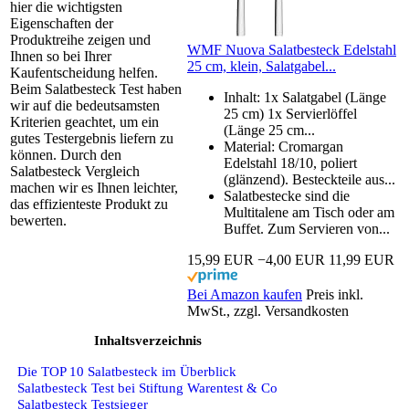
hier die wichtigsten
Eigenschaften der
Produktreihe zeigen und
WMF Nuova Salatbesteck Edelstahl
Ihnen so bei Ihrer
25 cm, klein, Salatgabel...
Kaufentscheidung helfen.
Beim Salatbesteck Test haben
Inhalt: 1x Salatgabel (Länge
wir auf die bedeutsamsten
25 cm) 1x Servierlöffel
Kriterien geachtet, um ein
(Länge 25 cm...
gutes Testergebnis liefern zu
Material: Cromargan
können. Durch den
Edelstahl 18/10, poliert
Salatbesteck Vergleich
(glänzend). Besteckteile aus...
machen wir es Ihnen leichter,
Salatbestecke sind die
das effizienteste Produkt zu
Multitalene am Tisch oder am
bewerten.
Buffet. Zum Servieren von...
15,99 EUR
−4,00 EUR
11,99 EUR
Bei Amazon kaufen
Preis inkl.
MwSt., zzgl. Versandkosten
Inhaltsverzeichnis
Die TOP 10 Salatbesteck im Überblick
Salatbesteck Test bei Stiftung Warentest & Co
Salatbesteck Testsieger