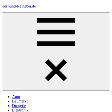
Zum
Test-und-Ratgeber.de
Inhalt
springen
Menü
Auto
Baumarkt
Drogerie
Elektronik