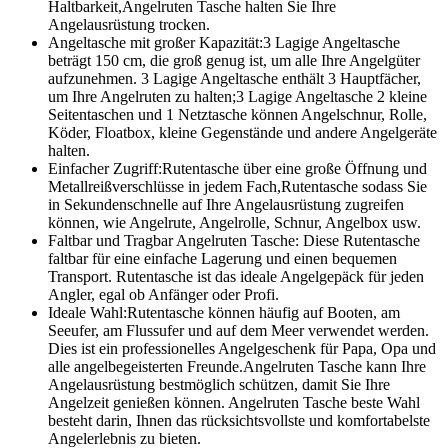
Haltbarkeit,Angelruten Tasche halten Sie Ihre
Angelausrüstung trocken.
Angeltasche mit großer Kapazität:3 Lagige Angeltasche
beträgt 150 cm, die groß genug ist, um alle Ihre Angelgüter
aufzunehmen. 3 Lagige Angeltasche enthält 3 Hauptfächer,
um Ihre Angelruten zu halten;3 Lagige Angeltasche 2 kleine
Seitentaschen und 1 Netztasche können Angelschnur, Rolle,
Köder, Floatbox, kleine Gegenstände und andere Angelgeräte
halten.
Einfacher Zugriff:Rutentasche über eine große Öffnung und
Metallreißverschlüsse in jedem Fach,Rutentasche sodass Sie
in Sekundenschnelle auf Ihre Angelausrüstung zugreifen
können, wie Angelrute, Angelrolle, Schnur, Angelbox usw.
Faltbar und Tragbar Angelruten Tasche: Diese Rutentasche
faltbar für eine einfache Lagerung und einen bequemen
Transport. Rutentasche ist das ideale Angelgepäck für jeden
Angler, egal ob Anfänger oder Profi.
Ideale Wahl:Rutentasche können häufig auf Booten, am
Seeufer, am Flussufer und auf dem Meer verwendet werden.
Dies ist ein professionelles Angelgeschenk für Papa, Opa und
alle angelbegeisterten Freunde.Angelruten Tasche kann Ihre
Angelausrüstung bestmöglich schützen, damit Sie Ihre
Angelzeit genießen können. Angelruten Tasche beste Wahl
besteht darin, Ihnen das rücksichtsvollste und komfortabelste
Angelerlebnis zu bieten.