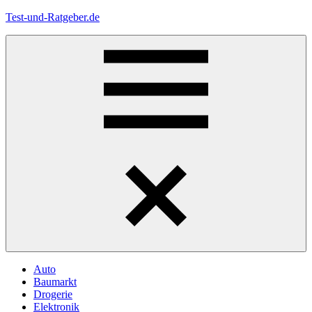
Zum
Test-und-Ratgeber.de
Inhalt
springen
Menü
Auto
Baumarkt
Drogerie
Elektronik