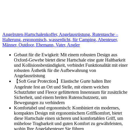
Angelruten-Hartschalenkoffer, Angelausrüstung, Rutentasche –
Halterung, ergonomisch, wasserdicht, für Camping, Abenteuer,
Männer, Outdoor, Ehemann, Vater, Angler
Gebaut für die Ewigkeit: Mit einem robusten Design aus
Oxford-Gewebe bietet diese Hartschale eine gute Haltbarkeit
und Kollisionsbeständigkeit, verbindet Funktionalität mit einer
robusten Ästhetik für die Aufbewahrung von
Angelausrüstung
【Soft Gear Protection】Elastische Gurte halten Ihre
Angelrute fest an Ort und Stelle, mit einem weichen
Schutzfutter und Fleece gefüttertem Innenraum für zusätzliche
Sicherheit, und einem breiten Rutenschutznetz, um
Bewegungen zu verhindern
Komfortabel und ergonomisch: Kombiniert ein modernes,
kompaktes Design mit ergonomischem Griffkomfort, bietet
diese Hartschale einen sicheren und komfortablen Griff, um
mühelose Tragbarkeit und guten Komfort zu gewährleisten,
wohin Ihre Angelabenteuer Sie führen