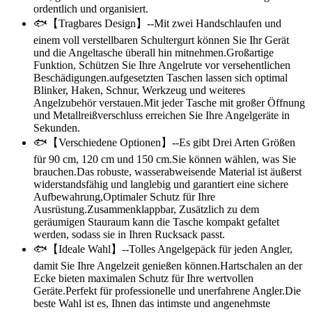
ordentlich und organisiert.
🐟【Tragbares Design】--Mit zwei Handschlaufen und
einem voll verstellbaren Schultergurt können Sie Ihr Gerät
und die Angeltasche überall hin mitnehmen.Großartige
Funktion, Schützen Sie Ihre Angelrute vor versehentlichen
Beschädigungen.aufgesetzten Taschen lassen sich optimal
Blinker, Haken, Schnur, Werkzeug und weiteres
Angelzubehör verstauen.Mit jeder Tasche mit großer Öffnung
und Metallreißverschluss erreichen Sie Ihre Angelgeräte in
Sekunden.
🐟【Verschiedene Optionen】--Es gibt Drei Arten Größen
für 90 cm, 120 cm und 150 cm.Sie können wählen, was Sie
brauchen.Das robuste, wasserabweisende Material ist äußerst
widerstandsfähig und langlebig und garantiert eine sichere
Aufbewahrung,Optimaler Schutz für Ihre
Ausrüstung.Zusammenklappbar, Zusätzlich zu dem
geräumigen Stauraum kann die Tasche kompakt gefaltet
werden, sodass sie in Ihren Rucksack passt.
🐟【Ideale Wahl】--Tolles Angelgepäck für jeden Angler,
damit Sie Ihre Angelzeit genießen können.Hartschalen an der
Ecke bieten maximalen Schutz für Ihre wertvollen
Geräte.Perfekt für professionelle und unerfahrene Angler.Die
beste Wahl ist es, Ihnen das intimste und angenehmste