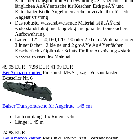
Ruten bei Transport und Aufbewahrung - Zusätzlicher mit der
länglichen AuÃŸentasche für Kescher, ErdspieÃŸ und
Rutenhalter ist die Angelrutentasche unverzichtbar für jede
Angelausrüstung
Das robuste, wasserabweisende Material ist äuÃŸerst
widerstandsfähig und langlebig und garantiert eine sichere
Aufbewahrung
Längen 125,150,160,170,190 oder 210 cm - Wählbar 2 oder
3 Innenfächer - 2 kleine und 2 groÃŸe AuÃŸenfächer, 1
Kescherfach - Optimaler Schutz für Ihre Ausrüstung - stark
wasserabweisendes Material
49,95 EUR
−7,96 EUR
41,99 EUR
Bei Amazon kaufen
Preis inkl. MwSt., zzgl. Versandkosten
Bestseller Nr. 6
Balzer Transporttasche für Angelrute, 145 cm
Lieferumfang: 1 x Rutentasche
Länge: 1,45 m.
24,88 EUR
Bei Amazon kaufen
Preis inkl. MwSt., zzgl. Versandkosten