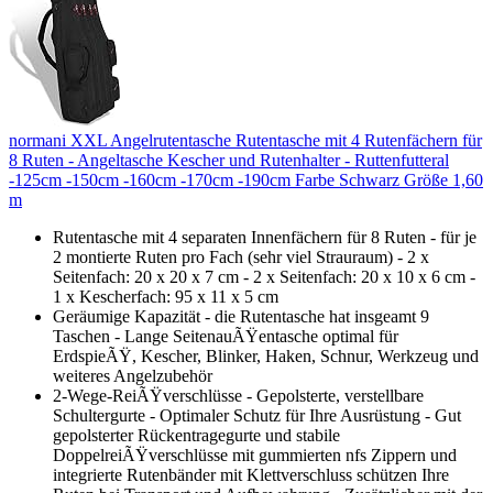
normani XXL Angelrutentasche Rutentasche mit 4 Rutenfächern für
8 Ruten - Angeltasche Kescher und Rutenhalter - Ruttenfutteral
-125cm -150cm -160cm -170cm -190cm Farbe Schwarz Größe 1,60
m
Rutentasche mit 4 separaten Innenfächern für 8 Ruten - für je
2 montierte Ruten pro Fach (sehr viel Strauraum) - 2 x
Seitenfach: 20 x 20 x 7 cm - 2 x Seitenfach: 20 x 10 x 6 cm -
1 x Kescherfach: 95 x 11 x 5 cm
Geräumige Kapazität - die Rutentasche hat insgeamt 9
Taschen - Lange SeitenauÃŸentasche optimal für
ErdspieÃŸ, Kescher, Blinker, Haken, Schnur, Werkzeug und
weiteres Angelzubehör
2-Wege-ReiÃŸverschlüsse - Gepolsterte, verstellbare
Schultergurte - Optimaler Schutz für Ihre Ausrüstung - Gut
gepolsterter Rückentragegurte und stabile
DoppelreiÃŸverschlüsse mit gummierten nfs Zippern und
integrierte Rutenbänder mit Klettverschluss schützen Ihre