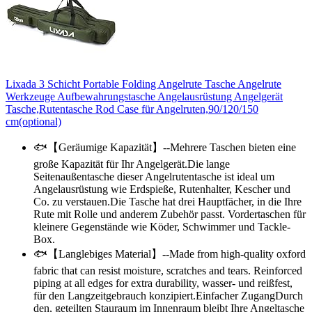
Lixada 3 Schicht Portable Folding Angelrute Tasche Angelrute
Werkzeuge Aufbewahrungstasche Angelausrüstung Angelgerät
Tasche,Rutentasche Rod Case für Angelruten,90/120/150
cm(optional)
🐟【Geräumige Kapazität】--Mehrere Taschen bieten eine
große Kapazität für Ihr Angelgerät.Die lange
Seitenaußentasche dieser Angelrutentasche ist ideal um
Angelausrüstung wie Erdspieße, Rutenhalter, Kescher und
Co. zu verstauen.Die Tasche hat drei Hauptfächer, in die Ihre
Rute mit Rolle und anderem Zubehör passt. Vordertaschen für
kleinere Gegenstände wie Köder, Schwimmer und Tackle-
Box.
🐟【Langlebiges Material】--Made from high-quality oxford
fabric that can resist moisture, scratches and tears. Reinforced
piping at all edges for extra durability, wasser- und reißfest,
für den Langzeitgebrauch konzipiert.Einfacher ZugangDurch
den, geteilten Stauraum im Innenraum bleibt Ihre Angeltasche