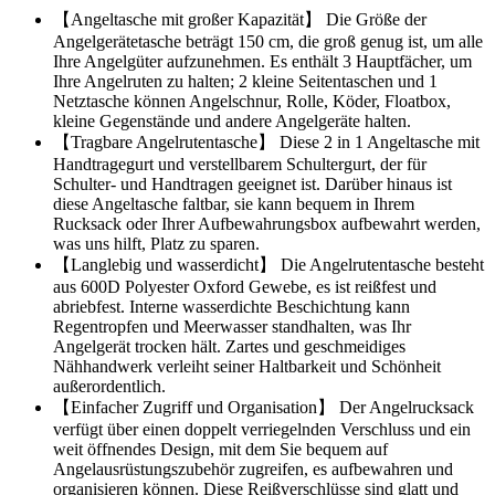
【Angeltasche mit großer Kapazität】 Die Größe der
Angelgerätetasche beträgt 150 cm, die groß genug ist, um alle
Ihre Angelgüter aufzunehmen. Es enthält 3 Hauptfächer, um
Ihre Angelruten zu halten; 2 kleine Seitentaschen und 1
Netztasche können Angelschnur, Rolle, Köder, Floatbox,
kleine Gegenstände und andere Angelgeräte halten.
【Tragbare Angelrutentasche】 Diese 2 in 1 Angeltasche mit
Handtragegurt und verstellbarem Schultergurt, der für
Schulter- und Handtragen geeignet ist. Darüber hinaus ist
diese Angeltasche faltbar, sie kann bequem in Ihrem
Rucksack oder Ihrer Aufbewahrungsbox aufbewahrt werden,
was uns hilft, Platz zu sparen.
【Langlebig und wasserdicht】 Die Angelrutentasche besteht
aus 600D Polyester Oxford Gewebe, es ist reißfest und
abriebfest. Interne wasserdichte Beschichtung kann
Regentropfen und Meerwasser standhalten, was Ihr
Angelgerät trocken hält. Zartes und geschmeidiges
Nähhandwerk verleiht seiner Haltbarkeit und Schönheit
außerordentlich.
【Einfacher Zugriff und Organisation】 Der Angelrucksack
verfügt über einen doppelt verriegelnden Verschluss und ein
weit öffnendes Design, mit dem Sie bequem auf
Angelausrüstungszubehör zugreifen, es aufbewahren und
organisieren können. Diese Reißverschlüsse sind glatt und