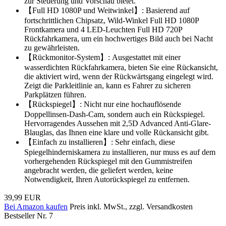
zur Steuerung und Vorschau bietet.
【Full HD 1080P und Weitwinkel】: Basierend auf
fortschrittlichen Chipsatz, Wild-Winkel Full HD 1080P
Frontkamera und 4 LED-Leuchten Full HD 720P
Rückfahrkamera, um ein hochwertiges Bild auch bei Nacht
zu gewährleisten.
【Rückmonitor-System】: Ausgestattet mit einer
wasserdichten Rückfahrkamera, bieten Sie eine Rückansicht,
die aktiviert wird, wenn der Rückwärtsgang eingelegt wird.
Zeigt die Parkleitlinie an, kann es Fahrer zu sicheren
Parkplätzen führen.
【Rückspiegel】: Nicht nur eine hochauflösende
Doppellinsen-Dash-Cam, sondern auch ein Rückspiegel.
Hervorragendes Aussehen mit 2,5D Advanced Anti-Glare-
Blauglas, das Ihnen eine klare und volle Rückansicht gibt.
【Einfach zu installieren】: Sehr einfach, diese
Spiegelhinderniskamera zu installieren, nur muss es auf dem
vorhergehenden Rückspiegel mit den Gummistreifen
angebracht werden, die geliefert werden, keine
Notwendigkeit, Ihren Autorückspiegel zu entfernen.
39,99 EUR
Bei Amazon kaufen
Preis inkl. MwSt., zzgl. Versandkosten
Bestseller Nr. 7