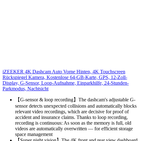
iZEEKER 4K Dashcam Auto Vorne Hinten, 4K Touchscreen
Rückspiegel Kamera, Kostenlose 64-GB-Karte, GPS, 12-Zoll-
Display, G-Sensor, Loop-Aufnahme, Einparkhilfe, 24-Stunden-
Parkmodus, Nachtsicht
【G-sensor & loop recording】The dashcam's adjustable G-
sensor detects unexpected collisions and automatically blocks
relevant video recordings, which are decisive for proof of
accident and insurance claims. Thanks to loop recording,
recording is continuous: As soon as the memory is full, old
videos are automatically overwritten — for efficient storage
space management
【Super night vision】The 4K front and rear view dashboard