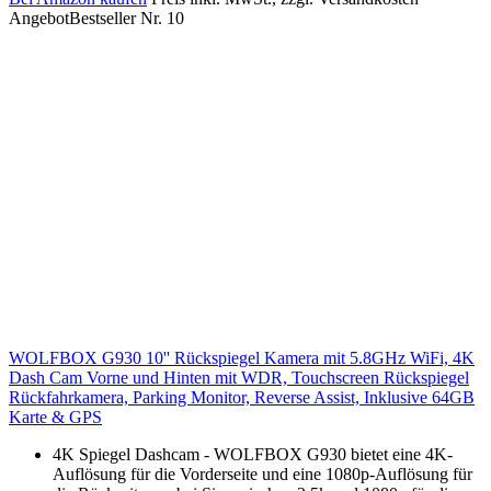
Angebot
Bestseller Nr. 10
WOLFBOX G930 10'' Rückspiegel Kamera mit 5.8GHz WiFi, 4K
Dash Cam Vorne und Hinten mit WDR, Touchscreen Rückspiegel
Rückfahrkamera, Parking Monitor, Reverse Assist, Inklusive 64GB
Karte & GPS
4K Spiegel Dashcam - WOLFBOX G930 bietet eine 4K-
Auflösung für die Vorderseite und eine 1080p-Auflösung für