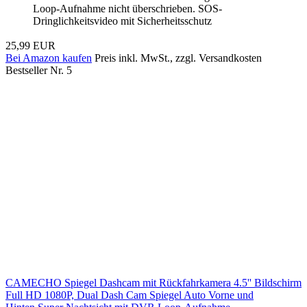
Loop-Aufnahme nicht überschrieben. SOS-
Dringlichkeitsvideo mit Sicherheitsschutz
25,99 EUR
Bei Amazon kaufen
Preis inkl. MwSt., zzgl. Versandkosten
Bestseller Nr. 5
CAMECHO Spiegel Dashcam mit Rückfahrkamera 4.5'' Bildschirm
Full HD 1080P, Dual Dash Cam Spiegel Auto Vorne und