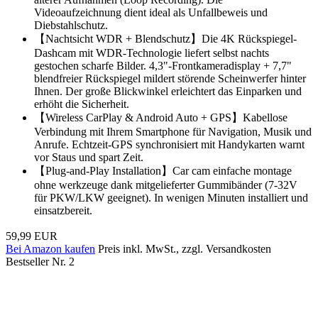
Videoaufzeichnung dient ideal als Unfallbeweis und
Diebstahlschutz.
【Nachtsicht WDR + Blendschutz】Die 4K Rückspiegel-
Dashcam mit WDR-Technologie liefert selbst nachts
gestochen scharfe Bilder. 4,3"-Frontkameradisplay + 7,7"
blendfreier Rückspiegel mildert störende Scheinwerfer hinter
Ihnen. Der große Blickwinkel erleichtert das Einparken und
erhöht die Sicherheit.
【Wireless CarPlay & Android Auto + GPS】Kabellose
Verbindung mit Ihrem Smartphone für Navigation, Musik und
Anrufe. Echtzeit-GPS synchronisiert mit Handykarten warnt
vor Staus und spart Zeit.
【Plug-and-Play Installation】Car cam einfache montage
ohne werkzeuge dank mitgelieferter Gummibänder (7-32V
für PKW/LKW geeignet). In wenigen Minuten installiert und
einsatzbereit.
59,99 EUR
Bei Amazon kaufen
Preis inkl. MwSt., zzgl. Versandkosten
Bestseller Nr. 2