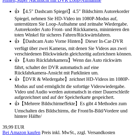
Hinten,Super Nachtsicht mit DVR Loop-Aufnahme
👍 【4.5" Dashcam Spiegel】4.5" Bildschirm Autorekorder
Spiegel, nehmen Sie HD-Video im 1080P-Modus auf,
unterstützen Sie Loop-Aufnahme und zeitnahe Wiedergabe.
Autorekorder Auto Front- und Rückkamera, minimieren den
toten Winkel für sicheres Fahren/Rückwärtsfahren.
👍 【Dashcam Auto Vorne Hinten】Dieser In-Car-DVR
verfügt über zwei Kameras, mit denen Sie Videos aus zwei
verschiedenen Blickwinkeln gleichzeitig aufzeichnen können.
👍 【Auto Rückfahrkamera】Wenn das Auto rückwärts
fährt, schaltet der DVR automatisch auf eine
Rückfahrkamera-Ansicht mit Parklinien um.
👍 【DVR & Wiedergabe】zeichnet HD-Videos im 1080P-
Modus auf und ermöglicht die sofortige Videowiedergabe.
Video und Audio werden automatisch in einer Dauerschleife
aufgezeichnet und auf der Speicherkarte gespeichert.
👍【Mehrere Bildschirmeffekte】Es gibt 4 Methoden zum
Umschalten des Bildschirms, die Front/In-Bild/Vordere und
hintere Hälfte/
39,99 EUR
Bei Amazon kaufen
Preis inkl. MwSt., zzgl. Versandkosten