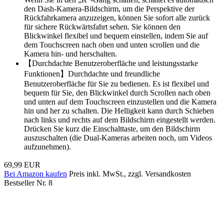
den Dash-Kamera-Bildschirm, um die Perspektive der
Rückfahrkamera anzuzeigen, können Sie sofort alle zurück
für sichere Rückwärtsfahrt sehen. Sie können den
Blickwinkel flexibel und bequem einstellen, indem Sie auf
dem Touchscreen nach oben und unten scrollen und die
Kamera hin- und herschalten.
【Durchdachte Benutzeroberfläche und leistungsstarke
Funktionen】Durchdachte und freundliche
Benutzeroberfläche für Sie zu bedienen. Es ist flexibel und
bequem für Sie, den Blickwinkel durch Scrollen nach oben
und unten auf dem Touchscreen einzustellen und die Kamera
hin und her zu schalten. Die Helligkeit kann durch Schieben
nach links und rechts auf dem Bildschirm eingestellt werden.
Drücken Sie kurz die Einschalttaste, um den Bildschirm
auszuschalten (die Dual-Kameras arbeiten noch, um Videos
aufzunehmen).
69,99 EUR
Bei Amazon kaufen
Preis inkl. MwSt., zzgl. Versandkosten
Bestseller Nr. 8