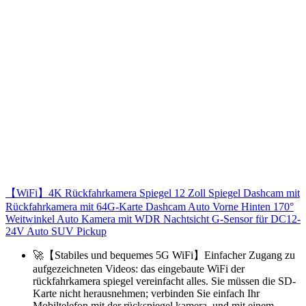
【WiFi】4K Rückfahrkamera Spiegel 12 Zoll Spiegel Dashcam mit
Rückfahrkamera mit 64G-Karte Dashcam Auto Vorne Hinten 170°
Weitwinkel Auto Kamera mit WDR Nachtsicht G-Sensor für DC12-
24V Auto SUV Pickup
🚀【Stabiles und bequemes 5G WiFi】Einfacher Zugang zu
aufgezeichneten Videos: das eingebaute WiFi der
rückfahrkamera spiegel vereinfacht alles. Sie müssen die SD-
Karte nicht herausnehmen; verbinden Sie einfach Ihr
Mobiltelefon mit der rückspiegel kamera, und mit einem