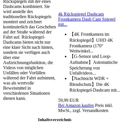
Rückspiegels mit der eines
Dashcams kombiniert. Sie
wird anstelle des
4k Rückspiegel Dashcam
traditionellen Rückspiegels
Frontkamera Dash Cam Spiegel
montiert und zeichnet
mit...
kontinuierlich das Geschehen
auf der Straße während der
【4K Frontkamera im
Fahrt auf. Rückspiegel-
Rückspiegel】UHD 4K
Dashcams bieten nicht nur
Frontkamera (170°
eine klare Sicht nach hinten,
Weitwinkel...
sondern sie verfügen auch
【G-Sensor und Loop-
über eine
Aufnahme】Automatische
Aufzeichnungsfunktion, die
Videos von möglichen
Speicherung von
Unfällen oder Vorfällen
Unfallvideos...
während der Fahrt aufnimmt,
【Nachtsicht WDR +
was als wertvolle
Blendschutz】Die 4K
Beweismittel in
Rückspiegel-Dashcam mit...
verschiedenen Situationen
dienen kann.
59,99 EUR
Bei Amazon kaufen
Preis inkl.
MwSt., zzgl. Versandkosten
Inhaltsverzeichnis