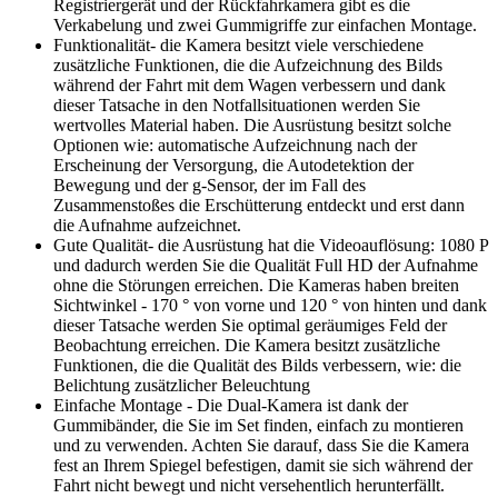
Registriergerät und der Rückfahrkamera gibt es die
Verkabelung und zwei Gummigriffe zur einfachen Montage.
Funktionalität- die Kamera besitzt viele verschiedene
zusätzliche Funktionen, die die Aufzeichnung des Bilds
während der Fahrt mit dem Wagen verbessern und dank
dieser Tatsache in den Notfallsituationen werden Sie
wertvolles Material haben. Die Ausrüstung besitzt solche
Optionen wie: automatische Aufzeichnung nach der
Erscheinung der Versorgung, die Autodetektion der
Bewegung und der g-Sensor, der im Fall des
Zusammenstoßes die Erschütterung entdeckt und erst dann
die Aufnahme aufzeichnet.
Gute Qualität- die Ausrüstung hat die Videoauflösung: 1080 P
und dadurch werden Sie die Qualität Full HD der Aufnahme
ohne die Störungen erreichen. Die Kameras haben breiten
Sichtwinkel - 170 ° von vorne und 120 ° von hinten und dank
dieser Tatsache werden Sie optimal geräumiges Feld der
Beobachtung erreichen. Die Kamera besitzt zusätzliche
Funktionen, die die Qualität des Bilds verbessern, wie: die
Belichtung zusätzlicher Beleuchtung
Einfache Montage - Die Dual-Kamera ist dank der
Gummibänder, die Sie im Set finden, einfach zu montieren
und zu verwenden. Achten Sie darauf, dass Sie die Kamera
fest an Ihrem Spiegel befestigen, damit sie sich während der
Fahrt nicht bewegt und nicht versehentlich herunterfällt.