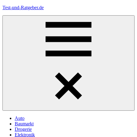
Zum
Test-und-Ratgeber.de
Inhalt
springen
Menü
Auto
Baumarkt
Drogerie
Elektronik