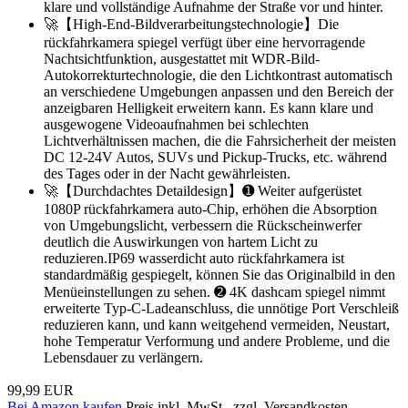
klare und vollständige Aufnahme der Straße vor und hinter.
🚀【High-End-Bildverarbeitungstechnologie】Die
rückfahrkamera spiegel verfügt über eine hervorragende
Nachtsichtfunktion, ausgestattet mit WDR-Bild-
Autokorrekturtechnologie, die den Lichtkontrast automatisch
an verschiedene Umgebungen anpassen und den Bereich der
anzeigbaren Helligkeit erweitern kann. Es kann klare und
ausgewogene Videoaufnahmen bei schlechten
Lichtverhältnissen machen, die die Fahrsicherheit der meisten
DC 12-24V Autos, SUVs und Pickup-Trucks, etc. während
des Tages oder in der Nacht gewährleisten.
🚀【Durchdachtes Detaildesign】➊ Weiter aufgerüstet
1080P rückfahrkamera auto-Chip, erhöhen die Absorption
von Umgebungslicht, verbessern die Rückscheinwerfer
deutlich die Auswirkungen von hartem Licht zu
reduzieren.IP69 wasserdicht auto rückfahrkamera ist
standardmäßig gespiegelt, können Sie das Originalbild in den
Menüeinstellungen zu sehen. ➋ 4K dashcam spiegel nimmt
erweiterte Typ-C-Ladeanschluss, die unnötige Port Verschleiß
reduzieren kann, und kann weitgehend vermeiden, Neustart,
hohe Temperatur Verformung und andere Probleme, und die
Lebensdauer zu verlängern.
99,99 EUR
Bei Amazon kaufen
Preis inkl. MwSt., zzgl. Versandkosten