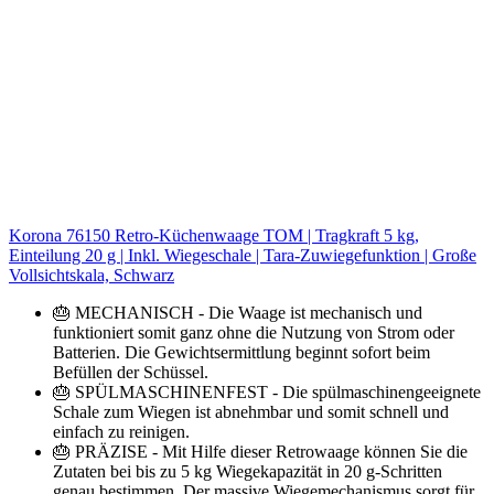
Korona 76150 Retro-Küchenwaage TOM | Tragkraft 5 kg,
Einteilung 20 g | Inkl. Wiegeschale | Tara-Zuwiegefunktion | Große
Vollsichtskala, Schwarz
🎂 MECHANISCH - Die Waage ist mechanisch und
funktioniert somit ganz ohne die Nutzung von Strom oder
Batterien. Die Gewichtsermittlung beginnt sofort beim
Befüllen der Schüssel.
🎂 SPÜLMASCHINENFEST - Die spülmaschinengeeignete
Schale zum Wiegen ist abnehmbar und somit schnell und
einfach zu reinigen.
🎂 PRÄZISE - Mit Hilfe dieser Retrowaage können Sie die
Zutaten bei bis zu 5 kg Wiegekapazität in 20 g-Schritten
genau bestimmen. Der massive Wiegemechanismus sorgt für