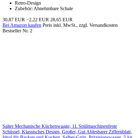
Retro-Design
Zubehör: Abnehmbare Schale
30,87 EUR
−2,22 EUR
28,65 EUR
Bei Amazon kaufen
Preis inkl. MwSt., zzgl. Versandkosten
Bestseller Nr. 2
Salter Mechanische Küchenwaage, 1L Spülmaschinenfeste
Schüssel, Klassisches Design, Großer, Gut Ablesbarer Ziffernblatt,
Ideal für Backen und Kochen, Salbei-Grün, Präzisionswaage, 5 kg