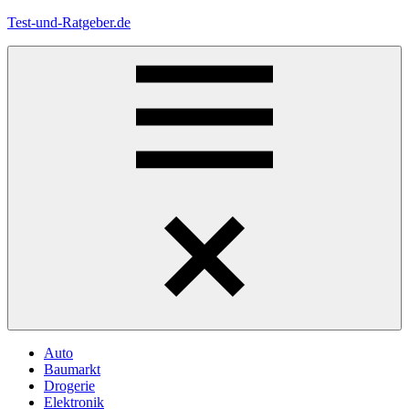
Zum
Test-und-Ratgeber.de
Inhalt
springen
Menü
Auto
Baumarkt
Drogerie
Elektronik