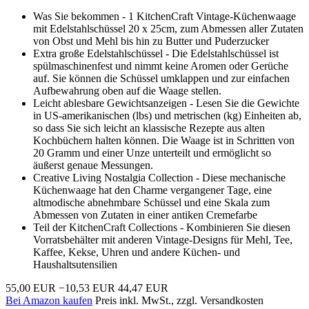
Was Sie bekommen - 1 KitchenCraft Vintage-Küchenwaage
mit Edelstahlschüssel 20 x 25cm, zum Abmessen aller Zutaten
von Obst und Mehl bis hin zu Butter und Puderzucker
Extra große Edelstahlschüssel - Die Edelstahlschüssel ist
spülmaschinenfest und nimmt keine Aromen oder Gerüche
auf. Sie können die Schüssel umklappen und zur einfachen
Aufbewahrung oben auf die Waage stellen.
Leicht ablesbare Gewichtsanzeigen - Lesen Sie die Gewichte
in US-amerikanischen (lbs) und metrischen (kg) Einheiten ab,
so dass Sie sich leicht an klassische Rezepte aus alten
Kochbüchern halten können. Die Waage ist in Schritten von
20 Gramm und einer Unze unterteilt und ermöglicht so
äußerst genaue Messungen.
Creative Living Nostalgia Collection - Diese mechanische
Küchenwaage hat den Charme vergangener Tage, eine
altmodische abnehmbare Schüssel und eine Skala zum
Abmessen von Zutaten in einer antiken Cremefarbe
Teil der KitchenCraft Collections - Kombinieren Sie diesen
Vorratsbehälter mit anderen Vintage-Designs für Mehl, Tee,
Kaffee, Kekse, Uhren und andere Küchen- und
Haushaltsutensilien
55,00 EUR
−10,53 EUR
44,47 EUR
Bei Amazon kaufen
Preis inkl. MwSt., zzgl. Versandkosten