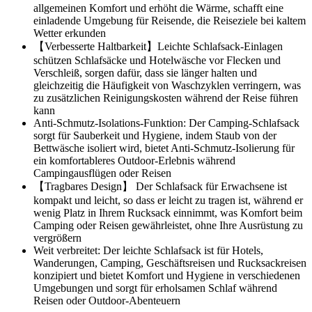
allgemeinen Komfort und erhöht die Wärme, schafft eine
einladende Umgebung für Reisende, die Reiseziele bei kaltem
Wetter erkunden
【Verbesserte Haltbarkeit】Leichte Schlafsack-Einlagen
schützen Schlafsäcke und Hotelwäsche vor Flecken und
Verschleiß, sorgen dafür, dass sie länger halten und
gleichzeitig die Häufigkeit von Waschzyklen verringern, was
zu zusätzlichen Reinigungskosten während der Reise führen
kann
Anti-Schmutz-Isolations-Funktion: Der Camping-Schlafsack
sorgt für Sauberkeit und Hygiene, indem Staub von der
Bettwäsche isoliert wird, bietet Anti-Schmutz-Isolierung für
ein komfortableres Outdoor-Erlebnis während
Campingausflügen oder Reisen
【Tragbares Design】 Der Schlafsack für Erwachsene ist
kompakt und leicht, so dass er leicht zu tragen ist, während er
wenig Platz in Ihrem Rucksack einnimmt, was Komfort beim
Camping oder Reisen gewährleistet, ohne Ihre Ausrüstung zu
vergrößern
Weit verbreitet: Der leichte Schlafsack ist für Hotels,
Wanderungen, Camping, Geschäftsreisen und Rucksackreisen
konzipiert und bietet Komfort und Hygiene in verschiedenen
Umgebungen und sorgt für erholsamen Schlaf während
Reisen oder Outdoor-Abenteuern