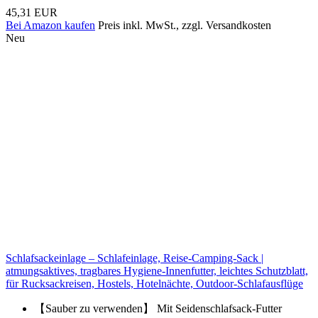
45,31 EUR
Bei Amazon kaufen
Preis inkl. MwSt., zzgl. Versandkosten
Neu
Schlafsackeinlage – Schlafeinlage, Reise-Camping-Sack |
atmungsaktives, tragbares Hygiene-Innenfutter, leichtes Schutzblatt,
für Rucksackreisen, Hostels, Hotelnächte, Outdoor-Schlafausflüge
【Sauber zu verwenden】 Mit Seidenschlafsack-Futter