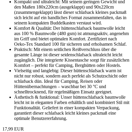
Kompakt und ultraleicht: Mit seinem geringen Gewicht und
den Maßen 180x220cm (ausgeklappt) und 90x220cm
(zusammengeklappt) lässt dieser schlafsack kleines packmaß
sich leicht auf ein handliches Format zusammenfalten, das in
seinem kompakten Buddelkasten verstaut wird.
Komfort & Qualität: Der hüttenschlafsack baumwolle leicht
aus 100 % Baumwolle (480 gsm) ist atmungsaktiv, angenehm
im Griff und bietet optimalen Komfort. Zertifiziert nach
Oeko-Tex Standard 100 für sicheren und erholsamen Schlaf.
Praktisch: Mit einem seitlichen Reißverschluss über die
gesamte Länge ist dieser seidenschlafsack ultraleicht leicht
zugänglich. Die integrierte Kissentasche sorgt für zusätzlichen
Komfort – perfekt für Camping, Berghütten oder Hostels.
Vielseitig und langlebig: Dieser hüttenschlafsack warm ist
nicht nur robust, sondern auch perfekt als Schutzschicht oder
schlafsack dün. Ideal für Camping, Reisen oder
Hüttenübernachtungen – waschbar bei 30 °C und
schnelltrocknend, für regelmäßigen Einsatz geeignet.
Ästhetisch & funktional: Unser hüttenschlafsack baumwolle
leicht ist in eleganten Farben erhältlich und kombiniert Stil mit
Funktionalität. Geliefert in einer kompakten Verpackung,
garantiert dieser schlafsack leicht kleines packmaß eine
optimale Benutzererfahrung.
17,99 EUR