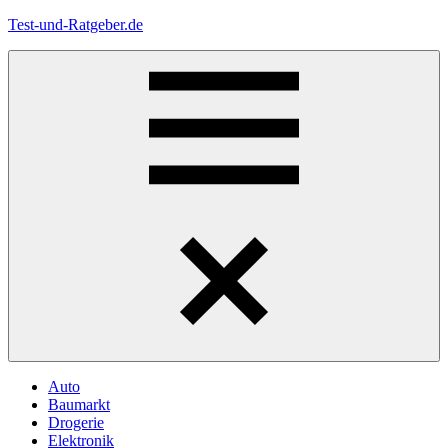
Zum
Test-und-Ratgeber.de
Inhalt
springen
Menü
Auto
Baumarkt
Drogerie
Elektronik