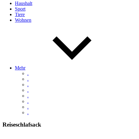
Haushalt
Sport
Tiere
Wohnen
Mehr
.
.
.
.
.
.
.
.
Reiseschlafsack