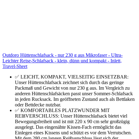
Outdoro Hüttenschlafsack - nur 230 g aus Mikrofaser - Ultra-
Leichter Reise-Schlafsack - klein, dünn und kompakt - Inlett,
Travel-Sheet
✅ LEICHT, KOMPAKT, VIELSEITIG EINSETZBAR:
Unser Hüttenschlafsack zeichnet sich durch das geringe
Packmaß und Gewicht von nur 230 g aus. Im Vergleich zu
anderen Hüttenschlafsäcken passt unser Sommer-Schlafsack
in jeden Rucksack. Im geöffneten Zustand auch als Bettlaken
oder Bettdecke nutzbar.
✅ KOMFORTABLES PLATZWUNDER MIT
REIßVERSCHLUSS: Unser Hüttenschlafsack bietet viel
Bewegungsfreiheit und ist mit 220 x 90 cm sehr großzügig
ausgelegt. Das eingenähte Kissen-Fach ermöglicht das
Einlegen eines Kissens und schützt es vor dem Verrutschen.
Mit dem 280 cm langen Reißverschluss lässt sich der