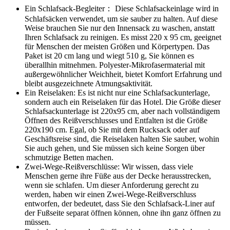
Ein Schlafsack-Begleiter： Diese Schlafsackeinlage wird in
Schlafsäcken verwendet, um sie sauber zu halten. Auf diese
Weise brauchen Sie nur den Innensack zu waschen, anstatt
Ihren Schlafsack zu reinigen. Es misst 220 x 95 cm, geeignet
für Menschen der meisten Größen und Körpertypen. Das
Paket ist 20 cm lang und wiegt 510 g, Sie können es
überallhin mitnehmen. Polyester-Mikrofasermaterial mit
außergewöhnlicher Weichheit, bietet Komfort Erfahrung und
bleibt ausgezeichnete Atmungsaktivität.
Ein Reiselaken: Es ist nicht nur eine Schlafsackunterlage,
sondern auch ein Reiselaken für das Hotel. Die Größe dieser
Schlafsackunterlage ist 220x95 cm, aber nach vollständigem
Öffnen des Reißverschlusses und Entfalten ist die Größe
220x190 cm. Egal, ob Sie mit dem Rucksack oder auf
Geschäftsreise sind, die Reiselaken halten Sie sauber, wohin
Sie auch gehen, und Sie müssen sich keine Sorgen über
schmutzige Betten machen.
Zwei-Wege-Reißverschlüsse: Wir wissen, dass viele
Menschen gerne ihre Füße aus der Decke herausstrecken,
wenn sie schlafen. Um dieser Anforderung gerecht zu
werden, haben wir einen Zwei-Wege-Reißverschluss
entworfen, der bedeutet, dass Sie den Schlafsack-Liner auf
der Fußseite separat öffnen können, ohne ihn ganz öffnen zu
müssen.