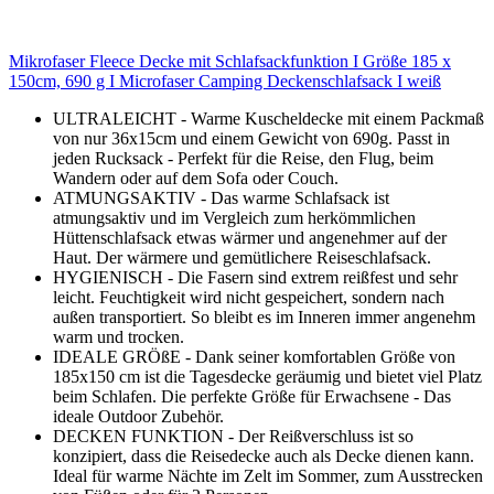
Mikrofaser Fleece Decke mit Schlafsackfunktion I Größe 185 x
150cm, 690 g I Microfaser Camping Deckenschlafsack I weiß
ULTRALEICHT - Warme Kuscheldecke mit einem Packmaß
von nur 36x15cm und einem Gewicht von 690g. Passt in
jeden Rucksack - Perfekt für die Reise, den Flug, beim
Wandern oder auf dem Sofa oder Couch.
ATMUNGSAKTIV - Das warme Schlafsack ist
atmungsaktiv und im Vergleich zum herkömmlichen
Hüttenschlafsack etwas wärmer und angenehmer auf der
Haut. Der wärmere und gemütlichere Reiseschlafsack.
HYGIENISCH - Die Fasern sind extrem reißfest und sehr
leicht. Feuchtigkeit wird nicht gespeichert, sondern nach
außen transportiert. So bleibt es im Inneren immer angenehm
warm und trocken.
IDEALE GRÖßE - Dank seiner komfortablen Größe von
185x150 cm ist die Tagesdecke geräumig und bietet viel Platz
beim Schlafen. Die perfekte Größe für Erwachsene - Das
ideale Outdoor Zubehör.
DECKEN FUNKTION - Der Reißverschluss ist so
konzipiert, dass die Reisedecke auch als Decke dienen kann.
Ideal für warme Nächte im Zelt im Sommer, zum Ausstrecken