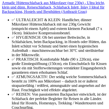
Armadic Hüttenschlafsack aus Mikrofaser (nur 230g) - Ultra leicht,
klein und dünn. Reiseschlafsack, Schlafsack Inlett, Inlay I Ideal für
Backpacking, Hostels und Berghütten (Anthrazit Grau)
✅ ULTRALEICHT & KLEIN: Handlicher, dünner
Mikrofaser Hüttenschlafsack mit nur 230g Gewicht
(entspricht einem Apfel) und extrem kleinem Packmaß (7 x
16cm). Inklusive Kompressionsbeutel.
✅ HYGIENISCH: Ob bei unreiner Bettwäsche, in
Schlafsäcken, beim Backpacking, in Hostels oder Hütten, das
Inlett schützt vor Schmutz und bietet einen hygienischen
Aufenthalt – maschinenwaschbar bei 30°C und sterilisierbar
in der Mikrowelle.
✅ PRAKTISCH: Komfortable Maße (90 x 220cm), eine
große Einstiegsöffnung (150cm), ein Einschubfach für Kissen
sowie ein mit Stofferweiterungen verstärkter Eingangsbereich
garantieren einen erholsamen Schlaf.
✅ ATMUNGSAKTIV: Der seidig weiche Sommerschlafsack
besteht zu 100% aus Mikrofaser – dadurch ist er äußerst
strapazierfähig / reißfest, atmungsaktiv und angenehm auf der
Haut. Feuchtigkeit wird effektiv abgeleitet.
✅ REISEN: Von passionierten Backpacker entwickelt, ist der
Schlafsack der perfekte Begleiter für Reisen in alle Länder.
Ideal für Hostels, Homestays, Trekking / Wandertouren und
Couchsurfing.