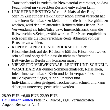
Transportbeutel ist zudem ein Netzmaterial verarbeitet, so dass
Feuchtigkeit im verpackten Zustand entweichen kann.
LEICHTER EINSTIEG: Wer im Schlafsaal der Berghütte
oder im Zelt auf der Trekkingtour schon einmal versucht hat
aus seinem Schlafsack zu klettern ohne die halbe Berghütte zu
wecken, wird den umlaufenden Reißverschluss lieben. Zur
Verwendung als Inlett/Inlay bzw. Innenschlafsack kann die
Reisverschluss-Seite gewählt werden. Für Paare empfiehlt es
sich ebenfalls die Reißverschluss-Seite abhängig von der
Bettseite zu wählen.
KOPFKISSENFACH AUF RÜCKSEITE: Der
Kisseneinschub auf der Rückseite hält das Kissen dort wo es
sein soll und sorgt dafür, dass du nicht mit fremder
Bettwäsche in Berührung kommen musst.
VIELSEITIG VERWENDBAR, LEICHT UND SCHNELL
WASCHBAR: Als dünner Sommerschlafsack, Reiselaken,
Inlett, Innenschlafsack. Klein und leicht verpackt besonders
für Backpacker, Segler, Aibnb Urlauber und
Individualtouristen geeignet. Trocknet sehr schnell und kann
daher gut unterwegs gewaschen werden.
28,99 EUR
−6,00 EUR
22,99 EUR
Bei Amazon kaufen
Preis inkl. MwSt., zzgl. Versandkosten
Angebot
Bestseller Nr. 4