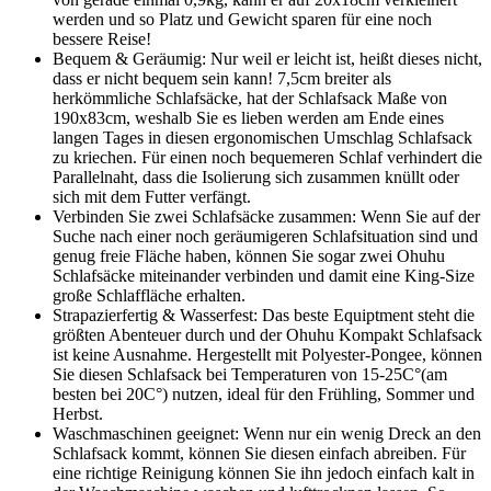
werden und so Platz und Gewicht sparen für eine noch
bessere Reise!
Bequem & Geräumig: Nur weil er leicht ist, heißt dieses nicht,
dass er nicht bequem sein kann! 7,5cm breiter als
herkömmliche Schlafsäcke, hat der Schlafsack Maße von
190x83cm, weshalb Sie es lieben werden am Ende eines
langen Tages in diesen ergonomischen Umschlag Schlafsack
zu kriechen. Für einen noch bequemeren Schlaf verhindert die
Parallelnaht, dass die Isolierung sich zusammen knüllt oder
sich mit dem Futter verfängt.
Verbinden Sie zwei Schlafsäcke zusammen: Wenn Sie auf der
Suche nach einer noch geräumigeren Schlafsituation sind und
genug freie Fläche haben, können Sie sogar zwei Ohuhu
Schlafsäcke miteinander verbinden und damit eine King-Size
große Schlaffläche erhalten.
Strapazierfertig & Wasserfest: Das beste Equiptment steht die
größten Abenteuer durch und der Ohuhu Kompakt Schlafsack
ist keine Ausnahme. Hergestellt mit Polyester-Pongee, können
Sie diesen Schlafsack bei Temperaturen von 15-25C°(am
besten bei 20C°) nutzen, ideal für den Frühling, Sommer und
Herbst.
Waschmaschinen geeignet: Wenn nur ein wenig Dreck an den
Schlafsack kommt, können Sie diesen einfach abreiben. Für
eine richtige Reinigung können Sie ihn jedoch einfach kalt in