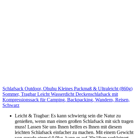
Schlafsack Outdoor, Ohuhu Kleines Packmaß & Ultraleicht (860g)
Sommer, Tragbar Leicht Wasserdicht Deckenschlafsack mit
Kompressionssack für Camping, Backpacking, Wandern, Reisen,
Schwarz
Leicht & Tragbar: Es kann schwierig sein die Natur zu
genießen, wenn man einen großen Schlafsack mit sich tragen
muss! Lassen Sie uns Ihnen helfen es Ihnen mit diesem
leichten Schlafsack einfacher zu machen. Mit einem Gewicht
von gerade einmal 0,9kg, kann er auf 20x18cm verkleinert