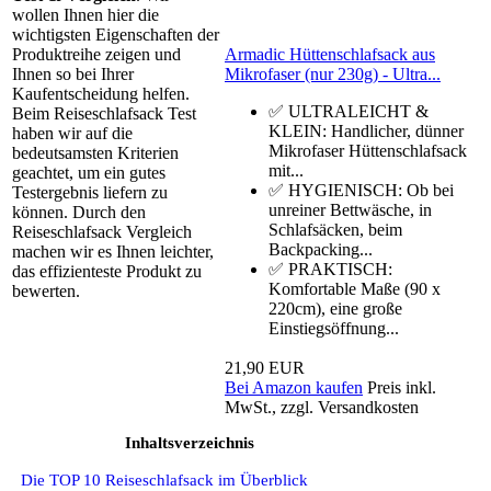
wollen Ihnen hier die
wichtigsten Eigenschaften der
Armadic Hüttenschlafsack aus
Produktreihe zeigen und
Mikrofaser (nur 230g) - Ultra...
Ihnen so bei Ihrer
Kaufentscheidung helfen.
✅ ULTRALEICHT &
Beim Reiseschlafsack Test
KLEIN: Handlicher, dünner
haben wir auf die
Mikrofaser Hüttenschlafsack
bedeutsamsten Kriterien
mit...
geachtet, um ein gutes
✅ HYGIENISCH: Ob bei
Testergebnis liefern zu
unreiner Bettwäsche, in
können. Durch den
Schlafsäcken, beim
Reiseschlafsack Vergleich
Backpacking...
machen wir es Ihnen leichter,
✅ PRAKTISCH:
das effizienteste Produkt zu
Komfortable Maße (90 x
bewerten.
220cm), eine große
Einstiegsöffnung...
21,90 EUR
Bei Amazon kaufen
Preis inkl.
MwSt., zzgl. Versandkosten
Inhaltsverzeichnis
Die TOP 10 Reiseschlafsack im Überblick