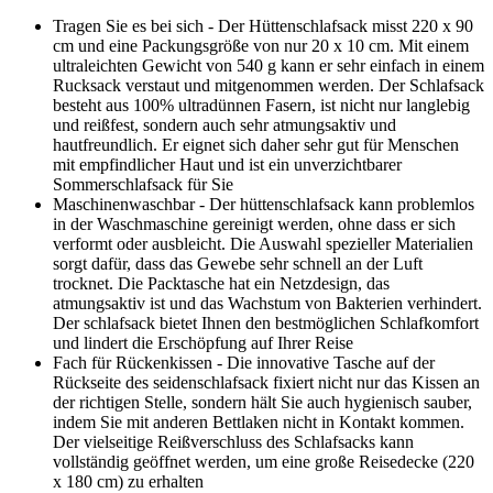
Tragen Sie es bei sich - Der Hüttenschlafsack misst 220 x 90
cm und eine Packungsgröße von nur 20 x 10 cm. Mit einem
ultraleichten Gewicht von 540 g kann er sehr einfach in einem
Rucksack verstaut und mitgenommen werden. Der Schlafsack
besteht aus 100% ultradünnen Fasern, ist nicht nur langlebig
und reißfest, sondern auch sehr atmungsaktiv und
hautfreundlich. Er eignet sich daher sehr gut für Menschen
mit empfindlicher Haut und ist ein unverzichtbarer
Sommerschlafsack für Sie
Maschinenwaschbar - Der hüttenschlafsack kann problemlos
in der Waschmaschine gereinigt werden, ohne dass er sich
verformt oder ausbleicht. Die Auswahl spezieller Materialien
sorgt dafür, dass das Gewebe sehr schnell an der Luft
trocknet. Die Packtasche hat ein Netzdesign, das
atmungsaktiv ist und das Wachstum von Bakterien verhindert.
Der schlafsack bietet Ihnen den bestmöglichen Schlafkomfort
und lindert die Erschöpfung auf Ihrer Reise
Fach für Rückenkissen - Die innovative Tasche auf der
Rückseite des seidenschlafsack fixiert nicht nur das Kissen an
der richtigen Stelle, sondern hält Sie auch hygienisch sauber,
indem Sie mit anderen Bettlaken nicht in Kontakt kommen.
Der vielseitige Reißverschluss des Schlafsacks kann
vollständig geöffnet werden, um eine große Reisedecke (220
x 180 cm) zu erhalten