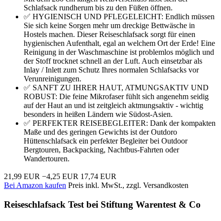
Schlafsack rundherum bis zu den Füßen öffnen.
✅ HYGIENISCH UND PFLEGELEICHT: Endlich müssen
Sie sich keine Sorgen mehr um dreckige Bettwäsche in
Hostels machen. Dieser Reiseschlafsack sorgt für einen
hygienischen Aufenthalt, egal an welchem Ort der Erde! Eine
Reinigung in der Waschmaschine ist problemlos möglich und
der Stoff trocknet schnell an der Luft. Auch einsetzbar als
Inlay / Inlett zum Schutz Ihres normalen Schlafsacks vor
Verunreinigungen.
✅ SANFT ZU IHRER HAUT, ATMUNGSAKTIV UND
ROBUST: Die feine Mikrofaser fühlt sich angenehm seidig
auf der Haut an und ist zeitgleich aktmungsaktiv - wichtig
besonders in heißen Ländern wie Südost-Asien.
✅ PERFEKTER REISEBEGLEITER: Dank der kompakten
Maße und des geringen Gewichts ist der Outdoro
Hüttenschlafsack ein perfekter Begleiter bei Outdoor
Bergtouren, Backpacking, Nachtbus-Fahrten oder
Wandertouren.
21,99 EUR
−4,25 EUR
17,74 EUR
Bei Amazon kaufen
Preis inkl. MwSt., zzgl. Versandkosten
Reiseschlafsack Test bei Stiftung Warentest & Co