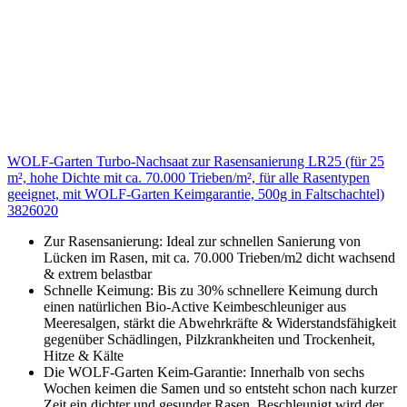
WOLF-Garten Turbo-Nachsaat zur Rasensanierung LR25 (für 25
m², hohe Dichte mit ca. 70.000 Trieben/m², für alle Rasentypen
geeignet, mit WOLF-Garten Keimgarantie, 500g in Faltschachtel)
3826020
Zur Rasensanierung: Ideal zur schnellen Sanierung von
Lücken im Rasen, mit ca. 70.000 Trieben/m2 dicht wachsend
& extrem belastbar
Schnelle Keimung: Bis zu 30% schnellere Keimung durch
einen natürlichen Bio-Active Keimbeschleuniger aus
Meeresalgen, stärkt die Abwehrkräfte & Widerstandsfähigkeit
gegenüber Schädlingen, Pilzkrankheiten und Trockenheit,
Hitze & Kälte
Die WOLF-Garten Keim-Garantie: Innerhalb von sechs
Wochen keimen die Samen und so entsteht schon nach kurzer
Zeit ein dichter und gesunder Rasen. Beschleunigt wird der