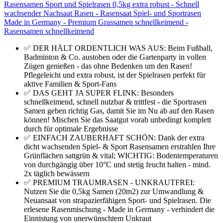
Rasensamen Sport und Spielrasen 0,5kg extra robust - Schnell
wachsender Nachsaat Rasen - Rasensaat Spiel- und Sportrasen
Made in Germany - Premium Grassamen schnellkeimend -
Rasensamen schnellkeimend
✅ DER HÄLT ORDENTLICH WAS AUS: Beim Fußball,
Badminton & Co. austoben oder die Gartenparty in vollen
Zügen genießen - das ohne Bedenken um den Rasen!
Pflegeleicht und extra robust, ist der Spielrasen perfekt für
aktive Familien & Sport-Fans
✅ DAS GEHT JA SUPER FLINK: Besonders
schnellkeimend, schnell nutzbar & trittfest - die Sportrasen
Samen geben richtig Gas, damit Sie im Nu ab auf den Rasen
können! Mischen Sie das Saatgut vorab unbedingt komplett
durch für optimale Ergebnisse
✅ EINFACH ZAUBERHAFT SCHÖN: Dank der extra
dicht wachsenden Spiel- & Sport Rasensamen erstrahlen Ihre
Grünflächen sattgrün & vital; WICHTIG: Bodentemperaturen
von durchgängig über 10°C und stetig feucht halten - mind.
2x täglich bewässern
✅ PREMIUM TRAUMRASEN - UNKRAUTFREI:
Nutzen Sie die 0,5kg Samen (20m2) zur Umwandlung &
Neuansaat von strapazierfähigen Sport- und Spielrasen. Die
erlesene Rasenmischung - Made in Germany - verhindert die
Einnistung von unerwünschtem Unkraut