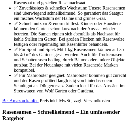
Rasensaat und gezielten Rasennachsaat.
✅ Zuverlässiges & schnelles Wachstum: Unsere Rasensamen
sind überwiegend schnellkeimend. So garantiert das Saatgut
ein rasches Wachstum der Halme und grünes Gras.
✅ Schnell nutzbar & enorm trittfest: Kinder oder Haustiere
können den Garten schon kurz nach der Aussaat wieder
betreten. Die Samen eignen sich ebenfalls als Nachsaat für
kahle Stellen im Garten. Bei großen Flecken mit Rasenwalze
festigen oder regelmäßig mit Rasenlüfter behandeln.
✅ Für Sport und Spiel: Mit 1 kg Rasensamen können auf 35
bis 40 m² des Gartens gesät werden. Auch für Trockenrasen
und Schattenrasen bedingt durch Bäume oder andere Objekte
nutzbar. Bei der Neuanlage mit vielen Rasenerde Marken
kompatibel.
✅ Für Mähroboter geeignet: Mähroboter kommen gut zurecht
und der Rasen profitiert langfristig von hinterlassenem
Schnittgut als Düngerersatz. Zudem ideal für das Aussäen im
Streuwagen von Wolf Garten oder Gardena.
Bei Amazon kaufen
Preis inkl. MwSt., zzgl. Versandkosten
Rasensamen – Schnellkeimend – Ein umfassender
Ratgeber