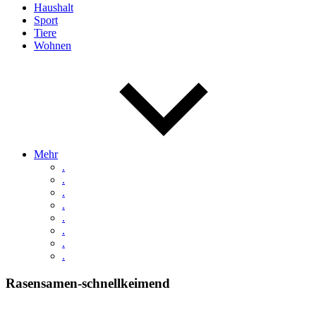
Haushalt
Sport
Tiere
Wohnen
Mehr
.
.
.
.
.
.
.
.
Rasensamen-schnellkeimend