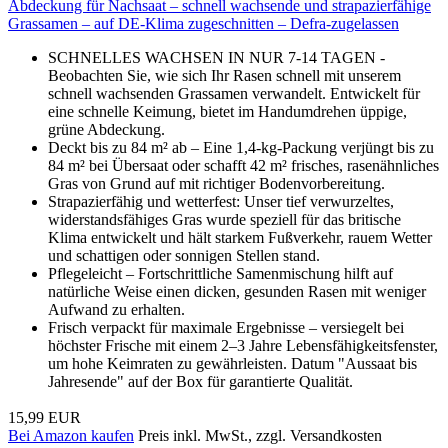
Abdeckung für Nachsaat – schnell wachsende und strapazierfähige
Grassamen – auf DE-Klima zugeschnitten – Defra-zugelassen
SCHNELLES WACHSEN IN NUR 7-14 TAGEN -
Beobachten Sie, wie sich Ihr Rasen schnell mit unserem
schnell wachsenden Grassamen verwandelt. Entwickelt für
eine schnelle Keimung, bietet im Handumdrehen üppige,
grüne Abdeckung.
Deckt bis zu 84 m² ab – Eine 1,4-kg-Packung verjüngt bis zu
84 m² bei Übersaat oder schafft 42 m² frisches, rasenähnliches
Gras von Grund auf mit richtiger Bodenvorbereitung.
Strapazierfähig und wetterfest: Unser tief verwurzeltes,
widerstandsfähiges Gras wurde speziell für das britische
Klima entwickelt und hält starkem Fußverkehr, rauem Wetter
und schattigen oder sonnigen Stellen stand.
Pflegeleicht – Fortschrittliche Samenmischung hilft auf
natürliche Weise einen dicken, gesunden Rasen mit weniger
Aufwand zu erhalten.
Frisch verpackt für maximale Ergebnisse – versiegelt bei
höchster Frische mit einem 2–3 Jahre Lebensfähigkeitsfenster,
um hohe Keimraten zu gewährleisten. Datum "Aussaat bis
Jahresende" auf der Box für garantierte Qualität.
15,99 EUR
Bei Amazon kaufen
Preis inkl. MwSt., zzgl. Versandkosten