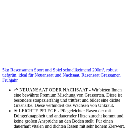
5kg Rasensamen Sport und Spiel schnellkeimend 200m², robust,
tiefgrün, ideal für Neuansaat und Nachsaat, Rasensaat Grassamen
Frühjahr
🌱 NEUANSAAT ODER NACHSAAT - Wir bieten Ihnen
eine bewährte Premium Mischung von Grassorten. Diese ist
besonders strapazierfähig und trittfest und bildet eine dichte
Grasnarbe. Diese verhindert das Wachsen von Unkraut.
☀ LEICHTE PFLEGE - Pflegeleichter Rasen der mit
Düngerknappheit und andauernder Hitze zurecht kommt und
keine großen Ansprüche an den Boden stellt. Für einen
dauerhaft vitalen und dichten Rasen mit sehr hohem Zierwert.