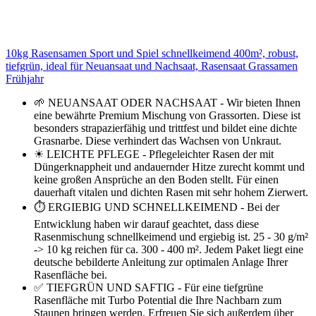
10kg Rasensamen Sport und Spiel schnellkeimend 400m², robust,
tiefgrün, ideal für Neuansaat und Nachsaat, Rasensaat Grassamen
Frühjahr
🌱 NEUANSAAT ODER NACHSAAT - Wir bieten Ihnen
eine bewährte Premium Mischung von Grassorten. Diese ist
besonders strapazierfähig und trittfest und bildet eine dichte
Grasnarbe. Diese verhindert das Wachsen von Unkraut.
☀ LEICHTE PFLEGE - Pflegeleichter Rasen der mit
Düngerknappheit und andauernder Hitze zurecht kommt und
keine großen Ansprüche an den Boden stellt. Für einen
dauerhaft vitalen und dichten Rasen mit sehr hohem Zierwert.
⏱ ERGIEBIG UND SCHNELLKEIMEND - Bei der
Entwicklung haben wir darauf geachtet, dass diese
Rasenmischung schnellkeimend und ergiebig ist. 25 - 30 g/m²
-> 10 kg reichen für ca. 300 - 400 m². Jedem Paket liegt eine
deutsche bebilderte Anleitung zur optimalen Anlage Ihrer
Rasenfläche bei.
✅ TIEFGRÜN UND SAFTIG - Für eine tiefgrüne
Rasenfläche mit Turbo Potential die Ihre Nachbarn zum
Staunen bringen werden. Erfreuen Sie sich außerdem über