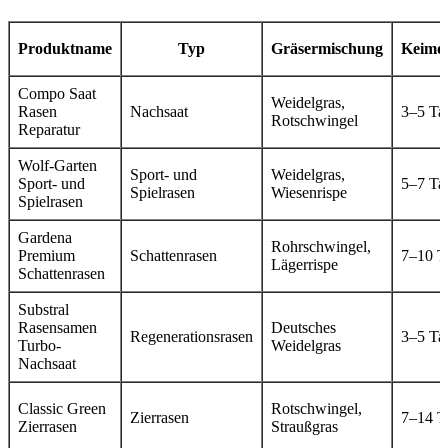
Produktname
Typ
Gräsermischung
Keimd
Compo Saat
Weidelgras,
Rasen
Nachsaat
3–5 Ta
Rotschwingel
Reparatur
Wolf-Garten
Sport- und
Weidelgras,
Sport- und
5–7 Ta
Spielrasen
Wiesenrispe
Spielrasen
Gardena
Rohrschwingel,
Premium
Schattenrasen
7–10 T
Lägerrispe
Schattenrasen
Substral
Rasensamen
Deutsches
Regenerationsrasen
3–5 Ta
Turbo-
Weidelgras
Nachsaat
Classic Green
Rotschwingel,
Zierrasen
7–14 T
Zierrasen
Straußgras