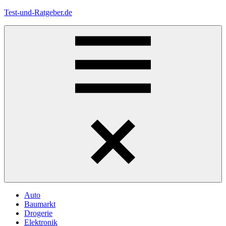
Zum
Test-und-Ratgeber.de
Inhalt
springen
Menü
Auto
Baumarkt
Drogerie
Elektronik