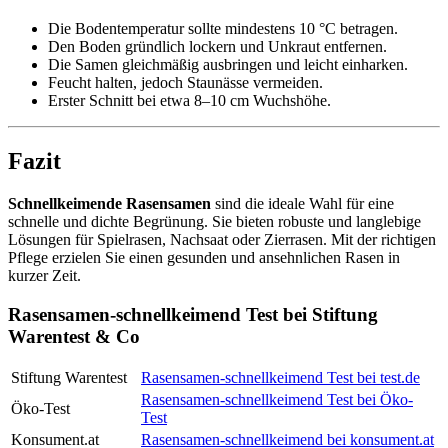
Die Bodentemperatur sollte mindestens 10 °C betragen.
Den Boden gründlich lockern und Unkraut entfernen.
Die Samen gleichmäßig ausbringen und leicht einharken.
Feucht halten, jedoch Staunässe vermeiden.
Erster Schnitt bei etwa 8–10 cm Wuchshöhe.
Fazit
Schnellkeimende Rasensamen
sind die ideale Wahl für eine
schnelle und dichte Begrünung. Sie bieten robuste und langlebige
Lösungen für Spielrasen, Nachsaat oder Zierrasen. Mit der richtigen
Pflege erzielen Sie einen gesunden und ansehnlichen Rasen in
kurzer Zeit.
Rasensamen-schnellkeimend Test bei Stiftung
Warentest & Co
Stiftung Warentest
Rasensamen-schnellkeimend Test bei test.de
Rasensamen-schnellkeimend Test bei Öko-
Öko-Test
Test
Konsument.at
Rasensamen-schnellkeimend bei konsument.at