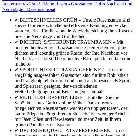
in Germany - 25m2 Fläche Rasen - Grassamen Turbo Nachsaat und
Neuanlage - Rasennachsaat
✔ BLITZSCHNELLES GRÜN – Unsere Rasensamen sind
speziell für eine schnelle und effiziente Keimung entwickelt
worden, ideal für die schnelle Wiederherstellung Ihres Rasens
oder die Neuanlage von Grünflächen
✔ DICHTER, SATTGRÜNER TRAUMRASEN – Mit
unseren hochwertigen Grassamen erzielen Sie einen üppig
dichten und lebendig grünen Rasen, der Ihre Nachbarn vor
Neid erblassen lässt. Die ultimative Rasenpracht, einfach und
mühelos
✔ SPORT UND SPIELRASEN GEEIGNET – Unsere
sorgfältig ausgewählten Grassorten sind für ihre Robustheit
und Langlebigkeit bekannt und somit auch bestens als Sport-
und Spielrasen geeignet, der verschiedenen
Wetterbedingungen und Belastungen standhält
✔ MÜHELOSE RASENPFLEGE – Entfalten Sie die
Schönheit Ihres Gartens ohne Mühe! Dank unseres
pflegeleichten Rasensamens wächst ein üppiger Rasen, der
kaum Pflege benötigt. Freuen Sie sich über weniger Arbeit
mit Jäten, Säen und Bewässern und mehr Zeit, in Ihrem
grünen Paradies zu entspannen
✔ DEUTSCHE QUALITÄTSVERSPRECHEN – Unser
Rasensamen sind in Deutschland hergestellt und stehen für