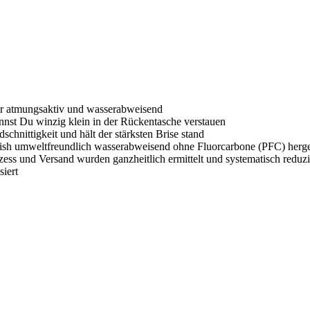
ehr atmungsaktiv und wasserabweisend
annst Du winzig klein in der Rückentasche verstauen
schnittigkeit und hält der stärksten Brise stand
nish umweltfreundlich wasserabweisend ohne Fluorcarbone (PFC) herges
zess und Versand wurden ganzheitlich ermittelt und systematisch reduz
iert