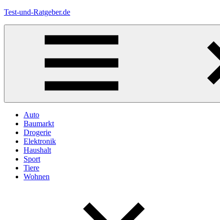
Zum
Test-und-Ratgeber.de
Inhalt
springen
Menü
Auto
Baumarkt
Drogerie
Elektronik
Haushalt
Sport
Tiere
Wohnen