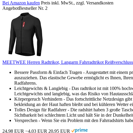
Bei Amazon kaufen
Preis inkl. MwSt., zzgl. Versandkosten
Angebot
Bestseller Nr. 2
MEETWEE Herren Radtrikot, Langarm Fahrradtrikot Reißverschluss F
Bessere Passform & Einfach Tragen - Ausgestattet mit einem p
auszuziehen. Das elastische Gewebe ermöglicht es Ihnen, Ihre
Radfahrens.
Leichtgewichts & Langlebig - Das radtrikot ist mit 100% hochw
Leichtgewichts und langlebig, was das Risiko von Hautausschl
Körpergeruch Verhindern - Das fortschrittliche Netzdesign gib
bekleidung an der Haut haften bleibt und bei kühleren Wetter 
Tolles Design für Radfahrer - Die radshirt haben 3 große Tasche
Sichtbarkeit bei schlechtem Licht und hält Sie in der Dunkelheit
Versprechen - Wenn Sie ein Problem mit den Fahrradshirts habe
24,98 EUR
−4,03 EUR
20,95 EUR