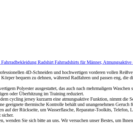
ahrradbekleidung Radshirt Fahrradshirts für Männer, Atmungsaktive 
rofessionellen 4D-Schneiden und hochwertigen vorderen vollen Reißver
n Körper bequem zu dehnen, während Radfahren und passen eng, die di
ertigem Polyester ausgestattet, das auch nach mehrmaligem Waschen sei
ägen oder Überhitzung im Training reduziert.
t dem cycling jersey kurzarm eine atmungsaktive Funktion, nimmt die S
eine geeignete thermische Kontrolle behält und unangenehmen Geruch für
n auf der Rückseite, um Wasserflasche, Reparatur-Toolkits, Telefon, Leb
 sicher.
n, wenden Sie sich bitte an uns. Wir versuchen unser Bestes, um Ihnen