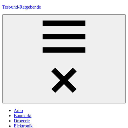
Zum
Test-und-Ratgeber.de
Inhalt
springen
Menü
Auto
Baumarkt
Drogerie
Elektronik