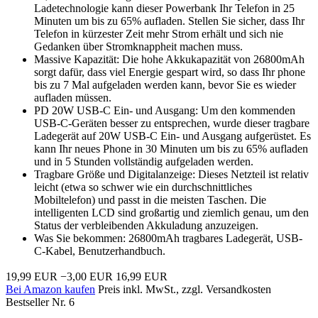
Ladetechnologie kann dieser Powerbank Ihr Telefon in 25
Minuten um bis zu 65% aufladen. Stellen Sie sicher, dass Ihr
Telefon in kürzester Zeit mehr Strom erhält und sich nie
Gedanken über Stromknappheit machen muss.
Massive Kapazität: Die hohe Akkukapazität von 26800mAh
sorgt dafür, dass viel Energie gespart wird, so dass Ihr phone
bis zu 7 Mal aufgeladen werden kann, bevor Sie es wieder
aufladen müssen.
PD 20W USB-C Ein- und Ausgang: Um den kommenden
USB-C-Geräten besser zu entsprechen, wurde dieser tragbare
Ladegerät auf 20W USB-C Ein- und Ausgang aufgerüstet. Es
kann Ihr neues Phone in 30 Minuten um bis zu 65% aufladen
und in 5 Stunden vollständig aufgeladen werden.
Tragbare Größe und Digitalanzeige: Dieses Netzteil ist relativ
leicht (etwa so schwer wie ein durchschnittliches
Mobiltelefon) und passt in die meisten Taschen. Die
intelligenten LCD sind großartig und ziemlich genau, um den
Status der verbleibenden Akkuladung anzuzeigen.
Was Sie bekommen: 26800mAh tragbares Ladegerät, USB-
C-Kabel, Benutzerhandbuch.
19,99 EUR
−3,00 EUR
16,99 EUR
Bei Amazon kaufen
Preis inkl. MwSt., zzgl. Versandkosten
Bestseller Nr. 6