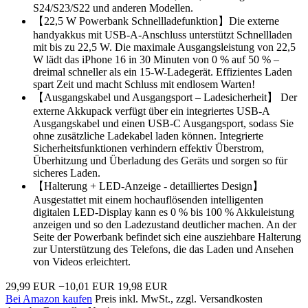
S24/S23/S22 und anderen Modellen.
【22,5 W Powerbank Schnellladefunktion】Die externe
handyakkus mit USB-A-Anschluss unterstützt Schnellladen
mit bis zu 22,5 W. Die maximale Ausgangsleistung von 22,5
W lädt das iPhone 16 in 30 Minuten von 0 % auf 50 % –
dreimal schneller als ein 15-W-Ladegerät. Effizientes Laden
spart Zeit und macht Schluss mit endlosem Warten!
【Ausgangskabel und Ausgangsport – Ladesicherheit】 Der
externe Akkupack verfügt über ein integriertes USB-A
Ausgangskabel und einen USB-C Ausgangsport, sodass Sie
ohne zusätzliche Ladekabel laden können. Integrierte
Sicherheitsfunktionen verhindern effektiv Überstrom,
Überhitzung und Überladung des Geräts und sorgen so für
sicheres Laden.
【Halterung + LED-Anzeige - detailliertes Design】
Ausgestattet mit einem hochauflösenden intelligenten
digitalen LED-Display kann es 0 % bis 100 % Akkuleistung
anzeigen und so den Ladezustand deutlicher machen. An der
Seite der Powerbank befindet sich eine ausziehbare Halterung
zur Unterstützung des Telefons, die das Laden und Ansehen
von Videos erleichtert.
29,99 EUR
−10,01 EUR
19,98 EUR
Bei Amazon kaufen
Preis inkl. MwSt., zzgl. Versandkosten