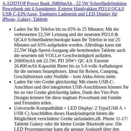
A ADDTOP Power Bank 26800mAh - 22,5W Schnellladefunktion
Powerbank mit 4 Ausgängen, Externe Handyakkus PD3.0 QC4.0
USB C-EIN/Ausg, Tragbares Ladegerät und LED Display für
iPhone, Galaxy, Tablette
Laden Sie Ihr Telefon bis zu 65% in 25 Minuten: Mit der
verbesserten 22,5W Leistung und der neuesten PD3.0 &
QC4.0 Schnellladetechnologie kann Ihr Telefon in nur 25
Minuten auf 65% aufgeladen werden. Allerdings kann mit
22,5W High-Speed-Ausgang alle bestehenden Tablette auch
die neuesten mit VOLLer Geschwindigkeit aufladen.
26800mAh mit 22.5W, PD 20W+ QC 4.0: Enorme
26.800 mAh Kapazität Bietet bis zu 5-6 volle Aufladungen
für die meisten Smartphones. Ideal für Reisen, Camping,
Geschäftsreisen oder Notfälle – kein Akku-Stress mehr.
Laden Sie vier Geräte gleichzeitig: Mit einem USB-C-
Anschluss und drei integrierten USB-Anschlüssen können Sie
bis zu vier Geräte gleichzeitig laden. Dank des Vier-Port-
Designs können Sie diese tragbare Powerbank mit Familie
und Freunden teilen.
Universelle Kompatibilität + LED Display: 2 Typs(USB A +
USB C) Anschlüßen dieses Handyladegerät bieten die
Möglichkeit verschidene Geräte aufzuladen,zB. Phone 11-17/
Tablette Galaxy oder die kleine Geräte Bluetooth usw. Die
LED Prozentanzeige kann die genaue Auskunft über den