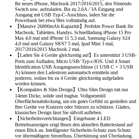
Ihr neues iPhone, Macbook 2017/2016/2015, den Nintendo
Switch usw. aufzuladen. Bis zu 2.6A / 3A Eingang und
Ausgang mit USB Typ-C-Anschluss, laden Sie die
Powerbank bei etwa 9hrs vollständig auf.
【Massive 26800mAh Kapazität】Perfekte Power Bank für
Macbook, Tabletten, Handys. Schnellladung iPhone 15 Pro
Max 4,0 mal und iPhone 11 5,3 mal, Samsung Galaxy S24
4,0 mal und Galaxy S8/S7 5 mal, Ipad Mini 3 mal,
2017/2016/2015 Macbook 2 mal.
【Laden Sie 4 Geräte gleichzeitig auf】Es unterstützt 3 USB-
Ports zum Aufladen, Micro USB/ Typ-c/IOS. Und 4 Smart
Identification USB Ausgangsanschlüsse (1 USB C + 3 USB
A) können den Ladestrom automatisch ermitteln und
justieren, sodass bis zu 4 Geräte gleichzeitig aufgeladen
werden können.
【Kompaktes & Slim Design】Ultra Slim Design mit nur
14mm Dicke, solide und tragbar. Vollgummiöl
Oberflächenabdeckung, um ein gutes Gefühl zu genießen und
Ihre Geräte vor Kratzern oder Stürzen zu schützen. Glattes,
klassisches Design lässt Sie stilvoll aufleben.
【Sicherheitsvorrichtungen】Eingebaute 4 LED
Betriebsanzeigen zeigt Ihnen den aktuellen Batteriestand auf
einen Blick an. Intelligenter Sicherheits-Schutz zum Schutz
vor übermäßigem Stromfluss, Überhitzung und Überladung.