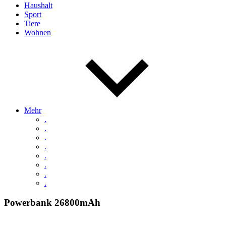
Haushalt
Sport
Tiere
Wohnen
Mehr
.
.
.
.
.
.
.
.
Powerbank 26800mAh