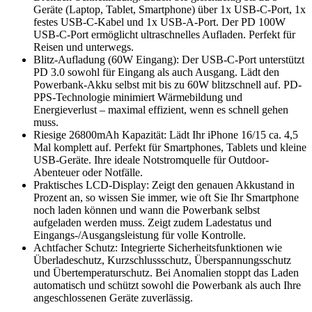
Geräte (Laptop, Tablet, Smartphone) über 1x USB-C-Port, 1x
festes USB-C-Kabel und 1x USB-A-Port. Der PD 100W
USB-C-Port ermöglicht ultraschnelles Aufladen. Perfekt für
Reisen und unterwegs.
Blitz-Aufladung (60W Eingang): Der USB-C-Port unterstützt
PD 3.0 sowohl für Eingang als auch Ausgang. Lädt den
Powerbank-Akku selbst mit bis zu 60W blitzschnell auf. PD-
PPS-Technologie minimiert Wärmebildung und
Energieverlust – maximal effizient, wenn es schnell gehen
muss.
Riesige 26800mAh Kapazität: Lädt Ihr iPhone 16/15 ca. 4,5
Mal komplett auf. Perfekt für Smartphones, Tablets und kleine
USB-Geräte. Ihre ideale Notstromquelle für Outdoor-
Abenteuer oder Notfälle.
Praktisches LCD-Display: Zeigt den genauen Akkustand in
Prozent an, so wissen Sie immer, wie oft Sie Ihr Smartphone
noch laden können und wann die Powerbank selbst
aufgeladen werden muss. Zeigt zudem Ladestatus und
Eingangs-/Ausgangsleistung für volle Kontrolle.
Achtfacher Schutz: Integrierte Sicherheitsfunktionen wie
Überladeschutz, Kurzschlussschutz, Überspannungsschutz
und Übertemperaturschutz. Bei Anomalien stoppt das Laden
automatisch und schützt sowohl die Powerbank als auch Ihre
angeschlossenen Geräte zuverlässig.