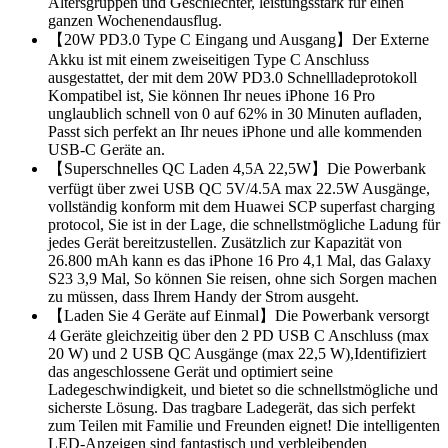
Altersgruppen und Geschlechter, leistungsstark für einen
ganzen Wochenendausflug.
【20W PD3.0 Type C Eingang und Ausgang】Der Externe
Akku ist mit einem zweiseitigen Type C Anschluss
ausgestattet, der mit dem 20W PD3.0 Schnellladeprotokoll
Kompatibel ist, Sie können Ihr neues iPhone 16 Pro
unglaublich schnell von 0 auf 62% in 30 Minuten aufladen,
Passt sich perfekt an Ihr neues iPhone und alle kommenden
USB-C Geräte an.
【Superschnelles QC Laden 4,5A 22,5W】Die Powerbank
verfügt über zwei USB QC 5V/4.5A max 22.5W Ausgänge,
vollständig konform mit dem Huawei SCP superfast charging
protocol, Sie ist in der Lage, die schnellstmögliche Ladung für
jedes Gerät bereitzustellen. Zusätzlich zur Kapazität von
26.800 mAh kann es das iPhone 16 Pro 4,1 Mal, das Galaxy
S23 3,9 Mal, So können Sie reisen, ohne sich Sorgen machen
zu müssen, dass Ihrem Handy der Strom ausgeht.
【Laden Sie 4 Geräte auf Einmal】Die Powerbank versorgt
4 Geräte gleichzeitig über den 2 PD USB C Anschluss (max
20 W) und 2 USB QC Ausgänge (max 22,5 W),Identifiziert
das angeschlossene Gerät und optimiert seine
Ladegeschwindigkeit, und bietet so die schnellstmögliche und
sicherste Lösung. Das tragbare Ladegerät, das sich perfekt
zum Teilen mit Familie und Freunden eignet! Die intelligenten
LED-Anzeigen sind fantastisch und verbleibenden