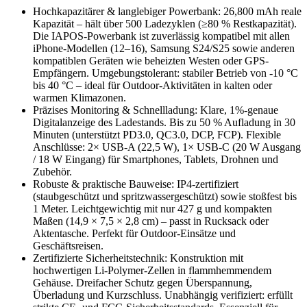
Hochkapazitärer & langlebiger Powerbank: 26,800 mAh reale
Kapazität – hält über 500 Ladezyklen (≥80 % Restkapazität).
Die IAPOS-Powerbank ist zuverlässig kompatibel mit allen
iPhone-Modellen (12–16), Samsung S24/S25 sowie anderen
kompatiblen Geräten wie beheizten Westen oder GPS-
Empfängern. Umgebungstolerant: stabiler Betrieb von -10 °C
bis 40 °C – ideal für Outdoor-Aktivitäten in kalten oder
warmen Klimazonen.
Präzises Monitoring & Schnellladung: Klare, 1%-genaue
Digitalanzeige des Ladestands. Bis zu 50 % Aufladung in 30
Minuten (unterstützt PD3.0, QC3.0, DCP, FCP). Flexible
Anschlüsse: 2× USB-A (22,5 W), 1× USB-C (20 W Ausgang
/ 18 W Eingang) für Smartphones, Tablets, Drohnen und
Zubehör.
Robuste & praktische Bauweise: IP4-zertifiziert
(staubgeschützt und spritzwassergeschützt) sowie stoßfest bis
1 Meter. Leichtgewichtig mit nur 427 g und kompakten
Maßen (14,9 × 7,5 × 2,8 cm) – passt in Rucksack oder
Aktentasche. Perfekt für Outdoor-Einsätze und
Geschäftsreisen.
Zertifizierte Sicherheitstechnik: Konstruktion mit
hochwertigen Li-Polymer-Zellen in flammhemmendem
Gehäuse. Dreifacher Schutz gegen Überspannung,
Überladung und Kurzschluss. Unabhängig verifiziert: erfüllt