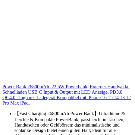
Power Bank 26800mAh, 22.5W Powerbank, Externer Handyakku
Schnellladen USB C Input & Output mit LED Anzeige, PD3.0
QC4.0 Tragbares Ladegerät Kompatibel mit iPhone 16 15 14 13 12
Pro Max iPad.
【Fast Charging 26800mAh Power Bank】Ultradünne &
Leichte & Kompakte PowerBank, passt leicht in Taschen,
Handtaschen oder Geldbörsen; das minimalistische und
schlanke Design bietet einen guten Halt; ideal für alle