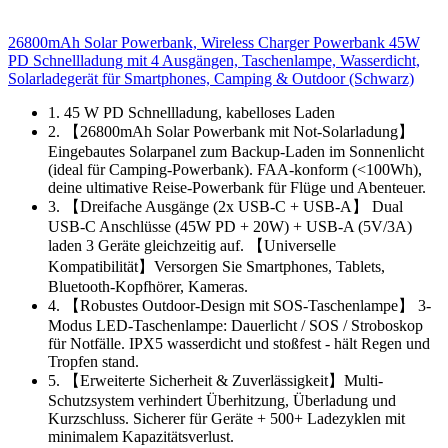
26800mAh Solar Powerbank, Wireless Charger Powerbank 45W
PD Schnellladung mit 4 Ausgängen, Taschenlampe, Wasserdicht,
Solarladegerät für Smartphones, Camping & Outdoor (Schwarz)
1. 45 W PD Schnellladung, kabelloses Laden
2. 【26800mAh Solar Powerbank mit Not-Solarladung】
Eingebautes Solarpanel zum Backup-Laden im Sonnenlicht
(ideal für Camping-Powerbank). FAA-konform (<100Wh),
deine ultimative Reise-Powerbank für Flüge und Abenteuer.
3. 【Dreifache Ausgänge (2x USB-C + USB-A】 Dual
USB-C Anschlüsse (45W PD + 20W) + USB-A (5V/3A)
laden 3 Geräte gleichzeitig auf. 【Universelle
Kompatibilität】Versorgen Sie Smartphones, Tablets,
Bluetooth-Kopfhörer, Kameras.
4. 【Robustes Outdoor-Design mit SOS-Taschenlampe】 3-
Modus LED-Taschenlampe: Dauerlicht / SOS / Stroboskop
für Notfälle. IPX5 wasserdicht und stoßfest - hält Regen und
Tropfen stand.
5. 【Erweiterte Sicherheit & Zuverlässigkeit】Multi-
Schutzsystem verhindert Überhitzung, Überladung und
Kurzschluss. Sicherer für Geräte + 500+ Ladezyklen mit
minimalem Kapazitätsverlust.