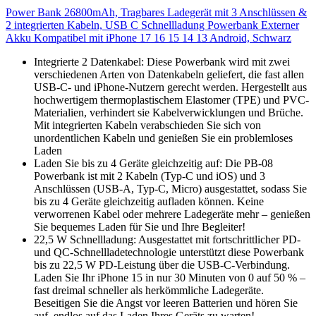
Power Bank 26800mAh, Tragbares Ladegerät mit 3 Anschlüssen &
2 integrierten Kabeln, USB C Schnellladung Powerbank Externer
Akku Kompatibel mit iPhone 17 16 15 14 13 Android, Schwarz
Integrierte 2 Datenkabel: Diese Powerbank wird mit zwei
verschiedenen Arten von Datenkabeln geliefert, die fast allen
USB-C- und iPhone-Nutzern gerecht werden. Hergestellt aus
hochwertigem thermoplastischem Elastomer (TPE) und PVC-
Materialien, verhindert sie Kabelverwicklungen und Brüche.
Mit integrierten Kabeln verabschieden Sie sich von
unordentlichen Kabeln und genießen Sie ein problemloses
Laden
Laden Sie bis zu 4 Geräte gleichzeitig auf: Die PB-08
Powerbank ist mit 2 Kabeln (Typ-C und iOS) und 3
Anschlüssen (USB-A, Typ-C, Micro) ausgestattet, sodass Sie
bis zu 4 Geräte gleichzeitig aufladen können. Keine
verworrenen Kabel oder mehrere Ladegeräte mehr – genießen
Sie bequemes Laden für Sie und Ihre Begleiter!
22,5 W Schnellladung: Ausgestattet mit fortschrittlicher PD-
und QC-Schnellladetechnologie unterstützt diese Powerbank
bis zu 22,5 W PD-Leistung über die USB-C-Verbindung.
Laden Sie Ihr iPhone 15 in nur 30 Minuten von 0 auf 50 % –
fast dreimal schneller als herkömmliche Ladegeräte.
Beseitigen Sie die Angst vor leeren Batterien und hören Sie
auf, endlos auf das Laden Ihres Geräts zu warten!