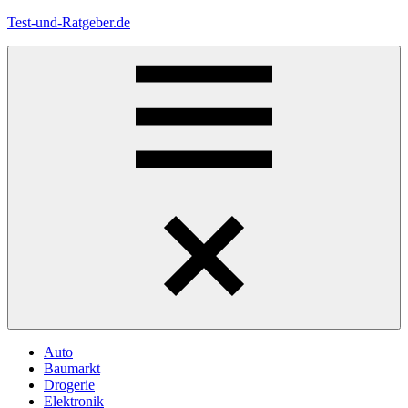
Zum
Test-und-Ratgeber.de
Inhalt
springen
Menü
Auto
Baumarkt
Drogerie
Elektronik