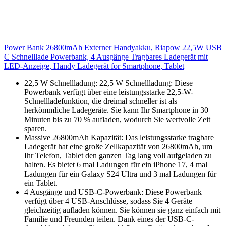
Power Bank 26800mAh Externer Handyakku, Riapow 22,5W USB
C Schnelllade Powerbank, 4 Ausgänge Tragbares Ladegerät mit
LED-Anzeige, Handy Ladegerät for Smartphone, Tablet
22,5 W Schnellladung: 22,5 W Schnellladung: Diese
Powerbank verfügt über eine leistungsstarke 22,5-W-
Schnellladefunktion, die dreimal schneller ist als
herkömmliche Ladegeräte. Sie kann Ihr Smartphone in 30
Minuten bis zu 70 % aufladen, wodurch Sie wertvolle Zeit
sparen.
Massive 26800mAh Kapazität: Das leistungsstarke tragbare
Ladegerät hat eine große Zellkapazität von 26800mAh, um
Ihr Telefon, Tablet den ganzen Tag lang voll aufgeladen zu
halten. Es bietet 6 mal Ladungen für ein iPhone 17, 4 mal
Ladungen für ein Galaxy S24 Ultra und 3 mal Ladungen für
ein Tablet.
4 Ausgänge und USB-C-Powerbank: Diese Powerbank
verfügt über 4 USB-Anschlüsse, sodass Sie 4 Geräte
gleichzeitig aufladen können. Sie können sie ganz einfach mit
Familie und Freunden teilen. Dank eines der USB-C-