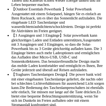
Tablets und Kameras schnell wieder Energie tanken und Ihr
Leben bequemer machen.
【Outdoor Essentials Powerbank 】Solar Powerbank
Ausgestattet mit einem Solarpanel, hängen Sie es einfach an
Ihren Rucksack, um es über das Sonnenlicht aufzuladen. Die
eingebaute LED Taschenlampe und
wasserdichtem/aubdichtem/schockfestem. Design ist perfekt
für Aktivitäten im Freien geeignet.
【3 Ausgängen und 3 Eingänge】Solar powerbank kann
gleichzeitiges Laden und Entladen unterstützen,Ausgestattet
mit 3 Ausgängen und 3 Eingängen, so dass die Solar-
Powerbank bis zu 3 Geräte gleichzeitig aufladen kann. Die 3
Eingänge bieten auch mehr Ladeoptionen und ermöglichen
das Aufladen über Micro-USB, USB-C und
Sonnenkollektoren. Das benutzerfreundliche Design macht
das mobile Laden komfortabler und ermöglicht es Ihnen, Ihre
Geräte jederzeit und überall auf Reisen aufzuladen.
【Tragbares Taschenlampen Design】Die power bank wird
mit einer eingebauten Taschenlampe geliefert, die nachts oder
bei schlechten Lichtverhältnissen für ausreichend Licht sorgen
kann.Die Bedienung des Taschenlampenschalters ist ebenfalls
sehr einfach, Sie müssen nur lange auf die Taste drücken.Es
bietet eine bequeme Beleuchtungsunterstützung, wenn Sie
sich im Dunkeln im Freien aufhalten oder mit einem
Stromausfall konfrontiert sind.