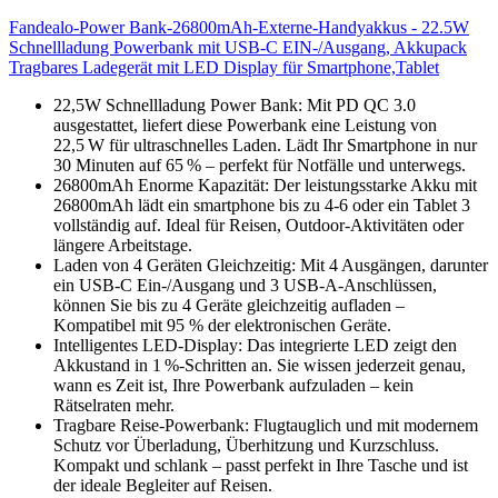
Fandealo-Power Bank-26800mAh-Externe-Handyakkus - 22.5W
Schnellladung Powerbank mit USB-C EIN-/Ausgang, Akkupack
Tragbares Ladegerät mit LED Display für Smartphone,Tablet
22,5W Schnellladung Power Bank: Mit PD QC 3.0
ausgestattet, liefert diese Powerbank eine Leistung von
22,5 W für ultraschnelles Laden. Lädt Ihr Smartphone in nur
30 Minuten auf 65 % – perfekt für Notfälle und unterwegs.
26800mAh Enorme Kapazität: Der leistungsstarke Akku mit
26800mAh lädt ein smartphone bis zu 4-6 oder ein Tablet 3
vollständig auf. Ideal für Reisen, Outdoor-Aktivitäten oder
längere Arbeitstage.
Laden von 4 Geräten Gleichzeitig: Mit 4 Ausgängen, darunter
ein USB-C Ein-/Ausgang und 3 USB-A-Anschlüssen,
können Sie bis zu 4 Geräte gleichzeitig aufladen –
Kompatibel mit 95 % der elektronischen Geräte.
Intelligentes LED-Display: Das integrierte LED zeigt den
Akkustand in 1 %-Schritten an. Sie wissen jederzeit genau,
wann es Zeit ist, Ihre Powerbank aufzuladen – kein
Rätselraten mehr.
Tragbare Reise-Powerbank: Flugtauglich und mit modernem
Schutz vor Überladung, Überhitzung und Kurzschluss.
Kompakt und schlank – passt perfekt in Ihre Tasche und ist
der ideale Begleiter auf Reisen.