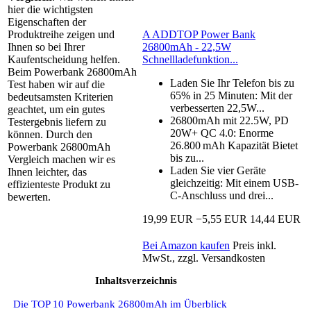
hier die wichtigsten
Eigenschaften der
A ADDTOP Power Bank
Produktreihe zeigen und
26800mAh - 22,5W
Ihnen so bei Ihrer
Schnellladefunktion...
Kaufentscheidung helfen.
Beim Powerbank 26800mAh
Laden Sie Ihr Telefon bis zu
Test haben wir auf die
65% in 25 Minuten: Mit der
bedeutsamsten Kriterien
verbesserten 22,5W...
geachtet, um ein gutes
26800mAh mit 22.5W, PD
Testergebnis liefern zu
20W+ QC 4.0: Enorme
können. Durch den
26.800 mAh Kapazität Bietet
Powerbank 26800mAh
bis zu...
Vergleich machen wir es
Laden Sie vier Geräte
Ihnen leichter, das
gleichzeitig: Mit einem USB-
effizienteste Produkt zu
C-Anschluss und drei...
bewerten.
19,99 EUR
−5,55 EUR
14,44 EUR
Bei Amazon kaufen
Preis inkl.
MwSt., zzgl. Versandkosten
Inhaltsverzeichnis
Die TOP 10 Powerbank 26800mAh im Überblick