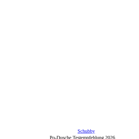
Schubby
Po-Dusche Testempfehlung 2026