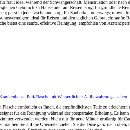
für frau; ideal während der Schwangerschaft, Menstruation oder nach d
 täglichen Gebrauch zu Hause oder auf Reisen; sorgt für gründliche Rei
; passt in jede Tasche und sorgt für Sauberkeit unterwegs; umweltfre
ungsvermögen; ideal für Reisen und den täglichen Gebrauch; sanfte Rei
he bietet eine sanfte, effektive Reinigung; empfohlen von Ärzten; per
Krankenhaus | Peri-Flasche mit Wasserdichter Aufbewahrungstaschen
sche ermöglicht es Ihnen, die empfindlichsten Teile zu erleichtern u
gnet für die Reinigung während der postpartalen Erholung. Es kann
immer verwendet werden. Nicht nur für neue Mütter, großartig für Ca
schrauben Sie auf die Oberseite, ziehen Sie die Düse ganz nach oben, 