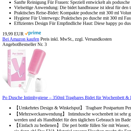
Sanfte Reinigung Für Frauen: Speziell entwickelt als podusche 
Vielseitige Anwendung: Die bidet handbrause ist ideal für den
Praktisches Reise-Bidet: Kompakte podusche mit 300 ml Volumen
Hygiene Für Unterwegs: Praktisches po dusche mit 300 ml Fass
Effizientes Design Für Empfindliche Haut: Diese happy po dusc
19,99 EUR
Bei Amazon kaufen
Preis inkl. MwSt., zzgl. Versandkosten
Angebot
Bestseller Nr. 3
Po Dusche Intimhygiene – 350ml Tragbares Bidet für Wochenbett & 
【Umkehrtes Design & Winkelsput】 Tragbare Postpartum Peri Fla
【Mehrzweckanwendung】 Intimdusche wochenbett ist sehr geei
werden und als Handbidet für den täglichen Gebrauch im Badez
【Einfach zu bedienen】 Die peri bottle füllen Sie mit Wasser, 