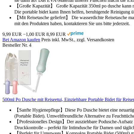
sie dann ab! Das EVA-Material unserer Flaschen macht die Ext
【Große Kapazität】 Große Kapazität 350ml po dusche kann mehr
Die portable bidet kann Ihnen helfen, beruhigende Reinigung ü
【Mit Reisetasche geliefert】 Die wasserdichte Reisetasche mac
mit den Produkten haben, kontaktieren Sie uns bitte jederzeit.
9,99 EUR
−1,00 EUR
8,99 EUR
Bei Amazon kaufen
Preis inkl. MwSt., zzgl. Versandkosten
Bestseller Nr. 4
500ml Po Dusche mit Reiseetui, Einziehbare Portable Bidet für Reise
【Sanfte Hygienepflege】Diese Po Dusche bietet eine neuartige 
(Portable Bidet). Umweltfreundliche Alternative zu Feuchttüch
【Professionelles Design】Der ausziehbare Podusche-Aufsatz mi
Druckkontrolle – perfekt für Intimdusche für Damen und tägli
【Perfekt für Unterwegs】Kompakte Portable Bidet (500ml) mit 