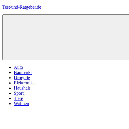
Zum
Test-und-Ratgeber.de
Inhalt
springen
Menü
Auto
Baumarkt
Drogerie
Elektronik
Haushalt
Sport
Tiere
Wohnen