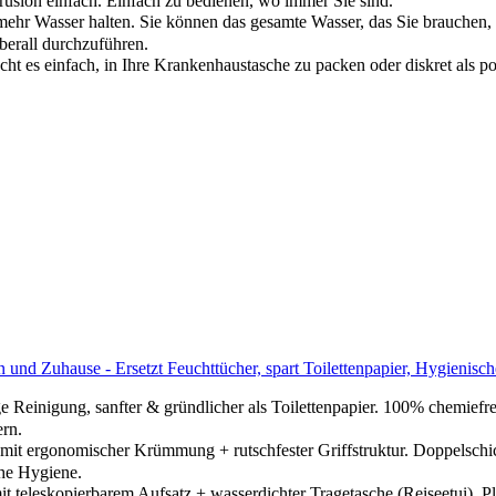
rusion einfach. Einfach zu bedienen, wo immer Sie sind.
 Wasser halten. Sie können das gesamte Wasser, das Sie brauchen, a
berall durchzuführen.
ht es einfach, in Ihre Krankenhaustasche zu packen oder diskret als 
n und Zuhause - Ersetzt Feuchttücher, spart Toilettenpapier, Hygieni
Reinigung, sanfter & gründlicher als Toilettenpapier. 100% chemiefre
ern.
t ergonomischer Krümmung + rutschfester Griffstruktur. Doppelschic
che Hygiene.
teleskopierbarem Aufsatz + wasserdichter Tragetasche (Reiseetui). Pl