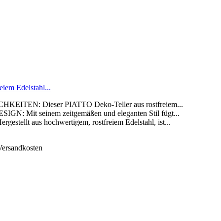
iem Edelstahl...
EN: Dieser PIATTO Deko-Teller aus rostfreiem...
it seinem zeitgemäßen und eleganten Stil fügt...
lt aus hochwertigem, rostfreiem Edelstahl, ist...
 Versandkosten