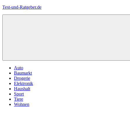
Zum
Test-und-Ratgeber.de
Inhalt
springen
Menü
Auto
Baumarkt
Drogerie
Elektronik
Haushalt
Sport
Tiere
Wohnen