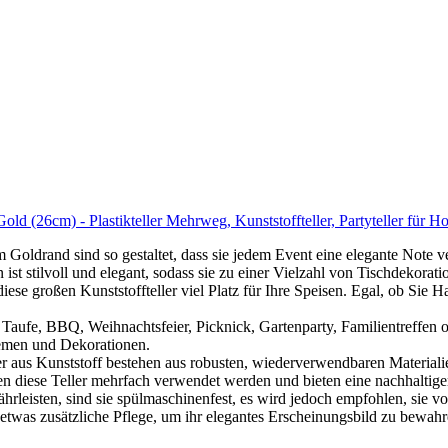
 (26cm) - Plastikteller Mehrweg, Kunststoffteller, Partyteller für Hoc
rand sind so gestaltet, dass sie jedem Event eine elegante Note ve
ist stilvoll und elegant, sodass sie zu einer Vielzahl von Tischdekorat
roßen Kunststoffteller viel Platz für Ihre Speisen. Egal, ob Sie Hau
BBQ, Weihnachtsfeier, Picknick, Gartenparty, Familientreffen oder 
hemen und Dekorationen.
tstoff bestehen aus robusten, wiederverwendbaren Materialien, d
 diese Teller mehrfach verwendet werden und bieten eine nachhaltiger
isten, sind sie spülmaschinenfest, es wird jedoch empfohlen, sie vo
e etwas zusätzliche Pflege, um ihr elegantes Erscheinungsbild zu bewahr