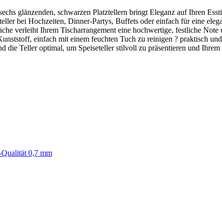
s sechs glänzenden, schwarzen Platztellern bringt Eleganz auf Ihren Esst
seteller bei Hochzeiten, Dinner-Partys, Buffets oder einfach für eine eleg
he verleiht Ihrem Tischarrangement eine hochwertige, festliche Note u
Kunststoff, einfach mit einem feuchten Tuch zu reinigen ? praktisch un
die Teller optimal, um Speiseteller stilvoll zu präsentieren und Ihre
ei-Qualität 0,7 mm