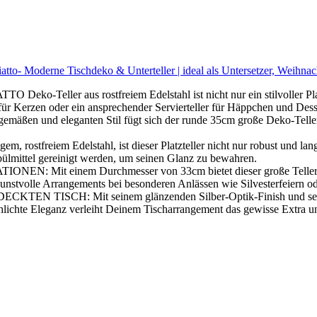
to- Moderne Tischdeko & Unterteller | ideal als Untersetzer, Weihnacht
er aus rostfreiem Edelstahl ist nicht nur ein stilvoller Platztel
für Kerzen oder ein ansprechender Servierteller für Häppchen und Dess
d eleganten Stil fügt sich der runde 35cm große Deko-Teller naht
reiem Edelstahl, ist dieser Platzteller nicht nur robust und langle
lmittel gereinigt werden, um seinen Glanz zu bewahren.
nem Durchmesser von 33cm bietet dieser große Teller ausreichen
 kunstvolle Arrangements bei besonderen Anlässen wie Silvesterfeiern o
CH: Mit seinem glänzenden Silber-Optik-Finish und seiner mo
chlichte Eleganz verleiht Deinem Tischarrangement das gewisse Extra 