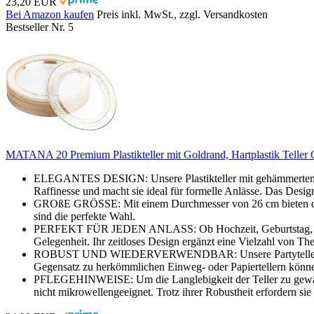
23,20 EUR
Bei Amazon kaufen
Preis inkl. MwSt., zzgl. Versandkosten
Bestseller Nr. 5
MATANA 20 Premium Plastikteller mit Goldrand, Hartplastik Teller Gold
ELEGANTES DESIGN: Unsere Plastikteller mit gehämmertem Gold
Raffinesse und macht sie ideal für formelle Anlässe. Das Design 
GROßE GRÖSSE: Mit einem Durchmesser von 26 cm bieten diese g
sind die perfekte Wahl.
PERFEKT FÜR JEDEN ANLASS: Ob Hochzeit, Geburtstag, Taufe, 
Gelegenheit. Ihr zeitloses Design ergänzt eine Vielzahl von T
ROBUST UND WIEDERVERWENDBAR: Unsere Partyteller aus Kuns
Gegensatz zu herkömmlichen Einweg- oder Papiertellern können
PFLEGEHINWEISE: Um die Langlebigkeit der Teller zu gewährle
nicht mikrowellengeeignet. Trotz ihrer Robustheit erfordern si