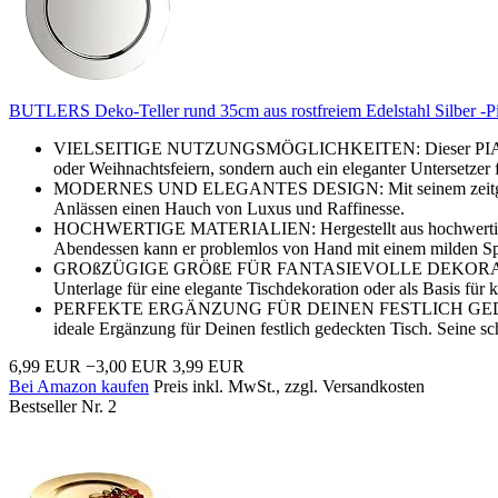
BUTLERS Deko-Teller rund 35cm aus rostfreiem Edelstahl Silber -Piat
VIELSEITIGE NUTZUNGSMÖGLICHKEITEN: Dieser PIATTO Deko-Tell
oder Weihnachtsfeiern, sondern auch ein eleganter Untersetzer 
MODERNES UND ELEGANTES DESIGN: Mit seinem zeitgemäßen un
Anlässen einen Hauch von Luxus und Raffinesse.
HOCHWERTIGE MATERIALIEN: Hergestellt aus hochwertigem, rostf
Abendessen kann er problemlos von Hand mit einem milden Spü
GROßZÜGIGE GRÖßE FÜR FANTASIEVOLLE DEKORATIONEN: Mit ei
Unterlage für eine elegante Tischdekoration oder als Basis für
PERFEKTE ERGÄNZUNG FÜR DEINEN FESTLICH GEDECKTEN TIS
ideale Ergänzung für Deinen festlich gedeckten Tisch. Seine s
6,99 EUR
−3,00 EUR
3,99 EUR
Bei Amazon kaufen
Preis inkl. MwSt., zzgl. Versandkosten
Bestseller Nr. 2