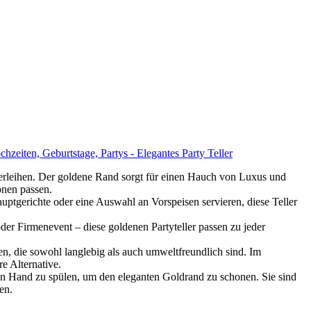
hzeiten, Geburtstage, Partys - Elegantes Party Teller
rleihen. Der goldene Rand sorgt für einen Hauch von Luxus und
ionen passen.
ptgerichte oder eine Auswahl an Vorspeisen servieren, diese Teller
Firmenevent – diese goldenen Partyteller passen zu jeder
ie sowohl langlebig als auch umweltfreundlich sind. Im
e Alternative.
n Hand zu spülen, um den eleganten Goldrand zu schonen. Sie sind
en.